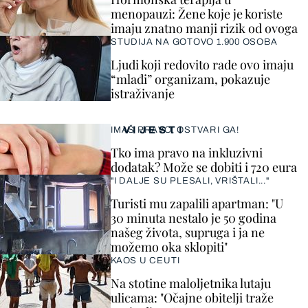
menopauzi: Žene koje je koriste
imaju znatno manji rizik od ovoga
STUDIJA NA GOTOVO 1.900 OSOBA
Ljudi koji redovito rade ovo imaju
“mlađi” organizam, pokazuje
istraživanje
VIJESTI
IMAŠ PRAVO, OSTVARI GA!
Tko ima pravo na inkluzivni
dodatak? Može se dobiti i 720 eura
"I DALJE SU PLESALI, VRIŠTALI..."
Turisti mu zapalili apartman: "U
30 minuta nestalo je 50 godina
našeg života, supruga i ja ne
možemo oka sklopiti"
KAOS U CEUTI
Na stotine maloljetnika lutaju
ulicama: "Očajne obitelji traže