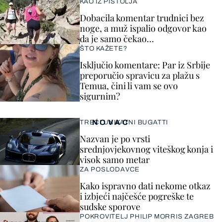
KAO IZ PIŠTOLJA
Dobacila komentar trudnici bez
noge, a muž ispalio odgovor kao
da je samo čekao…
ŠTO KAŽETE?
Isključio komentare: Par iz Srbije
preporučio spravicu za plažu s
Temua, čini li vam se ovo
sigurnim?
NOVAC
TREĆI UNIKATNI BUGATTI
Nazvan je po vrsti
srednjovjekovnog viteškog konja i
visok samo metar
ZA POSLODAVCE
Kako ispravno dati nekome otkaz
i izbjeći najčešće pogreške te
sudske sporove
POKROVITELJ PHILIP MORRIS ZAGREB