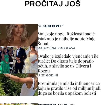
PROČITAJ JOŠ
SHOW
"UUUUUUFFFF"
Vau, koje noge! Ružičasti badić
istaknuo je najbolje adute Maje
Šuput
RASKOŠNA PROSLAVA
Ovako je izgledalo vjenčanje Tije
Jurčić: Do oltara ju je dopratio
očuh, a slavilo se uz Olivera i
Rozgu
U 27. GODINI
Preminula je mlada influencerica
koju je pratilo više od milijun ljudi,
dugo se borila s opakom bolesti