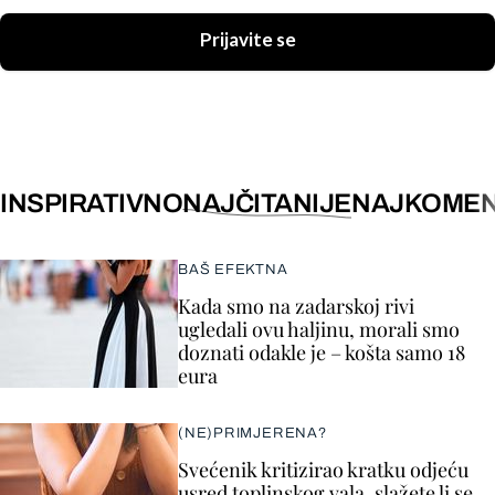
Prijavite se
INSPIRATIVNO
NAJČITANIJE
NAJKOMEN
BAŠ EFEKTNA
Kada smo na zadarskoj rivi
ugledali ovu haljinu, morali smo
doznati odakle je – košta samo 18
eura
(NE)PRIMJERENA?
Svećenik kritizirao kratku odjeću
usred toplinskog vala, slažete li se