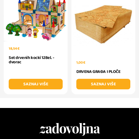
18,54 €
Set drvenih kocki 128el. -
dvorac
1,00 €
DRVENA GRAĐA I PLOČE
SAZNAJ VIŠE
SAZNAJ VIŠE