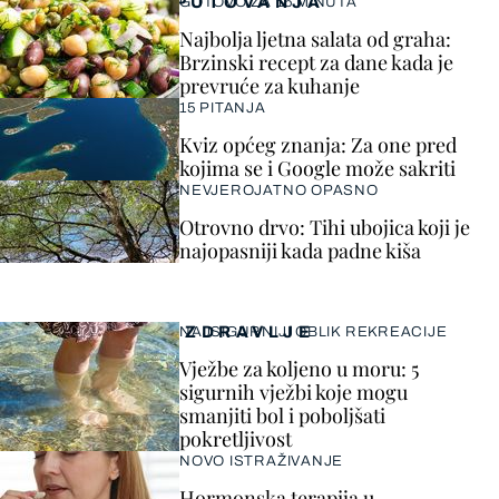
PUTOVANJA
GOTOVO ZA 15 MINUTA
Najbolja ljetna salata od graha:
Brzinski recept za dane kada je
prevruće za kuhanje
15 PITANJA
Kviz općeg znanja: Za one pred
kojima se i Google može sakriti
NEVJEROJATNO OPASNO
Otrovno drvo: Tihi ubojica koji je
najopasniji kada padne kiša
ZDRAVLJE
NAJSIGURNIJI OBLIK REKREACIJE
Vježbe za koljeno u moru: 5
sigurnih vježbi koje mogu
smanjiti bol i poboljšati
pokretljivost
NOVO ISTRAŽIVANJE
Hormonska terapija u