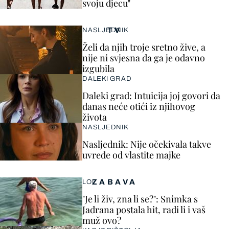
svoju djecu"
TV
NASLJEDNIK
Želi da njih troje sretno žive, a
nije ni svjesna da ga je odavno
izgubila
DALEKI GRAD
Daleki grad: Intuicija joj govori da
danas neće otići iz njihovog
života
NASLJEDNIK
Nasljednik: Nije očekivala takve
uvrede od vlastite majke
ZABAVA
LOL
"Je li živ, zna li se?": Snimka s
Jadrana postala hit, radi li i vaš
muž ovo?