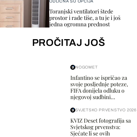
ODLIČNA SU OPCIJA
Toranjski ventilatori štede
prostor i rade tiše, a tu je i još
jedna ogromna prednost
PROČITAJ JOŠ
NOGOMET
Infantino se ispričao za
svoje posljednje poteze,
FIFA donijela odluku o
njegovoj sudbini...
SVJETSKO PRVENSTVO 2026
KVIZ Deset fotografija sa
Svjetskog prvenstva:
Sjećate li se ovih