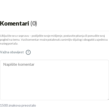
Komentari
(0)
Uključite se u raspravu – podijelite svoje mišljenje, postavite pitanja ili ponudite svoj
pogled na temu. Vaš komentar može potaknuti zanimljiv dijalog i obogatiti zajednicu
našeg portala.
Važna obavijest
!
1500 znakova preostalo