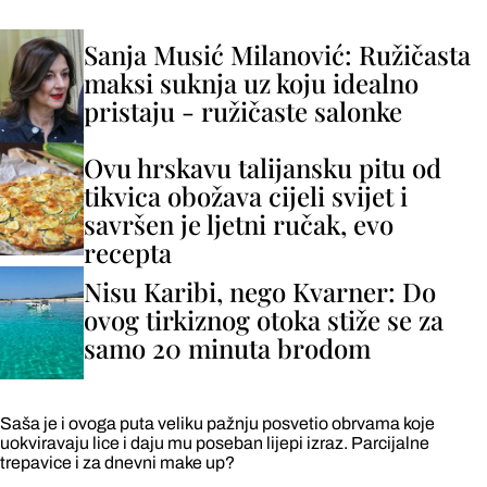
Sanja Musić Milanović: Ružičasta
maksi suknja uz koju idealno
pristaju - ružičaste salonke
Ovu hrskavu talijansku pitu od
tikvica obožava cijeli svijet i
savršen je ljetni ručak, evo
recepta
Nisu Karibi, nego Kvarner: Do
ovog tirkiznog otoka stiže se za
samo 20 minuta brodom
Saša je i ovoga puta veliku pažnju posvetio obrvama koje
uokviravaju lice i daju mu poseban lijepi izraz. Parcijalne
trepavice i za dnevni make up?