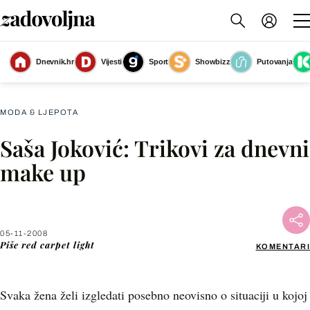
Dnevnik.hr
Vijesti
Sport
Showbizz
Putovanja
Slika nije dostupna
MODA & LJEPOTA
Saša Joković: Trikovi za dnevni
Facebook
make up
X
05-11-2008
WhatsApp
Piše
red carpet light
KOMENTARI
Viber
Svaka žena želi izgledati posebno neovisno o situaciji u kojoj