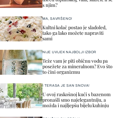
s njim?
MA, SAVRŠENO!
Kultni kolač postao je sladoled,
tako ga lako možete napraviti
sami
NIJE UVIJEK NAJBOLJI IZBOR
Teže vam je piti običnu vodu pa
posežete za mineralnom? Evo što
to čini organizmu
I TERASA JE SAN SNOVA!
U ovoj raskošnoj kući s bazenom
pronašli smo najelegantniju, a
možda i najljepšu bijelu kuhinju