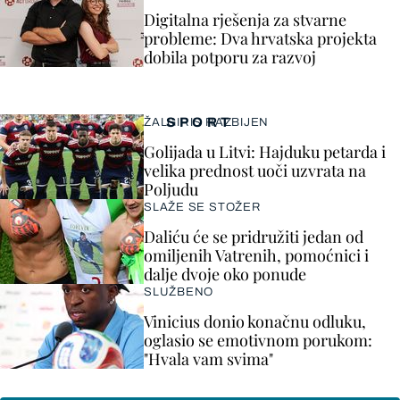
Digitalna rješenja za stvarne
probleme: Dva hrvatska projekta
dobila potporu za razvoj
SPORT
ŽALGIRIS RAZBIJEN
Golijada u Litvi: Hajduku petarda i
velika prednost uoči uzvrata na
Poljudu
SLAŽE SE STOŽER
Daliću će se pridružiti jedan od
omiljenih Vatrenih, pomoćnici i
dalje dvoje oko ponude
SLUŽBENO
Vinicius donio konačnu odluku,
oglasio se emotivnom porukom:
"Hvala vam svima"