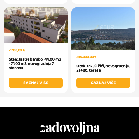
2.700,00 €
245.000,00 €
Stan: Jastrebarsko, 44.00 m2
- 71.00 m2, novogradnja 7
Otok Krk, Čižići, novogradnja,
stanova
2s+db, terasa
SAZNAJ VIŠE
SAZNAJ VIŠE