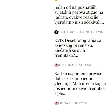
Jedan od najpoznatijih
svjetskih parova stigao na
Jadran, ovakve reakcije
vjerojatno nisu očekivali...
SVJETSKO PRVENSTVO 2026
KVIZ Deset fotografija sa
Svjetskog prvenstva:
Sjećate li se ovih
trenutaka?...
KULTURA & ZABAVA
Kad su uspomene previše
dobre za samo jedno
gledanje: Mali uređaj koji je
još jednom oživio trenutke
s ple...
MODA & LJEPOTA