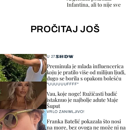
Infantina, ali to nije sve
PROČITAJ JOŠ
SHOW
U 27. GODINI
Preminula je mlada influencerica
koju je pratilo više od milijun ljudi,
dugo se borila s opakom bolešću
"UUUUUUFFFF"
Vau, koje noge! Ružičasti badić
istaknuo je najbolje adute Maje
Šuput
VRLO ZANIMLJIVO!
Franka Batelić pokazala što nosi
na more, bez ovoga ne može ni na