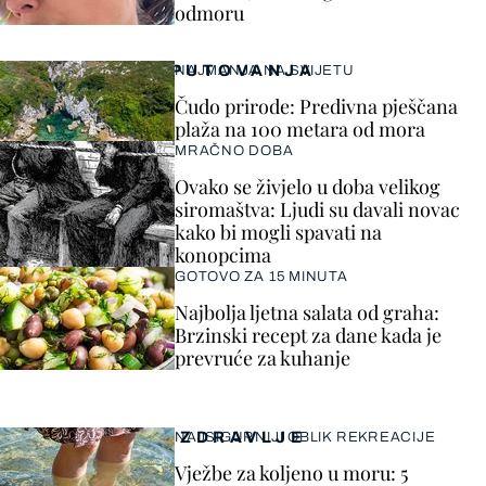
odmoru
PUTOVANJA
NAJMANJA NA SVIJETU
Čudo prirode: Predivna pješčana
plaža na 100 metara od mora
MRAČNO DOBA
Ovako se živjelo u doba velikog
siromaštva: Ljudi su davali novac
kako bi mogli spavati na
konopcima
GOTOVO ZA 15 MINUTA
Najbolja ljetna salata od graha:
Brzinski recept za dane kada je
prevruće za kuhanje
ZDRAVLJE
NAJSIGURNIJI OBLIK REKREACIJE
Vježbe za koljeno u moru: 5