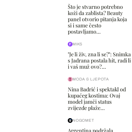
Što je stvarno potrebno
koži da zablista? Beauty
panel otvorio pitanja koja
si i same često
postavljamo...
MIKS
"Je li živ, zna li se?": Snimka
s Jadrana postala hit, radi li
i vaš muž ovo?...
MODA & LJEPOTA
Nina Badrić i spektakl od
kupaćeg kostima: Ovaj
model jamči status
zvijezde plaže...
NOGOMET
Argentina podržala