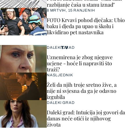
razbijanje čaša u stanu iznad"
8 MRTVIH, 15 RANJENIH
FOTO Krvavi pohod dječaka: Ubio
baku i djeda pa upao u školu i
likvidirao pet nastavnika
TV
DALEKI GRAD
Uznemirena je zbog njegove
ucjene - hoće li napraviti što
traži?
NASLJEDNIK
Želi da njih troje sretno žive, a
nije ni svjesna da ga je odavno
izgubila
DALEKI GRAD
Daleki grad: Intuicija joj govori da
danas neće otići iz njihovog
života