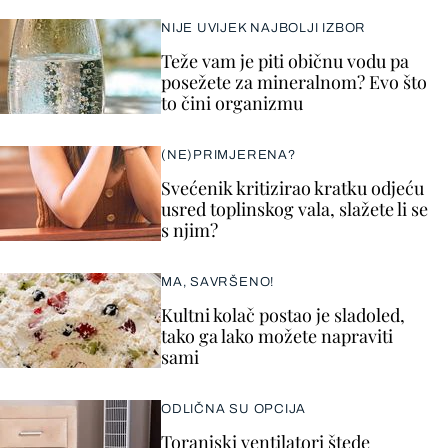
NIJE UVIJEK NAJBOLJI IZBOR
Teže vam je piti običnu vodu pa
posežete za mineralnom? Evo što
to čini organizmu
(NE)PRIMJERENA?
Svećenik kritizirao kratku odjeću
usred toplinskog vala, slažete li se
s njim?
MA, SAVRŠENO!
Kultni kolač postao je sladoled,
tako ga lako možete napraviti
sami
ODLIČNA SU OPCIJA
Toranjski ventilatori štede