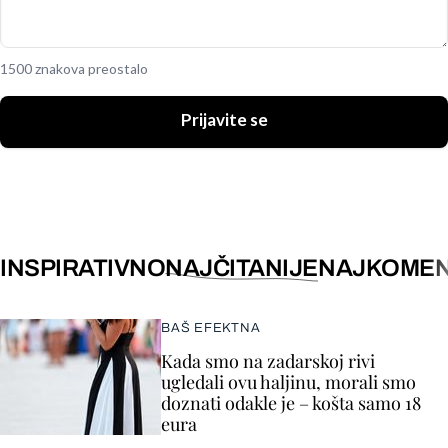
1500 znakova preostalo
Prijavite se
INSPIRATIVNO
NAJČITANIJE
NAJKOMEN
BAŠ EFEKTNA
Kada smo na zadarskoj rivi
ugledali ovu haljinu, morali smo
doznati odakle je – košta samo 18
eura