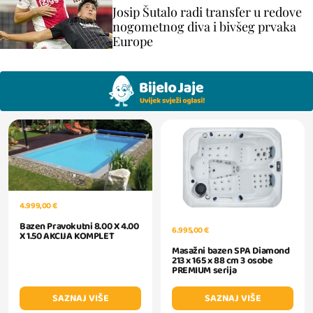
Josip Šutalo radi transfer u redove
nogometnog diva i bivšeg prvaka
Europe
4.999,00 €
Bazen Pravokutni 8.00 X 4.00
6.995,00 €
X 1.50 AKCIJA KOMPLET
Masažni bazen SPA Diamond
213 x 165 x 88 cm 3 osobe
PREMIUM serija
SAZNAJ VIŠE
SAZNAJ VIŠE