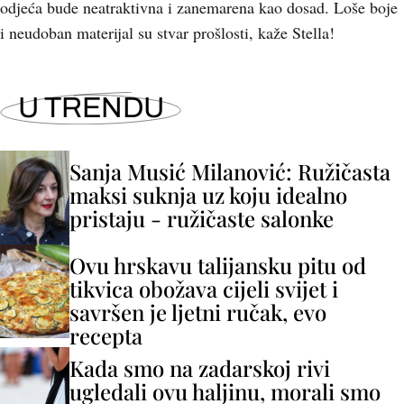
odjeća bude neatraktivna i zanemarena kao dosad. Loše boje
i neudoban materijal su stvar prošlosti, kaže Stella!
U TRENDU
Sanja Musić Milanović: Ružičasta
maksi suknja uz koju idealno
pristaju - ružičaste salonke
Ovu hrskavu talijansku pitu od
tikvica obožava cijeli svijet i
savršen je ljetni ručak, evo
recepta
Kada smo na zadarskoj rivi
ugledali ovu haljinu, morali smo