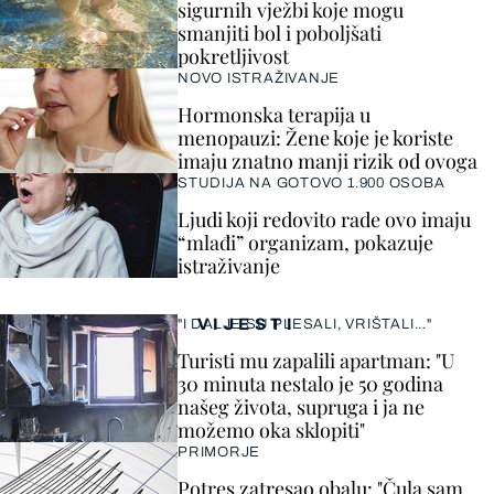
sigurnih vježbi koje mogu
smanjiti bol i poboljšati
pokretljivost
NOVO ISTRAŽIVANJE
Hormonska terapija u
menopauzi: Žene koje je koriste
imaju znatno manji rizik od ovoga
STUDIJA NA GOTOVO 1.900 OSOBA
Ljudi koji redovito rade ovo imaju
“mlađi” organizam, pokazuje
istraživanje
VIJESTI
"I DALJE SU PLESALI, VRIŠTALI..."
Turisti mu zapalili apartman: "U
30 minuta nestalo je 50 godina
našeg života, supruga i ja ne
možemo oka sklopiti"
PRIMORJE
Potres zatresao obalu: "Čula sam