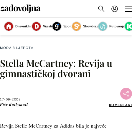
Dnevnik.hr
Vijesti
Sport
Showbizz
Putovanja
Slika nije dostupna
MODA & LJEPOTA
Stella McCartney: Revija u
Facebook
gimnastičkoj dvorani
X
17-09-2008
WhatsApp
Piše
dailymail
KOMENTARI
Viber
Revija Stelle McCartney za Adidas bila je najveće