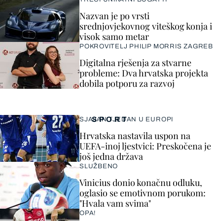
Nazvan je po vrsti
srednjovjekovnog viteškog konja i
visok samo metar
POKROVITELJ PHILIP MORRIS ZAGREB
Digitalna rješenja za stvarne
probleme: Dva hrvatska projekta
dobila potporu za razvoj
SPORT
SJAJAN TJEDAN U EUROPI
Hrvatska nastavila uspon na
UEFA-inoj ljestvici: Preskočena je
još jedna država
SLUŽBENO
Vinicius donio konačnu odluku,
oglasio se emotivnom porukom:
"Hvala vam svima"
OPA!