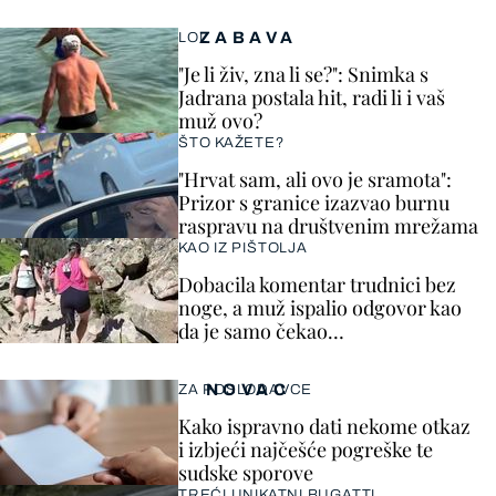
ZABAVA
LOL
"Je li živ, zna li se?": Snimka s
Jadrana postala hit, radi li i vaš
muž ovo?
ŠTO KAŽETE?
"Hrvat sam, ali ovo je sramota":
Prizor s granice izazvao burnu
raspravu na društvenim mrežama
KAO IZ PIŠTOLJA
Dobacila komentar trudnici bez
noge, a muž ispalio odgovor kao
da je samo čekao…
NOVAC
ZA POSLODAVCE
Kako ispravno dati nekome otkaz
i izbjeći najčešće pogreške te
sudske sporove
TREĆI UNIKATNI BUGATTI