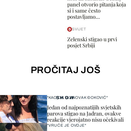
panel otvorio pitanja koja
si i same često
postavljamo...
SVIJET
Zelenski stigao u prvi
posjet Srbiji
PROČITAJ JOŠ
SHOW
"KAO DA SU NOVAK ĐOKOVIĆ"
Jedan od najpoznatijih svjetskih
parova stigao na Jadran, ovakve
reakcije vjerojatno nisu očekivali
"VRUĆE JE OVDJE"