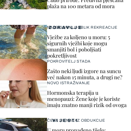
Čudo prirode: Predivna pješčana
plaža na 100 metara od mora
ZDRAVLJE
NAJSIGURNIJI OBLIK REKREACIJE
Vježbe za koljeno u moru: 5
sigurnih vježbi koje mogu
smanjiti bol i poboljšati
pokretljivost
POKROVITELJ STADA
Zašto neki ljudi izgore na suncu
već nakon 15 minuta, a drugi ne?
NOVO ISTRAŽIVANJE
Hormonska terapija u
menopauzi: Žene koje je koriste
imaju znatno manji rizik od ovoga
VIJESTI
ČEKA SE NALAZ OBDUKCIJE
U moru pronađeno tijelo: