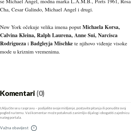
se Michael Angel, modna marka L.A.M.B., Ports 1961, Rosa
Cha, Cesar Galindo, Michael Angel i drugi.
Michaela Korsa,
New York očekuje velika imena poput
Calvina Kleina, Ralph Laurena, Anne Sui, Narcisca
Rodrigueza
Badgleyja Mischke
i
te njihovo viđenje visoke
mode u kriznim vremenima.
Komentari
(0)
Uključite se u raspravu – podijelite svoje mišljenje, postavite pitanja ili ponudite svoj
pogled na temu. Vaš komentar može potaknuti zanimljiv dijalog i obogatiti zajednicu
našeg portala.
Važna obavijest
!