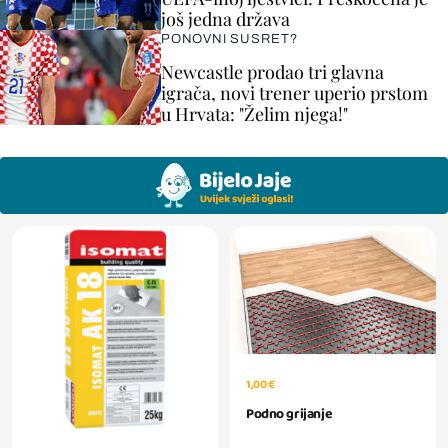
još jedna država
PONOVNI SUSRET?
Newcastle prodao tri glavna
igrača, novi trener uperio prstom
u Hrvata: "Želim njega!"
1,00 €
Podno grijanje