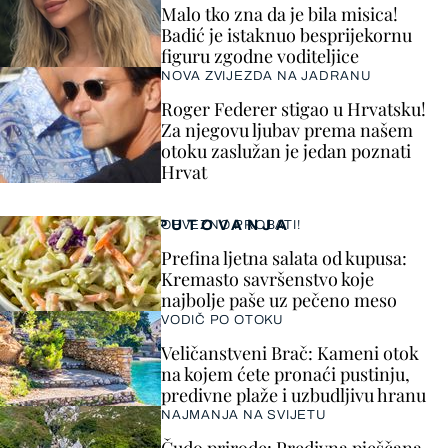
Malo tko zna da je bila misica!
Badić je istaknuo besprijekornu
figuru zgodne voditeljice
NOVA ZVIJEZDA NA JADRANU
Roger Federer stigao u Hrvatsku!
Za njegovu ljubav prema našem
otoku zaslužan je jedan poznati
Hrvat
PUTOVANJA
OBVEZNO PROBATI!
Prefina ljetna salata od kupusa:
Kremasto savršenstvo koje
najbolje paše uz pečeno meso
VODIČ PO OTOKU
Veličanstveni Brač: Kameni otok
na kojem ćete pronaći pustinju,
predivne plaže i uzbudljivu hranu
NAJMANJA NA SVIJETU