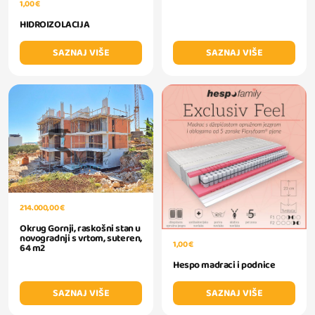
1,00 €
HIDROIZOLACIJA
SAZNAJ VIŠE
SAZNAJ VIŠE
214.000,00 €
Okrug Gornji, raskošni stan u
novogradnji s vrtom, suteren,
1,00 €
64 m2
Hespo madraci i podnice
SAZNAJ VIŠE
SAZNAJ VIŠE