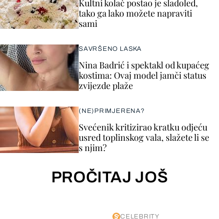
Kultni kolač postao je sladoled,
tako ga lako možete napraviti
sami
SAVRŠENO LASKA
Nina Badrić i spektakl od kupaćeg
kostima: Ovaj model jamči status
zvijezde plaže
(NE)PRIMJERENA?
Svećenik kritizirao kratku odjeću
usred toplinskog vala, slažete li se
s njim?
PROČITAJ JOŠ
CELEBRITY