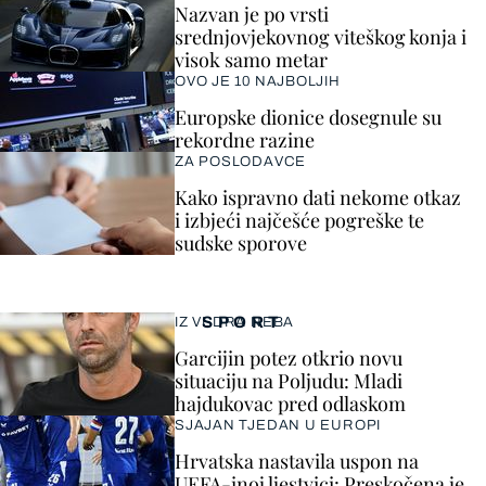
Nazvan je po vrsti
srednjovjekovnog viteškog konja i
visok samo metar
OVO JE 10 NAJBOLJIH
Europske dionice dosegnule su
rekordne razine
ZA POSLODAVCE
Kako ispravno dati nekome otkaz
i izbjeći najčešće pogreške te
sudske sporove
SPORT
IZ VEDRA NEBA
Garcijin potez otkrio novu
situaciju na Poljudu: Mladi
hajdukovac pred odlaskom
SJAJAN TJEDAN U EUROPI
Hrvatska nastavila uspon na
UEFA-inoj ljestvici: Preskočena je