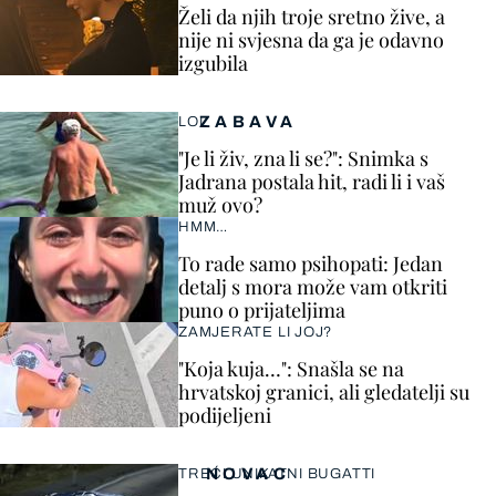
Želi da njih troje sretno žive, a
nije ni svjesna da ga je odavno
izgubila
ZABAVA
LOL
"Je li živ, zna li se?": Snimka s
Jadrana postala hit, radi li i vaš
muž ovo?
HMM…
To rade samo psihopati: Jedan
detalj s mora može vam otkriti
puno o prijateljima
ZAMJERATE LI JOJ?
"Koja kuja…": Snašla se na
hrvatskoj granici, ali gledatelji su
podijeljeni
NOVAC
TREĆI UNIKATNI BUGATTI