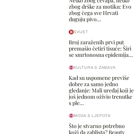
Netko zbog ćevapa, netko
zbog drške za motiku: Evo
zbog čega sve Hrvati
duguju pivo...
SVIJET
Broj zaraženih prvi put
premašio četiri tisuće: Širi
se smrtonosna epidemija...
KULTURA & ZABAVA
Kad su uspomene previše
dobre za samo jedno
gledanje: Mali uređaj koji je
još jednom oživio trenutke
s ple...
MODA & LJEPOTA
Što je stvarno potrebno
koži da zablista? Beauty