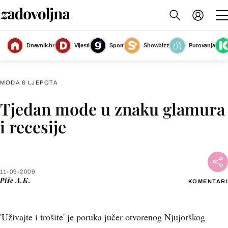
Dnevnik.hr
Vijesti
Sport
Showbizz
Putovanja
Slika nije dostupna
MODA & LJEPOTA
Tjedan mode u znaku glamura
Facebook
i recesije
X
11-09-2009
WhatsApp
Piše
A.K.
KOMENTARI
Viber
'Uživajte i trošite' je poruka jučer otvorenog Njujorškog