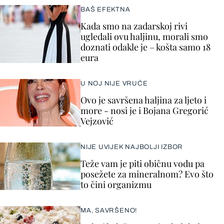
BAŠ EFEKTNA
Kada smo na zadarskoj rivi
ugledali ovu haljinu, morali smo
doznati odakle je – košta samo 18
eura
U NOJ NIJE VRUĆE
Ovo je savršena haljina za ljeto i
more - nosi je i Bojana Gregorić
Vejzović
NIJE UVIJEK NAJBOLJI IZBOR
Teže vam je piti običnu vodu pa
posežete za mineralnom? Evo što
to čini organizmu
MA, SAVRŠENO!