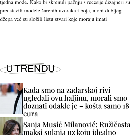
tjedna mode. Kako bi skrenuli pažnju s recesije dizajneri su
predstavili modele šarenih uzoraka i boja, a oni dubljeg
džepa već su složili listu stvari koje moraju imati
U TRENDU
Kada smo na zadarskoj rivi
ugledali ovu haljinu, morali smo
doznati odakle je – košta samo 18
eura
Sanja Musić Milanović: Ružičasta
maksi suknja uz koju idealno