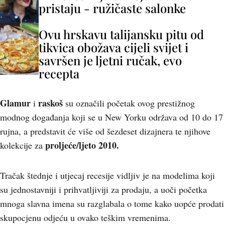
pristaju - ružičaste salonke
Ovu hrskavu talijansku pitu od
tikvica obožava cijeli svijet i
savršen je ljetni ručak, evo
recepta
Glamur
raskoš
i
su označili početak ovog prestižnog
modnog događanja koji se u New Yorku održava od 10 do 17
rujna, a predstavit će više od šezdeset dizajnera te njihove
proljeće/ljeto 2010.
kolekcije za
Tračak štednje i utjecaj recesije vidljiv je na modelima koji
su jednostavniji i prihvatljiviji za prodaju, a uoči početka
mnoga slavna imena su razglabala o tome kako uopće prodati
skupocjenu odjeću u ovako teškim vremenima.