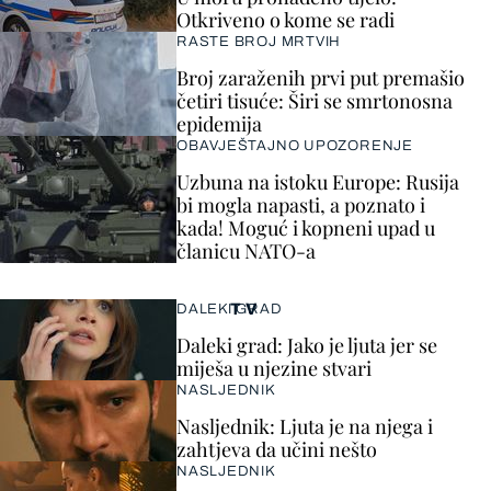
Otkriveno o kome se radi
RASTE BROJ MRTVIH
Broj zaraženih prvi put premašio
četiri tisuće: Širi se smrtonosna
epidemija
OBAVJEŠTAJNO UPOZORENJE
Uzbuna na istoku Europe: Rusija
bi mogla napasti, a poznato i
kada! Moguć i kopneni upad u
članicu NATO-a
TV
DALEKI GRAD
Daleki grad: Jako je ljuta jer se
miješa u njezine stvari
NASLJEDNIK
Nasljednik: Ljuta je na njega i
zahtjeva da učini nešto
NASLJEDNIK