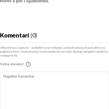
bolove u peti i ligamentima.
Komentari
(0)
Uključite se u raspravu – podijelite svoje mišljenje, postavite pitanja ili ponudite svoj
pogled na temu. Vaš komentar može potaknuti zanimljiv dijalog i obogatiti zajednicu
našeg portala.
Važna obavijest
!