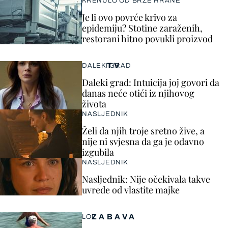
KRENULO OD BRZE HRANE
Je li ovo povrće krivo za
epidemiju? Stotine zaraženih,
restorani hitno povukli proizvod
TV
DALEKI GRAD
Daleki grad: Intuicija joj govori da
danas neće otići iz njihovog
života
NASLJEDNIK
Želi da njih troje sretno žive, a
nije ni svjesna da ga je odavno
izgubila
NASLJEDNIK
Nasljednik: Nije očekivala takve
uvrede od vlastite majke
ZABAVA
LOL