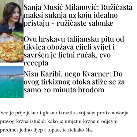
Sanja Musić Milanović: Ružičasta
maksi suknja uz koju idealno
pristaju - ružičaste salonke
Ovu hrskavu talijansku pitu od
tikvica obožava cijeli svijet i
savršen je ljetni ručak, evo
recepta
Nisu Karibi, nego Kvarner: Do
ovog tirkiznog otoka stiže se za
samo 20 minuta brodom
Već je prije jasno i glasno izrazila svoj stav protiv nošenja
pravog krzna istučići kako je umjetni krzneni odjevni
predmet jedno lijep i topao, te itekako šik.