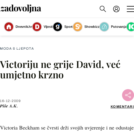
Dnevnik.hr
Vijesti
Sport
Showbizz
Putovanja
Slika nije dostupna
MODA & LJEPOTA
Victoriju ne grije David, već
Facebook
umjetno krzno
X
16-12-2009
WhatsApp
Piše
A.K.
KOMENTARI
Viber
Victoria Beckham se čvrsti drži svojih uvjerenje i ne odustaje