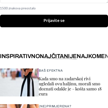
1500 znakova preostalo
Prijavite se
INSPIRATIVNO
NAJČITANIJE
NAJKOMEN
BAŠ EFEKTNA
Kada smo na zadarskoj rivi
ugledali ovu haljinu, morali smo
doznati odakle je – košta samo 18
eura
(NE)PRIMJERENA?