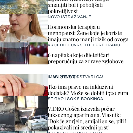
smanjiti bol i poboljšati
pokretljivost
NOVO ISTRAŽIVANJE
Hormonska terapija u
menopauzi: Žene koje je koriste
imaju znatno manji rizik od ovoga
VRIJEDI IH UVRSTITI U PREHRANU
6 napitaka koje dijetetičari
preporučuju za zdrave zglobove
VIJESTI
IMAŠ PRAVO, OSTVARI GA!
Tko ima pravo na inkluzivni
dodatak? Može se dobiti i 720 eura
STIGAO I ŠOK S BOOKINGA
VIDEO Gošća izazvala požar
luksuznog apartmana. Vlasnik:
"Dok je gorjelo, smijali su se, pili i
pokazivali mi srednji prst"