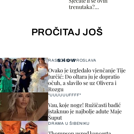
Sjećate li se ovih
trenutaka?...
PROČITAJ JOŠ
SHOW
RASKOŠNA PROSLAVA
Ovako je izgledalo vjenčanje Tije
Jurčić: Do oltara ju je dopratio
očuh, a slavilo se uz Olivera i
Rozgu
"UUUUUUFFFF"
Vau, koje noge! Ružičasti badić
istaknuo je najbolje adute Maje
Šuput
DRAMA U ŠIBENIKU
Thompson usred koncerta