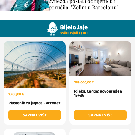
zvijezda poslala odbijenicu i
poručila: "Želim u Barcelonu"
259.000,00 €
Rijeka, Centar, novouređen
1.260,00 €
1s+db
Plastenik za jagode - veronez
SAZNAJ VIŠE
SAZNAJ VIŠE