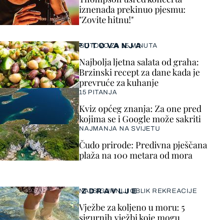
iznenada prekinuo pjesmu:
"Zovite hitnu!"
PUTOVANJA
GOTOVO ZA 15 MINUTA
Najbolja ljetna salata od graha:
Brzinski recept za dane kada je
prevruće za kuhanje
15 PITANJA
Kviz općeg znanja: Za one pred
kojima se i Google može sakriti
NAJMANJA NA SVIJETU
Čudo prirode: Predivna pješčana
plaža na 100 metara od mora
ZDRAVLJE
NAJSIGURNIJI OBLIK REKREACIJE
Vježbe za koljeno u moru: 5
sigurnih vježbi koje mogu