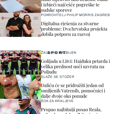
i izbjeći najčešće pogreške te
sudske sporove
POKROVITELJ PHILIP MORRIS ZAGREB
Digitalna rješenja za stvarne
probleme: Dva hrvatska projekta
dobila potporu za razvoj
SPORT
ŽALGIRIS RAZBIJEN
Golijada u Litvi: Hajduku petarda i
velika prednost uoči uzvrata na
Poljudu
SLAŽE SE STOŽER
Daliću će se pridružiti jedan od
omiljenih Vatrenih, pomoćnici i
dalje dvoje oko ponude
ŠOK ZA KRALJEVE
Propao najbitniji posao Reala,