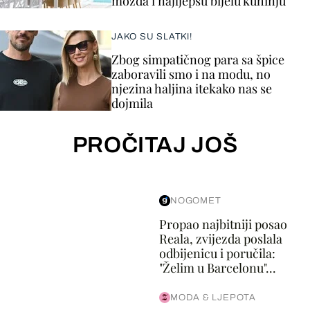
možda i najljepšu bijelu kuhinju
JAKO SU SLATKI!
Zbog simpatičnog para sa špice
zaboravili smo i na modu, no
njezina haljina itekako nas se
dojmila
PROČITAJ JOŠ
NOGOMET
Propao najbitniji posao
Reala, zvijezda poslala
odbijenicu i poručila:
"Želim u Barcelonu"...
MODA & LJEPOTA