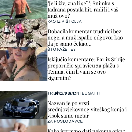
"Je li živ, zna li se?": Snimka s
Jadrana postala hit, radi li i vaš
muž ovo?
KAO IZ PIŠTOLJA
Dobacila komentar trudnici bez
noge, a muž ispalio odgovor kao
da je samo čekao…
ŠTO KAŽETE?
Isključio komentare: Par iz Srbije
preporučio spravicu za plažu s
Temua, čini li vam se ovo
sigurnim?
NOVAC
TREĆI UNIKATNI BUGATTI
Nazvan je po vrsti
srednjovjekovnog viteškog konja i
visok samo metar
ZA POSLODAVCE
Kako ispravno dati nekome otkaz