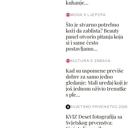
kuhanje...
MODA & LJEPOTA
Što je stvarno potrebno
koži da zablista? Beauty
panel otvorio pitanja koja
si i same često
postavljamo...
KULTURA & ZABAVA
Kad su uspomene previše
dobre za samo jedno
gledanje: Mali uređaj koji je
još jednom oživio trenutke
s ple...
SVJETSKO PRVENSTVO 2026
KVIZ Deset fotografija sa
Svjetskog prvenstva: