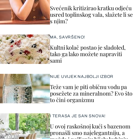
Svećenik kritizirao kratku odjeću
usred toplinskog vala, slažete li se
s njim?
MA, SAVRŠENO!
Kultni kolač postao je sladoled,
tako ga lako možete napraviti
sami
NIJE UVIJEK NAJBOLJI IZBOR
Teže vam je piti običnu vodu pa
posežete za mineralnom? Evo što
to čini organizmu
I TERASA JE SAN SNOVA!
U ovoj raskošnoj kući s bazenom
pronašli smo najelegantniju, a