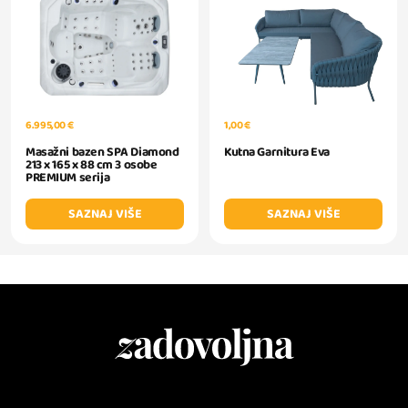
1,00 €
6.995,00 €
Kutna Garnitura Eva
Masažni bazen SPA Diamond
213 x 165 x 88 cm 3 osobe
PREMIUM serija
SAZNAJ VIŠE
SAZNAJ VIŠE