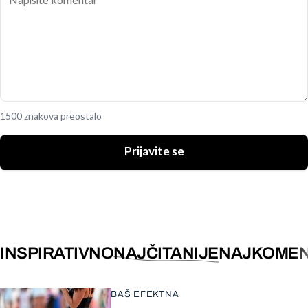
1500 znakova preostalo
Prijavite se
INSPIRATIVNO
NAJČITANIJE
NAJKOMEN
BAŠ EFEKTNA