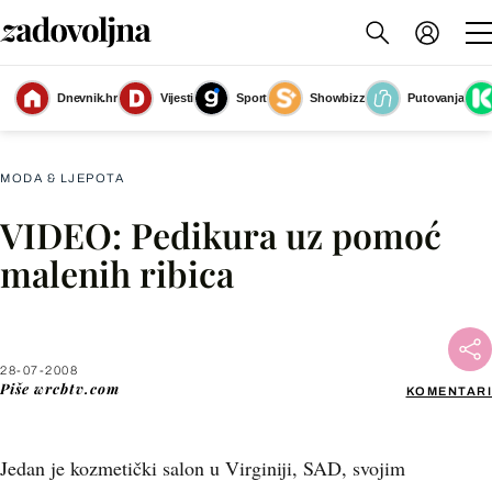
Dnevnik.hr
Vijesti
Sport
Showbizz
Putovanja
Slika nije dostupna
MODA & LJEPOTA
VIDEO: Pedikura uz pomoć
Facebook
malenih ribica
X
28-07-2008
WhatsApp
Piše
wrcbtv.com
KOMENTARI
Viber
Jedan je kozmetički salon u Virginiji, SAD, svojim