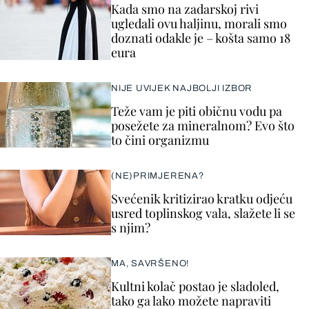
Kada smo na zadarskoj rivi
ugledali ovu haljinu, morali smo
doznati odakle je – košta samo 18
eura
NIJE UVIJEK NAJBOLJI IZBOR
Teže vam je piti običnu vodu pa
posežete za mineralnom? Evo što
to čini organizmu
(NE)PRIMJERENA?
Svećenik kritizirao kratku odjeću
usred toplinskog vala, slažete li se
s njim?
MA, SAVRŠENO!
Kultni kolač postao je sladoled,
tako ga lako možete napraviti