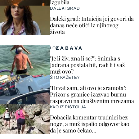
izgubila
DALEKI GRAD
Daleki grad: Intuicija joj govori da
danas neće otići iz njihovog
života
ZABAVA
LOL
"Je li živ, zna li se?": Snimka s
Jadrana postala hit, radi li i vaš
muž ovo?
ŠTO KAŽETE?
"Hrvat sam, ali ovo je sramota":
Prizor s granice izazvao burnu
raspravu na društvenim mrežama
KAO IZ PIŠTOLJA
Dobacila komentar trudnici bez
noge, a muž ispalio odgovor kao
da je samo čekao…