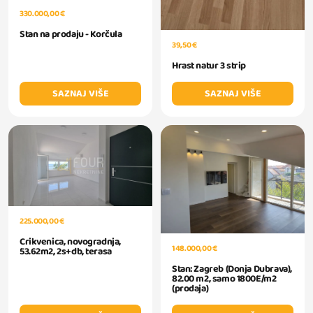
330.000,00 €
Stan na prodaju - Korčula
39,50 €
Hrast natur 3 strip
SAZNAJ VIŠE
SAZNAJ VIŠE
225.000,00 €
Crikvenica, novogradnja,
148.000,00 €
53.62m2, 2s+db, terasa
Stan: Zagreb (Donja Dubrava),
82.00 m2, samo 1800E/m2
(prodaja)