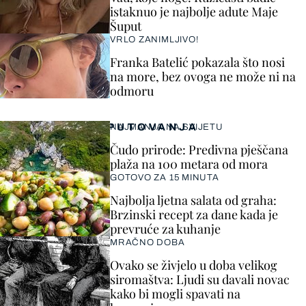
istaknuo je najbolje adute Maje
Šuput
VRLO ZANIMLJIVO!
Franka Batelić pokazala što nosi
na more, bez ovoga ne može ni na
odmoru
PUTOVANJA
NAJMANJA NA SVIJETU
Čudo prirode: Predivna pješčana
plaža na 100 metara od mora
GOTOVO ZA 15 MINUTA
Najbolja ljetna salata od graha:
Brzinski recept za dane kada je
prevruće za kuhanje
MRAČNO DOBA
Ovako se živjelo u doba velikog
siromaštva: Ljudi su davali novac
kako bi mogli spavati na