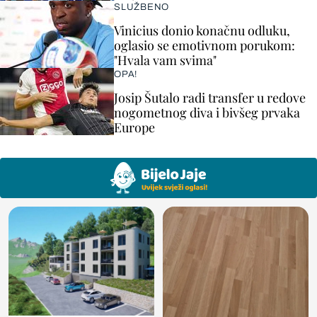
SLUŽBENO
Vinicius donio konačnu odluku,
oglasio se emotivnom porukom:
"Hvala vam svima"
OPA!
Josip Šutalo radi transfer u redove
nogometnog diva i bivšeg prvaka
Europe