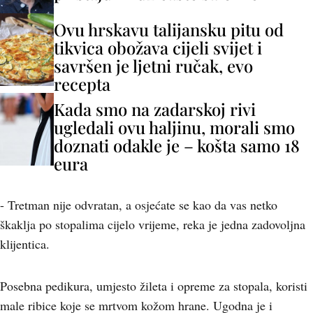
Ovu hrskavu talijansku pitu od
tikvica obožava cijeli svijet i
savršen je ljetni ručak, evo
recepta
Kada smo na zadarskoj rivi
ugledali ovu haljinu, morali smo
doznati odakle je – košta samo 18
eura
- Tretman nije odvratan, a osjećate se kao da vas netko
škaklja po stopalima cijelo vrijeme, reka je jedna zadovoljna
klijentica.
Posebna pedikura, umjesto žileta i opreme za stopala, koristi
male ribice koje se mrtvom kožom hrane. Ugodna je i