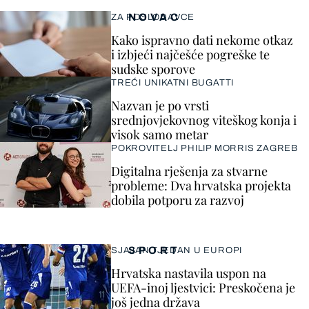
NOVAC
ZA POSLODAVCE
Kako ispravno dati nekome otkaz
i izbjeći najčešće pogreške te
sudske sporove
TREĆI UNIKATNI BUGATTI
Nazvan je po vrsti
srednjovjekovnog viteškog konja i
visok samo metar
POKROVITELJ PHILIP MORRIS ZAGREB
Digitalna rješenja za stvarne
probleme: Dva hrvatska projekta
dobila potporu za razvoj
SPORT
SJAJAN TJEDAN U EUROPI
Hrvatska nastavila uspon na
UEFA-inoj ljestvici: Preskočena je
još jedna država