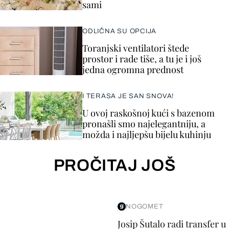
sami
ODLIČNA SU OPCIJA
Toranjski ventilatori štede
prostor i rade tiše, a tu je i još
jedna ogromna prednost
I TERASA JE SAN SNOVA!
U ovoj raskošnoj kući s bazenom
pronašli smo najelegantniju, a
možda i najljepšu bijelu kuhinju
PROČITAJ JOŠ
NOGOMET
Josip Šutalo radi transfer u