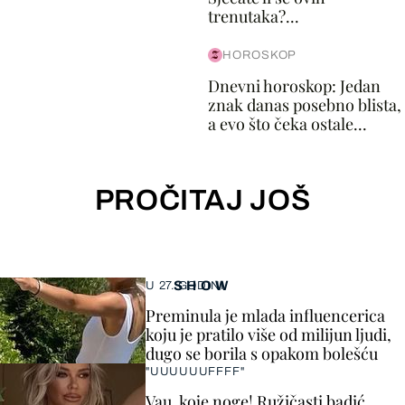
trenutaka?...
HOROSKOP
Dnevni horoskop: Jedan
znak danas posebno blista,
a evo što čeka ostale...
PROČITAJ JOŠ
SHOW
U 27. GODINI
Preminula je mlada influencerica
koju je pratilo više od milijun ljudi,
dugo se borila s opakom bolešću
"UUUUUUFFFF"
Vau, koje noge! Ružičasti badić