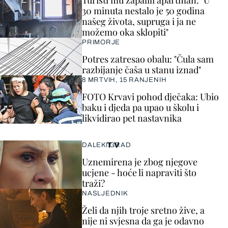
Turisti mu zapalili apartman: "U
30 minuta nestalo je 50 godina
našeg života, supruga i ja ne
možemo oka sklopiti"
PRIMORJE
Potres zatresao obalu: "Čula sam
razbijanje čaša u stanu iznad"
8 MRTVIH, 15 RANJENIH
FOTO Krvavi pohod dječaka: Ubio
baku i djeda pa upao u školu i
likvidirao pet nastavnika
TV
DALEKI GRAD
Uznemirena je zbog njegove
ucjene - hoće li napraviti što
traži?
NASLJEDNIK
Želi da njih troje sretno žive, a
nije ni svjesna da ga je odavno