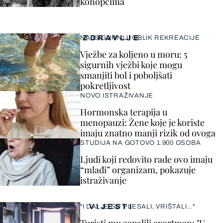
konopcima
ZDRAVLJE
NAJSIGURNIJI OBLIK REKREACIJE
Vježbe za koljeno u moru: 5
sigurnih vježbi koje mogu
smanjiti bol i poboljšati
pokretljivost
NOVO ISTRAŽIVANJE
Hormonska terapija u
menopauzi: Žene koje je koriste
imaju znatno manji rizik od ovoga
STUDIJA NA GOTOVO 1.900 OSOBA
Ljudi koji redovito rade ovo imaju
“mlađi” organizam, pokazuje
istraživanje
VIJESTI
"I DALJE SU PLESALI, VRIŠTALI..."