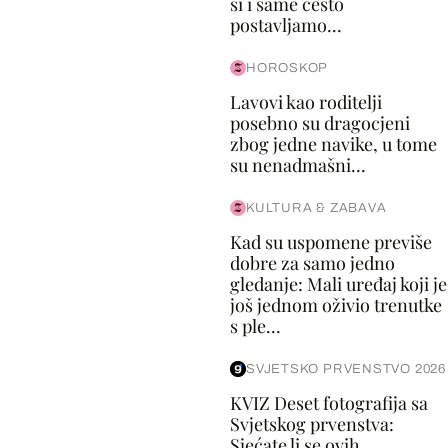
si i same često
postavljamo...
HOROSKOP
Lavovi kao roditelji
posebno su dragocjeni
zbog jedne navike, u tome
su nenadmašni...
KULTURA & ZABAVA
Kad su uspomene previše
dobre za samo jedno
gledanje: Mali uređaj koji je
još jednom oživio trenutke
s ple...
SVJETSKO PRVENSTVO 2026
KVIZ Deset fotografija sa
Svjetskog prvenstva:
Sjećate li se ovih