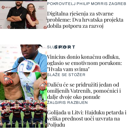
POKROVITELJ PHILIP MORRIS ZAGREB
Digitalna rješenja za stvarne
probleme: Dva hrvatska projekta
dobila potporu za razvoj
SPORT
SLUŽBENO
Vinicius donio konačnu odluku,
oglasio se emotivnom porukom:
"Hvala vam svima"
SLAŽE SE STOŽER
Daliću će se pridružiti jedan od
omiljenih Vatrenih, pomoćnici i
dalje dvoje oko ponude
ŽALGIRIS RAZBIJEN
Golijada u Litvi: Hajduku petarda i
velika prednost uoči uzvrata na
Poljudu