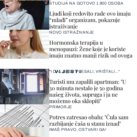
STUDIJA NA GOTOVO 1.900 OSOBA
Ljudi koji redovito rade ovo imaju
“mlađi” organizam, pokazuje
istraživanje
NOVO ISTRAŽIVANJE
Hormonska terapija u
menopauzi: Žene koje je koriste
imaju znatno manji rizik od ovoga
VIJESTI
"I DALJE SU PLESALI, VRIŠTALI..."
Turisti mu zapalili apartman: "U
30 minuta nestalo je 50 godina
našeg života, supruga i ja ne
možemo oka sklopiti"
PRIMORJE
Potres zatresao obalu: "Čula sam
razbijanje čaša u stanu iznad"
IMAŠ PRAVO, OSTVARI GA!