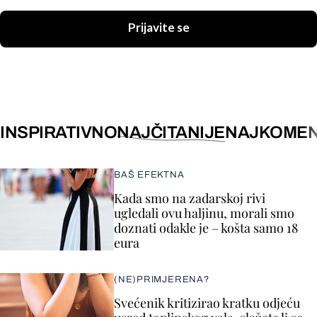
Prijavite se
INSPIRATIVNO
NAJČITANIJE
NAJKOMEN
BAŠ EFEKTNA
Kada smo na zadarskoj rivi
ugledali ovu haljinu, morali smo
doznati odakle je – košta samo 18
eura
(NE)PRIMJERENA?
Svećenik kritizirao kratku odjeću