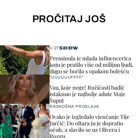
PROČITAJ JOŠ
SHOW
U 27. GODINI
Preminula je mlada influencerica
koju je pratilo više od milijun ljudi,
dugo se borila s opakom bolešću
"UUUUUUFFFF"
Vau, koje noge! Ružičasti badić
istaknuo je najbolje adute Maje
Šuput
RASKOŠNA PROSLAVA
Ovako je izgledalo vjenčanje Tije
Jurčić: Do oltara ju je dopratio
očuh, a slavilo se uz Olivera i
Rozgu