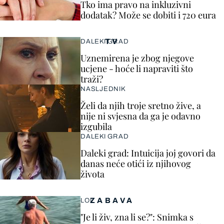
Tko ima pravo na inkluzivni
dodatak? Može se dobiti i 720 eura
TV
DALEKI GRAD
Uznemirena je zbog njegove
ucjene - hoće li napraviti što
traži?
NASLJEDNIK
Želi da njih troje sretno žive, a
nije ni svjesna da ga je odavno
izgubila
DALEKI GRAD
Daleki grad: Intuicija joj govori da
danas neće otići iz njihovog
života
ZABAVA
LOL
"Je li živ, zna li se?": Snimka s