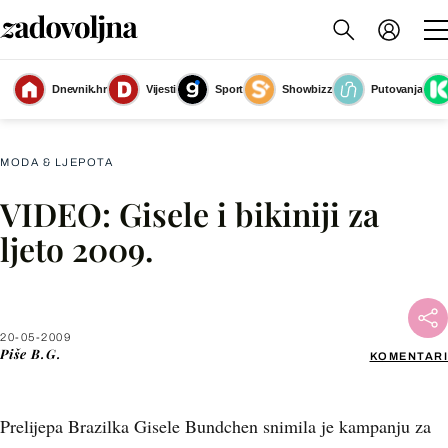
Dnevnik.hr
Vijesti
Sport
Showbizz
Putovanja
Slika nije dostupna
MODA & LJEPOTA
VIDEO: Gisele i bikiniji za
Facebook
ljeto 2009.
X
20-05-2009
WhatsApp
Piše
B.G.
KOMENTARI
Viber
Prelijepa Brazilka Gisele Bundchen snimila je kampanju za