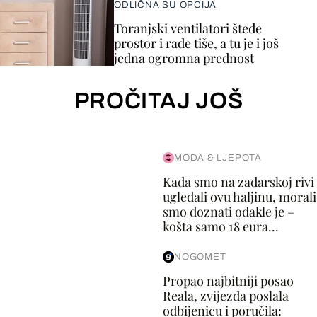
ODLIČNA SU OPCIJA
Toranjski ventilatori štede
prostor i rade tiše, a tu je i još
jedna ogromna prednost
PROČITAJ JOŠ
MODA & LJEPOTA
Kada smo na zadarskoj rivi
ugledali ovu haljinu, morali
smo doznati odakle je –
košta samo 18 eura...
NOGOMET
Propao najbitniji posao
Reala, zvijezda poslala
odbijenicu i poručila: