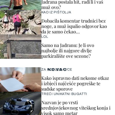
Jadrana postala hit, radi li i vaš
muž ovo?
KAO IZ PIŠTOLJA
Dobacila komentar trudnici bez
noge, a muž ispalio odgovor kao
da je samo čekao…
LOL
Samo na Jadranu: Je li ovo
najbolje ili najgore divlje
parkiralište ove sezone?
NOVAC
ZA POSLODAVCE
Kako ispravno dati nekome otkaz
i izbjeći najčešće pogreške te
sudske sporove
TREĆI UNIKATNI BUGATTI
Nazvan je po vrsti
srednjovjekovnog viteškog konja i
visok samo metar