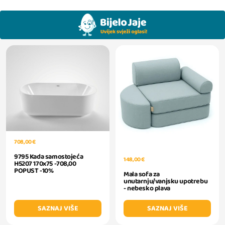
708,00 €
9795 Kada samostojeća
148,00 €
H5207 170x75 -708,00
POPUST -10%
Mala sofa za
unutarnju/vanjsku upotrebu
- nebesko plava
SAZNAJ VIŠE
SAZNAJ VIŠE