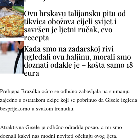
Ovu hrskavu talijansku pitu od
tikvica obožava cijeli svijet i
savršen je ljetni ručak, evo
recepta
Kada smo na zadarskoj rivi
ugledali ovu haljinu, morali smo
doznati odakle je – košta samo 18
eura
Prelijepa Brazilka očito se odlično zabavljala na snimanju
zajedno s ostatakom ekipe koji se pobrinuo da Gisele izgleda
besprijekorno u svakom trenutku.
Atraktivna Gisele je odlično odradila posao, a mi smo
doznali kakvi nas modni noviteti očekuju ovog ljeta.