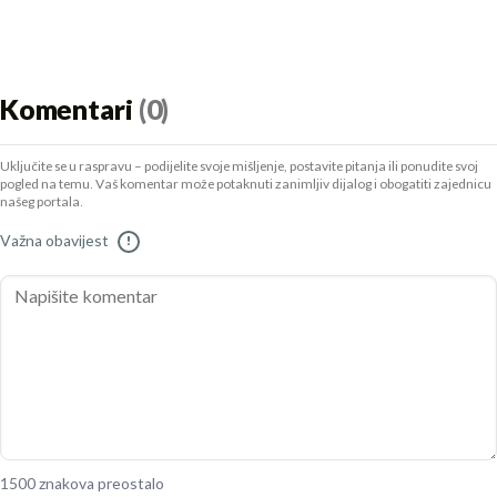
Komentari
(0)
Uključite se u raspravu – podijelite svoje mišljenje, postavite pitanja ili ponudite svoj
pogled na temu. Vaš komentar može potaknuti zanimljiv dijalog i obogatiti zajednicu
našeg portala.
Važna obavijest
!
1500 znakova preostalo