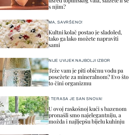
usred toplinskog vala, slažete li se
s njim?
MA, SAVRŠENO!
Kultni kolač postao je sladoled,
tako ga lako možete napraviti
sami
NIJE UVIJEK NAJBOLJI IZBOR
Teže vam je piti običnu vodu pa
posežete za mineralnom? Evo što
to čini organizmu
I TERASA JE SAN SNOVA!
U ovoj raskošnoj kući s bazenom
pronašli smo najelegantniju, a
možda i najljepšu bijelu kuhinju