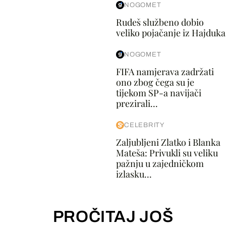
NOGOMET
Rudeš službeno dobio
veliko pojačanje iz Hajduka
NOGOMET
FIFA namjerava zadržati
ono zbog čega su je
tijekom SP-a navijači
prezirali...
CELEBRITY
Zaljubljeni Zlatko i Blanka
Mateša: Privukli su veliku
pažnju u zajedničkom
izlasku...
PROČITAJ JOŠ