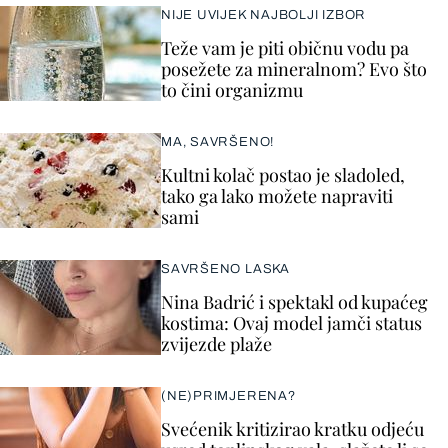
NIJE UVIJEK NAJBOLJI IZBOR
Teže vam je piti običnu vodu pa
posežete za mineralnom? Evo što
to čini organizmu
MA, SAVRŠENO!
Kultni kolač postao je sladoled,
tako ga lako možete napraviti
sami
SAVRŠENO LASKA
Nina Badrić i spektakl od kupaćeg
kostima: Ovaj model jamči status
zvijezde plaže
(NE)PRIMJERENA?
Svećenik kritizirao kratku odjeću