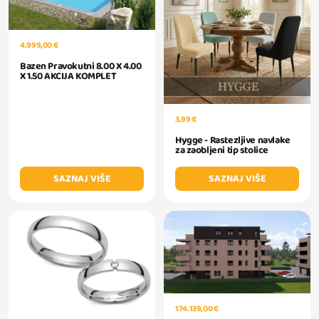
4.999,00 €
Bazen Pravokutni 8.00 X 4.00
X 1.50 AKCIJA KOMPLET
3,99 €
Hygge - Rastezljive navlake
za zaobljeni tip stolice
SAZNAJ VIŠE
SAZNAJ VIŠE
174.139,00 €