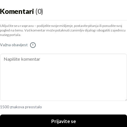
Komentari
(0)
Uključite se u raspravu – podijelite svoje mišljenje, postavite pitanja ili ponudite svoj
pogled na temu. Vaš komentar može potaknuti zanimljiv dijalog i obogatiti zajednicu
našeg portala.
Važna obavijest
!
1500 znakova preostalo
Prijavite se