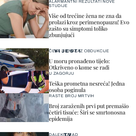
ALARMANTNI REZULTATI NOVE
STUDIJE
Više od trećine žena ne zna da
prolazi kroz perimenopauzu! Evo
zašto su simptomi toliko
zbunjujući
VIJESTI
ČEKA SE NALAZ OBDUKCIJE
U moru pronađeno tijelo:
Otkriveno o kome se radi
U ZAGORJU
Teška prometna nesreća! Jedna
osoba poginula
RASTE BROJ MRTVIH
Broj zaraženih prvi put premašio
četiri tisuće: Širi se smrtonosna
epidemija
TV
DALEKI GRAD