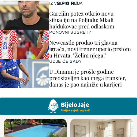
SPORT
IZ VEDRA NEBA
Garcijin potez otkrio novu
situaciju na Poljudu: Mladi
hajdukovac pred odlaskom
PONOVNI SUSRET?
Newcastle prodao tri glavna
igrača, novi trener uperio prstom
u Hrvata: "Želim njega!"
GDJE ĆE SAD?
U Dinamu je prošle godine
predstavljen kao mega transfer,
danas je pao najniže u karijeri