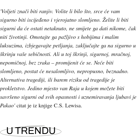
'Voljeti znači biti ranjiv. Volite li bilo što, srce će vam
sigurno biti iscijeđeno i vjerojatno slomljeno. Želite li biti
sigurni da će ostati netaknuto, ne smijete ga dati nikome, čak
niti životinji. Omotajte ga pažljivo s hobijima i malim
luksuzima, izbjegavajte petljanja, zaključajte ga na sigurno u
škrinju vaše sebičnosti. Ali u toj škrinji, sigurnoj, mračnoj,
nepomičnoj, bez zraka – promijenit će se. Neće biti
slomljeno, postat će nesalomljivo, nepropusno, beznadno.
Alternativa tragediji, ili barem riziku od tragedije je
prokletstvo. Jedino mjesto van Raja u kojem možete biti
savršeno sigurni od svih opasnosti i uznemiravanja ljubavi je
Pakao'
citat je iz knjige C.S. Lewisa.
U TRENDU