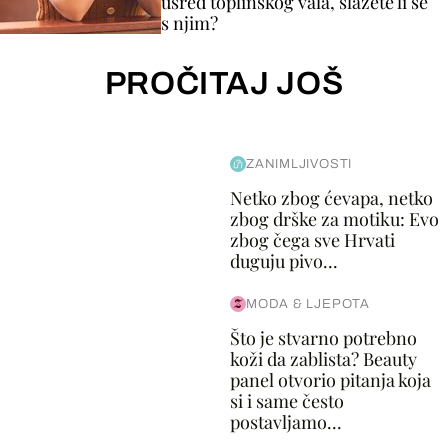
usred toplinskog vala, slažete li se
s njim?
PROČITAJ JOŠ
ZANIMLJIVOSTI
Netko zbog ćevapa, netko
zbog drške za motiku: Evo
zbog čega sve Hrvati
duguju pivo...
MODA & LJEPOTA
Što je stvarno potrebno
koži da zablista? Beauty
panel otvorio pitanja koja
si i same često
postavljamo...