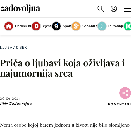
Dnevnik.hr
Vijesti
Sport
Showbizz
Putovanja
Slika nije dostupna
LJUBAV & SEX
Priča o ljubavi koja oživljava i
Facebook
najumornija srca
X
20-04-2014
WhatsApp
Piše
Zadovoljna
KOMENTARI
Viber
Nema osobe kojoj barem jednom u životu nije bilo slomljeno