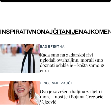
INSPIRATIVNO
NAJČITANIJE
NAJKOMEN
BAŠ EFEKTNA
Kada smo na zadarskoj rivi
ugledali ovu haljinu, morali smo
doznati odakle je – košta samo 18
eura
U NOJ NIJE VRUĆE
Ovo je savršena haljina za ljeto i
more - nosi je i Bojana Gregorić
Vejzović