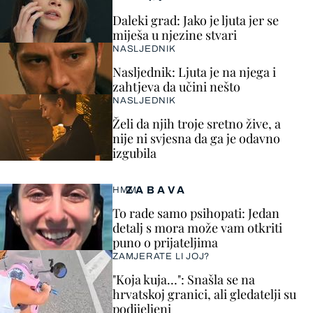
Daleki grad: Jako je ljuta jer se
miješa u njezine stvari
NASLJEDNIK
Nasljednik: Ljuta je na njega i
zahtjeva da učini nešto
NASLJEDNIK
Želi da njih troje sretno žive, a
nije ni svjesna da ga je odavno
izgubila
ZABAVA
HMM…
To rade samo psihopati: Jedan
detalj s mora može vam otkriti
puno o prijateljima
ZAMJERATE LI JOJ?
"Koja kuja…": Snašla se na
hrvatskoj granici, ali gledatelji su
podijeljeni