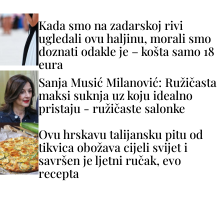
Kada smo na zadarskoj rivi
ugledali ovu haljinu, morali smo
doznati odakle je – košta samo 18
eura
Sanja Musić Milanović: Ružičasta
maksi suknja uz koju idealno
pristaju - ružičaste salonke
Ovu hrskavu talijansku pitu od
tikvica obožava cijeli svijet i
savršen je ljetni ručak, evo
recepta