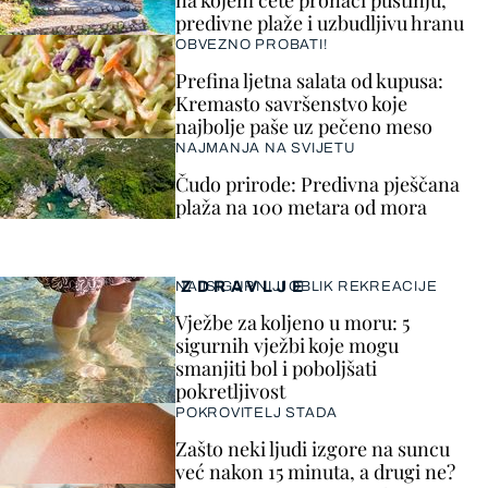
na kojem ćete pronaći pustinju,
predivne plaže i uzbudljivu hranu
OBVEZNO PROBATI!
Prefina ljetna salata od kupusa:
Kremasto savršenstvo koje
najbolje paše uz pečeno meso
NAJMANJA NA SVIJETU
Čudo prirode: Predivna pješčana
plaža na 100 metara od mora
ZDRAVLJE
NAJSIGURNIJI OBLIK REKREACIJE
Vježbe za koljeno u moru: 5
sigurnih vježbi koje mogu
smanjiti bol i poboljšati
pokretljivost
POKROVITELJ STADA
Zašto neki ljudi izgore na suncu
već nakon 15 minuta, a drugi ne?