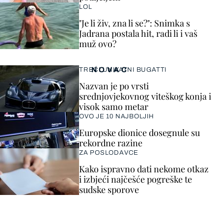
LOL
"Je li živ, zna li se?": Snimka s
Jadrana postala hit, radi li i vaš
muž ovo?
NOVAC
TREĆI UNIKATNI BUGATTI
Nazvan je po vrsti
srednjovjekovnog viteškog konja i
visok samo metar
OVO JE 10 NAJBOLJIH
Europske dionice dosegnule su
rekordne razine
ZA POSLODAVCE
Kako ispravno dati nekome otkaz
i izbjeći najčešće pogreške te
sudske sporove