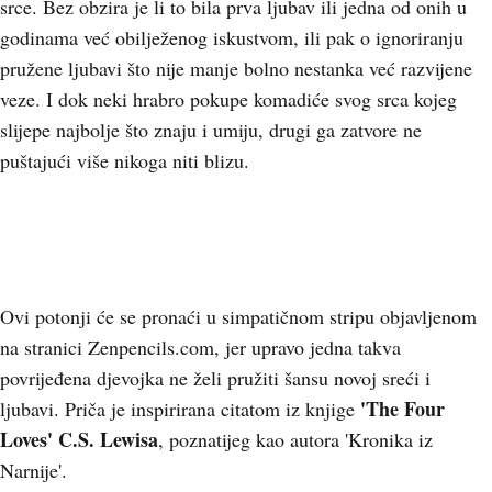
srce. Bez obzira je li to bila prva ljubav ili jedna od onih u
godinama već obilježenog iskustvom, ili pak o ignoriranju
pružene ljubavi što nije manje bolno nestanka već razvijene
veze. I dok neki hrabro pokupe komadiće svog srca kojeg
slijepe najbolje što znaju i umiju, drugi ga zatvore ne
puštajući više nikoga niti blizu.
Ovi potonji će se pronaći u simpatičnom stripu objavljenom
na stranici Zenpencils.com, jer upravo jedna takva
povrijeđena djevojka ne želi pružiti šansu novoj sreći i
'The Four
ljubavi. Priča je inspirirana citatom iz knjige
Loves'
C.S. Lewisa
, poznatijeg kao autora 'Kronika iz
Narnije'.