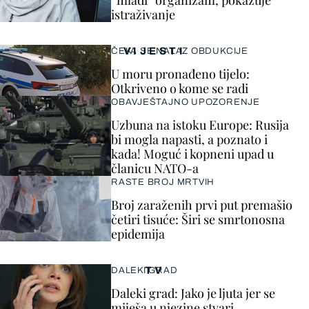
“mlađi” organizam, pokazuje
istraživanje
VIJESTI
ČEKA SE NALAZ OBDUKCIJE
U moru pronađeno tijelo:
Otkriveno o kome se radi
OBAVJEŠTAJNO UPOZORENJE
Uzbuna na istoku Europe: Rusija
bi mogla napasti, a poznato i
kada! Moguć i kopneni upad u
članicu NATO-a
RASTE BROJ MRTVIH
Broj zaraženih prvi put premašio
četiri tisuće: Širi se smrtonosna
epidemija
TV
DALEKI GRAD
Daleki grad: Jako je ljuta jer se
miješa u njezine stvari