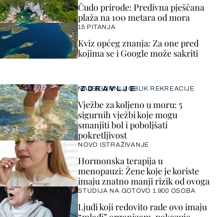
Čudo prirode: Predivna pješčana
plaža na 100 metara od mora
15 PITANJA
Kviz općeg znanja: Za one pred
kojima se i Google može sakriti
ZDRAVLJE
NAJSIGURNIJI OBLIK REKREACIJE
Vježbe za koljeno u moru: 5
sigurnih vježbi koje mogu
smanjiti bol i poboljšati
pokretljivost
NOVO ISTRAŽIVANJE
Hormonska terapija u
menopauzi: Žene koje je koriste
imaju znatno manji rizik od ovoga
STUDIJA NA GOTOVO 1.900 OSOBA
Ljudi koji redovito rade ovo imaju