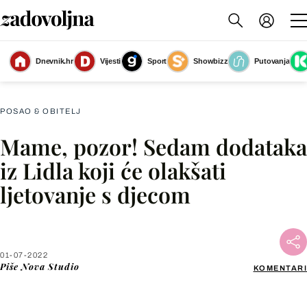
Dnevnik.hr
Vijesti
Sport
Showbizz
Putovanja
Slika nije dostupna
POSAO & OBITELJ
Mame, pozor! Sedam dodataka
Facebook
iz Lidla koji će olakšati
ljetovanje s djecom
X
WhatsApp
01-07-2022
Piše
Nova Studio
KOMENTARI
Viber