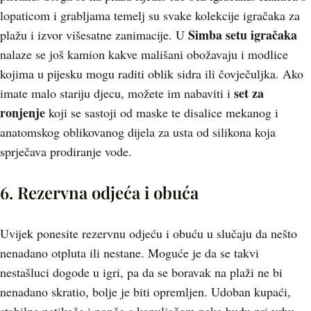
lopaticom i grabljama temelj su svake kolekcije igračaka za
Simba setu igračaka
plažu i izvor višesatne zanimacije. U
nalaze se još kamion kakve mališani obožavaju i modlice
kojima u pijesku mogu raditi oblik sidra ili čovječuljka. Ako
set za
imate malo stariju djecu, možete im nabaviti i
ronjenje
koji se sastoji od maske te disalice mekanog i
anatomskog oblikovanog dijela za usta od silikona koja
sprječava prodiranje vode.
6. Rezervna odjeća i obuća
Uvijek ponesite rezervnu odjeću i obuću u slučaju da nešto
nenadano otpluta ili nestane. Moguće je da se takvi
nestašluci dogode u igri, pa da se boravak na plaži ne bi
nenadano skratio, bolje je biti opremljen. Udoban kupaći,