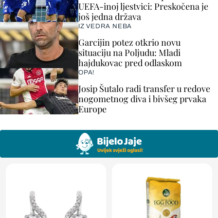
UEFA-inoj ljestvici: Preskočena je
još jedna država
IZ VEDRA NEBA
Garcijin potez otkrio novu
situaciju na Poljudu: Mladi
hajdukovac pred odlaskom
OPA!
Josip Šutalo radi transfer u redove
nogometnog diva i bivšeg prvaka
Europe