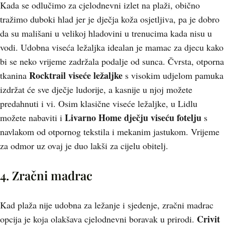
Kada se odlučimo za cjelodnevni izlet na plaži, obično
tražimo duboki hlad jer je dječja koža osjetljiva, pa je dobro
da su mališani u velikoj hladovini u trenucima kada nisu u
vodi. Udobna viseća ležaljka idealan je mamac za djecu kako
bi se neko vrijeme zadržala podalje od sunca. Čvrsta, otporna
Rocktrail viseće ležaljke
tkanina
s visokim udjelom pamuka
izdržat će sve dječje ludorije, a kasnije u njoj možete
predahnuti i vi. Osim klasične viseće ležaljke, u Lidlu
Livarno Home dječju viseću fotelju
možete nabaviti i
s
navlakom od otpornog tekstila i mekanim jastukom. Vrijeme
za odmor uz ovaj je duo lakši za cijelu obitelj.
4. Zračni madrac
Kad plaža nije udobna za ležanje i sjedenje, zračni madrac
Crivit
opcija je koja olakšava cjelodnevni boravak u prirodi.