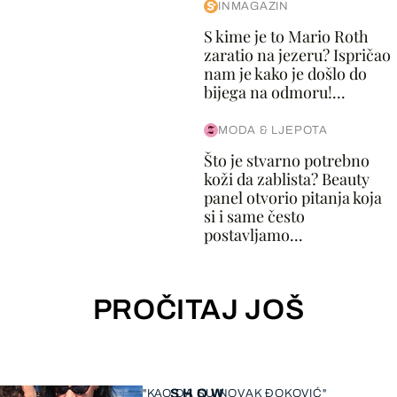
INMAGAZIN
S kime je to Mario Roth
zaratio na jezeru? Ispričao
nam je kako je došlo do
bijega na odmoru!...
MODA & LJEPOTA
Što je stvarno potrebno
koži da zablista? Beauty
panel otvorio pitanja koja
si i same često
postavljamo...
PROČITAJ JOŠ
SHOW
"KAO DA SU NOVAK ĐOKOVIĆ"