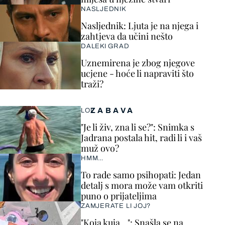
NASLJEDNIK
Nasljednik: Ljuta je na njega i
zahtjeva da učini nešto
DALEKI GRAD
Uznemirena je zbog njegove
ucjene - hoće li napraviti što
traži?
ZABAVA
LOL
"Je li živ, zna li se?": Snimka s
Jadrana postala hit, radi li i vaš
muž ovo?
HMM…
To rade samo psihopati: Jedan
detalj s mora može vam otkriti
puno o prijateljima
ZAMJERATE LI JOJ?
"Koja kuja…": Snašla se na