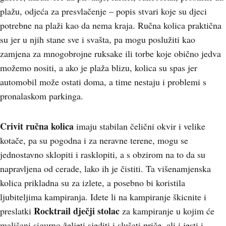
plažu, odjeća za presvlačenje – popis stvari koje su djeci
potrebne na plaži kao da nema kraja. Ručna kolica praktična
su jer u njih stane sve i svašta, pa mogu poslužiti kao
zamjena za mnogobrojne ruksake ili torbe koje obično jedva
možemo nositi, a ako je plaža blizu, kolica su spas jer
automobil može ostati doma, a time nestaju i problemi s
pronalaskom parkinga.
Crivit ručna kolica
imaju stabilan čelični okvir i velike
kotače, pa su pogodna i za neravne terene, mogu se
jednostavno sklopiti i rasklopiti, a s obzirom na to da su
napravljena od cerade, lako ih je čistiti. Ta višenamjenska
kolica prikladna su za izlete, a posebno bi koristila
ljubiteljima kampiranja. Idete li na kampiranje škicnite i
Rocktrail dječji stolac
preslatki
za kampiranje u kojim će
mališani sigurno željeti sjediti i slušati priče, ali i jesti i