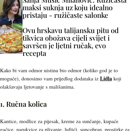
maksi suknja uz koju idealno
pristaju - ružičaste salonke
Ovu hrskavu talijansku pitu od
tikvica obožava cijeli svijet i
savršen je ljetni ručak, evo
recepta
Kako bi vam odmor uistinu bio odmor (koliko god je to
Lidla
moguće), donosimo vam prijedlog dodataka iz
koji
olakšavaju ljetovanje s mališanima.
1. Ručna kolica
Kantice, modlice za pijesak, kreme za sunčanje, kupaće
gaćice, narukvice za plivanje, luftići, suncobran, prostirke za