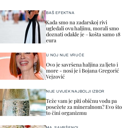
BAŠ EFEKTNA
Kada smo na zadarskoj rivi
ugledali ovu haljinu, morali smo
doznati odakle je – košta samo 18
eura
U NOJ NIJE VRUĆE
Ovo je savršena haljina za ljeto i
more - nosi je i Bojana Gregorić
Vejzović
NIJE UVIJEK NAJBOLJI IZBOR
Teže vam je piti običnu vodu pa
posežete za mineralnom? Evo što
to čini organizmu
MA, SAVRŠENO!