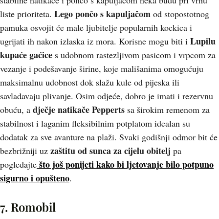
stabilne natikače i pončo s kapuljačom neka budu pri vrhu
Lego pončo s kapuljačom
liste prioriteta.
od stopostotnog
pamuka osvojit će male ljubitelje popularnih kockica i
Lupilu
ugrijati ih nakon izlaska iz mora. Korisne mogu biti i
kupaće gaćice
s udobnom rastezljivom pasicom i vrpcom za
vezanje i podešavanje širine, koje mališanima omogućuju
maksimalnu udobnost dok slažu kule od pijeska ili
savladavaju plivanje. Osim odjeće, dobro je imati i rezervnu
dječje natikače Pepperts
obuću, a
sa širokim remenom za
stabilnost i laganim fleksibilnim potplatom idealan su
dodatak za sve avanture na plaži. Svaki godišnji odmor bit će
zaštitu od sunca za cijelu obitelj
bezbrižniji uz
pa
što još ponijeti kako bi ljetovanje bilo potpuno
pogledajte
sigurno i opušteno
.
7. Romobil