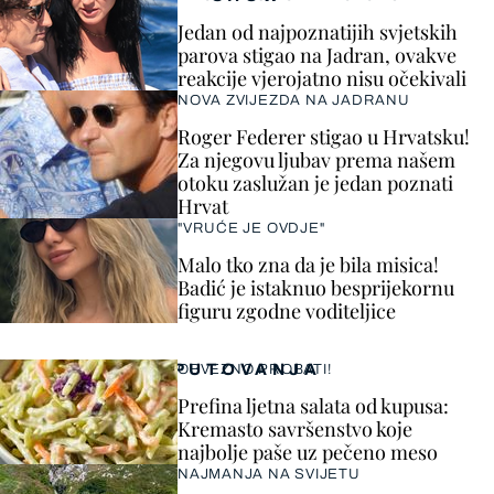
Jedan od najpoznatijih svjetskih
parova stigao na Jadran, ovakve
reakcije vjerojatno nisu očekivali
NOVA ZVIJEZDA NA JADRANU
Roger Federer stigao u Hrvatsku!
Za njegovu ljubav prema našem
otoku zaslužan je jedan poznati
Hrvat
"VRUĆE JE OVDJE"
Malo tko zna da je bila misica!
Badić je istaknuo besprijekornu
figuru zgodne voditeljice
PUTOVANJA
OBVEZNO PROBATI!
Prefina ljetna salata od kupusa:
Kremasto savršenstvo koje
najbolje paše uz pečeno meso
NAJMANJA NA SVIJETU