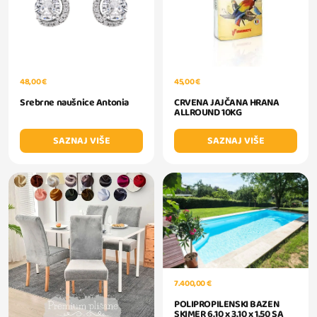
48,00 €
45,00 €
Srebrne naušnice Antonia
CRVENA JAJČANA HRANA
ALLROUND 10KG
SAZNAJ VIŠE
SAZNAJ VIŠE
7.400,00 €
POLIPROPILENSKI BAZEN
SKIMER 6.10 x 3.10 x 1.50 SA