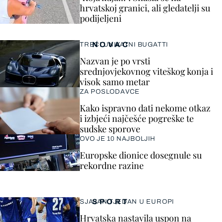
hrvatskoj granici, ali gledatelji su
podijeljeni
NOVAC
TREĆI UNIKATNI BUGATTI
Nazvan je po vrsti
srednjovjekovnog viteškog konja i
visok samo metar
ZA POSLODAVCE
Kako ispravno dati nekome otkaz
i izbjeći najčešće pogreške te
sudske sporove
OVO JE 10 NAJBOLJIH
Europske dionice dosegnule su
rekordne razine
SPORT
SJAJAN TJEDAN U EUROPI
Hrvatska nastavila uspon na