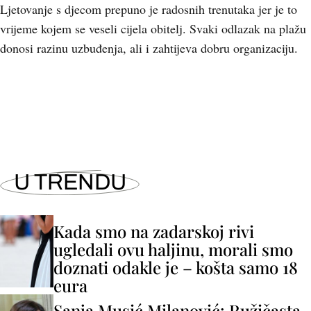
Ljetovanje s djecom prepuno je radosnih trenutaka jer je to
vrijeme kojem se veseli cijela obitelj. Svaki odlazak na plažu
donosi razinu uzbuđenja, ali i zahtijeva dobru organizaciju.
U TRENDU
Kada smo na zadarskoj rivi
ugledali ovu haljinu, morali smo
doznati odakle je – košta samo 18
eura
Sanja Musić Milanović: Ružičasta