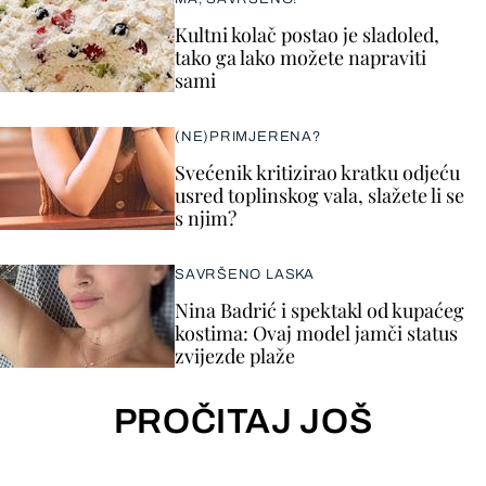
Kultni kolač postao je sladoled,
tako ga lako možete napraviti
sami
(NE)PRIMJERENA?
Svećenik kritizirao kratku odjeću
usred toplinskog vala, slažete li se
s njim?
SAVRŠENO LASKA
Nina Badrić i spektakl od kupaćeg
kostima: Ovaj model jamči status
zvijezde plaže
PROČITAJ JOŠ