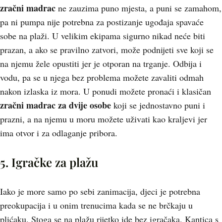
zračni madrac
ne zauzima puno mjesta, a puni se zamahom,
pa ni pumpa nije potrebna za postizanje ugođaja spavaće
sobe na plaži. U velikim ekipama sigurno nikad neće biti
prazan, a ako se pravilno zatvori, može podnijeti sve koji se
na njemu žele opustiti jer je otporan na trganje. Odbija i
vodu, pa se u njega bez problema možete zavaliti odmah
nakon izlaska iz mora. U ponudi možete pronaći i klasičan
zračni madrac za dvije osobe
koji se jednostavno puni i
prazni, a na njemu u moru možete uživati kao kraljevi jer
ima otvor i za odlaganje pribora.
5. Igračke za plažu
Iako je more samo po sebi zanimacija, djeci je potrebna
preokupacija i u onim trenucima kada se ne brčkaju u
plićaku. Stoga se na plažu rijetko ide bez igračaka. Kantica s