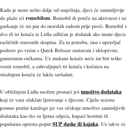
Kada je more nešto dalje od smještaja, djeci će zanimljivije
romobilom
do plaže ići
. Romobil ih potiče na aktivnost i uz
gurkanje će im put do morskih radosti prije proći. Romobil s
dva ili tri kotača iz Lidla odličan je dodatak ako imate djecu
različitih starosnih skupina. Za tu potrebu, ima i upravljač
podesiv po visini s Quick Release sustavom i uklopivim,
gumiranim ručkama. Uz mekane kotače neće im biti teško
voziti romobil, a zahvaljujući tri kotača i kočnicu na
stražnjem kotaču će lakše savladati.
mnoštvo dodataka
U obližnjem Lidlu možete pronaći još
koji će vam olakšati ljetovanje s djecom. Cijelu sezonu
pomno pratite kataloge jer vas očekuje mnoštvo zanimljivih
dodataka kao što su ljetna odjeća, kupaći kostimi ili
SUP daske ili kajaka
popularna oprema poput
. Uz takve će