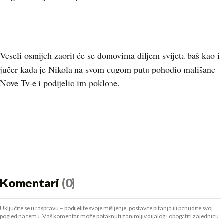
Veseli osmijeh zaorit će se domovima diljem svijeta baš kao i
jučer kada je Nikola na svom dugom putu pohodio mališane
Nove Tv-e i podijelio im poklone.
Komentari
(0)
Uključite se u raspravu – podijelite svoje mišljenje, postavite pitanja ili ponudite svoj
pogled na temu. Vaš komentar može potaknuti zanimljiv dijalog i obogatiti zajednicu