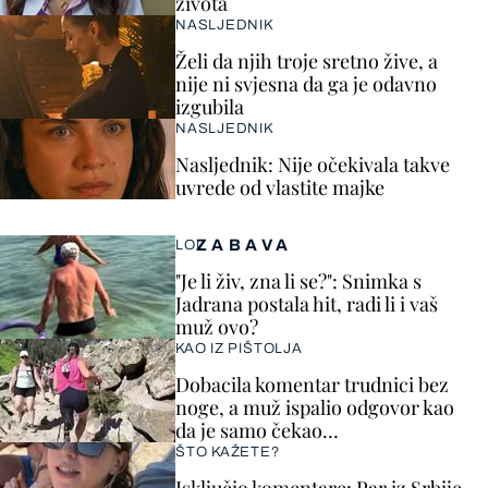
života
NASLJEDNIK
Želi da njih troje sretno žive, a
nije ni svjesna da ga je odavno
izgubila
NASLJEDNIK
Nasljednik: Nije očekivala takve
uvrede od vlastite majke
ZABAVA
LOL
"Je li živ, zna li se?": Snimka s
Jadrana postala hit, radi li i vaš
muž ovo?
KAO IZ PIŠTOLJA
Dobacila komentar trudnici bez
noge, a muž ispalio odgovor kao
da je samo čekao…
ŠTO KAŽETE?