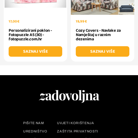
17,00 €
19,99 €
Personalizirani poklon -
Cozy Covers - Navlake za
Fotopuzzle A5 (30) -
Namještaj u raznim
fotopuzzle.com.hr
dezenima
SAZNAJ VIŠE
SAZNAJ VIŠE
PIŠITE NAM
UVJETI KORIŠTENJA
UREDNIŠTVO
ZAŠTITA PRIVATNOSTI