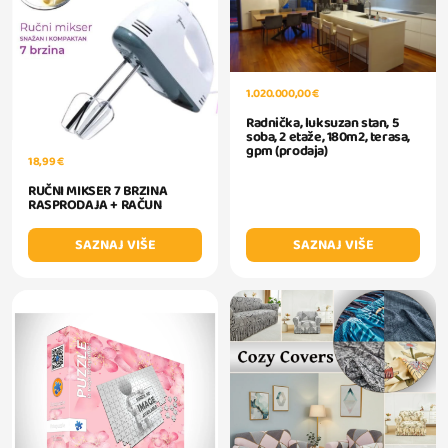
1.020.000,00 €
Radnička, luksuzan stan, 5
soba, 2 etaže, 180m2, terasa,
gpm (prodaja)
18,99 €
RUČNI MIKSER 7 BRZINA
RASPRODAJA + RAČUN
SAZNAJ VIŠE
SAZNAJ VIŠE