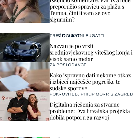
Isključio komentare: Par iz Srbije
preporučio spravicu za plažu s
Temua, čini li vam se ovo
sigurnim?
NOVAC
TREĆI UNIKATNI BUGATTI
Nazvan je po vrsti
srednjovjekovnog viteškog konja i
visok samo metar
ZA POSLODAVCE
Kako ispravno dati nekome otkaz
i izbjeći najčešće pogreške te
sudske sporove
POKROVITELJ PHILIP MORRIS ZAGREB
Digitalna rješenja za stvarne
probleme: Dva hrvatska projekta
dobila potporu za razvoj