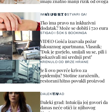
imaju znatno manji rizik od ovoga
VIJESTI
IMAŠ PRAVO, OSTVARI GA!
Tko ima pravo na inkluzivni
dodatak? Može se dobiti i 720 eura
STIGAO I ŠOK S BOOKINGA
VIDEO Gošća izazvala požar
luksuznog apartmana. Vlasnik:
"Dok je gorjelo, smijali su se, pili i
pokazivali mi srednji prst"
KRENULO OD BRZE HRANE
Je li ovo povrće krivo za
epidemiju? Stotine zaraženih,
restorani hitno povukli proizvod
TV
DALEKI GRAD
Daleki grad: Intuicija joj govori da
danas neće otići iz njihovog