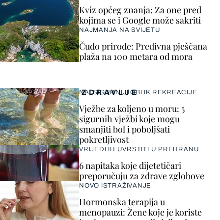
Kviz općeg znanja: Za one pred
kojima se i Google može sakriti
NAJMANJA NA SVIJETU
Čudo prirode: Predivna pješčana
plaža na 100 metara od mora
ZDRAVLJE
NAJSIGURNIJI OBLIK REKREACIJE
Vježbe za koljeno u moru: 5
sigurnih vježbi koje mogu
smanjiti bol i poboljšati
pokretljivost
VRIJEDI IH UVRSTITI U PREHRANU
6 napitaka koje dijetetičari
preporučuju za zdrave zglobove
NOVO ISTRAŽIVANJE
Hormonska terapija u
menopauzi: Žene koje je koriste