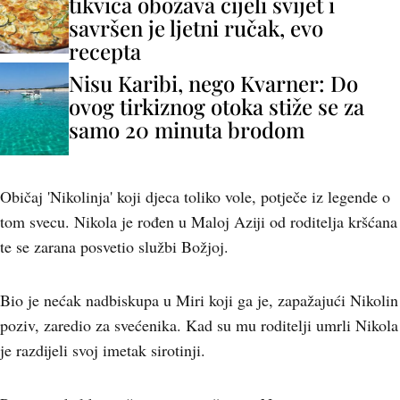
tikvica obožava cijeli svijet i
savršen je ljetni ručak, evo
recepta
Nisu Karibi, nego Kvarner: Do
ovog tirkiznog otoka stiže se za
samo 20 minuta brodom
Običaj 'Nikolinja' koji djeca toliko vole, potječe iz legende o
tom svecu. Nikola je rođen u Maloj Aziji od roditelja kršćana
te se zarana posvetio službi Božjoj.
Bio je nećak nadbiskupa u Miri koji ga je, zapažajući Nikolin
poziv, zaredio za svećenika. Kad su mu roditelji umrli Nikola
je razdijeli svoj imetak sirotinji.