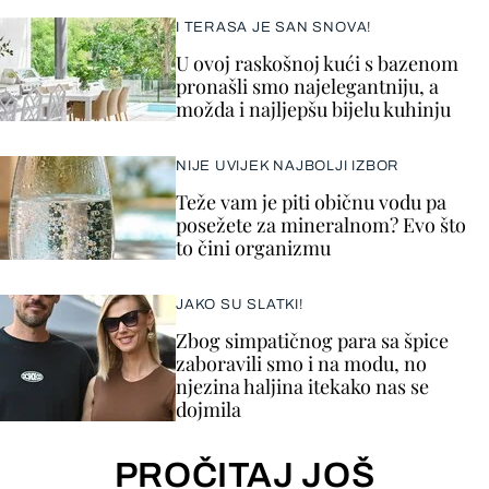
I TERASA JE SAN SNOVA!
U ovoj raskošnoj kući s bazenom
pronašli smo najelegantniju, a
možda i najljepšu bijelu kuhinju
NIJE UVIJEK NAJBOLJI IZBOR
Teže vam je piti običnu vodu pa
posežete za mineralnom? Evo što
to čini organizmu
JAKO SU SLATKI!
Zbog simpatičnog para sa špice
zaboravili smo i na modu, no
njezina haljina itekako nas se
dojmila
PROČITAJ JOŠ