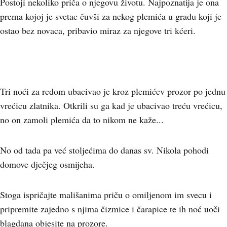
Postoji nekoliko priča o njegovu životu. Najpoznatija je ona
prema kojoj je svetac čuvši za nekog plemića u gradu koji je
ostao bez novaca, pribavio miraz za njegove tri kćeri.
Tri noći za redom ubacivao je kroz plemićev prozor po jednu
vrećicu zlatnika. Otkrili su ga kad je ubacivao treću vrećicu,
no on zamoli plemića da to nikom ne kaže...
No od tada pa već stoljećima do danas sv. Nikola pohodi
domove dječjeg osmijeha.
Stoga ispričajte mališanima priču o omiljenom im svecu i
pripremite zajedno s njima čizmice i čarapice te ih noć uoči
blagdana objesite na prozore.