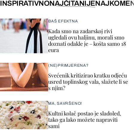
INSPIRATIVNO
NAJČITANIJE
NAJKOMEN
BAŠ EFEKTNA
Kada smo na zadarskoj rivi
ugledali ovu haljinu, morali smo
doznati odakle je – košta samo 18
eura
(NE)PRIMJERENA?
Svećenik kritizirao kratku odjeću
usred toplinskog vala, slažete li se
s njim?
MA, SAVRŠENO!
Kultni kolač postao je sladoled,
tako ga lako možete napraviti
sami