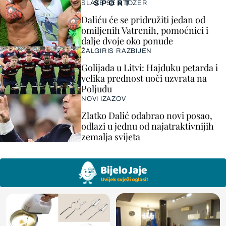
SPORT
SLAŽE SE STOŽER
Daliću će se pridružiti jedan od
omiljenih Vatrenih, pomoćnici i
dalje dvoje oko ponude
ŽALGIRIS RAZBIJEN
Golijada u Litvi: Hajduku petarda i
velika prednost uoči uzvrata na
Poljudu
NOVI IZAZOV
Zlatko Dalić odabrao novi posao,
odlazi u jednu od najatraktivnijih
zemalja svijeta