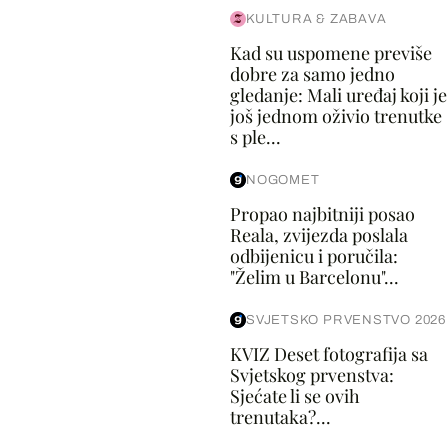
KULTURA & ZABAVA
Kad su uspomene previše
dobre za samo jedno
gledanje: Mali uređaj koji je
još jednom oživio trenutke
s ple...
NOGOMET
Propao najbitniji posao
Reala, zvijezda poslala
odbijenicu i poručila:
"Želim u Barcelonu"...
SVJETSKO PRVENSTVO 2026
KVIZ Deset fotografija sa
Svjetskog prvenstva:
Sjećate li se ovih
trenutaka?...