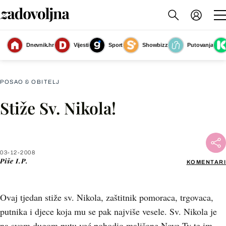
Dnevnik.hr
Vijesti
Sport
Showbizz
Putovanja
Slika nije dostupna
POSAO & OBITELJ
Stiže Sv. Nikola!
Facebook
X
03-12-2008
Piše
I.P.
KOMENTARI
WhatsApp
Ovaj tjedan stiže sv. Nikola, zaštitnik pomoraca, trgovaca,
Viber
putnika i djece koja mu se pak najviše vesele. Sv. Nikola je
na svom dugom putu već pohodio mališane Nove Tv te im