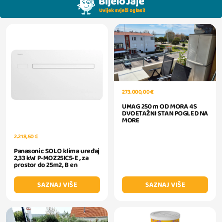
273.000,00 €
UMAG 250 m OD MORA 4S
DVOETAŽNI STAN POGLED NA
MORE
2.218,50 €
Panasonic SOLO klima uređaj
2,33 kW P-MOZ25IC5-E , za
prostor do 25m2, B en
SAZNAJ VIŠE
SAZNAJ VIŠE