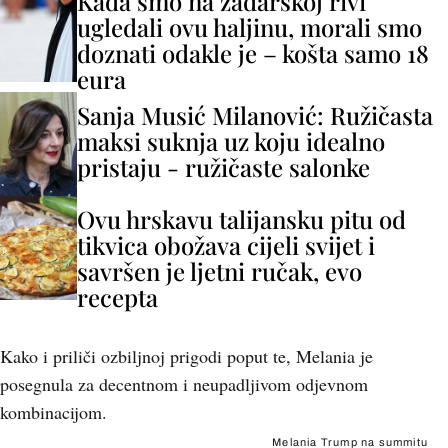
Kada smo na zadarskoj rivi
ugledali ovu haljinu, morali smo
doznati odakle je – košta samo 18
eura
Sanja Musić Milanović: Ružičasta
maksi suknja uz koju idealno
pristaju - ružičaste salonke
Ovu hrskavu talijansku pitu od
tikvica obožava cijeli svijet i
savršen je ljetni ručak, evo
recepta
Kako i priliči ozbiljnoj prigodi poput te, Melania je
posegnula za decentnom i neupadljivom odjevnom
kombinacijom.
Melania Trump na summitu