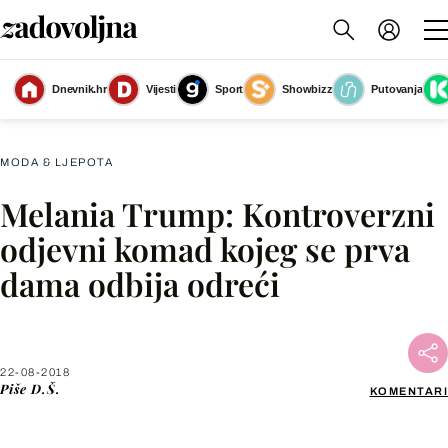
Dnevnik.hr
Vijesti
Sport
Showbizz
Putovanja
Melania Trump
(Foto: AFP)
MODA & LJEPOTA
Melania Trump: Kontroverzni
Facebook
odjevni komad kojeg se prva
dama odbija odreći
X
WhatsApp
22-08-2018
Piše
D.Š.
KOMENTARI
Viber