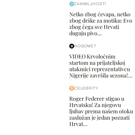
ZANIMLJIVOSTI
Netko zbog ćevapa, netko
zbog drške za motiku: Evo
zbog čega sve Hrvati
duguju pivo...
NOGOMET
VIDEO Krvoločnim
startom na prijateljskoj
utakmici reprezentativcu
Nigerije završila sezona!...
CELEBRITY
Roger Federer stigao u
Hrvatsku! Za njegovu
ljubav prema našem otoku
zaslužan je jedan poznati
Hrvat...