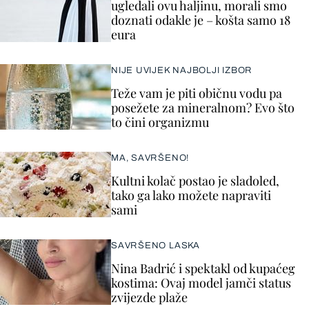
ugledali ovu haljinu, morali smo
doznati odakle je – košta samo 18
eura
NIJE UVIJEK NAJBOLJI IZBOR
Teže vam je piti običnu vodu pa
posežete za mineralnom? Evo što
to čini organizmu
MA, SAVRŠENO!
Kultni kolač postao je sladoled,
tako ga lako možete napraviti
sami
SAVRŠENO LASKA
Nina Badrić i spektakl od kupaćeg
kostima: Ovaj model jamči status
zvijezde plaže