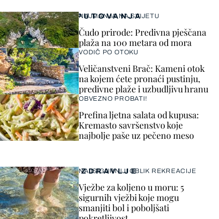
PUTOVANJA
NAJMANJA NA SVIJETU
Čudo prirode: Predivna pješčana
plaža na 100 metara od mora
VODIČ PO OTOKU
Veličanstveni Brač: Kameni otok
na kojem ćete pronaći pustinju,
predivne plaže i uzbudljivu hranu
OBVEZNO PROBATI!
Prefina ljetna salata od kupusa:
Kremasto savršenstvo koje
najbolje paše uz pečeno meso
ZDRAVLJE
NAJSIGURNIJI OBLIK REKREACIJE
Vježbe za koljeno u moru: 5
sigurnih vježbi koje mogu
smanjiti bol i poboljšati
pokretljivost