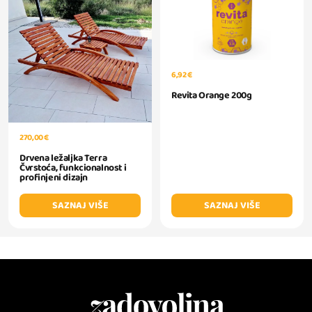
6,92 €
Revita Orange 200g
270,00 €
Drvena ležaljka Terra
Čvrstoća, funkcionalnost i
profinjeni dizajn
SAZNAJ VIŠE
SAZNAJ VIŠE