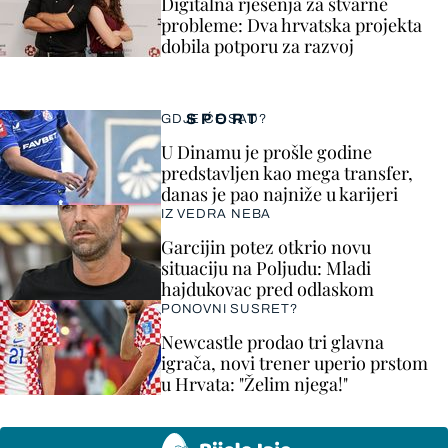
Digitalna rješenja za stvarne
probleme: Dva hrvatska projekta
dobila potporu za razvoj
SPORT
GDJE ĆE SAD?
U Dinamu je prošle godine
predstavljen kao mega transfer,
danas je pao najniže u karijeri
IZ VEDRA NEBA
Garcijin potez otkrio novu
situaciju na Poljudu: Mladi
hajdukovac pred odlaskom
PONOVNI SUSRET?
Newcastle prodao tri glavna
igrača, novi trener uperio prstom
u Hrvata: "Želim njega!"