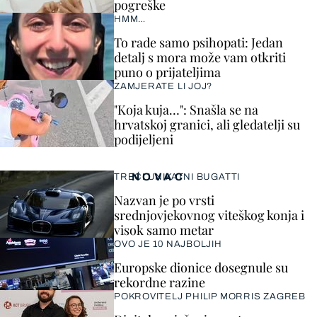
pogreške
HMM…
To rade samo psihopati: Jedan
detalj s mora može vam otkriti
puno o prijateljima
ZAMJERATE LI JOJ?
"Koja kuja…": Snašla se na
hrvatskoj granici, ali gledatelji su
podijeljeni
NOVAC
TREĆI UNIKATNI BUGATTI
Nazvan je po vrsti
srednjovjekovnog viteškog konja i
visok samo metar
OVO JE 10 NAJBOLJIH
Europske dionice dosegnule su
rekordne razine
POKROVITELJ PHILIP MORRIS ZAGREB