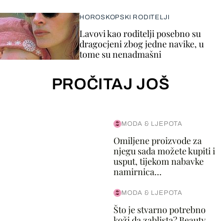
HOROSKOPSKI RODITELJI
Lavovi kao roditelji posebno su
dragocjeni zbog jedne navike, u
tome su nenadmašni
PROČITAJ JOŠ
MODA & LJEPOTA
Omiljene proizvode za
njegu sada možete kupiti i
usput, tijekom nabavke
namirnica...
MODA & LJEPOTA
Što je stvarno potrebno
koži da zablista? Beauty