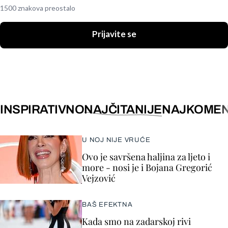
1500 znakova preostalo
Prijavite se
INSPIRATIVNO
NAJČITANIJE
NAJKOMEN
U NOJ NIJE VRUĆE
Ovo je savršena haljina za ljeto i
more - nosi je i Bojana Gregorić
Vejzović
BAŠ EFEKTNA
Kada smo na zadarskoj rivi