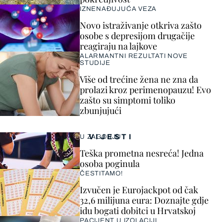
IZNENAĐUJUĆA VEZA
Novo istraživanje otkriva zašto
osobe s depresijom drugačije
reagiraju na lajkove
ALARMANTNI REZULTATI NOVE
STUDIJE
Više od trećine žena ne zna da
prolazi kroz perimenopauzu! Evo
zašto su simptomi toliko
zbunjujući
VIJESTI
U ZAGORJU
Teška prometna nesreća! Jedna
osoba poginula
ČESTITAMO!
Izvučen je Eurojackpot od čak
32,6 milijuna eura: Doznajte gdje
idu bogati dobitci u Hrvatskoj
PACIJENT U IZOLACIJI