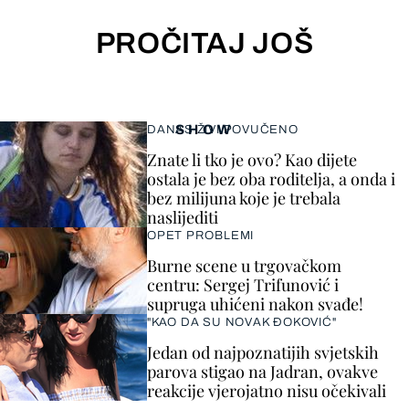
PROČITAJ JOŠ
SHOW
DANAS ŽIVI POVUČENO
Znate li tko je ovo? Kao dijete
ostala je bez oba roditelja, a onda i
bez milijuna koje je trebala
naslijediti
OPET PROBLEMI
Burne scene u trgovačkom
centru: Sergej Trifunović i
supruga uhićeni nakon svađe!
"KAO DA SU NOVAK ĐOKOVIĆ"
Jedan od najpoznatijih svjetskih
parova stigao na Jadran, ovakve
reakcije vjerojatno nisu očekivali