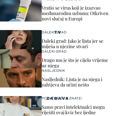
Vratio se virus koji je izazvao
međunarodnu uzbunu: Otkriven
novi slučaj u Europi
TV
DALEKI GRAD
Daleki grad: Jako je ljuta jer se
miješa u njezine stvari
DALEKI GRAD
Drago mu je što je cijelo vrijeme
uz njega
NASLJEDNIK
Nasljednik: Ljuta je na njega i
zahtjeva da učini nešto
ZABAVA
POKAŽITE ŠTO ZNATE!
Samo pravi intelektualci mogu
riješiti ovaj kviz bez ijedne