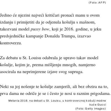
(Foto: AFP)
Jedino će njezini najveći kritičari pronaći manu u ovom
izdanju i primijetiti da je odjenula košulju s mašnom,
takozvani model
pussy bow
, koji je 2016. godine, u jeku
predsjedničke kampanje Donalda Trumpa, izazvao
kontroverzu.
Za debatu u St. Louisu odabrala je upravo takav model
košulje, kojim je, prema mišljenju mnogih, namjerno
asocirala na neprimjerene izjave svog supruga.
Neki su joj nošenje te košulje zamjerili, ali bez obzira na to,
prva dama ne odriče je se i često je nosi u raznim prigodama.
Melania 2016. na debati u St. Louisu, u kontroverznoj košulji modne
kuće Gucci
(Foto: Getty Images)