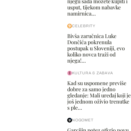
njegu sada možete kupiti i
usput, tijekom nabavke
namirnica...
CELEBRITY
Bivša zaručnica Luke
Dončića pokrenula
postupak u Sloveniji, evo
koliko novca traži od
njega!...
KULTURA & ZABAVA
Kad su uspomene previše
dobre za samo jedno
gledanje: Mali uređaj koji je
još jednom oživio trenutke
s ple...
NOGOMET
Garcijin potez otkrio novu