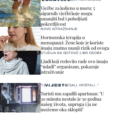
Vježbe za koljeno u moru: 5
sigurnih vježbi koje mogu
smanjiti bol i poboljšati
pokretljivost
NOVO ISTRAŽIVANJE
Hormonska terapija u
menopauzi: Žene koje je koriste
imaju znatno manji rizik od ovoga
STUDIJA NA GOTOVO 1.900 OSOBA
Ljudi koji redovito rade ovo imaju
“mlađi” organizam, pokazuje
istraživanje
VIJESTI
"I DALJE SU PLESALI, VRIŠTALI..."
Turisti mu zapalili apartman: "U
30 minuta nestalo je 50 godina
našeg života, supruga i ja ne
možemo oka sklopiti"