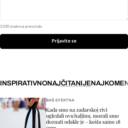
1500 znakova preostalo
Prijavite se
INSPIRATIVNO
NAJČITANIJE
NAJKOMEN
BAŠ EFEKTNA
Kada smo na zadarskoj rivi
ugledali ovu haljinu, morali smo
doznati odakle je – košta samo 18
eura