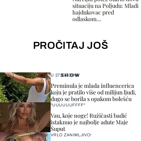
situaciju na Poljudu: Mladi
hajdukovac pred
odlaskom...
PROČITAJ JOŠ
SHOW
U 27. GODINI
Preminula je mlada influencerica
koju je pratilo više od milijun ljudi,
dugo se borila s opakom bolešću
"UUUUUUFFFF"
Vau, koje noge! Ružičasti badić
istaknuo je najbolje adute Maje
Šuput
VRLO ZANIMLJIVO!