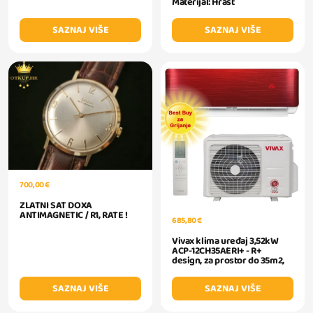
Materijal: Hrast
SAZNAJ VIŠE
SAZNAJ VIŠE
700,00 €
ZLATNI SAT DOXA
ANTIMAGNETIC / R1, RATE !
685,80 €
Vivax klima uređaj 3,52kW
ACP-12CH35AERI+ - R+
design, za prostor do 35m2,
SAZNAJ VIŠE
SAZNAJ VIŠE