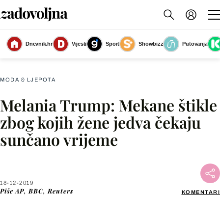
Dnevnik.hr
Vijesti
Sport
Showbizz
Putovanja
Slika nije dostupna
MODA & LJEPOTA
Melania Trump: Mekane štikle
Facebook
zbog kojih žene jedva čekaju
sunčano vrijeme
X
WhatsApp
18-12-2019
Piše
AP, BBC, Reuters
KOMENTARI
Viber