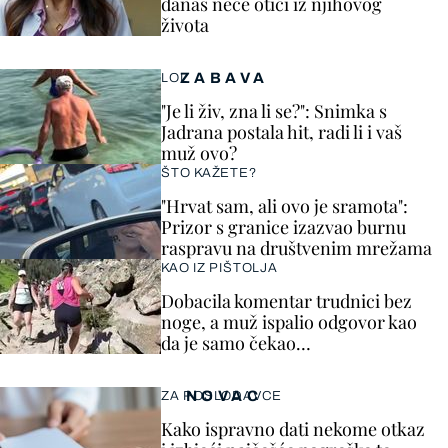
danas neće otići iz njihovog
života
ZABAVA
LOL
"Je li živ, zna li se?": Snimka s
Jadrana postala hit, radi li i vaš
muž ovo?
ŠTO KAŽETE?
"Hrvat sam, ali ovo je sramota":
Prizor s granice izazvao burnu
raspravu na društvenim mrežama
KAO IZ PIŠTOLJA
Dobacila komentar trudnici bez
noge, a muž ispalio odgovor kao
da je samo čekao…
NOVAC
ZA POSLODAVCE
Kako ispravno dati nekome otkaz