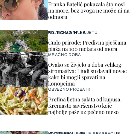
Franka Batelić pokazala što nosi
na more, bez ovoga ne može ni na
odmoru
PUTOVANJA
NAJMANJA NA SVIJETU
Čudo prirode: Predivna pješčana
plaža na 100 metara od mora
MRAČNO DOBA
Ovako se živjelo u doba velikog
siromaštva: Ljudi su davali novac
kako bi mogli spavati na
konopcima
OBVEZNO PROBATI!
Prefina ljetna salata od kupusa:
Kremasto savršenstvo koje
najbolje paše uz pečeno meso
ZDRAVLJE
NAJSIGURNIJI OBLIK REKREACIJE