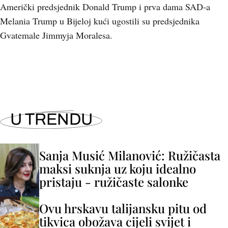
Američki predsjednik Donald Trump i prva dama SAD-a
Melania Trump u Bijeloj kući ugostili su predsjednika
Gvatemale Jimmyja Moralesa.
U TRENDU
Sanja Musić Milanović: Ružičasta
maksi suknja uz koju idealno
pristaju - ružičaste salonke
Ovu hrskavu talijansku pitu od
tikvica obožava cijeli svijet i