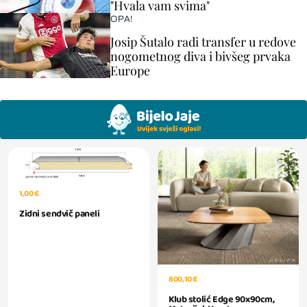
"Hvala vam svima"
OPA!
Josip Šutalo radi transfer u redove
nogometnog diva i bivšeg prvaka
Europe
1,00 €
Zidni sendvič paneli
800,10 €
Klub stolić Edge 90x90cm,