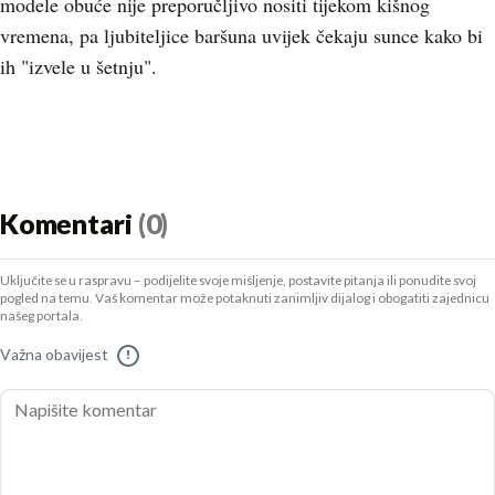
modele obuće nije preporučljivo nositi tijekom kišnog
vremena, pa ljubiteljice baršuna uvijek čekaju sunce kako bi
ih "izvele u šetnju".
Komentari
(0)
Uključite se u raspravu – podijelite svoje mišljenje, postavite pitanja ili ponudite svoj
pogled na temu. Vaš komentar može potaknuti zanimljiv dijalog i obogatiti zajednicu
našeg portala.
Važna obavijest
!