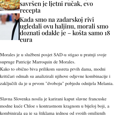
savršen je ljetni ručak, evo
recepta
Kada smo na zadarskoj rivi
ugledali ovu haljinu, morali smo
doznati odakle je – košta samo 18
eura
Morales je u službeni posjet SAD-u stigao u pratnji svoje
supruge Patricije Marroquin de Morales.
Kako to obično biva prilikom susreta prvih dama, modni
kritičari odmah su analizirali njihove odjevne kombinacije i
zaključili da je u prvom "dvoboju" pobjedu odnijela Melania.
Slavna Slovenka nosila je karirani kaput slavne francuske
modne kuće Chloe s kontrastnom kragnom u bijeloj boji, a
kombinirala ga je sa štiklama jednog od svojih omiljenih