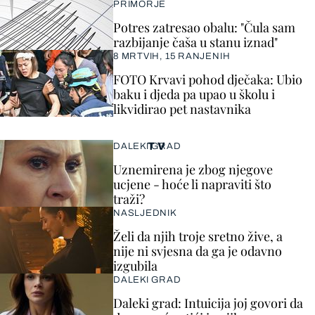
PRIMORJE
Potres zatresao obalu: "Čula sam
razbijanje čaša u stanu iznad"
8 MRTVIH, 15 RANJENIH
FOTO Krvavi pohod dječaka: Ubio
baku i djeda pa upao u školu i
likvidirao pet nastavnika
TV
DALEKI GRAD
Uznemirena je zbog njegove
ucjene - hoće li napraviti što
traži?
NASLJEDNIK
Želi da njih troje sretno žive, a
nije ni svjesna da ga je odavno
izgubila
DALEKI GRAD
Daleki grad: Intuicija joj govori da