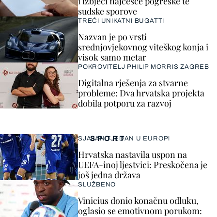
i izbjeći najčešće pogreške te
sudske sporove
TREĆI UNIKATNI BUGATTI
Nazvan je po vrsti
srednjovjekovnog viteškog konja i
visok samo metar
POKROVITELJ PHILIP MORRIS ZAGREB
Digitalna rješenja za stvarne
probleme: Dva hrvatska projekta
dobila potporu za razvoj
SPORT
SJAJAN TJEDAN U EUROPI
Hrvatska nastavila uspon na
UEFA-inoj ljestvici: Preskočena je
još jedna država
SLUŽBENO
Vinicius donio konačnu odluku,
oglasio se emotivnom porukom: