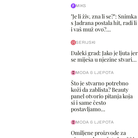
MIKS
"Je li živ, zna li se?": Snimka
s Jadrana postala hit, radi li
i vaš muž ovo?...
SERIJSKI
Daleki grad: Jako je ljuta jer
se miješa u njezine stvari...
MODA & LJEPOTA
Što je stvarno potrebno
koži da zablista? Beauty
panel otvorio pitanja koja
si i same često
postavljamo...
MODA & LJEPOTA
Omiljene proizvode za