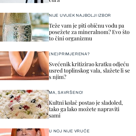
NIJE UVIJEK NAJBOLJI IZBOR
Teže vam je piti običnu vodu pa
posežete za mineralnom? Evo što
to čini organizmu
(NE)PRIMJERENA?
Svećenik kritizirao kratku odjeću
usred toplinskog vala, slažete li se
s njim?
MA, SAVRŠENO!
Kultni kolač postao je sladoled,
tako ga lako možete napraviti
sami
U NOJ NIJE VRUĆE