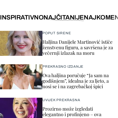
INSPIRATIVNO
NAJČITANIJE
NAJKOMEN
POPUT SIRENE
Haljina Danijele Martinović ističe
ženstvenu figuru, a savršena je za
večernji izlazak na moru
PREKRASNO IZDANJE
Ova haljina poručuje “Ja sam na
godišnjem”, idealna je za ljeto, a
nosi se i na zagrebačkoj špici
UVIJEK PREKRASNA
Prozirno može izgledati
elegantno i profinjeno – ova