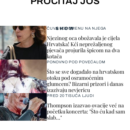
PROČITAJ JOŠ
SHOW
ČUVA USPOMENU NA NJEGA
Njezinog oca obožavala je cijela
Hrvatska! Kći neprežaljenog
pjevača projurila špicom na dva
kotača
PONOVNO POD POVEĆALOM
Što se sve događalo na hrvatskom
otoku pod osramoćenim
glumcem? Bizarni prizori i danas
izazivaju nevjericu
PRED 20 TISUĆA LJUDI
Thompson izazvao ovacije već na
početku koncerta: "Što ću kad sam
slab..."