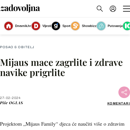
Dnevnik.hr
Vijesti
Sport
Showbizz
Putovanja
PR
(Foto: PR)
POSAO & OBITELJ
Mijaus mace zagrlite i zdrave
Facebook
navike prigrlite
X
27-02-2024
WhatsApp
Piše
OGLAS
KOMENTARI
Viber
Projektom „Mijaus Family“ djeca će naučiti više o zdravim