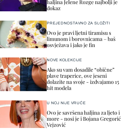
haljina Jelene Rozge najbolji je
dokaz
PREJEDNOSTAVNO ZA SLOŽITI
Ovo je pravi ljetni tiramisu s
limunom i borovnicama – baš
osvježava i jako je fin
NOVE KOLEKCIJE
Ako su vam dosadile “obične”
plave traperice, ove jeseni
dolazite na svoje - izdvajamo 15
hit modela
U NOJ NIJE VRUĆE
Ovo je savršena haljina za ljeto i
more - nosi je i Bojana Gregorić
Vejzović