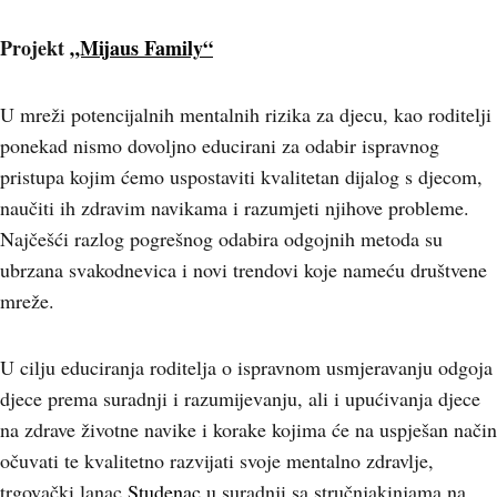
Projekt
„Mijaus Family“
U mreži potencijalnih mentalnih rizika za djecu, kao roditelji
ponekad nismo dovoljno educirani za odabir ispravnog
pristupa kojim ćemo uspostaviti kvalitetan dijalog s djecom,
naučiti ih zdravim navikama i razumjeti njihove probleme.
Najčešći razlog pogrešnog odabira odgojnih metoda su
ubrzana svakodnevica i novi trendovi koje nameću društvene
mreže.
U cilju educiranja roditelja o ispravnom usmjeravanju odgoja
djece prema suradnji i razumijevanju, ali i upućivanja djece
na zdrave životne navike i korake kojima će na uspješan način
očuvati te kvalitetno razvijati svoje mentalno zdravlje,
trgovački lanac
Studenac
u suradnji sa stručnjakinjama na