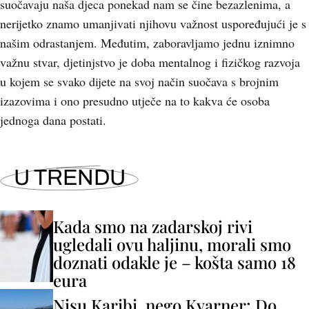
suočavaju naša djeca ponekad nam se čine bezazlenima, a
nerijetko znamo umanjivati njihovu važnost uspoređujući je s
našim odrastanjem. Međutim, zaboravljamo jednu iznimno
važnu stvar, djetinjstvo je doba mentalnog i fizičkog razvoja
u kojem se svako dijete na svoj način suočava s brojnim
izazovima i ono presudno utječe na to kakva će osoba
jednoga dana postati.
U TRENDU
Kada smo na zadarskoj rivi
ugledali ovu haljinu, morali smo
doznati odakle je – košta samo 18
eura
Nisu Karibi, nego Kvarner: Do