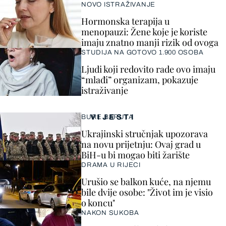
NOVO ISTRAŽIVANJE
Hormonska terapija u
menopauzi: Žene koje je koriste
imaju znatno manji rizik od ovoga
STUDIJA NA GOTOVO 1.900 OSOBA
Ljudi koji redovito rade ovo imaju
“mlađi” organizam, pokazuje
istraživanje
VIJESTI
BURE BARUTA
Ukrajinski stručnjak upozorava
na novu prijetnju: Ovaj grad u
BiH-u bi mogao biti žarište
DRAMA U RIJECI
Urušio se balkon kuće, na njemu
bile dvije osobe: "Život im je visio
o koncu"
NAKON SUKOBA