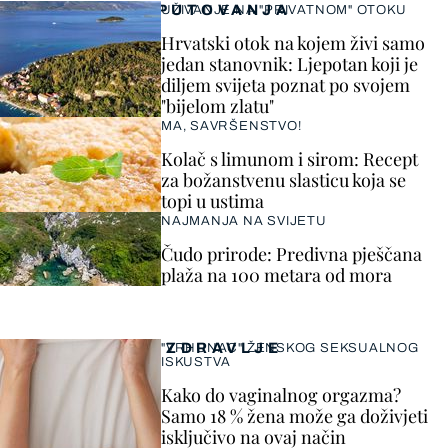
PUTOVANJA
UŽIVANJE NA "PRIVATNOM" OTOKU
Hrvatski otok na kojem živi samo
jedan stanovnik: Ljepotan koji je
diljem svijeta poznat po svojem
"bijelom zlatu"
MA, SAVRŠENSTVO!
Kolač s limunom i sirom: Recept
za božanstvenu slasticu koja se
topi u ustima
NAJMANJA NA SVIJETU
Čudo prirode: Predivna pješčana
plaža na 100 metara od mora
ZDRAVLJE
"VRHUNAC" ŽENSKOG SEKSUALNOG
ISKUSTVA
Kako do vaginalnog orgazma?
Samo 18 % žena može ga doživjeti
isključivo na ovaj način