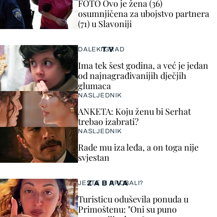
FOTO Ovo je žena (36)
osumnjičena za ubojstvo partnera
(71) u Slavoniji
TV
DALEKI GRAD
Ima tek šest godina, a već je jedan
od najnagrađivanijih dječjih
glumaca
NASLJEDNIK
ANKETA: Koju ženu bi Serhat
trebao izabrati?
NASLJEDNIK
Rade mu iza leđa, a on toga nije
svjestan
ZABAVA
JESTE LI PROBALI?
Turisticu oduševila ponuda u
Primoštenu: "Oni su puno