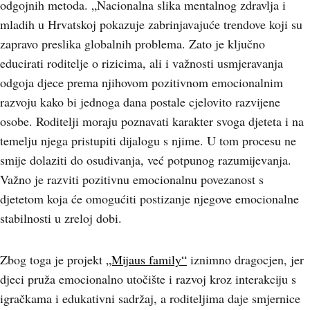
odgojnih metoda. „Nacionalna slika mentalnog zdravlja i
mladih u Hrvatskoj pokazuje zabrinjavajuće trendove koji su
zapravo preslika globalnih problema. Zato je ključno
educirati roditelje o rizicima, ali i važnosti usmjeravanja
odgoja djece prema njihovom pozitivnom emocionalnim
razvoju kako bi jednoga dana postale cjelovito razvijene
osobe. Roditelji moraju poznavati karakter svoga djeteta i na
temelju njega pristupiti dijalogu s njime. U tom procesu ne
smije dolaziti do osuđivanja, već potpunog razumijevanja.
Važno je razviti pozitivnu emocionalnu povezanost s
djetetom koja će omogućiti postizanje njegove emocionalne
stabilnosti u zreloj dobi.
Zbog toga je projekt
„Mijaus family“
iznimno dragocjen, jer
djeci pruža emocionalno utočište i razvoj kroz interakciju s
igračkama i edukativni sadržaj, a roditeljima daje smjernice