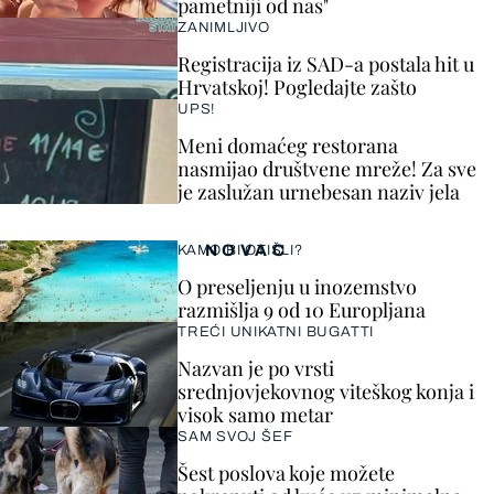
pametniji od nas"
ZANIMLJIVO
Registracija iz SAD-a postala hit u
Hrvatskoj! Pogledajte zašto
UPS!
Meni domaćeg restorana
nasmijao društvene mreže! Za sve
je zaslužan urnebesan naziv jela
NOVAC
KAMO BI OTIŠLI?
O preseljenju u inozemstvo
razmišlja 9 od 10 Europljana
TREĆI UNIKATNI BUGATTI
Nazvan je po vrsti
srednjovjekovnog viteškog konja i
visok samo metar
SAM SVOJ ŠEF
Šest poslova koje možete