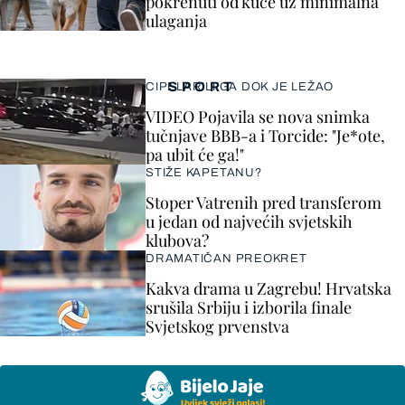
pokrenuti od kuće uz minimalna
ulaganja
SPORT
CIPELARILI GA DOK JE LEŽAO
VIDEO Pojavila se nova snimka
tučnjave BBB-a i Torcide: "Je*ote,
pa ubit će ga!"
STIŽE KAPETANU?
Stoper Vatrenih pred transferom
u jedan od najvećih svjetskih
klubova?
DRAMATIČAN PREOKRET
Kakva drama u Zagrebu! Hrvatska
srušila Srbiju i izborila finale
Svjetskog prvenstva