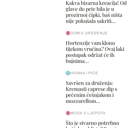
Kakva bizarna kreacija! Od
glave do pete bila je u
prozirnoj čipki, baš ništa
nije pokušala sakriti...
DOM & UREĐENJE
Hortenzije vam klonu
tijekom vrućina? Ovaj laki
postupak održat će ih
bujnima...
HRANA I PIĆE
Savršen za druženja:
Kremasti caprese dip s
pečenim češnjakom i
mozzarellom...
MODA & LJEPOTA
Što je stvarno potrebno