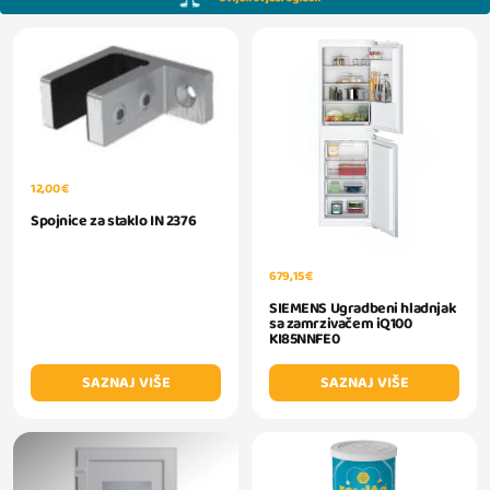
12,00 €
Spojnice za staklo IN 2376
679,15 €
SIEMENS Ugradbeni hladnjak
sa zamrzivačem iQ100
KI85NNFE0
SAZNAJ VIŠE
SAZNAJ VIŠE