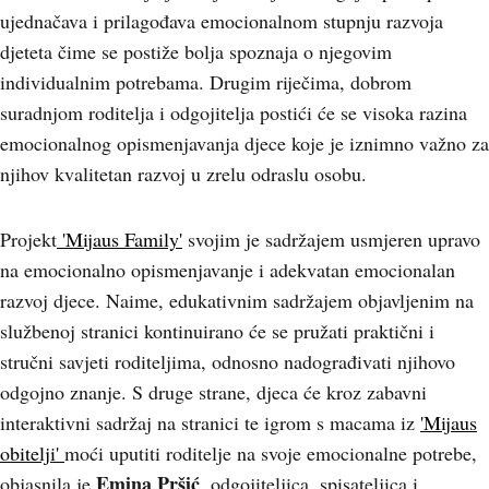
ujednačava i prilagođava emocionalnom stupnju razvoja
djeteta čime se postiže bolja spoznaja o njegovim
individualnim potrebama. Drugim riječima, dobrom
suradnjom roditelja i odgojitelja postići će se visoka razina
emocionalnog opismenjavanja djece koje je iznimno važno za
njihov kvalitetan razvoj u zrelu odraslu osobu.
Projekt
'Mijaus Family'
svojim je sadržajem usmjeren upravo
na emocionalno opismenjavanje i adekvatan emocionalan
razvoj djece. Naime, edukativnim sadržajem objavljenim na
službenoj stranici kontinuirano će se pružati praktični i
stručni savjeti roditeljima, odnosno nadograđivati njihovo
odgojno znanje. S druge strane, djeca će kroz zabavni
interaktivni sadržaj na stranici te igrom s macama iz
'Mijaus
obitelji'
moći uputiti roditelje na svoje emocionalne potrebe,
Emina Pršić
objasnila je
, odgojiteljica, spisateljica i