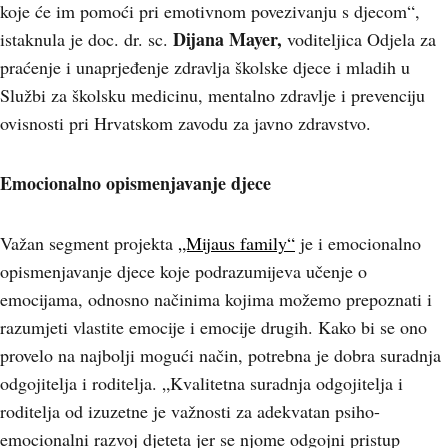
koje će im pomoći pri emotivnom povezivanju s djecom“,
Dijana Mayer,
istaknula je doc. dr. sc.
voditeljica Odjela za
praćenje i unaprjeđenje zdravlja školske djece i mladih u
Službi za školsku medicinu, mentalno zdravlje i prevenciju
ovisnosti pri Hrvatskom zavodu za javno zdravstvo.
Emocionalno opismenjavanje djece
Važan segment projekta
„Mijaus family“
je i emocionalno
opismenjavanje djece koje podrazumijeva učenje o
emocijama, odnosno načinima kojima možemo prepoznati i
razumjeti vlastite emocije i emocije drugih. Kako bi se ono
provelo na najbolji mogući način, potrebna je dobra suradnja
odgojitelja i roditelja. „Kvalitetna suradnja odgojitelja i
roditelja od izuzetne je važnosti za adekvatan psiho-
emocionalni razvoj djeteta jer se njome odgojni pristup