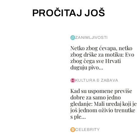
PROČITAJ JOŠ
ZANIMLJIVOSTI
Netko zbog ćevapa, netko
zbog drške za motiku: Evo
zbog čega sve Hrvati
duguju pivo...
KULTURA & ZABAVA
Kad su uspomene previše
dobre za samo jedno
gledanje: Mali uređaj koji je
još jednom oživio trenutke
s ple...
CELEBRITY