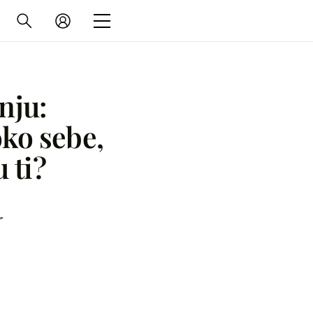
nju:
oko sebe,
u ti?
r