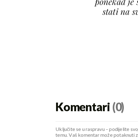
ponekad je 
stati na s
Komentari
(0)
Uključite se u raspravu – podijelite svo
temu. Vaš komentar može potaknuti zani