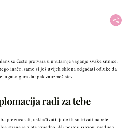
balans se često pretvara u unutarnje vaganje svake sitnice.
 nego inače, samo si još uvijek sklona odgađati odluke da
te lagano gura da ipak zauzmeš stav.
plomacija radi za tebe
a pregovarati, usklađivati ljude ili smirivati napete
bje strane je zlata vrijedna. Ali postoji izazov: predugo