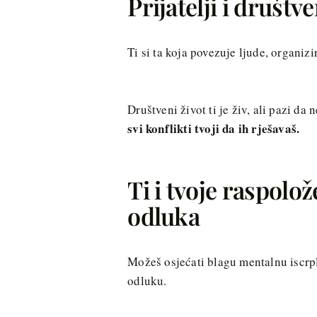
Prijatelji i društve
Ti si ta koja povezuje ljude, organizir
Društveni život ti je živ, ali pazi 
svi konflikti tvoji da ih rješavaš.
Ti i tvoje raspolo
odluka
Možeš osjećati blagu mentalnu iscrpl
odluku.