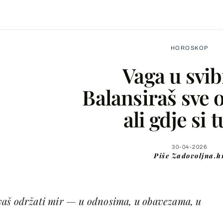
HOROSKOP
Vaga u svib
Balansiraš sve 
ali gdje si t
Facebook
X
30-04-2026
Piše
Zadovoljna.h
WhatsApp
vaš održati mir — u odnosima, u obavezama, u
Viber