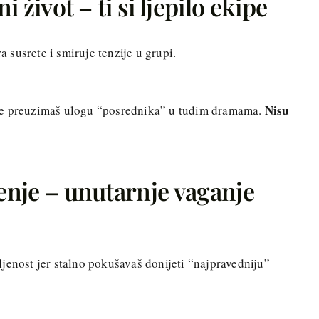
ni život – ti si ljepilo ekipe
a susrete i smiruje tenzije u grupi.
Nisu
da ne preuzimaš ulogu “posrednika” u tuđim dramama.
ženje – unutarnje vaganje
jenost jer stalno pokušavaš donijeti “najpravedniju”