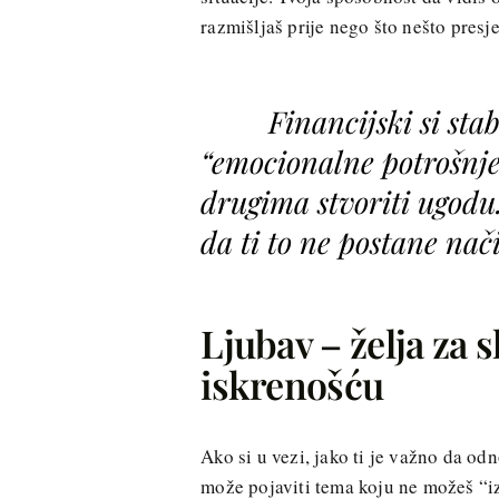
razmišljaš prije nego što nešto presj
Financijski si sta
“emocionalne potrošnje”
drugima stvoriti ugodu.
da ti to ne postane nači
Ljubav – želja za 
iskrenošću
Ako si u vezi, jako ti je važno da od
može pojaviti tema koju ne možeš “iz