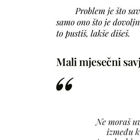
Problem je što sav
samo ono što je dovolj
to pustiš, lakše dišeš.
Mali mjesečni sav
Ne moraš uv
između k