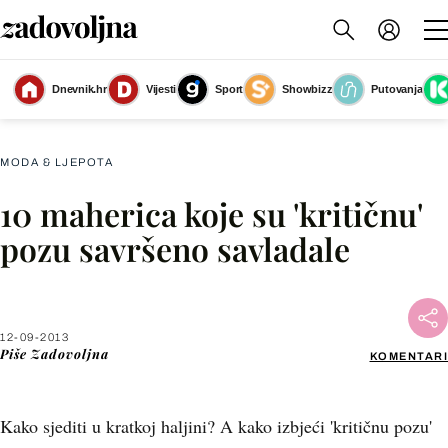
Dnevnik.hr
Vijesti
Sport
Showbizz
Putovanja
Slika nije dostupna
MODA & LJEPOTA
10 maherica koje su 'kritičnu'
Facebook
pozu savršeno savladale
X
12-09-2013
WhatsApp
Piše
Zadovoljna
KOMENTARI
Viber
Kako sjediti u kratkoj haljini? A kako izbjeći 'kritičnu pozu'