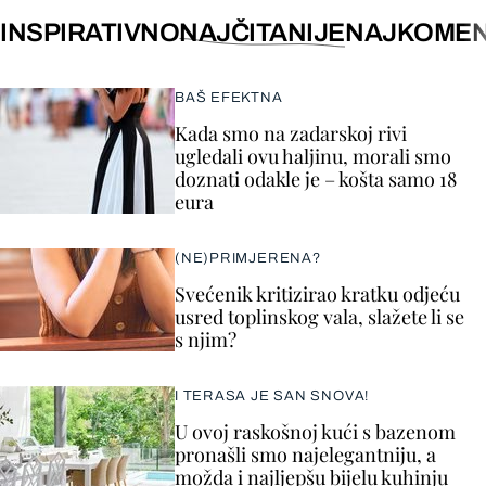
INSPIRATIVNO
NAJČITANIJE
NAJKOMEN
BAŠ EFEKTNA
Kada smo na zadarskoj rivi
ugledali ovu haljinu, morali smo
doznati odakle je – košta samo 18
eura
(NE)PRIMJERENA?
Svećenik kritizirao kratku odjeću
usred toplinskog vala, slažete li se
s njim?
I TERASA JE SAN SNOVA!
U ovoj raskošnoj kući s bazenom
pronašli smo najelegantniju, a
možda i najljepšu bijelu kuhinju