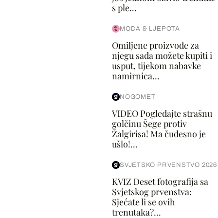
s ple...
MODA & LJEPOTA
Omiljene proizvode za
njegu sada možete kupiti i
usput, tijekom nabavke
namirnica...
NOGOMET
VIDEO Pogledajte strašnu
golčinu Šege protiv
Žalgirisa! Ma čudesno je
ušlo!...
SVJETSKO PRVENSTVO 2026
KVIZ Deset fotografija sa
Svjetskog prvenstva:
Sjećate li se ovih
trenutaka?...