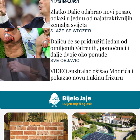
SPORT
NOVI IZAZOV
Zlatko Dalić odabrao novi posao,
odlazi u jednu od najatraktivnijih
zemalja svijeta
SLAŽE SE STOŽER
Daliću će se pridružiti jedan od
omiljenih Vatrenih, pomoćnici i
dalje dvoje oko ponude
SVE OBJAVIO
VIDEO Australac ošišao Modrića i
pokazao novu Lukinu frizuru