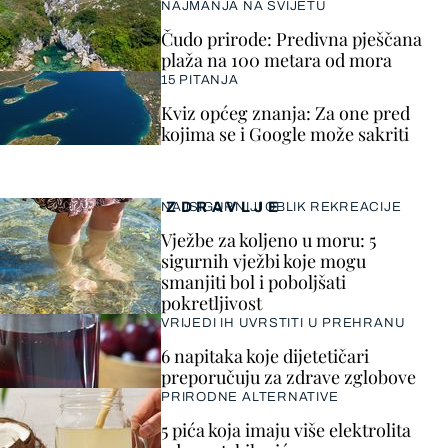
NAJMANJA NA SVIJETU
Čudo prirode: Predivna pješčana
plaža na 100 metara od mora
15 PITANJA
Kviz općeg znanja: Za one pred
kojima se i Google može sakriti
ZDRAVLJE
NAJSIGURNIJI OBLIK REKREACIJE
Vježbe za koljeno u moru: 5
sigurnih vježbi koje mogu
smanjiti bol i poboljšati
pokretljivost
VRIJEDI IH UVRSTITI U PREHRANU
6 napitaka koje dijetetičari
preporučuju za zdrave zglobove
PRIRODNE ALTERNATIVE
5 pića koja imaju više elektrolita