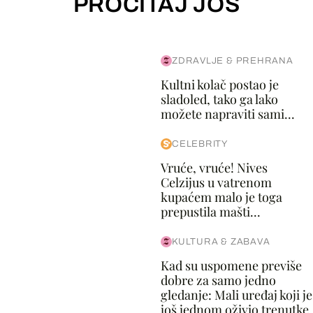
PROČITAJ JOŠ
ZDRAVLJE & PREHRANA
Kultni kolač postao je
sladoled, tako ga lako
možete napraviti sami...
CELEBRITY
Vruće, vruće! Nives
Celzijus u vatrenom
kupaćem malo je toga
prepustila mašti...
KULTURA & ZABAVA
Kad su uspomene previše
dobre za samo jedno
gledanje: Mali uređaj koji je
još jednom oživio trenutke