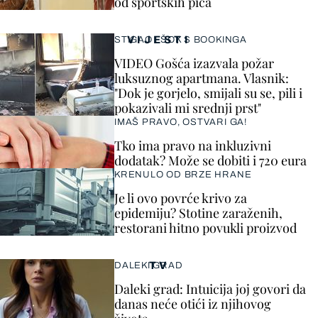
od sportskih pića
VIJESTI
STIGAO I ŠOK S BOOKINGA
VIDEO Gošća izazvala požar
luksuznog apartmana. Vlasnik:
"Dok je gorjelo, smijali su se, pili i
pokazivali mi srednji prst"
IMAŠ PRAVO, OSTVARI GA!
Tko ima pravo na inkluzivni
dodatak? Može se dobiti i 720 eura
KRENULO OD BRZE HRANE
Je li ovo povrće krivo za
epidemiju? Stotine zaraženih,
restorani hitno povukli proizvod
TV
DALEKI GRAD
Daleki grad: Intuicija joj govori da
danas neće otići iz njihovog