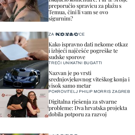
preporučio spravicu za plažu s
Temua, čini li vam se ovo
sigurnim?
NOVAC
ZA POSLODAVCE
Kako ispravno dati nekome otkaz
i izbjeći najčešće pogreške te
sudske sporove
TREĆI UNIKATNI BUGATTI
Nazvan je po vrsti
srednjovjekovnog viteškog konja i
visok samo metar
POKROVITELJ PHILIP MORRIS ZAGREB
Digitalna rješenja za stvarne
probleme: Dva hrvatska projekta
dobila potporu za razvoj