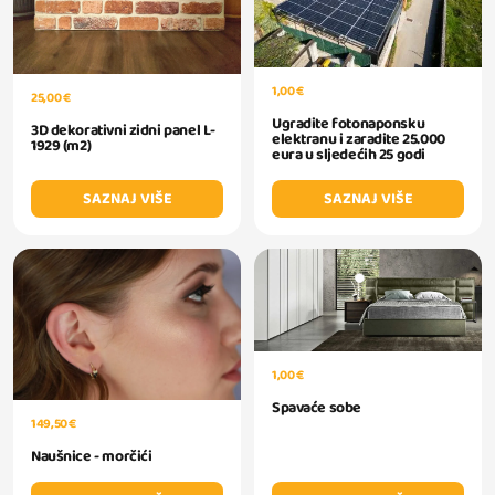
1,00 €
25,00 €
Ugradite fotonaponsku
3D dekorativni zidni panel L-
elektranu i zaradite 25.000
1929 (m2)
eura u sljedećih 25 godi
SAZNAJ VIŠE
SAZNAJ VIŠE
1,00 €
Spavaće sobe
149,50 €
Naušnice - morčići