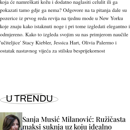
koja će namreškati kožu i dodatno naglasiti celulit ili ga
pokazati tamo gdje ga nema? Odgovore na ta pitanja dale su
pozerice iz prvog reda revija na tjednu mode u New Yorku
koje znaju kako istaknuti noge i pri tome izgledati elegantno i
odmjereno. Kako to izgleda svojim su nas primjerom naučile
'učiteljice' Stacy Kiebler, Jessica Hart, Olivia Palermo i
ostatak nastavnog vijeća za stilsku besprijekornost
U TRENDU
Sanja Musić Milanović: Ružičasta
maksi suknja uz koju idealno