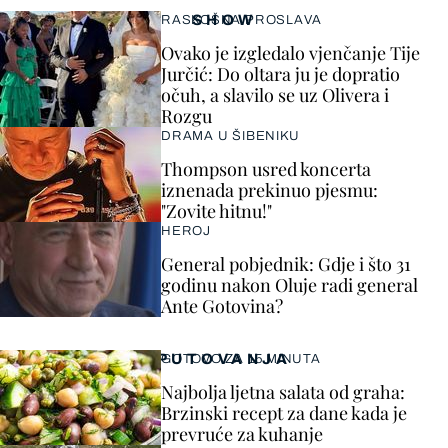
SHOW
RASKOŠNA PROSLAVA
Ovako je izgledalo vjenčanje Tije
Jurčić: Do oltara ju je dopratio
očuh, a slavilo se uz Olivera i
Rozgu
DRAMA U ŠIBENIKU
Thompson usred koncerta
iznenada prekinuo pjesmu:
"Zovite hitnu!"
HEROJ
General pobjednik: Gdje i što 31
godinu nakon Oluje radi general
Ante Gotovina?
PUTOVANJA
GOTOVO ZA 15 MINUTA
Najbolja ljetna salata od graha:
Brzinski recept za dane kada je
prevruće za kuhanje