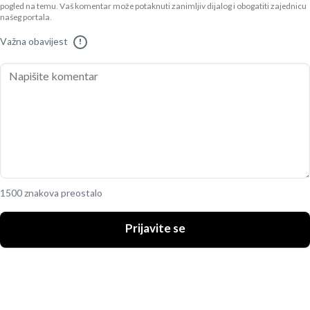
pogled na temu. Vaš komentar može potaknuti zanimljiv dijalog i obogatiti zajednicu
našeg portala.
Važna obavijest
!
1500 znakova preostalo
Prijavite se