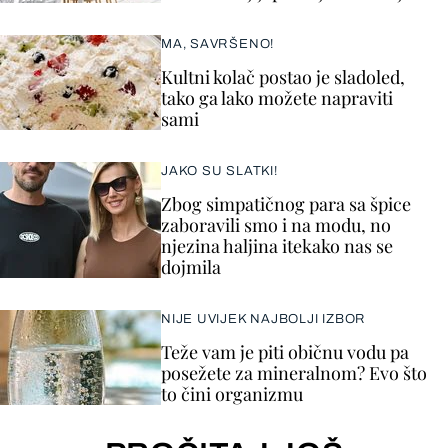
MA, SAVRŠENO!
Kultni kolač postao je sladoled,
tako ga lako možete napraviti
sami
JAKO SU SLATKI!
Zbog simpatičnog para sa špice
zaboravili smo i na modu, no
njezina haljina itekako nas se
dojmila
NIJE UVIJEK NAJBOLJI IZBOR
Teže vam je piti običnu vodu pa
posežete za mineralnom? Evo što
to čini organizmu