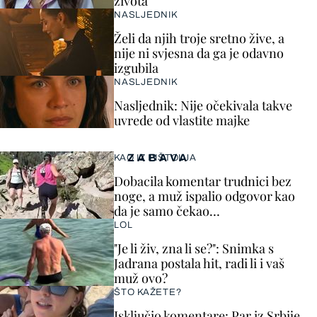
života
NASLJEDNIK
Želi da njih troje sretno žive, a
nije ni svjesna da ga je odavno
izgubila
NASLJEDNIK
Nasljednik: Nije očekivala takve
uvrede od vlastite majke
ZABAVA
KAO IZ PIŠTOLJA
Dobacila komentar trudnici bez
noge, a muž ispalio odgovor kao
da je samo čekao…
LOL
"Je li živ, zna li se?": Snimka s
Jadrana postala hit, radi li i vaš
muž ovo?
ŠTO KAŽETE?
Isključio komentare: Par iz Srbije