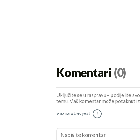
Komentari
(0)
Uključite se u raspravu – podijelite svo
temu. Vaš komentar može potaknuti zani
Važna obavijest
!