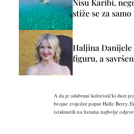
Nisu Karibi, neg
stiže se za sam
Haljina Danijele
figuru, a savršen
A da je odabrani koloristički duet je
brojne zvijedze poput Halle Berry, 
istaknutih na listama najbolje odjeve