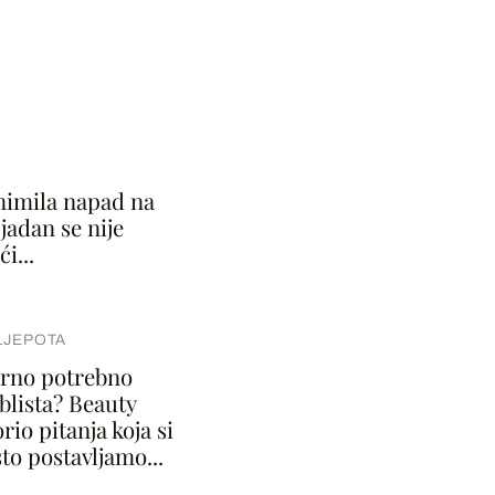
imila napad na
 jadan se nije
i...
LJEPOTA
varno potrebno
blista? Beauty
rio pitanja koja si
to postavljamo...