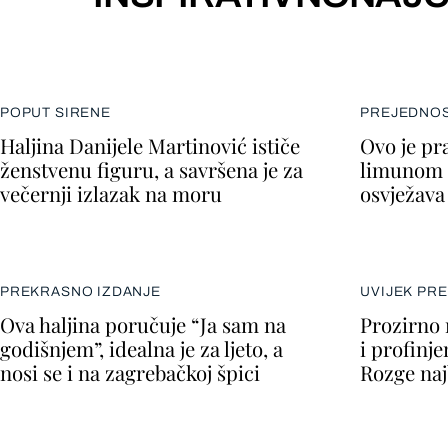
POPUT SIRENE
PREJEDNOS
Haljina Danijele Martinović ističe
Ovo je pra
ženstvenu figuru, a savršena je za
limunom 
večernji izlazak na moru
osvježava 
PREKRASNO IZDANJE
UVIJEK PR
Ova haljina poručuje “Ja sam na
Prozirno 
godišnjem”, idealna je za ljeto, a
i profinje
nosi se i na zagrebačkoj špici
Rozge naj