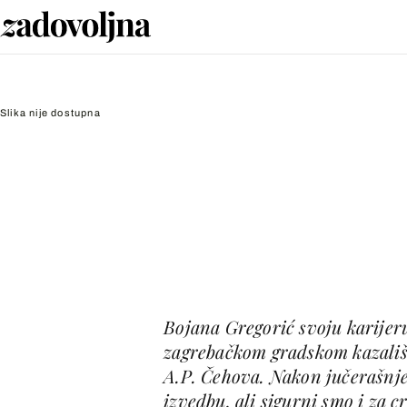
Slika nije dostupna
Bojana Gregorić svoju karijer
zagrebačkom gradskom kazalištu
A.P. Čehova. Nakon jučerašnje 
izvedbu, ali sigurni smo i za