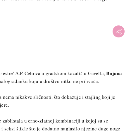
Bojana
sestre' A.P. Čehova u gradskom kazalištu Gavella,
alograđanku koju u društvu nitko ne prihvaća.
nema nikakve sličnosti, što dokazuje i stajling koji je
jere.
 zablistala u crno-zlatnoj kombinaciji u kojoj su se
 seksi štikle što je dodatno naglasilo njezine duge noge.