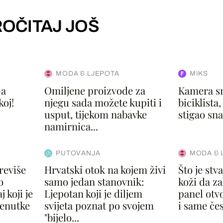
OČITAJ JOŠ
MODA & LJEPOTA
MIKS
-a
Omiljene proizvode za
Kamera sn
koj!
njegu sada možete kupiti i
biciklista,
usput, tijekom nabavke
stigao snać
namirnica...
PUTOVANJA
MODA & 
reviše
Hrvatski otok na kojem živi
Što je st
o
samo jedan stanovnik:
koži da za
 koji je
Ljepotan koji je diljem
panel otvo
renutke
svijeta poznat po svojem
i same čes
"bijelo...