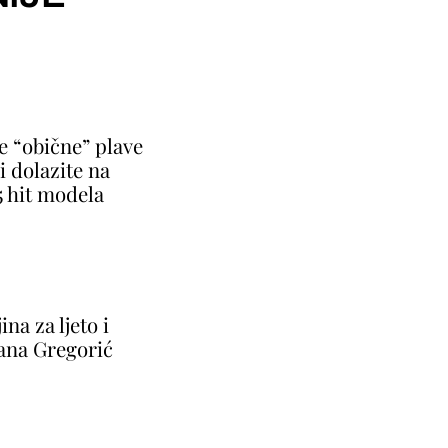
e “obične” plave
i dolazite na
5 hit modela
ina za ljeto i
jana Gregorić