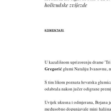
holivudske zvijezde
KOMENTARI
U kazališnom uprizorenju drame 'Tri 
Gregorić
glumi Nataliju Ivanovnu, m
S tim likom poznata hrvatska glumica 
odabrala nakon jučer odigrane premi
Uvijek ukusna i odmjerana, Bojana je
međusobno dopunjavale mini haljina i