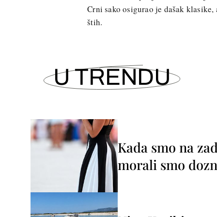
Crni sako osigurao je dašak klasike,
štih.
U TRENDU
Kada smo na zada
morali smo dozna