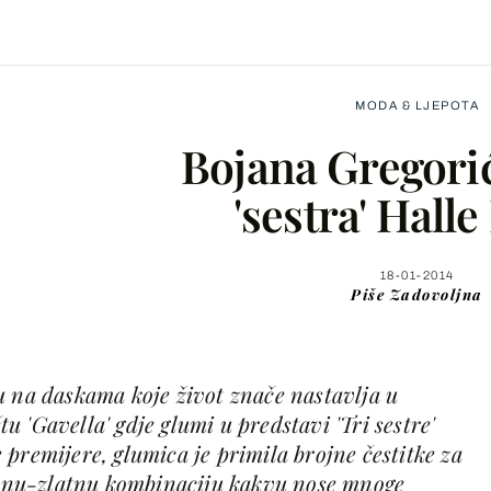
MODA & LJEPOTA
Bojana Gregorić
'sestra' Halle
Facebook
18-01-2014
Piše
Zadovoljna
X
u na daskama koje život znače nastavlja u
WhatsApp
 'Gavella' gdje glumi u predstavi 'Tri sestre'
premijere, glumica je primila brojne čestitke za
Viber
 crnu-zlatnu kombinaciju kakvu nose mnoge