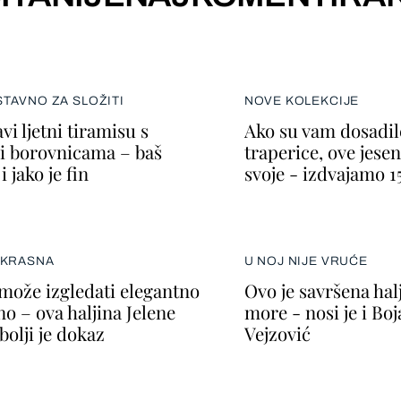
TAVNO ZA SLOŽITI
NOVE KOLEKCIJE
vi ljetni tiramisu s
Ako su vam dosadil
i borovnicama – baš
traperice, ove jesen
i jako je fin
svoje - izdvajamo 1
EKRASNA
U NOJ NIJE VRUĆE
može izgledati elegantno
Ovo je savršena halj
no – ova haljina Jelene
more - nosi je i Bo
bolji je dokaz
Vejzović