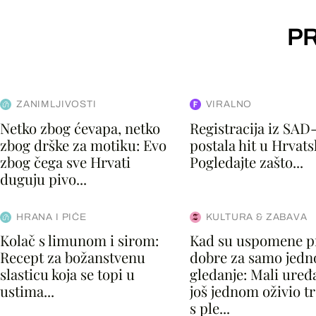
PR
ZANIMLJIVOSTI
VIRALNO
Netko zbog ćevapa, netko
Registracija iz SAD
zbog drške za motiku: Evo
postala hit u Hrvats
zbog čega sve Hrvati
Pogledajte zašto...
duguju pivo...
HRANA I PIĆE
KULTURA & ZABAVA
Kolač s limunom i sirom:
Kad su uspomene p
Recept za božanstvenu
dobre za samo jedn
slasticu koja se topi u
gledanje: Mali uređaj
ustima...
još jednom oživio t
s ple...