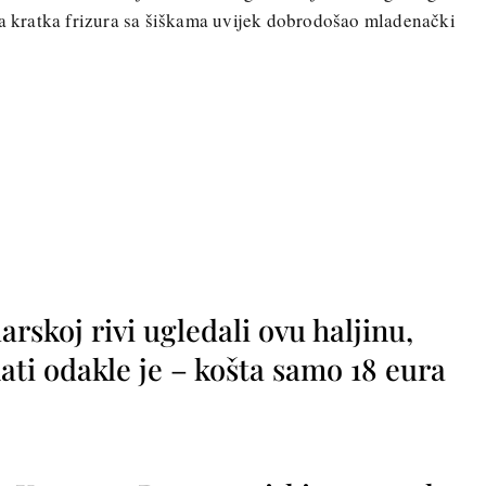
 a kratka frizura sa šiškama uvijek dobrodošao mladenački
rskoj rivi ugledali ovu haljinu,
ti odakle je – košta samo 18 eura