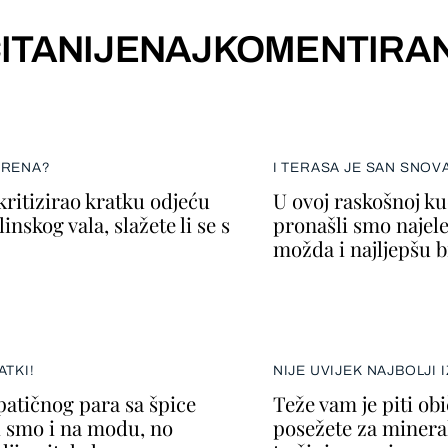
ITANIJE
NAJKOMENTIRAN
ERENA?
I TERASA JE SAN SNOV
kritizirao kratku odjeću
U ovoj raskošnoj k
inskog vala, slažete li se s
pronašli smo najele
možda i najljepšu b
ATKI!
NIJE UVIJEK NAJBOLJI 
atičnog para sa špice
Teže vam je piti ob
i smo i na modu, no
posežete za minera