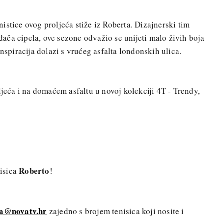
istice ovog proljeća stiže iz Roberta. Dizajnerski tim
ča cipela, ove sezone odvažio se unijeti malo živih boja
Inspiracija dolazi s vrućeg asfalta londonskih ulica.
ljeća i na domaćem asfaltu u novoj kolekciji 4T - Trendy,
Roberto
isica
!
na@novatv.hr
zajedno s brojem tenisica koji nosite i