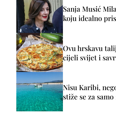
Sanja Musić Mila
koju idealno pris
Ovu hrskavu tali
cijeli svijet i sa
Nisu Karibi, neg
stiže se za sam