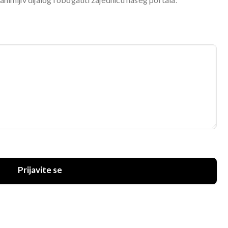
mljiv dijalog i obogatiti zajednicu našeg portala.
Prijavite se