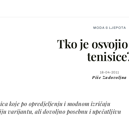
MODA & LJEPOTA
Tko je osvojio
tenisice
Facebook
18-04-2011
Piše
Zadovoljna
X
ica koje po opredjeljenju i modnom izričaju
WhatsApp
iju varijantu, ali dovoljno posebnu i upečatljivu
Viber