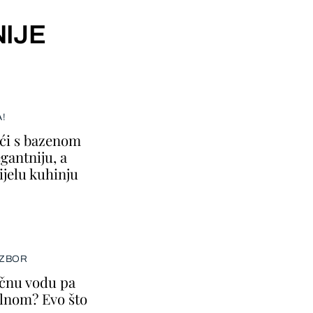
IJE
A!
ući s bazenom
gantniju, a
ijelu kuhinju
IZBOR
ičnu vodu pa
lnom? Evo što