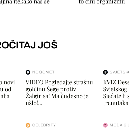
ljina itekako nas se
to čini organizmu
OČITAJ JOŠ
NOGOMET
SVJETSK
o novi
VIDEO Pogledajte strašnu
KVIZ Deset
nu od
golčinu Šege protiv
Svjetskog
alja
Žalgirisa! Ma čudesno je
Sjećate li 
ušlo!...
trenutaka?
CELEBRITY
MODA & 