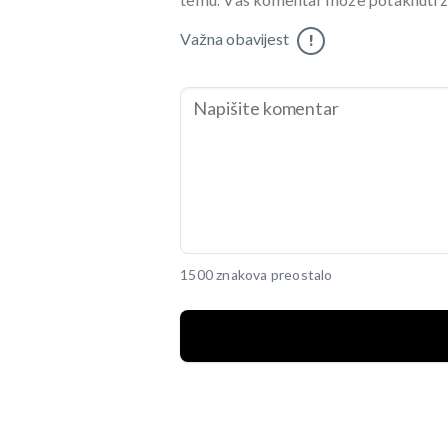
temu. Vaš komentar može potaknuti zani
Važna obavijest
!
1500 znakova preostalo