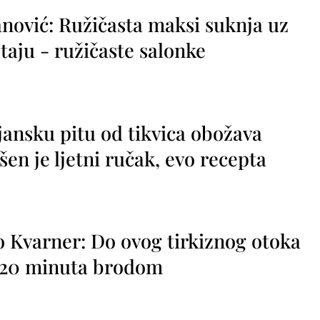
nović: Ružičasta maksi suknja uz
taju - ružičaste salonke
jansku pitu od tikvica obožava
vršen je ljetni ručak, evo recepta
o Kvarner: Do ovog tirkiznog otoka
o 20 minuta brodom