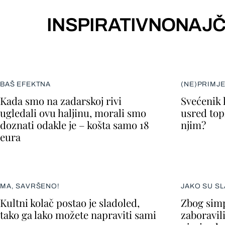
INSPIRATIVNO
NAJČ
BAŠ EFEKTNA
(NE)PRIMJ
Kada smo na zadarskoj rivi
Svećenik 
ugledali ovu haljinu, morali smo
usred topl
doznati odakle je – košta samo 18
njim?
eura
MA, SAVRŠENO!
JAKO SU SL
Kultni kolač postao je sladoled,
Zbog simp
tako ga lako možete napraviti sami
zaboravil