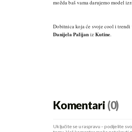
možda baš vama darujemo model izra
Dobitnica koja će svoje cool i trendi
Danijela Palijan
Kutine
iz
.
Komentari
(0)
Uključite se u raspravu – podijelite svo