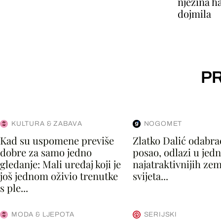
njezina ha
dojmila
PR
KULTURA & ZABAVA
NOGOMET
Kad su uspomene previše
Zlatko Dalić odabra
dobre za samo jedno
posao, odlazi u jed
gledanje: Mali uređaj koji je
najatraktivnijih zem
još jednom oživio trenutke
svijeta...
s ple...
MODA & LJEPOTA
SERIJSKI