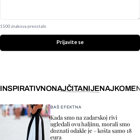
1500 znakova preostalo
Prijavite se
INSPIRATIVNO
NAJČITANIJE
NAJKOMEN
BAŠ EFEKTNA
Kada smo na zadarskoj rivi
ugledali ovu haljinu, morali smo
doznati odakle je – košta samo 18
eura