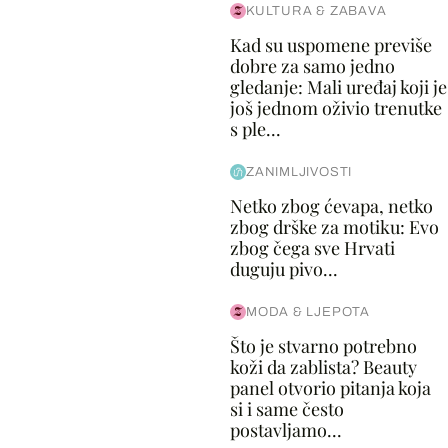
KULTURA & ZABAVA
Kad su uspomene previše
dobre za samo jedno
gledanje: Mali uređaj koji je
još jednom oživio trenutke
s ple...
ZANIMLJIVOSTI
Netko zbog ćevapa, netko
zbog drške za motiku: Evo
zbog čega sve Hrvati
duguju pivo...
MODA & LJEPOTA
Što je stvarno potrebno
koži da zablista? Beauty
panel otvorio pitanja koja
si i same često
postavljamo...