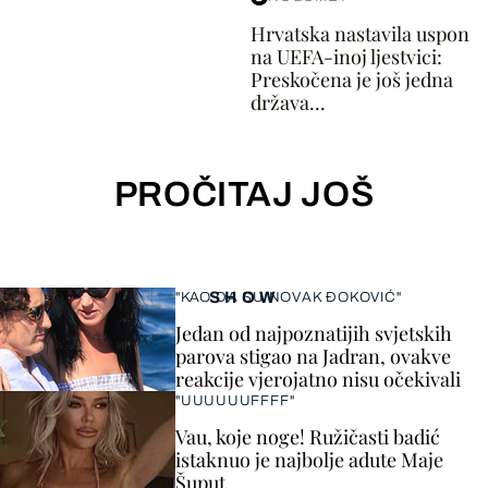
Hrvatska nastavila uspon
na UEFA-inoj ljestvici:
Preskočena je još jedna
država...
PROČITAJ JOŠ
SHOW
"KAO DA SU NOVAK ĐOKOVIĆ"
Jedan od najpoznatijih svjetskih
parova stigao na Jadran, ovakve
reakcije vjerojatno nisu očekivali
"UUUUUUFFFF"
Vau, koje noge! Ružičasti badić
istaknuo je najbolje adute Maje
Šuput