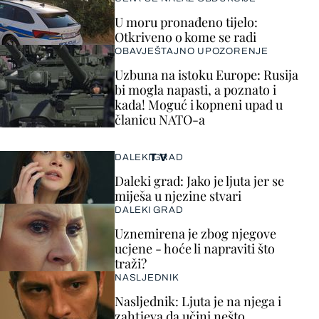
U moru pronađeno tijelo:
Otkriveno o kome se radi
OBAVJEŠTAJNO UPOZORENJE
Uzbuna na istoku Europe: Rusija
bi mogla napasti, a poznato i
kada! Moguć i kopneni upad u
članicu NATO-a
TV
DALEKI GRAD
Daleki grad: Jako je ljuta jer se
miješa u njezine stvari
DALEKI GRAD
Uznemirena je zbog njegove
ucjene - hoće li napraviti što
traži?
NASLJEDNIK
Nasljednik: Ljuta je na njega i
zahtjeva da učini nešto