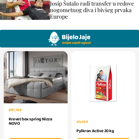
Josip Šutalo radi transfer u redove
nogometnog diva i bivšeg prvaka
Europe
887,78 €
Krevet box spring Nizza
40,00 €
NOVO
Pylkron Active 20 kg