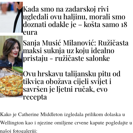
Kada smo na zadarskoj rivi
ugledali ovu haljinu, morali smo
doznati odakle je – košta samo 18
eura
Sanja Musić Milanović: Ružičasta
maksi suknja uz koju idealno
pristaju - ružičaste salonke
Ovu hrskavu talijansku pitu od
tikvica obožava cijeli svijet i
savršen je ljetni ručak, evo
recepta
Kako je Catherine Middleton izgledala prilikom dolaska u
Wellington kao i njezine omiljene crvene kapute pogledajte u
našoj fotogaleriji: