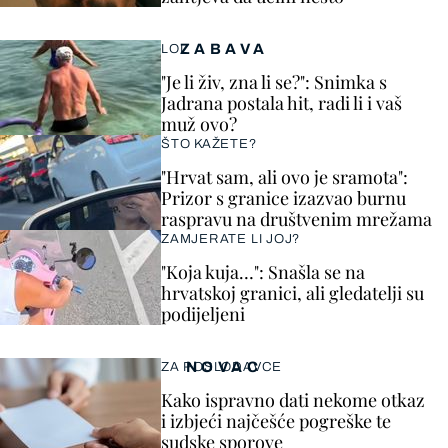
ZABAVA
LOL
"Je li živ, zna li se?": Snimka s
Jadrana postala hit, radi li i vaš
muž ovo?
ŠTO KAŽETE?
"Hrvat sam, ali ovo je sramota":
Prizor s granice izazvao burnu
raspravu na društvenim mrežama
ZAMJERATE LI JOJ?
"Koja kuja…": Snašla se na
hrvatskoj granici, ali gledatelji su
podijeljeni
NOVAC
ZA POSLODAVCE
Kako ispravno dati nekome otkaz
i izbjeći najčešće pogreške te
sudske sporove