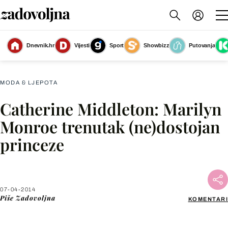
Dnevnik.hr
Vijesti
Sport
Showbizz
Putovanja
Slika nije dostupna
MODA & LJEPOTA
Catherine Middleton: Marilyn
Facebook
Monroe trenutak (ne)dostojan
princeze
X
WhatsApp
07-04-2014
Piše
Zadovoljna
KOMENTARI
Viber