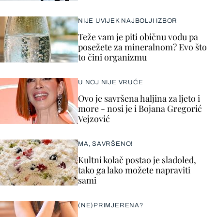
NIJE UVIJEK NAJBOLJI IZBOR
Teže vam je piti običnu vodu pa
posežete za mineralnom? Evo što
to čini organizmu
U NOJ NIJE VRUĆE
Ovo je savršena haljina za ljeto i
more - nosi je i Bojana Gregorić
Vejzović
MA, SAVRŠENO!
Kultni kolač postao je sladoled,
tako ga lako možete napraviti
sami
(NE)PRIMJERENA?