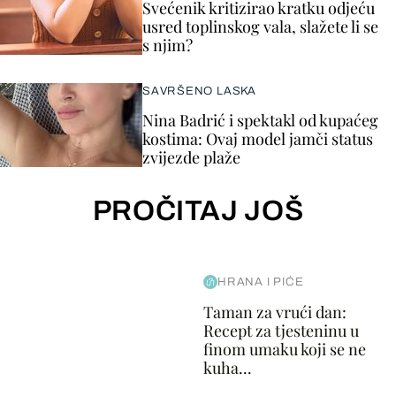
Svećenik kritizirao kratku odjeću
usred toplinskog vala, slažete li se
s njim?
SAVRŠENO LASKA
Nina Badrić i spektakl od kupaćeg
kostima: Ovaj model jamči status
zvijezde plaže
PROČITAJ JOŠ
HRANA I PIĆE
Taman za vrući dan:
Recept za tjesteninu u
finom umaku koji se ne
kuha...