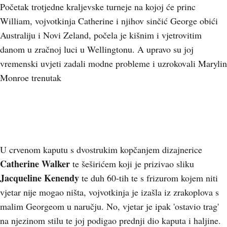
Početak trotjedne kraljevske turneje na kojoj će princ
William, vojvotkinja Catherine i njihov sinčić George obići
Australiju i Novi Zeland, počela je kišnim i vjetrovitim
danom u zračnoj luci u Wellingtonu. A upravo su joj
vremenski uvjeti zadali modne probleme i uzrokovali Marylin
Monroe trenutak
U crvenom kaputu s dvostrukim kopčanjem dizajnerice
Catherine Walker
te šeširićem koji je prizivao sliku
Jacqueline Kenendy
te duh 60-tih te s frizurom kojem niti
vjetar nije mogao ništa, vojvotkinja je izašla iz zrakoplova s
malim Georgeom u naručju. No, vjetar je ipak 'ostavio trag'
na njezinom stilu te joj podigao prednji dio kaputa i haljine.