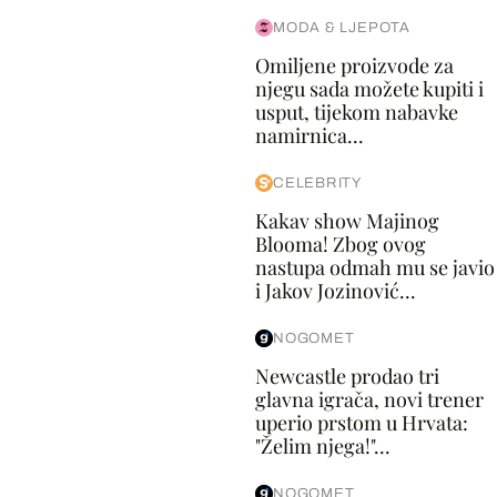
MODA & LJEPOTA
Omiljene proizvode za
njegu sada možete kupiti i
usput, tijekom nabavke
namirnica...
CELEBRITY
Kakav show Majinog
Blooma! Zbog ovog
nastupa odmah mu se javio
i Jakov Jozinović...
NOGOMET
Newcastle prodao tri
glavna igrača, novi trener
uperio prstom u Hrvata:
"Želim njega!"...
NOGOMET