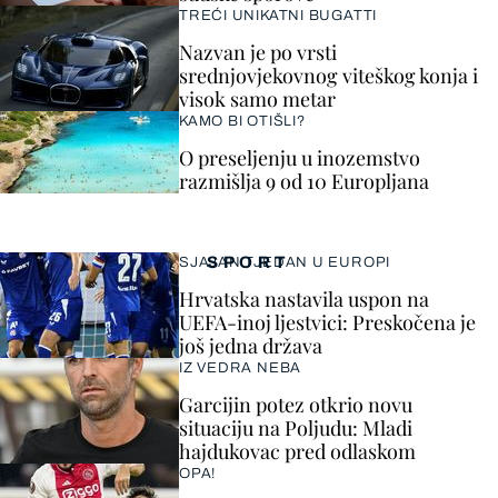
TREĆI UNIKATNI BUGATTI
Nazvan je po vrsti
srednjovjekovnog viteškog konja i
visok samo metar
KAMO BI OTIŠLI?
O preseljenju u inozemstvo
razmišlja 9 od 10 Europljana
SPORT
SJAJAN TJEDAN U EUROPI
Hrvatska nastavila uspon na
UEFA-inoj ljestvici: Preskočena je
još jedna država
IZ VEDRA NEBA
Garcijin potez otkrio novu
situaciju na Poljudu: Mladi
hajdukovac pred odlaskom
OPA!