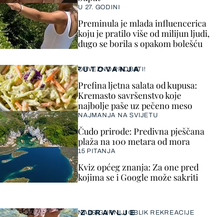
U 27. GODINI
Preminula je mlada influencerica
koju je pratilo više od milijun ljudi,
dugo se borila s opakom bolešću
PUTOVANJA
OBVEZNO PROBATI!
Prefina ljetna salata od kupusa:
Kremasto savršenstvo koje
najbolje paše uz pečeno meso
NAJMANJA NA SVIJETU
Čudo prirode: Predivna pješčana
plaža na 100 metara od mora
15 PITANJA
Kviz općeg znanja: Za one pred
kojima se i Google može sakriti
ZDRAVLJE
NAJSIGURNIJI OBLIK REKREACIJE