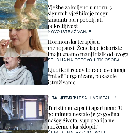
Vježbe za koljeno u moru: 5
sigurnih vježbi koje mogu
smanjiti bol i poboljšati
pokretljivost
NOVO ISTRAŽIVANJE
Hormonska terapija u
menopauzi: Žene koje je koriste
imaju znatno manji rizik od ovoga
STUDIJA NA GOTOVO 1.900 OSOBA
Ljudi koji redovito rade ovo imaju
“mlađi” organizam, pokazuje
istraživanje
VIJESTI
"I DALJE SU PLESALI, VRIŠTALI..."
Turisti mu zapalili apartman: "U
30 minuta nestalo je 50 godina
našeg života, supruga i ja ne
možemo oka sklopiti"
ČEKA SE NALAZ OBDUKCIJE