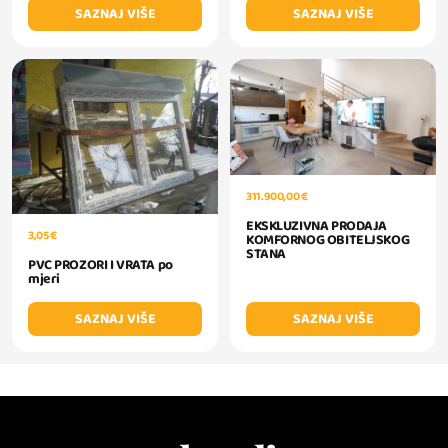
SAZNAJ VIŠE
SAZNAJ VIŠE
311.900,00 €
EKSKLUZIVNA PRODAJA
3,05 €
KOMFORNOG OBITELJSKOG
STANA
PVC PROZORI I VRATA po
mjeri
SAZNAJ VIŠE
SAZNAJ VIŠE