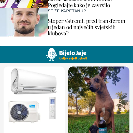
Pogledajte kako je završilo
STIŽE KAPETANU?
Stoper Vatrenih pred transferom
u jedan od najvećih svjetskih
klubova?