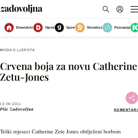
Dnevnik.hr
Vijesti
Sport
Showbizz
Putovanja
Slika nije dostupna
MODA & LJEPOTA
Crvena boja za novu Catherine
Facebook
Zetu-Jones
X
13-06-2011
WhatsApp
Piše
Zadovoljna
KOMENTARI
Viber
Teški mjeseci Catherine Zete Jones obilježeni borbom