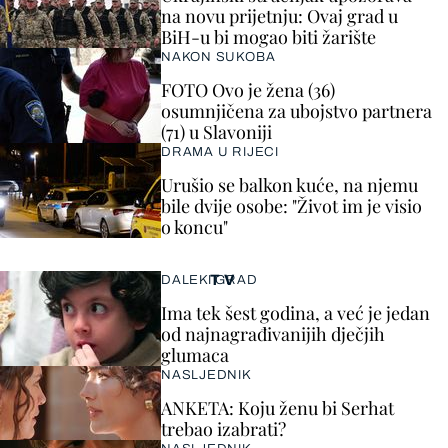
na novu prijetnju: Ovaj grad u
BiH-u bi mogao biti žarište
NAKON SUKOBA
FOTO Ovo je žena (36)
osumnjičena za ubojstvo partnera
(71) u Slavoniji
DRAMA U RIJECI
Urušio se balkon kuće, na njemu
bile dvije osobe: "Život im je visio
o koncu"
TV
DALEKI GRAD
Ima tek šest godina, a već je jedan
od najnagrađivanijih dječjih
glumaca
NASLJEDNIK
ANKETA: Koju ženu bi Serhat
trebao izabrati?