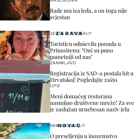
NASLJEDNIK
Rade mu iza leđa, a on toga nije
svjestan
ZABAVA
JESTE LI PROBALI?
Turisticu oduševila ponuda u
Primoštenu: "Oni su puno
pametniji od nas"
ZANIMLJIVO
Registracija iz SAD-a postala hit u
Hrvatskoj! Pogledajte zašto
UPS!
Meni domaćeg restorana
nasmijao društvene mreže! Za sve
je zaslužan urnebesan naziv jela
NOVAC
KAMO BI OTIŠLI?
O preseljenju u inozemstvo