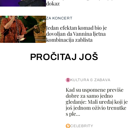
dokaz
ZA KONCERT
Jedan efektan komad bio je
dovoljan da Vannina ljetna
kombinacija zablista
PROČITAJ JOŠ
KULTURA & ZABAVA
Kad su uspomene previše
dobre za samo jedno
gledanje: Mali uređaj koji je
još jednom oživio trenutke
s ple...
CELEBRITY