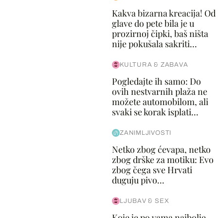
Kakva bizarna kreacija! Od
glave do pete bila je u
prozirnoj čipki, baš ništa
nije pokušala sakriti...
KULTURA & ZABAVA
Pogledajte ih samo: Do
ovih nestvarnih plaža ne
možete automobilom, ali
svaki se korak isplati...
ZANIMLJIVOSTI
Netko zbog ćevapa, netko
zbog drške za motiku: Evo
zbog čega sve Hrvati
duguju pivo...
LJUBAV & SEX
Koje je po vama najbolje