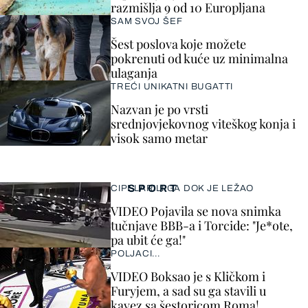
razmišlja 9 od 10 Europljana
SAM SVOJ ŠEF
Šest poslova koje možete
pokrenuti od kuće uz minimalna
ulaganja
TREĆI UNIKATNI BUGATTI
Nazvan je po vrsti
srednjovjekovnog viteškog konja i
visok samo metar
SPORT
CIPELARILI GA DOK JE LEŽAO
VIDEO Pojavila se nova snimka
tučnjave BBB-a i Torcide: "Je*ote,
pa ubit će ga!"
POLJACI...
VIDEO Boksao je s Kličkom i
Furyjem, a sad su ga stavili u
kavez sa šestoricom Roma!