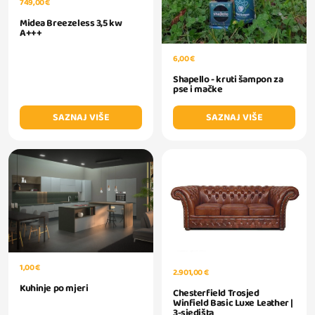
749,00 €
Midea Breezeless 3,5 kw
A+++
6,00 €
Shapello - kruti šampon za
pse i mačke
SAZNAJ VIŠE
SAZNAJ VIŠE
1,00 €
2.901,00 €
Kuhinje po mjeri
Chesterfield Trosjed
Winfield Basic Luxe Leather |
3-sjedišta