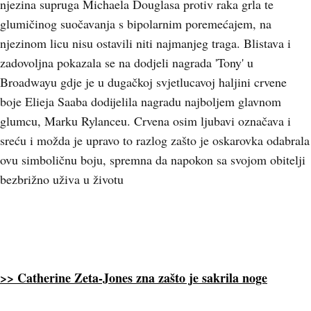
njezina supruga Michaela Douglasa protiv raka grla te
glumičinog suočavanja s bipolarnim poremećajem, na
njezinom licu nisu ostavili niti najmanjeg traga. Blistava i
zadovoljna pokazala se na dodjeli nagrada 'Tony' u
Broadwayu gdje je u dugačkoj svjetlucavoj haljini crvene
boje Elieja Saaba dodijelila nagradu najboljem glavnom
glumcu, Marku Rylanceu. Crvena osim ljubavi označava i
sreću i možda je upravo to razlog zašto je oskarovka odabrala
ovu simboličnu boju, spremna da napokon sa svojom obitelji
bezbrižno uživa u životu
>> Catherine Zeta-Jones zna zašto je sakrila noge