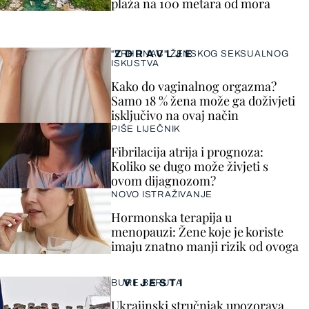
plaža na 100 metara od mora
ZDRAVLJE
"VRHUNAC" ŽENSKOG SEKSUALNOG
ISKUSTVA
Kako do vaginalnog orgazma?
Samo 18 % žena može ga doživjeti
isključivo na ovaj način
PIŠE LIJEČNIK
Fibrilacija atrija i prognoza:
Koliko se dugo može živjeti s
ovom dijagnozom?
NOVO ISTRAŽIVANJE
Hormonska terapija u
menopauzi: Žene koje je koriste
imaju znatno manji rizik od ovoga
VIJESTI
BURE BARUTA
Ukrajinski stručnjak upozorava