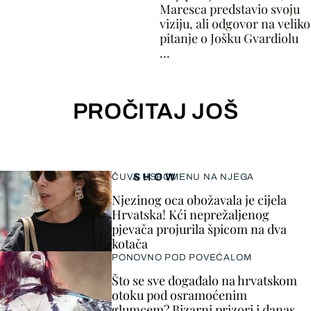
Maresca predstavio svoju
viziju, ali odgovor na veliko
pitanje o Jošku Gvardiolu
...
PROČITAJ JOŠ
SHOW
ČUVA USPOMENU NA NJEGA
Njezinog oca obožavala je cijela
Hrvatska! Kći neprežaljenog
pjevača projurila špicom na dva
kotača
PONOVNO POD POVEĆALOM
Što se sve događalo na hrvatskom
otoku pod osramoćenim
glumcem? Bizarni prizori i danas