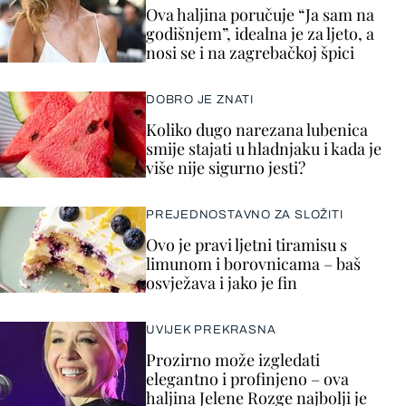
Ova haljina poručuje “Ja sam na
godišnjem”, idealna je za ljeto, a
nosi se i na zagrebačkoj špici
DOBRO JE ZNATI
Koliko dugo narezana lubenica
smije stajati u hladnjaku i kada je
više nije sigurno jesti?
PREJEDNOSTAVNO ZA SLOŽITI
Ovo je pravi ljetni tiramisu s
limunom i borovnicama – baš
osvježava i jako je fin
UVIJEK PREKRASNA
Prozirno može izgledati
elegantno i profinjeno – ova
haljina Jelene Rozge najbolji je