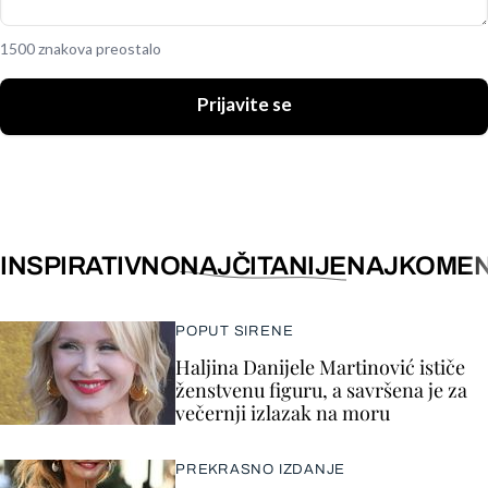
1500 znakova preostalo
Prijavite se
INSPIRATIVNO
NAJČITANIJE
NAJKOMEN
POPUT SIRENE
Haljina Danijele Martinović ističe
ženstvenu figuru, a savršena je za
večernji izlazak na moru
PREKRASNO IZDANJE