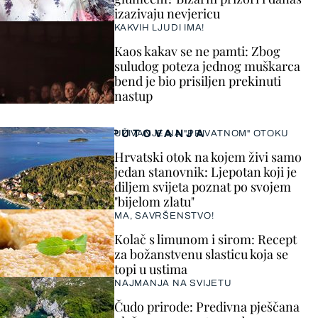
izazivaju nevjericu
KAKVIH LJUDI IMA!
Kaos kakav se ne pamti: Zbog
suludog poteza jednog muškarca
bend je bio prisiljen prekinuti
nastup
PUTOVANJA
UŽIVANJE NA "PRIVATNOM" OTOKU
Hrvatski otok na kojem živi samo
jedan stanovnik: Ljepotan koji je
diljem svijeta poznat po svojem
"bijelom zlatu"
MA, SAVRŠENSTVO!
Kolač s limunom i sirom: Recept
za božanstvenu slasticu koja se
topi u ustima
NAJMANJA NA SVIJETU
Čudo prirode: Predivna pješčana