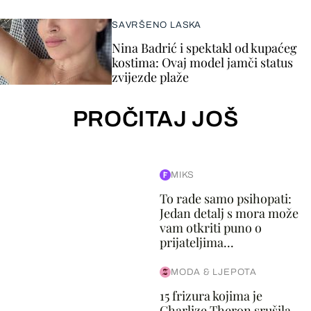
SAVRŠENO LASKA
Nina Badrić i spektakl od kupaćeg
kostima: Ovaj model jamči status
zvijezde plaže
PROČITAJ JOŠ
MIKS
To rade samo psihopati:
Jedan detalj s mora može
vam otkriti puno o
prijateljima...
MODA & LJEPOTA
15 frizura kojima je
Charlize Theron srušila