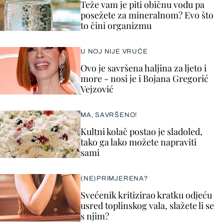
Teže vam je piti običnu vodu pa
posežete za mineralnom? Evo što
to čini organizmu
U NOJ NIJE VRUĆE
Ovo je savršena haljina za ljeto i
more - nosi je i Bojana Gregorić
Vejzović
MA, SAVRŠENO!
Kultni kolač postao je sladoled,
tako ga lako možete napraviti
sami
(NE)PRIMJERENA?
Svećenik kritizirao kratku odjeću
usred toplinskog vala, slažete li se
s njim?