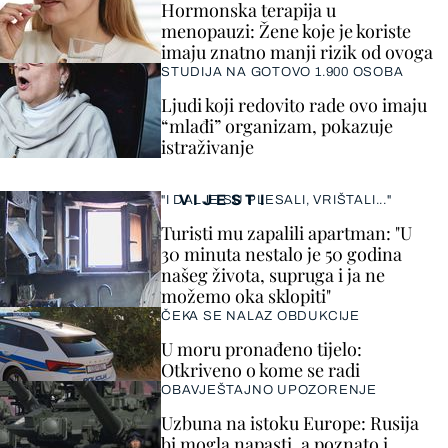
Hormonska terapija u
menopauzi: Žene koje je koriste
imaju znatno manji rizik od ovoga
STUDIJA NA GOTOVO 1.900 OSOBA
Ljudi koji redovito rade ovo imaju
“mlađi” organizam, pokazuje
istraživanje
VIJESTI
"I DALJE SU PLESALI, VRIŠTALI..."
Turisti mu zapalili apartman: "U
30 minuta nestalo je 50 godina
našeg života, supruga i ja ne
možemo oka sklopiti"
ČEKA SE NALAZ OBDUKCIJE
U moru pronađeno tijelo:
Otkriveno o kome se radi
OBAVJEŠTAJNO UPOZORENJE
Uzbuna na istoku Europe: Rusija
bi mogla napasti, a poznato i