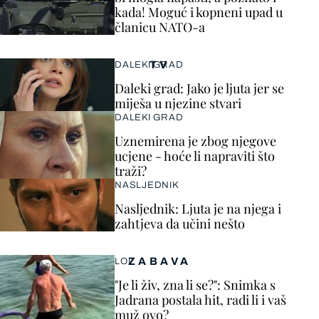
kada! Moguć i kopneni upad u
članicu NATO-a
TV
DALEKI GRAD
Daleki grad: Jako je ljuta jer se
miješa u njezine stvari
DALEKI GRAD
Uznemirena je zbog njegove
ucjene - hoće li napraviti što
traži?
NASLJEDNIK
Nasljednik: Ljuta je na njega i
zahtjeva da učini nešto
ZABAVA
LOL
"Je li živ, zna li se?": Snimka s
Jadrana postala hit, radi li i vaš
muž ovo?