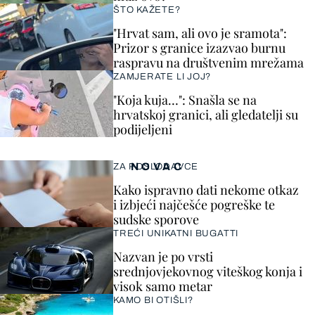
ŠTO KAŽETE?
"Hrvat sam, ali ovo je sramota":
Prizor s granice izazvao burnu
raspravu na društvenim mrežama
ZAMJERATE LI JOJ?
"Koja kuja…": Snašla se na
hrvatskoj granici, ali gledatelji su
podijeljeni
NOVAC
ZA POSLODAVCE
Kako ispravno dati nekome otkaz
i izbjeći najčešće pogreške te
sudske sporove
TREĆI UNIKATNI BUGATTI
Nazvan je po vrsti
srednjovjekovnog viteškog konja i
visok samo metar
KAMO BI OTIŠLI?