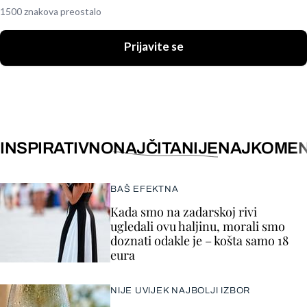
1500 znakova preostalo
Prijavite se
INSPIRATIVNO
NAJČITANIJE
NAJKOMEN
BAŠ EFEKTNA
Kada smo na zadarskoj rivi
ugledali ovu haljinu, morali smo
doznati odakle je – košta samo 18
eura
NIJE UVIJEK NAJBOLJI IZBOR