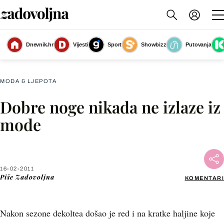
Dnevnik.hr
Vijesti
Sport
Showbizz
Putovanja
Slika nije dostupna
MODA & LJEPOTA
Dobre noge nikada ne izlaze iz
Facebook
mode
X
16-02-2011
WhatsApp
Piše
Zadovoljna
KOMENTARI
Viber
Nakon sezone dekoltea došao je red i na kratke haljine koje