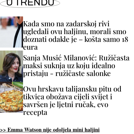
U TRENDU
Kada smo na zadarskoj rivi
ugledali ovu haljinu, morali smo
doznati odakle je – košta samo 18
eura
Sanja Musić Milanović: Ružičasta
maksi suknja uz koju idealno
pristaju - ružičaste salonke
Ovu hrskavu talijansku pitu od
tikvica obožava cijeli svijet i
savršen je ljetni ručak, evo
recepta
>> Emma Watson nije odoljela mini haljini