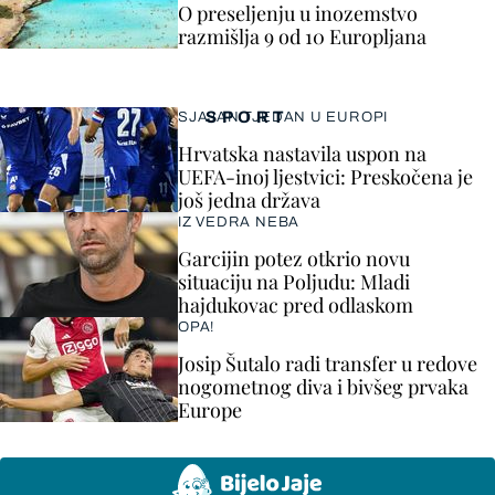
O preseljenju u inozemstvo
razmišlja 9 od 10 Europljana
SPORT
SJAJAN TJEDAN U EUROPI
Hrvatska nastavila uspon na
UEFA-inoj ljestvici: Preskočena je
još jedna država
IZ VEDRA NEBA
Garcijin potez otkrio novu
situaciju na Poljudu: Mladi
hajdukovac pred odlaskom
OPA!
Josip Šutalo radi transfer u redove
nogometnog diva i bivšeg prvaka
Europe