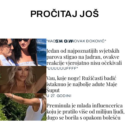
PROČITAJ JOŠ
SHOW
"KAO DA SU NOVAK ĐOKOVIĆ"
Jedan od najpoznatijih svjetskih
parova stigao na Jadran, ovakve
reakcije vjerojatno nisu očekivali
"UUUUUUFFFF"
Vau, koje noge! Ružičasti badić
istaknuo je najbolje adute Maje
Šuput
U 27. GODINI
Preminula je mlada influencerica
koju je pratilo više od milijun ljudi,
dugo se borila s opakom bolešću