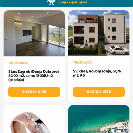
179.424,00 €
148.000,00 €
Sv. Klara, novogradnja, 61,76
Stan: Zagreb (Donja Dubrava),
m2, A6
82.00 m2, samo 1800E/m2
(prodaja)
SAZNAJ VIŠE
SAZNAJ VIŠE