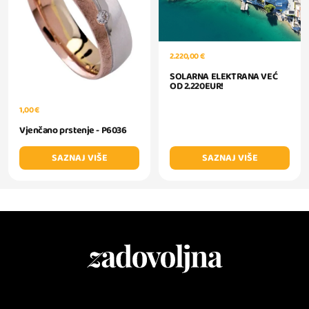
2.220,00 €
SOLARNA ELEKTRANA VEĆ
OD 2.220EUR!
1,00 €
Vjenčano prstenje - P6036
SAZNAJ VIŠE
SAZNAJ VIŠE