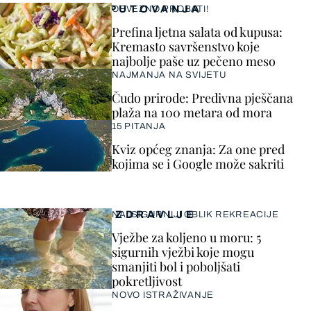
PUTOVANJA
OBVEZNO PROBATI!
Prefina ljetna salata od kupusa:
Kremasto savršenstvo koje
najbolje paše uz pečeno meso
NAJMANJA NA SVIJETU
Čudo prirode: Predivna pješčana
plaža na 100 metara od mora
15 PITANJA
Kviz općeg znanja: Za one pred
kojima se i Google može sakriti
ZDRAVLJE
NAJSIGURNIJI OBLIK REKREACIJE
Vježbe za koljeno u moru: 5
sigurnih vježbi koje mogu
smanjiti bol i poboljšati
pokretljivost
NOVO ISTRAŽIVANJE