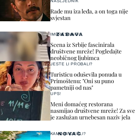
NASLJEDNIK
Rade mu iza leđa, a on toga nije
svjestan
ZABAVA
IMPRESIVNO!
Scena iz Srbije fascinirala
društvene mreže! Pogledajte
neobičnog ljubimca
JESTE LI PROBALI?
Turisticu oduševila ponuda u
Primoštenu: "Oni su puno
pametniji od nas"
UPS!
Meni domaćeg restorana
nasmijao društvene mreže! Za sve
je zaslužan urnebesan naziv jela
NOVAC
KAMO BI OTIŠLI?