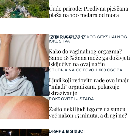
Čudo prirode: Predivna pješčana
plaža na 100 metara od mora
ZDRAVLJE
"VRHUNAC" ŽENSKOG SEKSUALNOG
ISKUSTVA
Kako do vaginalnog orgazma?
Samo 18 % žena može ga doživjeti
isključivo na ovaj način
STUDIJA NA GOTOVO 1.900 OSOBA
Ljudi koji redovito rade ovo imaju
“mlađi” organizam, pokazuje
istraživanje
POKROVITELJ STADA
Zašto neki ljudi izgore na suncu
već nakon 15 minuta, a drugi ne?
VIJESTI
DRAMA U RIJECI