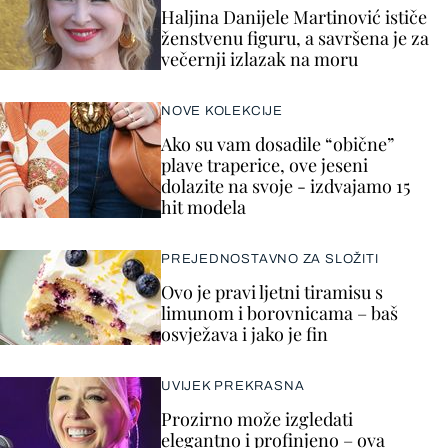
Haljina Danijele Martinović ističe
ženstvenu figuru, a savršena je za
večernji izlazak na moru
NOVE KOLEKCIJE
Ako su vam dosadile “obične”
plave traperice, ove jeseni
dolazite na svoje - izdvajamo 15
hit modela
PREJEDNOSTAVNO ZA SLOŽITI
Ovo je pravi ljetni tiramisu s
limunom i borovnicama – baš
osvježava i jako je fin
UVIJEK PREKRASNA
Prozirno može izgledati
elegantno i profinjeno – ova