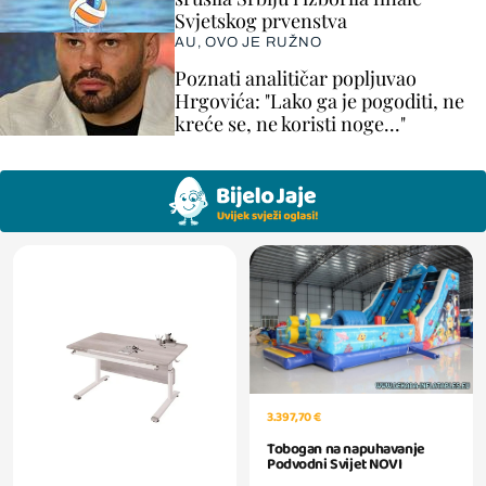
Svjetskog prvenstva
AU, OVO JE RUŽNO
Poznati analitičar popljuvao
Hrgovića: "Lako ga je pogoditi, ne
kreće se, ne koristi noge..."
3.397,70 €
Tobogan na napuhavanje
Podvodni Svijet NOVI