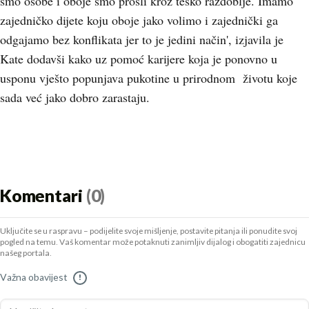
smo osobe i oboje smo prošli kroz teško razdoblje. Imamo
zajedničko dijete koju oboje jako volimo i zajednički ga
odgajamo bez konflikata jer to je jedini način', izjavila je
Kate dodavši kako uz pomoć karijere koja je ponovno u
usponu vješto popunjava pukotine u prirodnom životu koje
sada već jako dobro zarastaju.
Komentari
(0)
Uključite se u raspravu – podijelite svoje mišljenje, postavite pitanja ili ponudite svoj
pogled na temu. Vaš komentar može potaknuti zanimljiv dijalog i obogatiti zajednicu
našeg portala.
Važna obavijest
!