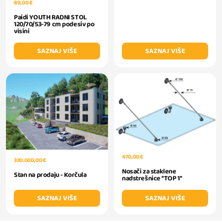
89,00 €
Paidi YOUTH RADNI STOL
120/70/53-79 cm podesiv po
visini
SAZNAJ VIŠE
SAZNAJ VIŠE
470,00 €
330.000,00 €
Nosači za staklene
Stan na prodaju - Korčula
nadstrešnice ''TOP 1''
SAZNAJ VIŠE
SAZNAJ VIŠE