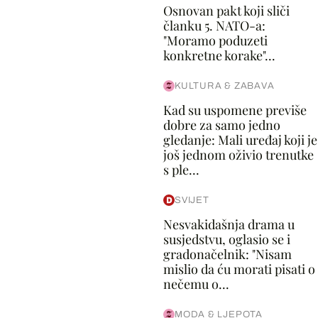
Osnovan pakt koji sliči
članku 5. NATO-a:
"Moramo poduzeti
konkretne korake"...
KULTURA & ZABAVA
Kad su uspomene previše
dobre za samo jedno
gledanje: Mali uređaj koji je
još jednom oživio trenutke
s ple...
SVIJET
Nesvakidašnja drama u
susjedstvu, oglasio se i
gradonačelnik: "Nisam
mislio da ću morati pisati o
nečemu o...
MODA & LJEPOTA