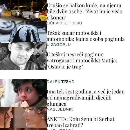
Urušio se balkon kuće, na njemu
bile dvije osobe: "Život im je visio
o koncu"
OČEVID U TIJEKU
Težak sudar motocikla i
automobila: Jedna osoba poginula
U ZAGORJU
U teškoj nesreći poginuo
vatrogasac i motociklst Matija:
"Ostavio je trag"
TV
DALEKI GRAD
Ima tek šest godina, a već je jedan
od najnagrađivanijih dječjih
glumaca
NASLJEDNIK
ANKETA: Koju ženu bi Serhat
trebao izabrati?