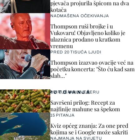
pjevača projurila špicom na dva
kotača
NADMAŠENA OČEKIVANJA
Thompson ruši brojke i u
Vukovaru! Objavljeno koliko je
ulaznica prodano u kratkom
vremenu
PRED 20 TISUĆA LJUDI
Thompson izazvao ovacije već na
početku koncerta: "Što ću kad sam
slab..."
PUTOVANJA
UZ RUČAK ILI VEČERU
Savršeni prilog: Recept za
najfinije mahune sa špekom
15 PITANJA
Kviz općeg znanja: Za one pred
kojima se i Google može sakriti
NAJMANJA NA SVIJETU