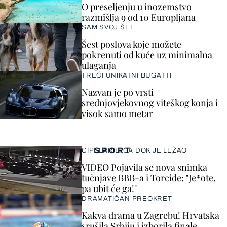
O preseljenju u inozemstvo
razmišlja 9 od 10 Europljana
SAM SVOJ ŠEF
Šest poslova koje možete
pokrenuti od kuće uz minimalna
ulaganja
TREĆI UNIKATNI BUGATTI
Nazvan je po vrsti
srednjovjekovnog viteškog konja i
visok samo metar
SPORT
CIPELARILI GA DOK JE LEŽAO
VIDEO Pojavila se nova snimka
tučnjave BBB-a i Torcide: "Je*ote,
pa ubit će ga!"
DRAMATIČAN PREOKRET
Kakva drama u Zagrebu! Hrvatska
srušila Srbiju i izborila finale