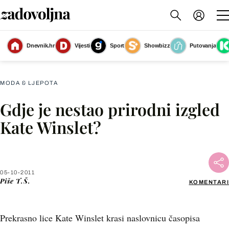
Dnevnik.hr
Vijesti
Sport
Showbizz
Putovanja
Slika nije dostupna
MODA & LJEPOTA
Gdje je nestao prirodni izgled
Facebook
Kate Winslet?
X
05-10-2011
WhatsApp
Piše
T.Š.
KOMENTARI
Viber
Prekrasno lice Kate Winslet krasi naslovnicu časopisa