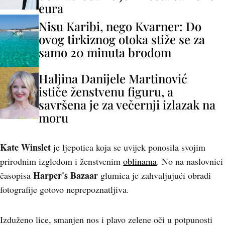
eura
Nisu Karibi, nego Kvarner: Do
ovog tirkiznog otoka stiže se za
samo 20 minuta brodom
Haljina Danijele Martinović
ističe ženstvenu figuru, a
savršena je za večernji izlazak na
moru
Kate Winslet
je ljepotica koja se uvijek ponosila svojim
prirodnim izgledom i ženstvenim
oblinama
. No na naslovnici
Harper's Bazaar
časopisa
glumica je zahvaljujući obradi
fotografije gotovo neprepoznatljiva.
Izduženo lice, smanjen nos i plavo zelene oči u potpunosti