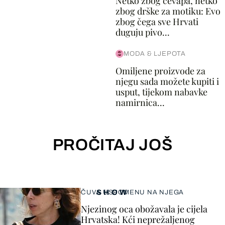
Netko zbog ćevapa, netko
zbog drške za motiku: Evo
zbog čega sve Hrvati
duguju pivo...
MODA & LJEPOTA
Omiljene proizvode za
njegu sada možete kupiti i
usput, tijekom nabavke
namirnica...
PROČITAJ JOŠ
SHOW
ČUVA USPOMENU NA NJEGA
Njezinog oca obožavala je cijela
Hrvatska! Kći neprežaljenog