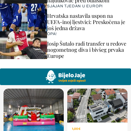
hajdukovac pred odlaskom
SJAJAN TJEDAN U EUROPI
Hrvatska nastavila uspon na
UEFA-inoj ljestvici: Preskočena je
još jedna država
OPA!
Josip Šutalo radi transfer u redove
nogometnog diva i bivšeg prvaka
Europe
1,00 €