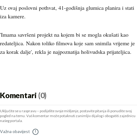
Uz ovaj poslovni pothvat, 41-godišnja glumica planira i stati
iza kamere.
'Imama savršeni projekt na kojem bi se mogla okušati kao
redateljica. Nakon toliko filmova koje sam snimila vrijeme je
za korak dalje', rekla je najpoznatija holivudska prijateljica.
Komentari
(0)
Uključite se u raspravu – podijelite svoje mišljenje, postavite pitanja ili ponudite svoj
pogled na temu. Vaš komentar može potaknuti zanimljiv dijalog i obogatiti zajednicu
našeg portala.
Važna obavijest
!