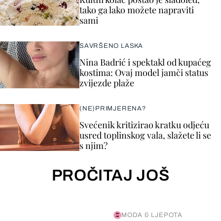
tako ga lako možete napraviti
sami
SAVRŠENO LASKA
Nina Badrić i spektakl od kupaćeg
kostima: Ovaj model jamči status
zvijezde plaže
(NE)PRIMJERENA?
Svećenik kritizirao kratku odjeću
usred toplinskog vala, slažete li se
s njim?
PROČITAJ JOŠ
MODA & LJEPOTA