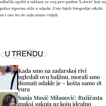
odlučila ogoliti u reklami za svoj prvi parfem 'Lolavie' koji na
police trgovina stiže u srijedu. Crno bijele fotografije otkrile
su i ono što do sada nismo vidjeli
U TRENDU
Kada smo na zadarskoj rivi
ugledali ovu haljinu, morali smo
doznati odakle je – košta samo 18
eura
Sanja Musić Milanović: Ružičasta
maksi suknja uz koju idealno