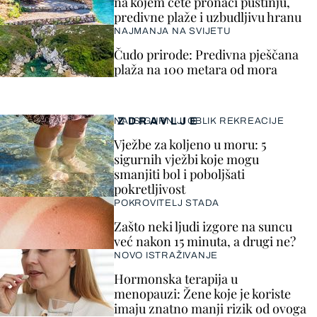
na kojem ćete pronaći pustinju,
predivne plaže i uzbudljivu hranu
NAJMANJA NA SVIJETU
Čudo prirode: Predivna pješčana
plaža na 100 metara od mora
ZDRAVLJE
NAJSIGURNIJI OBLIK REKREACIJE
Vježbe za koljeno u moru: 5
sigurnih vježbi koje mogu
smanjiti bol i poboljšati
pokretljivost
POKROVITELJ STADA
Zašto neki ljudi izgore na suncu
već nakon 15 minuta, a drugi ne?
NOVO ISTRAŽIVANJE
Hormonska terapija u
menopauzi: Žene koje je koriste
imaju znatno manji rizik od ovoga