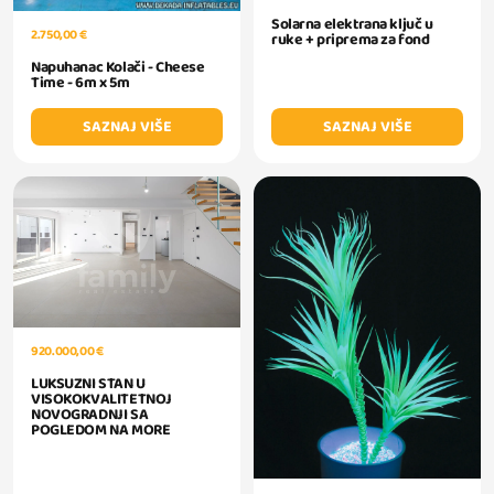
Solarna elektrana ključ u
2.750,00 €
ruke + priprema za fond
Napuhanac Kolači - Cheese
Time - 6m x 5m
SAZNAJ VIŠE
SAZNAJ VIŠE
920.000,00 €
LUKSUZNI STAN U
VISOKOKVALITETNOJ
NOVOGRADNJI SA
POGLEDOM NA MORE