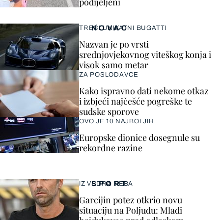
podijeljeni
NOVAC
TREĆI UNIKATNI BUGATTI
Nazvan je po vrsti
srednjovjekovnog viteškog konja i
visok samo metar
ZA POSLODAVCE
Kako ispravno dati nekome otkaz
i izbjeći najčešće pogreške te
sudske sporove
OVO JE 10 NAJBOLJIH
Europske dionice dosegnule su
rekordne razine
SPORT
IZ VEDRA NEBA
Garcijin potez otkrio novu
situaciju na Poljudu: Mladi