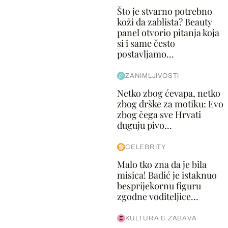
Što je stvarno potrebno
koži da zablista? Beauty
panel otvorio pitanja koja
si i same često
postavljamo...
ZANIMLJIVOSTI
Netko zbog ćevapa, netko
zbog drške za motiku: Evo
zbog čega sve Hrvati
duguju pivo...
CELEBRITY
Malo tko zna da je bila
misica! Badić je istaknuo
besprijekornu figuru
zgodne voditeljice...
KULTURA & ZABAVA