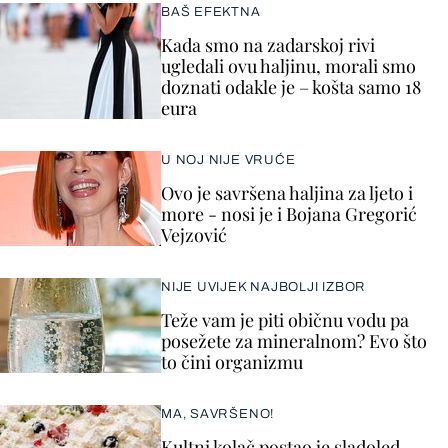
BAŠ EFEKTNA
Kada smo na zadarskoj rivi
ugledali ovu haljinu, morali smo
doznati odakle je – košta samo 18
eura
U NOJ NIJE VRUĆE
Ovo je savršena haljina za ljeto i
more - nosi je i Bojana Gregorić
Vejzović
NIJE UVIJEK NAJBOLJI IZBOR
Teže vam je piti običnu vodu pa
posežete za mineralnom? Evo što
to čini organizmu
MA, SAVRŠENO!
Kultni kolač postao je sladoled,