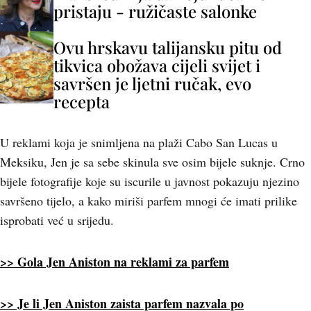
pristaju - ružičaste salonke
Ovu hrskavu talijansku pitu od
tikvica obožava cijeli svijet i
savršen je ljetni ručak, evo
recepta
U reklami koja je snimljena na plaži Cabo San Lucas u
Meksiku, Jen je sa sebe skinula sve osim bijele suknje. Crno
bijele fotografije koje su iscurile u javnost pokazuju njezino
savršeno tijelo, a kako miriši parfem mnogi će imati prilike
isprobati već u srijedu.
>> Gola Jen Aniston na reklami za parfem
>> Je li Jen Aniston zaista parfem nazvala po