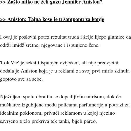
>> Zašto nitko ne želi guzu Jennifer Aniston?
>> Aniston: Tajna kose je u šamponu za konje
I ovaj je poslovni potez rezultat truda i želje lijepe glumice da
održi imidž sretne, njegovane i ispunjene žene.
'LolaVie' je seksi i ispunjen cvijećem, ali nije precvjetni'
dodala je Aniston koja je u reklami za svoj prvi miris skinula
goptovo sve sa sebe.
Nježnijem spolu obratila se dopadljivim mirisom, dok će
muškarce izgubljene među policama parfumerije u potrazi za
idealnim poklonom, privući reklamom u kojoj njezino
savršeno tijelo prekriva tek tanki, bijeli pareo.