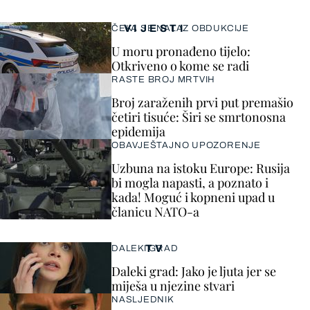
VIJESTI
ČEKA SE NALAZ OBDUKCIJE
U moru pronađeno tijelo:
Otkriveno o kome se radi
RASTE BROJ MRTVIH
Broj zaraženih prvi put premašio
četiri tisuće: Širi se smrtonosna
epidemija
OBAVJEŠTAJNO UPOZORENJE
Uzbuna na istoku Europe: Rusija
bi mogla napasti, a poznato i
kada! Moguć i kopneni upad u
članicu NATO-a
TV
DALEKI GRAD
Daleki grad: Jako je ljuta jer se
miješa u njezine stvari
NASLJEDNIK