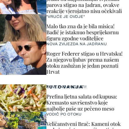
parova stigao na Jadran, ovakve
reakcije vjerojatno nisu očekivali
"VRUĆE JE OVDJE"
Malo tko zna da je bila misica!
Badić je istaknuo besprijekornu
figuru zgodne voditeljice
NOVA ZVIJEZDA NA JADRANU
Roger Federer stigao u Hrvatsku!
Za njegovu ljubav prema našem
otoku zaslužan je jedan poznati
Hrvat
PUTOVANJA
OBVEZNO PROBATI!
Prefina ljetna salata od kupusa:
Kremasto savršenstvo koje
najbolje paše uz pečeno meso
VODIČ PO OTOKU
Veličanstveni Brač: Kameni otok