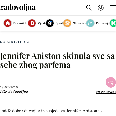
Dnevnik.hr
Vijesti
Sport
Showbizz
Putovanja
Slika nije dostupna
MODA & LJEPOTA
Jennifer Aniston skinula sve sa
Facebook
sebe zbog parfema
X
19-07-2010
WhatsApp
Piše
Zadovoljna
KOMENTARI
Viber
Imidž dobre djevojke iz susjedstva Jennifer Aniston je