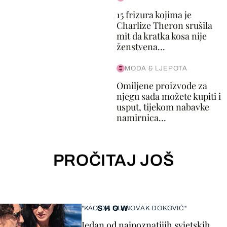
15 frizura kojima je
Charlize Theron srušila
mit da kratka kosa nije
ženstvena...
MODA & LJEPOTA
Omiljene proizvode za
njegu sada možete kupiti i
usput, tijekom nabavke
namirnica...
PROČITAJ JOŠ
SHOW
"KAO DA SU NOVAK ĐOKOVIĆ"
Jedan od najpoznatijih svjetskih