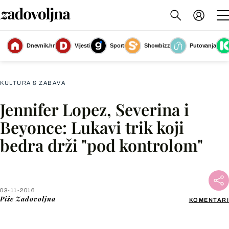
Dnevnik.hr
Vijesti
Sport
Showbizz
Putovanja
Slika nije dostupna
KULTURA & ZABAVA
Jennifer Lopez, Severina i
Facebook
Beyonce: Lukavi trik koji
bedra drži "pod kontrolom"
X
WhatsApp
03-11-2016
Piše
Zadovoljna
KOMENTARI
Viber