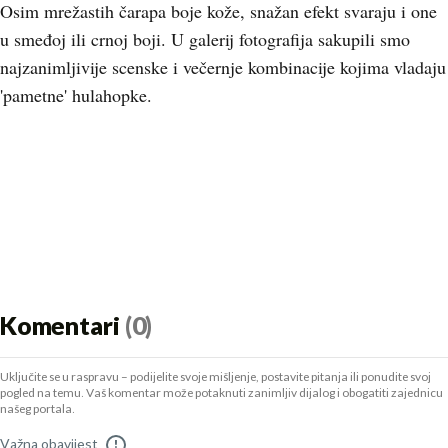
Osim mrežastih čarapa boje kože, snažan efekt svaraju i one
u smeđoj ili crnoj boji. U galerij fotografija sakupili smo
najzanimljivije scenske i večernje kombinacije kojima vladaju
'pametne' hulahopke.
Komentari
(0)
Uključite se u raspravu – podijelite svoje mišljenje, postavite pitanja ili ponudite svoj
pogled na temu. Vaš komentar može potaknuti zanimljiv dijalog i obogatiti zajednicu
našeg portala.
Važna obavijest
!