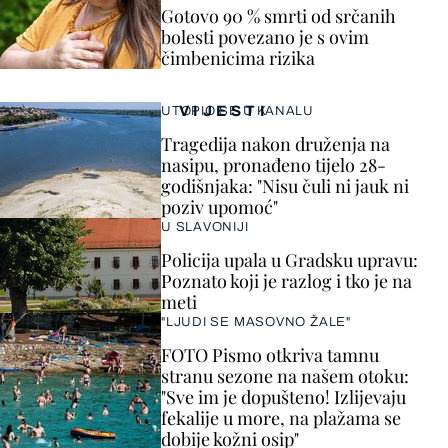
Gotovo 90 % smrti od srčanih
bolesti povezano je s ovim
čimbenicima rizika
VIJESTI
UTOPIO SE U KANALU
Tragedija nakon druženja na
nasipu, pronađeno tijelo 28-
godišnjaka: "Nisu čuli ni jauk ni
poziv upomoć"
U SLAVONIJI
Policija upala u Gradsku upravu:
Poznato koji je razlog i tko je na
meti
"LJUDI SE MASOVNO ŽALE"
FOTO Pismo otkriva tamnu
stranu sezone na našem otoku:
"Sve im je dopušteno! Izlijevaju
fekalije u more, na plažama se
dobije kožni osip"