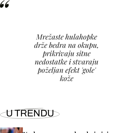
Mrežaste hulahopke
drže bedra na okupu,
prikrivaju sitne
nedostatke i stvaraju
poželjan efekt 'gole'
kože
U TRENDU