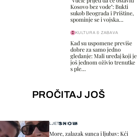
"Vučić prijeti da će ostaviti
Kosovo bez vode": Bukti
sukob Beograda i Prištine,
spominje se i vojska...
KULTURA & ZABAVA
Kad su uspomene previše
dobre za samo jedno
gledanje: Mali uređaj koji je
još jednom oživio trenutke
s ple...
PROČITAJ JOŠ
SHOW
LJETNA IDILA
More, zalazak sunca i ljubav: Kći