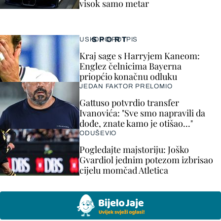
visok samo metar
SPORT
USKORO POTPIS
Kraj sage s Harryjem Kaneom:
Englez čelnicima Bayerna
priopćio konačnu odluku
JEDAN FAKTOR PRELOMIO
Gattuso potvrdio transfer
Ivanovića: "Sve smo napravili da
dođe, znate kamo je otišao..."
ODUŠEVIO
Pogledajte majstoriju: Joško
Gvardiol jednim potezom izbrisao
cijelu momčad Atletica