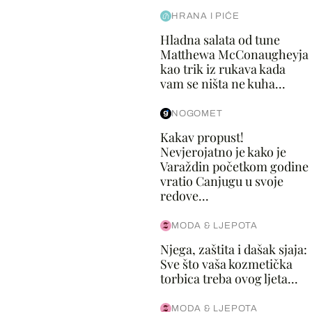
HRANA I PIĆE
Hladna salata od tune
Matthewa McConaugheyja
kao trik iz rukava kada
vam se ništa ne kuha...
NOGOMET
Kakav propust!
Nevjerojatno je kako je
Varaždin početkom godine
vratio Canjugu u svoje
redove...
MODA & LJEPOTA
Njega, zaštita i dašak sjaja:
Sve što vaša kozmetička
torbica treba ovog ljeta...
MODA & LJEPOTA