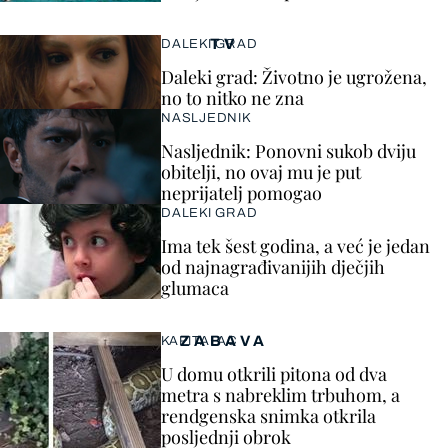
TV
DALEKI GRAD
Daleki grad: Životno je ugrožena,
no to nitko ne zna
NASLJEDNIK
Nasljednik: Ponovni sukob dviju
obitelji, no ovaj mu je put
neprijatelj pomogao
DALEKI GRAD
Ima tek šest godina, a već je jedan
od najnagrađivanijih dječjih
glumaca
ZABAVA
KAPITALAC
U domu otkrili pitona od dva
metra s nabreklim trbuhom, a
rendgenska snimka otkrila
posljednji obrok