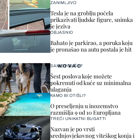
ZANIMLJIVO
Tesla je na groblju počela
prikazivati ljudske figure, snimka
je jeziva
OBJASNIO
Bahato je parkirao, a poruka koju
je pronašao na autu postala je hit
NOVAC
SAM SVOJ ŠEF
Šest poslova koje možete
pokrenuti od kuće uz minimalna
ulaganja
KAMO BI OTIŠLI?
O preseljenju u inozemstvo
razmišlja 9 od 10 Europljana
TREĆI UNIKATNI BUGATTI
Nazvan je po vrsti
srednjovjekovnog viteškog konja i