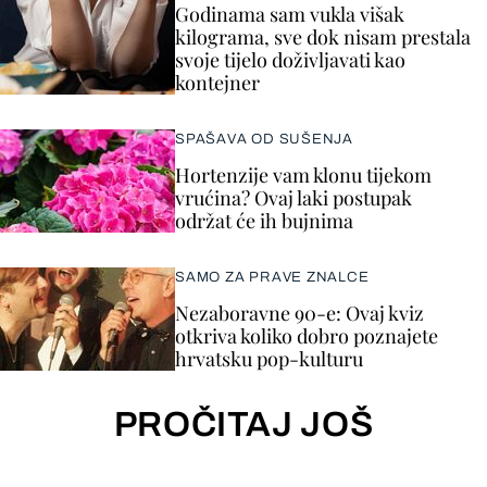
Godinama sam vukla višak
kilograma, sve dok nisam prestala
svoje tijelo doživljavati kao
kontejner
SPAŠAVA OD SUŠENJA
Hortenzije vam klonu tijekom
vrućina? Ovaj laki postupak
održat će ih bujnima
SAMO ZA PRAVE ZNALCE
Nezaboravne 90-e: Ovaj kviz
otkriva koliko dobro poznajete
hrvatsku pop-kulturu
PROČITAJ JOŠ