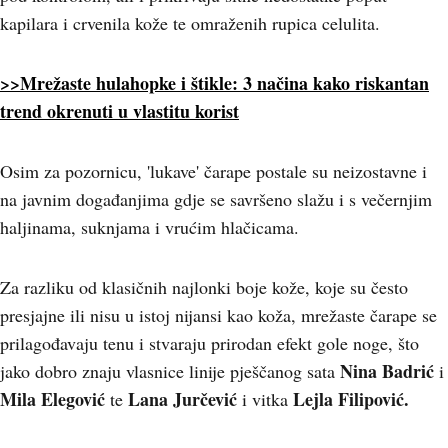
kapilara i crvenila kože te omraženih rupica celulita.
>>Mrežaste hulahopke i štikle: 3 načina kako riskantan
trend okrenuti u vlastitu korist
Osim za pozornicu, 'lukave' čarape postale su neizostavne i
na javnim događanjima gdje se savršeno slažu i s večernjim
haljinama, suknjama i vrućim hlačicama.
Za razliku od klasičnih najlonki boje kože, koje su često
presjajne ili nisu u istoj nijansi kao koža, mrežaste čarape se
prilagođavaju tenu i stvaraju prirodan efekt gole noge, što
Nina Badrić
jako dobro znaju vlasnice linije pješčanog sata
i
Mila Elegovi
ć
Lana Jurčević
Lejla Filipović.
te
i vitka