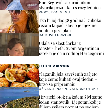
Ene Begović sa zaručnikom
stvorila prizor kao s razglednice
PRKOSI VREMENU
Tko bi joj dao 58 godina? Duboko
rezani kupaći stavio je njezine
adute u prvi plan
BAJKOVITI PRIZORI
Udala se slastičarka iz
MasterChefa! Svom Argentincu
izrekla je da u rodnoj Hercegovini
PUTOVANJA
TJEDNI JELOVNIK
7 laganih jela savršenih za ljeto
koje ćemo kuhati ovaj tjedan –
brzo se pripremaju
UŽIVANJE NA "PRIVATNOM" OTOKU
Hrvatski otok na kojem živi samo
jedan stanovnik: Ljepotan koji je
diljem svijeta poznat po svojem