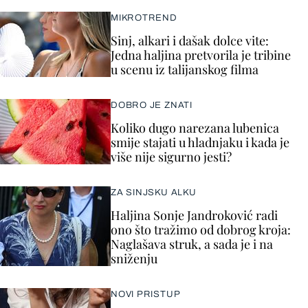
MIKROTREND
Sinj, alkari i dašak dolce vite:
Jedna haljina pretvorila je tribine
u scenu iz talijanskog filma
DOBRO JE ZNATI
Koliko dugo narezana lubenica
smije stajati u hladnjaku i kada je
više nije sigurno jesti?
ZA SINJSKU ALKU
Haljina Sonje Jandroković radi
ono što tražimo od dobrog kroja:
Naglašava struk, a sada je i na
sniženju
NOVI PRISTUP