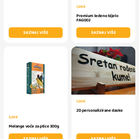
1,00 €
Premium ledeno bijelo
FAG002
SAZNAJ VIŠE
SAZNAJ VIŠE
1,00 €
2D personalizirane daske
3,30 €
Melange voće za ptice 300g
SAZNAJ VIŠE
SAZNAJ VIŠE