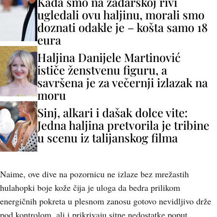
Kada smo na zadarskoj rivi
ugledali ovu haljinu, morali smo
doznati odakle je – košta samo 18
eura
Haljina Danijele Martinović
ističe ženstvenu figuru, a
savršena je za večernji izlazak na
moru
Sinj, alkari i dašak dolce vite:
Jedna haljina pretvorila je tribine
u scenu iz talijanskog filma
Naime, ove dive na pozornicu ne izlaze bez mrežastih
hulahopki boje kože čija je uloga da bedra prilikom
energičnih pokreta u plesnom zanosu gotovo nevidljivo drže
pod kontrolom, ali i prikrivaju sitne nedostatke poput