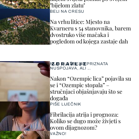
"bijelom zlatu"
BELI NA CRESU
Na vrhu litice: Mjesto na
Kvarneru s 54 stanovnika, barem
dvostruko više mačaka i
pogledom od kojega zastaje dah
ZDRAVLJE
NIJE SLUŽBENO PRIZNATA
NUSPOJAVA, ALI ...
Nakon “Ozempic lica” pojavila su
se i “Ozempic stopala” –
stručnjaci objašnjavaju što se
događa
PIŠE LIJEČNIK
Fibrilacija atrija i prognoza:
Koliko se dugo može živjeti s
ovom dijagnozom?
VAŽNO!