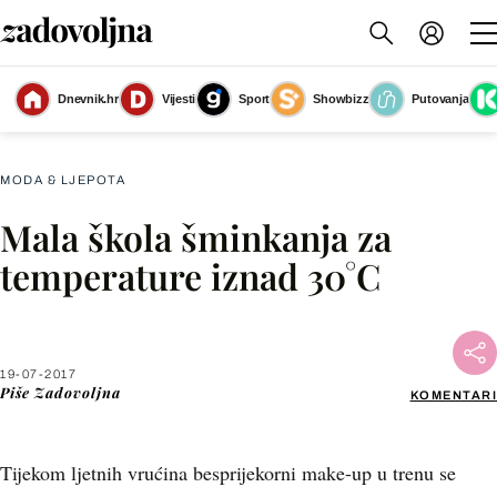
Dnevnik.hr
Vijesti
Sport
Showbizz
Putovanja
Slika nije dostupna
MODA & LJEPOTA
Mala škola šminkanja za
Facebook
temperature iznad 30°C
X
19-07-2017
WhatsApp
Piše
Zadovoljna
KOMENTARI
Viber
Tijekom ljetnih vrućina besprijekorni make-up u trenu se