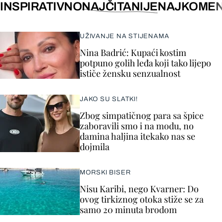
INSPIRATIVNO
NAJČITANIJE
NAJKOMEN
UŽIVANJE NA STIJENAMA
Nina Badrić: Kupaći kostim
potpuno golih leđa koji tako lijepo
ističe žensku senzualnost
JAKO SU SLATKI!
Zbog simpatičnog para sa špice
zaboravili smo i na modu, no
damina haljina itekako nas se
dojmila
MORSKI BISER
Nisu Karibi, nego Kvarner: Do
ovog tirkiznog otoka stiže se za
samo 20 minuta brodom