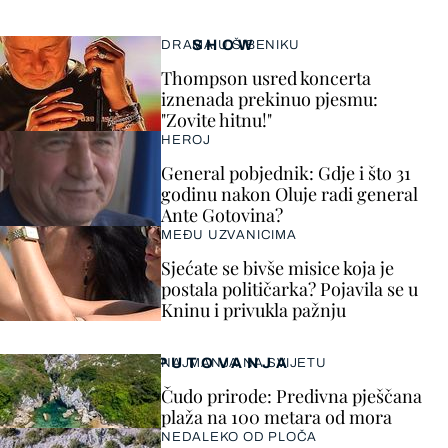
SHOW
DRAMA U ŠIBENIKU
Thompson usred koncerta
iznenada prekinuo pjesmu:
"Zovite hitnu!"
HEROJ
General pobjednik: Gdje i što 31
godinu nakon Oluje radi general
Ante Gotovina?
MEĐU UZVANICIMA
Sjećate se bivše misice koja je
postala političarka? Pojavila se u
Kninu i privukla pažnju
PUTOVANJA
NAJMANJA NA SVIJETU
Čudo prirode: Predivna pješčana
plaža na 100 metara od mora
NEDALEKO OD PLOČA