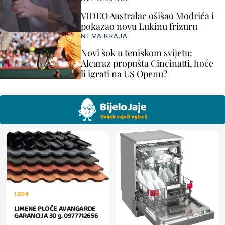
VIDEO Australac ošišao Modrića i
pokazao novu Lukinu frizuru
NEMA KRAJA
Novi šok u teniskom svijetu:
Alcaraz propušta Cincinatti, hoće
li igrati na US Openu?
1,00 €
LIMENE PLOČE AVANGARDE
GARANCIJA 30 g. 0977712656