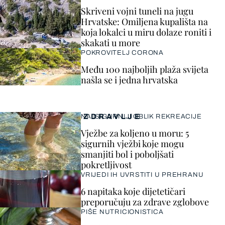
Skriveni vojni tuneli na jugu
Hrvatske: Omiljena kupališta na
koja lokalci u miru dolaze roniti i
skakati u more
POKROVITELJ CORONA
Među 100 najboljih plaža svijeta
našla se i jedna hrvatska
ZDRAVLJE
NAJSIGURNIJI OBLIK REKREACIJE
Vježbe za koljeno u moru: 5
sigurnih vježbi koje mogu
smanjiti bol i poboljšati
pokretljivost
VRIJEDI IH UVRSTITI U PREHRANU
6 napitaka koje dijetetičari
preporučuju za zdrave zglobove
PIŠE NUTRICIONISTICA