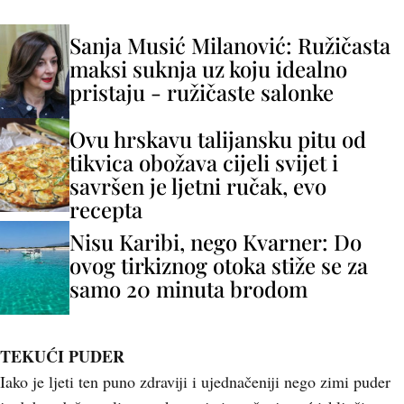
Sanja Musić Milanović: Ružičasta
maksi suknja uz koju idealno
pristaju - ružičaste salonke
Ovu hrskavu talijansku pitu od
tikvica obožava cijeli svijet i
savršen je ljetni ručak, evo
recepta
Nisu Karibi, nego Kvarner: Do
ovog tirkiznog otoka stiže se za
samo 20 minuta brodom
TEKUĆI PUDER
Iako je ljeti ten puno zdraviji i ujednačeniji nego zimi puder