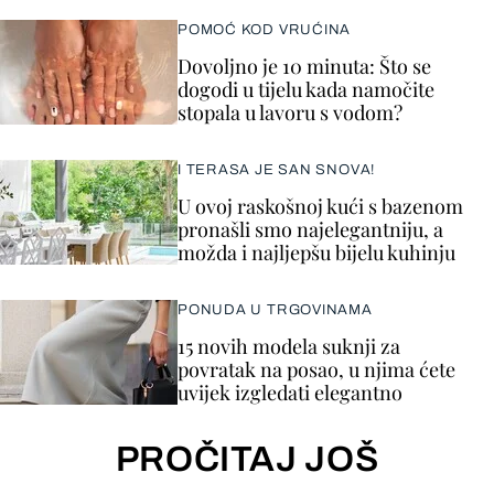
POMOĆ KOD VRUĆINA
Dovoljno je 10 minuta: Što se
dogodi u tijelu kada namočite
stopala u lavoru s vodom?
I TERASA JE SAN SNOVA!
U ovoj raskošnoj kući s bazenom
pronašli smo najelegantniju, a
možda i najljepšu bijelu kuhinju
PONUDA U TRGOVINAMA
15 novih modela suknji za
povratak na posao, u njima ćete
uvijek izgledati elegantno
PROČITAJ JOŠ