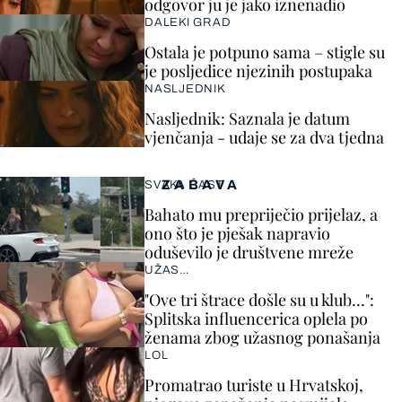
odgovor ju je jako iznenadio
DALEKI GRAD
Ostala je potpuno sama – stigle su
je posljedice njezinih postupaka
NASLJEDNIK
Nasljednik: Saznala je datum
vjenčanja - udaje se za dva tjedna
ZABAVA
SVAKA ČAST
Bahato mu prepriječio prijelaz, a
ono što je pješak napravio
oduševilo je društvene mreže
UŽAS…
"Ove tri štrace došle su u klub…":
Splitska influencerica oplela po
ženama zbog užasnog ponašanja
LOL
Promatrao turiste u Hrvatskoj,