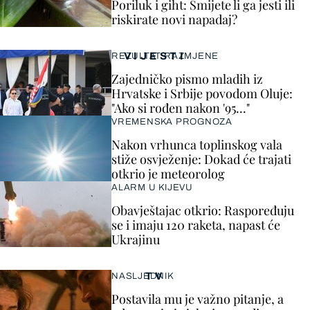
Poriluk i giht: Smijete li ga jesti ili
riskirate novi napadaj?
VIJESTI
REZULTAT RAZMJENE
Zajedničko pismo mladih iz
Hrvatske i Srbije povodom Oluje:
"Ako si rođen nakon '95..."
VREMENSKA PROGNOZA
Nakon vrhunca toplinskog vala
stiže osvježenje: Dokad će trajati
otkrio je meteorolog
ALARM U KIJEVU
Obavještajac otkrio: Raspoređuju
se i imaju 120 raketa, napast će
Ukrajinu
TV
NASLJEDNIK
Postavila mu je važno pitanje, a