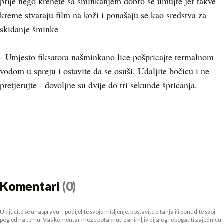
prije nego krenete sa šminkanjem dobro se umujte jer takve
kreme stvaraju film na koži i ponašaju se kao sredstva za
skidanje šminke
- Umjesto fiksatora našminkano lice pošpricajte termalnom
vodom u spreju i ostavite da se osuši. Udaljite bočicu i ne
pretjerujte - dovoljne su dvije do tri sekunde špricanja.
Komentari
(0)
Uključite se u raspravu – podijelite svoje mišljenje, postavite pitanja ili ponudite svoj
pogled na temu. Vaš komentar može potaknuti zanimljiv dijalog i obogatiti zajednicu