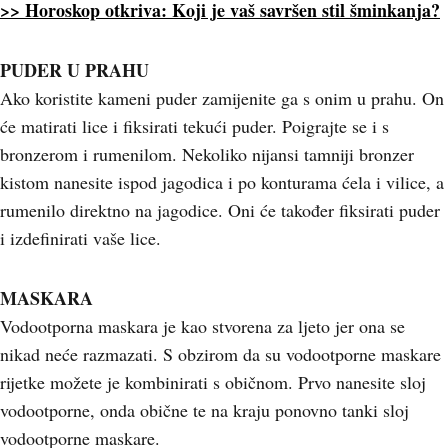
>> Horoskop otkriva: Koji je vaš savršen stil šminkanja?
PUDER U PRAHU
Ako koristite kameni puder zamijenite ga s onim u prahu. On
će matirati lice i fiksirati tekući puder. Poigrajte se i s
bronzerom i rumenilom. Nekoliko nijansi tamniji bronzer
kistom nanesite ispod jagodica i po konturama ćela i vilice, a
rumenilo direktno na jagodice. Oni će također fiksirati puder
i izdefinirati vaše lice.
MASKARA
Vodootporna maskara je kao stvorena za ljeto jer ona se
nikad neće razmazati. S obzirom da su vodootporne maskare
rijetke možete je kombinirati s običnom. Prvo nanesite sloj
vodootporne, onda obične te na kraju ponovno tanki sloj
vodootporne maskare.