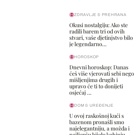
ZDRAVLJE & PREHRANA
Okusi nostalgiju: Ako ste
radili barem tri od ovih
stvari, vaše djetinjstvo bilo
je legendarno...
HOROSKOP
Dnevni horoskop: Danas
ćeš više vjerovati sebi nego
mišljenjima drugih i
upravo će ti to donijeti
osjećaj ...
DOM & UREĐENJE
U ovoj raskošnoj kući s
bazenom pronašli smo
najelegantniju, a možda i
najljepšu bijelu kuhinju...