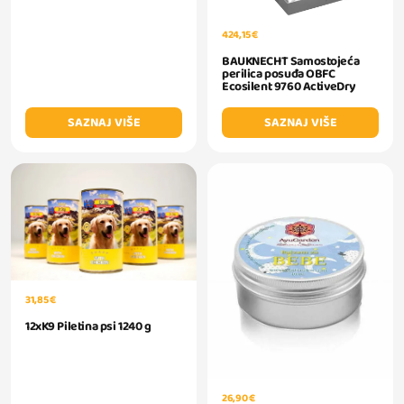
424,15 €
BAUKNECHT Samostojeća
perilica posuđa OBFC
Ecosilent 9760 ActiveDry
SAZNAJ VIŠE
SAZNAJ VIŠE
31,85 €
12xK9 Piletina psi 1240 g
26,90 €