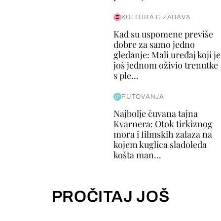
KULTURA & ZABAVA
Kad su uspomene previše
dobre za samo jedno
gledanje: Mali uređaj koji je
još jednom oživio trenutke
s ple...
PUTOVANJA
Najbolje čuvana tajna
Kvarnera: Otok tirkiznog
mora i filmskih zalaza na
kojem kuglica sladoleda
košta man...
PROČITAJ JOŠ