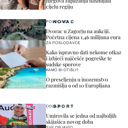
njegova zapažanja nasmijala
cijelu regiju
NOVAC
POVOLJNO
Dvorac u Zagorju na aukciji.
Početna cijena 1,46 milijuna eura
ZA POSLODAVCE
Kako ispravno dati nekome otkaz
i izbjeći najčešće pogreške te
sudske sporove
KAMO BI OTIŠLI?
O preseljenju u inozemstvo
razmišlja 9 od 10 Europljana
SPORT
ODLAZI
Umirovila se jedna od najboljih
skijašica novog doba
SVE OBJAVIO