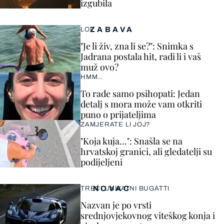
izgubila
ZABAVA
LOL
"Je li živ, zna li se?": Snimka s
Jadrana postala hit, radi li i vaš
muž ovo?
HMM…
To rade samo psihopati: Jedan
detalj s mora može vam otkriti
puno o prijateljima
ZAMJERATE LI JOJ?
"Koja kuja…": Snašla se na
hrvatskoj granici, ali gledatelji su
podijeljeni
NOVAC
TREĆI UNIKATNI BUGATTI
Nazvan je po vrsti
srednjovjekovnog viteškog konja i