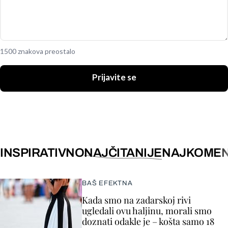
1500 znakova preostalo
Prijavite se
INSPIRATIVNO
NAJČITANIJE
NAJKOMEN
BAŠ EFEKTNA
Kada smo na zadarskoj rivi
ugledali ovu haljinu, morali smo
doznati odakle je – košta samo 18