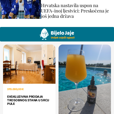
Hrvatska nastavila uspon na
UEFA-inoj ljestvici: Preskočena je
još jedna država
370.000,00 €
EKSKLUZIVNA PRODAJA
TROSOBNOG STANA U SRCU
PULE