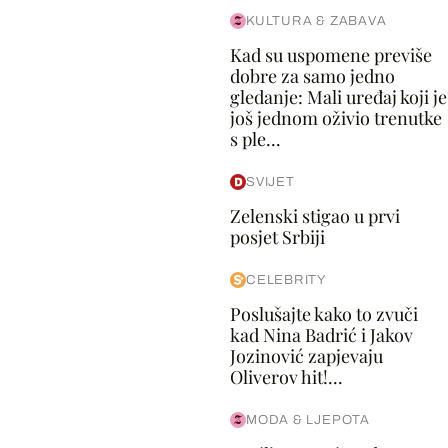
KULTURA & ZABAVA
Kad su uspomene previše
dobre za samo jedno
gledanje: Mali uređaj koji je
još jednom oživio trenutke
s ple...
SVIJET
Zelenski stigao u prvi
posjet Srbiji
CELEBRITY
Poslušajte kako to zvuči
kad Nina Badrić i Jakov
Jozinović zapjevaju
Oliverov hit!...
MODA & LJEPOTA