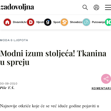
Dnevnik.hr
Vijesti
Sport
Showbizz
Putovanja
Slika nije dostupna
MODA & LJEPOTA
Modni izum stoljeća! Tkanina
Facebook
u spreju
X
30-09-2010
WhatsApp
Piše
T.Š.
KOMENTARI
Viber
Najnovije otkriće koje će se već iduće godine pojaviti u