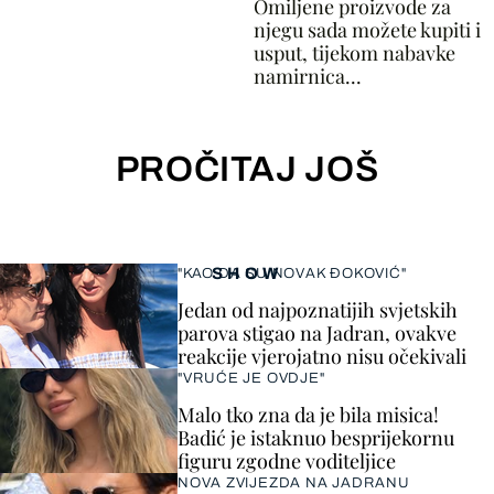
Omiljene proizvode za
njegu sada možete kupiti i
usput, tijekom nabavke
namirnica...
PROČITAJ JOŠ
SHOW
"KAO DA SU NOVAK ĐOKOVIĆ"
Jedan od najpoznatijih svjetskih
parova stigao na Jadran, ovakve
reakcije vjerojatno nisu očekivali
"VRUĆE JE OVDJE"
Malo tko zna da je bila misica!
Badić je istaknuo besprijekornu
figuru zgodne voditeljice
NOVA ZVIJEZDA NA JADRANU