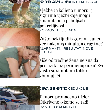
ZDRAVLJE
NAJSIGURNIJI OBLIK REKREACIJE
Vježbe za koljeno u moru: 5
sigurnih vježbi koje mogu
smanjiti bol i poboljšati
pokretljivost
POKROVITELJ STADA
Zašto neki ljudi izgore na suncu
već nakon 15 minuta, a drugi ne?
ALARMANTNI REZULTATI NOVE
STUDIJE
Više od trećine žena ne zna da
prolazi kroz perimenopauzu! Evo
zašto su simptomi toliko
zbunjujući
VIJESTI
ČEKA SE NALAZ OBDUKCIJE
U moru pronađeno tijelo:
Otkriveno o kome se radi
RASTE BROJ MRTVIH