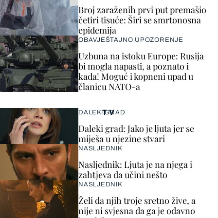
Broj zaraženih prvi put premašio
četiri tisuće: Širi se smrtonosna
epidemija
OBAVJEŠTAJNO UPOZORENJE
Uzbuna na istoku Europe: Rusija
bi mogla napasti, a poznato i
kada! Moguć i kopneni upad u
članicu NATO-a
TV
DALEKI GRAD
Daleki grad: Jako je ljuta jer se
miješa u njezine stvari
NASLJEDNIK
Nasljednik: Ljuta je na njega i
zahtjeva da učini nešto
NASLJEDNIK
Želi da njih troje sretno žive, a
nije ni svjesna da ga je odavno