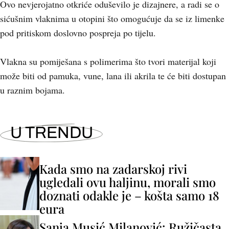
Ovo nevjerojatno otkriće oduševilo je dizajnere, a radi se o
sićušnim vlaknima u otopini što omogućuje da se iz limenke
pod pritiskom doslovno pospreja po tijelu.
Vlakna su pomiješana s polimerima što tvori materijal koji
može biti od pamuka, vune, lana ili akrila te će biti dostupan
u raznim bojama.
U TRENDU
Kada smo na zadarskoj rivi
ugledali ovu haljinu, morali smo
doznati odakle je – košta samo 18
eura
Sanja Musić Milanović: Ružičasta