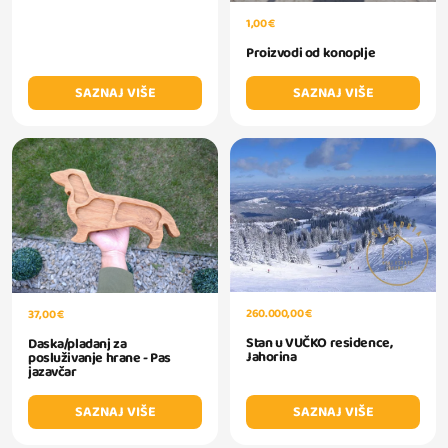
1,00 €
Proizvodi od konoplje
SAZNAJ VIŠE
SAZNAJ VIŠE
260.000,00 €
37,00 €
Stan u VUČKO residence,
Daska/pladanj za
Jahorina
posluživanje hrane - Pas
jazavčar
SAZNAJ VIŠE
SAZNAJ VIŠE