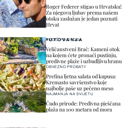
Roger Federer stigao u Hrvatsku!
Za njegovu ljubav prema našem
otoku zaslužan je jedan poznati
Hrvat
PUTOVANJA
VODIČ PO OTOKU
Veličanstveni Brač: Kameni otok
na kojem ćete pronaći pustinju,
predivne plaže i uzbudljivu hranu
OBVEZNO PROBATI!
Prefina ljetna salata od kupusa:
Kremasto savršenstvo koje
najbolje paše uz pečeno meso
NAJMANJA NA SVIJETU
Čudo prirode: Predivna pješčana
plaža na 100 metara od mora