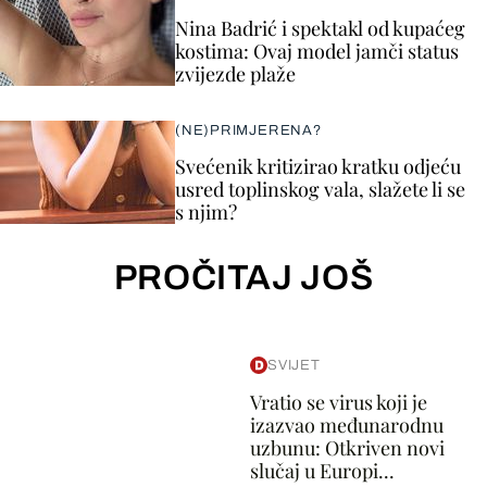
Nina Badrić i spektakl od kupaćeg
kostima: Ovaj model jamči status
zvijezde plaže
(NE)PRIMJERENA?
Svećenik kritizirao kratku odjeću
usred toplinskog vala, slažete li se
s njim?
PROČITAJ JOŠ
SVIJET
Vratio se virus koji je
izazvao međunarodnu
uzbunu: Otkriven novi
slučaj u Europi...