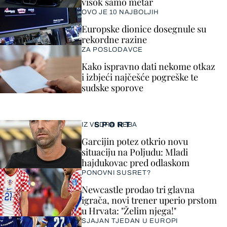
visok samo metar
OVO JE 10 NAJBOLJIH
Europske dionice dosegnule su
rekordne razine
ZA POSLODAVCE
Kako ispravno dati nekome otkaz
i izbjeći najčešće pogreške te
sudske sporove
SPORT
IZ VEDRA NEBA
Garcijin potez otkrio novu
situaciju na Poljudu: Mladi
hajdukovac pred odlaskom
PONOVNI SUSRET?
Newcastle prodao tri glavna
igrača, novi trener uperio prstom
u Hrvata: "Želim njega!"
SJAJAN TJEDAN U EUROPI