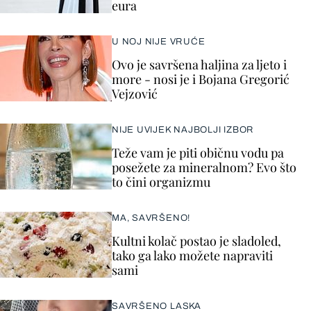
eura
U NOJ NIJE VRUĆE
Ovo je savršena haljina za ljeto i
more - nosi je i Bojana Gregorić
Vejzović
NIJE UVIJEK NAJBOLJI IZBOR
Teže vam je piti običnu vodu pa
posežete za mineralnom? Evo što
to čini organizmu
MA, SAVRŠENO!
Kultni kolač postao je sladoled,
tako ga lako možete napraviti
sami
SAVRŠENO LASKA