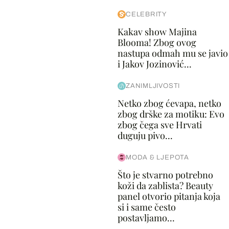
CELEBRITY
Kakav show Majina
Blooma! Zbog ovog
nastupa odmah mu se javio
i Jakov Jozinović...
ZANIMLJIVOSTI
Netko zbog ćevapa, netko
zbog drške za motiku: Evo
zbog čega sve Hrvati
duguju pivo...
MODA & LJEPOTA
Što je stvarno potrebno
koži da zablista? Beauty
panel otvorio pitanja koja
si i same često
postavljamo...