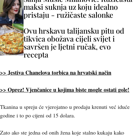
maksi suknja uz koju idealno
pristaju - ružičaste salonke
Ovu hrskavu talijansku pitu od
tikvica obožava cijeli svijet i
savršen je ljetni ručak, evo
recepta
>> Jestiva Chanelova torbica na hrvatski način
>> Oprez! Vjenčanice u kojima biste mogle ostati gole!
Tkanina u spreju će vjerojatno u prodaju krenuti već iduće
godine i to po cijeni od 15 dolara.
Zato ako ste jedna od onih žena koje stalno kukaju kako