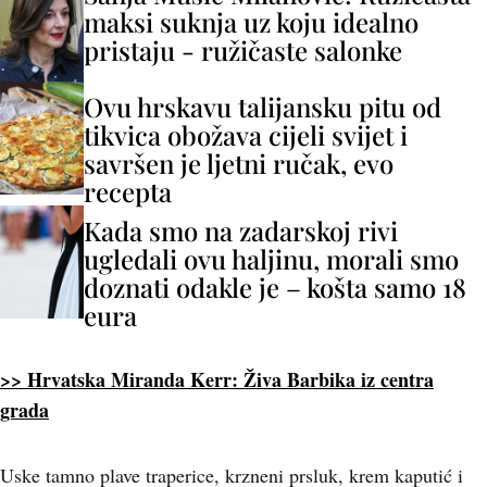
maksi suknja uz koju idealno
pristaju - ružičaste salonke
Ovu hrskavu talijansku pitu od
tikvica obožava cijeli svijet i
savršen je ljetni ručak, evo
recepta
Kada smo na zadarskoj rivi
ugledali ovu haljinu, morali smo
doznati odakle je – košta samo 18
eura
>> Hrvatska Miranda Kerr: Živa Barbika iz centra
grada
Uske tamno plave traperice, krzneni prsluk, krem kaputić i