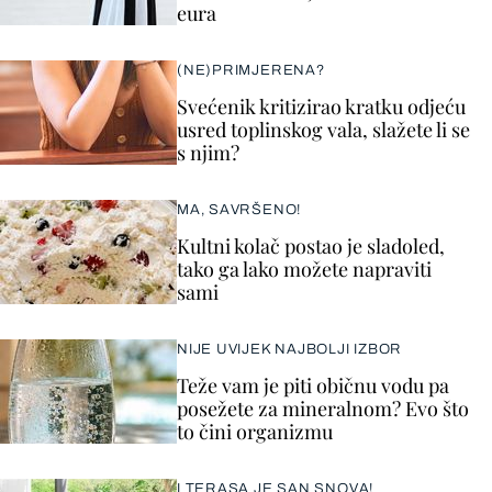
eura
(NE)PRIMJERENA?
Svećenik kritizirao kratku odjeću
usred toplinskog vala, slažete li se
s njim?
MA, SAVRŠENO!
Kultni kolač postao je sladoled,
tako ga lako možete napraviti
sami
NIJE UVIJEK NAJBOLJI IZBOR
Teže vam je piti običnu vodu pa
posežete za mineralnom? Evo što
to čini organizmu
I TERASA JE SAN SNOVA!