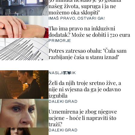
našeg života, supruga i ja ne
možemo oka sklopiti"
IMAŠ PRAVO, OSTVARI GA!
Tko ima pravo na inkluzivni
dodatak? Može se dobiti i 720 eura
PRIMORJE
Potres zatresao obalu: "Čula sam
razbijanje čaša u stanu iznad"
TV
NASLJEDNIK
Želi da njih troje sretno žive, a
nije ni svjesna da ga je odavno
izgubila
DALEKI GRAD
Uznemirena je zbog njegove
ucjene - hoće li napraviti što
traži?
DALEKI GRAD