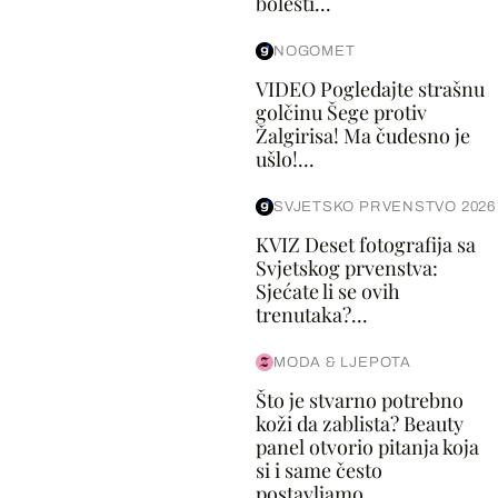
bolesti...
NOGOMET
VIDEO Pogledajte strašnu
golčinu Šege protiv
Žalgirisa! Ma čudesno je
ušlo!...
SVJETSKO PRVENSTVO 2026
KVIZ Deset fotografija sa
Svjetskog prvenstva:
Sjećate li se ovih
trenutaka?...
MODA & LJEPOTA
Što je stvarno potrebno
koži da zablista? Beauty
panel otvorio pitanja koja
si i same često
postavljamo...