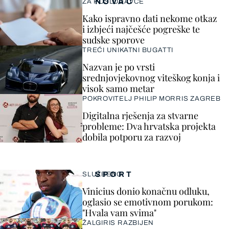
NOVAC
ZA POSLODAVCE
Kako ispravno dati nekome otkaz
i izbjeći najčešće pogreške te
sudske sporove
TREĆI UNIKATNI BUGATTI
Nazvan je po vrsti
srednjovjekovnog viteškog konja i
visok samo metar
POKROVITELJ PHILIP MORRIS ZAGREB
Digitalna rješenja za stvarne
probleme: Dva hrvatska projekta
dobila potporu za razvoj
SPORT
SLUŽBENO
Vinicius donio konačnu odluku,
oglasio se emotivnom porukom:
"Hvala vam svima"
ŽALGIRIS RAZBIJEN