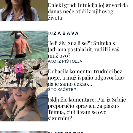
Daleki grad: Intuicija joj govori da
danas neće otići iz njihovog
života
ZABAVA
LOL
"Je li živ, zna li se?": Snimka s
Jadrana postala hit, radi li i vaš
muž ovo?
KAO IZ PIŠTOLJA
Dobacila komentar trudnici bez
noge, a muž ispalio odgovor kao
da je samo čekao…
ŠTO KAŽETE?
Isključio komentare: Par iz Srbije
preporučio spravicu za plažu s
Temua, čini li vam se ovo
sigurnim?