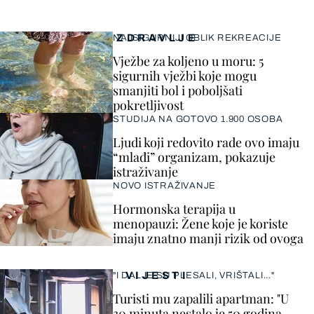
ZDRAVLJE
NAJSIGURNIJI OBLIK REKREACIJE
Vježbe za koljeno u moru: 5
sigurnih vježbi koje mogu
smanjiti bol i poboljšati
pokretljivost
STUDIJA NA GOTOVO 1.900 OSOBA
Ljudi koji redovito rade ovo imaju
“mlađi” organizam, pokazuje
istraživanje
NOVO ISTRAŽIVANJE
Hormonska terapija u
menopauzi: Žene koje je koriste
imaju znatno manji rizik od ovoga
VIJESTI
"I DALJE SU PLESALI, VRIŠTALI..."
Turisti mu zapalili apartman: "U
30 minuta nestalo je 50 godina