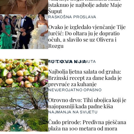
istaknuo je najbolje adute Maje
Šuput
RASKOŠNA PROSLAVA
Ovako je izgledalo vjenčanje Tije
Jurčić: Do oltara ju je dopratio
očuh, a slavilo se uz Olivera i
Rozgu
PUTOVANJA
GOTOVO ZA 15 MINUTA
Najbolja ljetna salata od graha:
Brzinski recept za dane kada je
prevruće za kuhanje
NEVJEROJATNO OPASNO
Otrovno drvo: Tihi ubojica koji je
najopasniji kada padne kiša
NAJMANJA NA SVIJETU
Čudo prirode: Predivna pješčana
plaža na 100 metara od mora