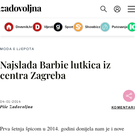
Dnevnik.hr
Vijesti
Sport
Showbizz
Putovanja
Slika nije dostupna
MODA & LJEPOTA
Najslađa Barbie lutkica iz
Facebook
centra Zagreba
X
04-01-2014
WhatsApp
Piše
Zadovoljna
KOMENTARI
Viber
Prva šetnja špicom u 2014. godini donijela nam je i nove