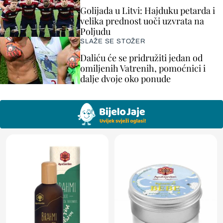
Golijada u Litvi: Hajduku petarda i
velika prednost uoči uzvrata na
Poljudu
SLAŽE SE STOŽER
Daliću će se pridružiti jedan od
omiljenih Vatrenih, pomoćnici i
dalje dvoje oko ponude