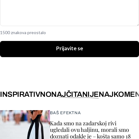
1500 znakova preostalo
Prijavite se
INSPIRATIVNO
NAJČITANIJE
NAJKOMEN
BAŠ EFEKTNA
Kada smo na zadarskoj rivi
ugledali ovu haljinu, morali smo
doznati odakle je – košta samo 18