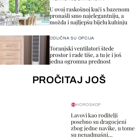
U ovoj raskošnoj kući s bazenom
pronašli smo najelegantniju, a
možda i najljepšu bijelu kuhinju
ODLIČNA SU OPCIJA
Toranjski ventilatori štede
prostor i rade tiše, a tu je i još
jedna ogromna prednost
PROČITAJ JOŠ
HOROSKOP
Lavovi kao roditelji
posebno su dragocjeni
zbog jedne navike, u tome
su nenadmašni...