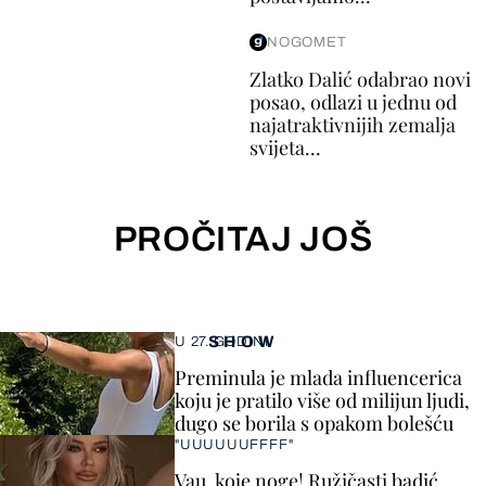
NOGOMET
Zlatko Dalić odabrao novi
posao, odlazi u jednu od
najatraktivnijih zemalja
svijeta...
PROČITAJ JOŠ
SHOW
U 27. GODINI
Preminula je mlada influencerica
koju je pratilo više od milijun ljudi,
dugo se borila s opakom bolešću
"UUUUUUFFFF"
Vau, koje noge! Ružičasti badić