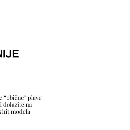
IJE
e “obične” plave
i dolazite na
5 hit modela