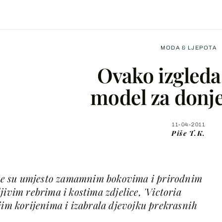
MODA & LJEPOTA
Ovako izgleda
model za donje
Facebook
11-04-2011
Piše
T.K.
X
e su umjesto zamamnim bokovima i prirodnim
WhatsApp
jivim rebrima i kostima zdjelice, 'Victoria
jim korijenima i izabrala djevojku prekrasnih
Viber