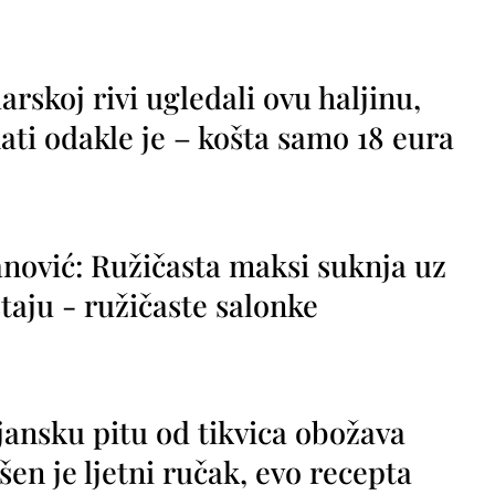
rskoj rivi ugledali ovu haljinu,
ti odakle je – košta samo 18 eura
nović: Ružičasta maksi suknja uz
taju - ružičaste salonke
jansku pitu od tikvica obožava
vršen je ljetni ručak, evo recepta