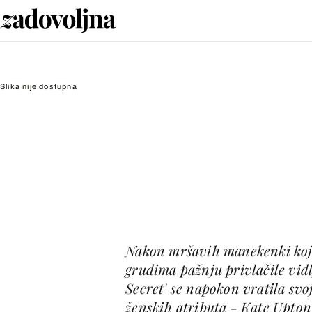
Slika nije dostupna
Nakon mršavih manekenki koj
grudima pažnju privlačile vidl
Secret' se napokon vratila svo
ženskih atributa - Kate Upton