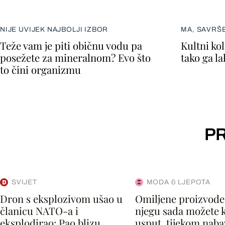
NIJE UVIJEK NAJBOLJI IZBOR
MA, SAVRŠ
Teže vam je piti običnu vodu pa
Kultni kol
posežete za mineralnom? Evo što
tako ga l
to čini organizmu
PR
SVIJET
MODA & LJEPOTA
Dron s eksplozivom ušao u
Omiljene proizvode
članicu NATO-a i
njegu sada možete k
eksplodirao: Pao blizu
usput, tijekom naba