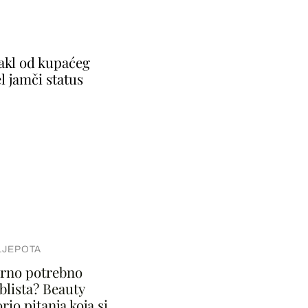
takl od kupaćeg
l jamči status
LJEPOTA
varno potrebno
blista? Beauty
rio pitanja koja si