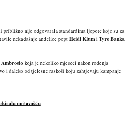
i približno nije odgovarala standardima ljepote koje su za
Heidi Klum
Tyre Banks
stavile nekadašnje anđelice popt
i
.
a Ambrosio
koja je nekoliko mjeseci nakon rođenja
o i daleko od tjelesne raskoši koju zahtjevaju kampanje
okirala mršavošću