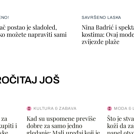
ENO!
SAVRŠENO LASKA
ač postao je sladoled,
Nina Badrić i spek
ako možete napraviti sami
kostima: Ovaj mode
zvijezde plaže
OČITAJ JOŠ
KULTURA & ZABAVA
MODA & 
 za
Kad su uspomene previše
Što je st
upiti i
dobre za samo jedno
koži da za
vke
gledanje: Mali uređaj koji je
panel otvo