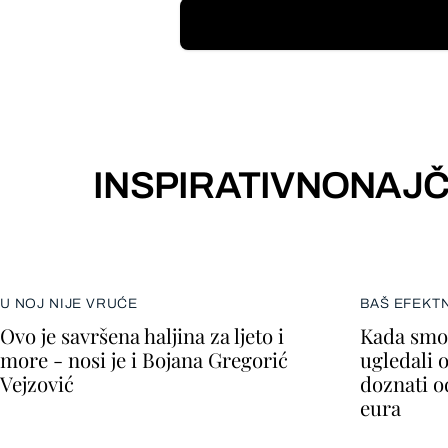
INSPIRATIVNO
NAJČ
U NOJ NIJE VRUĆE
BAŠ EFEKT
Ovo je savršena haljina za ljeto i
Kada smo 
more - nosi je i Bojana Gregorić
ugledali 
Vejzović
doznati o
eura