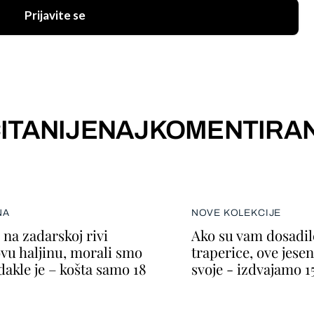
Prijavite se
ITANIJE
NAJKOMENTIRAN
NA
NOVE KOLEKCIJE
na zadarskoj rivi
Ako su vam dosadil
ovu haljinu, morali smo
traperice, ove jesen
dakle je – košta samo 18
svoje - izdvajamo 1