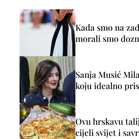
Kada smo na zada
morali smo dozna
Sanja Musić Mila
koju idealno pris
Ovu hrskavu tali
cijeli svijet i sa