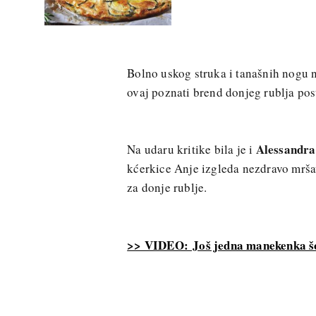
Bolno uskog struka i tanašnih nogu n
ovaj poznati brend donjeg rublja po
Alessandr
Na udaru kritike bila je i
kćerkice Anje izgleda nezdravo mršav
za donje rublje.
>> VIDEO: Još jedna manekenka š