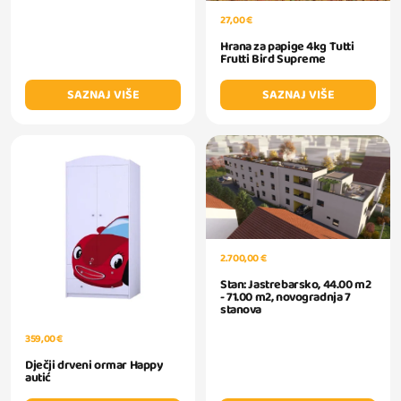
27,00 €
Hrana za papige 4kg Tutti
Frutti Bird Supreme
SAZNAJ VIŠE
SAZNAJ VIŠE
2.700,00 €
Stan: Jastrebarsko, 44.00 m2
- 71.00 m2, novogradnja 7
stanova
359,00 €
Dječji drveni ormar Happy
autić