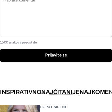
1500 znakova preostalo
Prijavite se
INSPIRATIVNO
NAJČITANIJE
NAJKOMEN
POPUT SIRENE