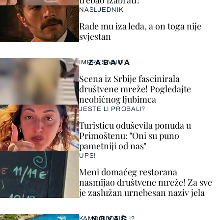
trebao izabrati?
NASLJEDNIK
Rade mu iza leđa, a on toga nije
svjestan
ZABAVA
IMPRESIVNO!
Scena iz Srbije fascinirala
društvene mreže! Pogledajte
neobičnog ljubimca
JESTE LI PROBALI?
Turisticu oduševila ponuda u
Primoštenu: "Oni su puno
pametniji od nas"
UPS!
Meni domaćeg restorana
nasmijao društvene mreže! Za sve
je zaslužan urnebesan naziv jela
NOVAC
KAMO BI OTIŠLI?