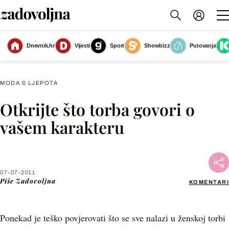
Dnevnik.hr
Vijesti
Sport
Showbizz
Putovanja
Slika nije dostupna
MODA & LJEPOTA
Otkrijte što torba govori o
Facebook
vašem karakteru
X
07-07-2011
WhatsApp
Piše
Zadovoljna
KOMENTARI
Viber
Ponekad je teško povjerovati što se sve nalazi u ženskoj torbi