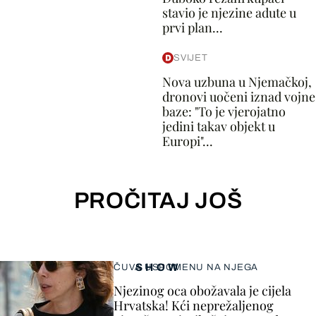
stavio je njezine adute u
prvi plan...
SVIJET
Nova uzbuna u Njemačkoj,
dronovi uočeni iznad vojne
baze: "To je vjerojatno
jedini takav objekt u
Europi"...
PROČITAJ JOŠ
SHOW
ČUVA USPOMENU NA NJEGA
Njezinog oca obožavala je cijela
Hrvatska! Kći neprežaljenog