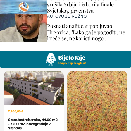
srušila Srbiju i izborila finale
Svjetskog prvenstva
AU, OVO JE RUŽNO
Poznati analitičar popljuvao
Hrgovića: "Lako ga je pogoditi, ne
kreće se, ne koristi noge..."
2.700,00 €
Stan: Jastrebarsko, 44.00 m2
- 71.00 m2, novogradnja 7
stanova