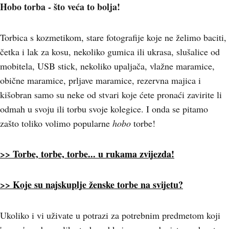
Hobo torba - što veća to bolja!
Torbica s kozmetikom, stare fotografije koje ne želimo baciti,
četka i lak za kosu, nekoliko gumica ili ukrasa, slušalice od
mobitela, USB stick, nekoliko upaljača, vlažne maramice,
obične maramice, prljave maramice, rezervna majica i
kišobran samo su neke od stvari koje ćete pronaći zavirite li
odmah u svoju ili torbu svoje kolegice. I onda se pitamo
zašto toliko volimo popularne
hobo
torbe!
>> Torbe, torbe, torbe... u rukama zvijezda!
>> Koje su najskuplje ženske torbe na svijetu?
Ukoliko i vi uživate u potrazi za potrebnim predmetom koji