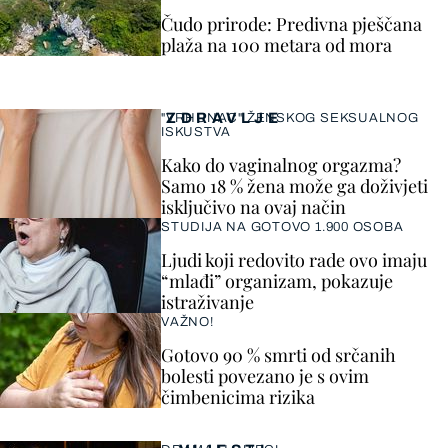
Čudo prirode: Predivna pješčana
plaža na 100 metara od mora
ZDRAVLJE
"VRHUNAC" ŽENSKOG SEKSUALNOG
ISKUSTVA
Kako do vaginalnog orgazma?
Samo 18 % žena može ga doživjeti
isključivo na ovaj način
STUDIJA NA GOTOVO 1.900 OSOBA
Ljudi koji redovito rade ovo imaju
“mlađi” organizam, pokazuje
istraživanje
VAŽNO!
Gotovo 90 % smrti od srčanih
bolesti povezano je s ovim
čimbenicima rizika