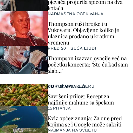
pjevača projurila špicom na dva
kotača
NADMAŠENA OČEKIVANJA
Thompson ruši brojke i u
Vukovaru! Objavljeno koliko je
ulaznica prodano u kratkom
vremenu
PRED 20 TISUĆA LJUDI
Thompson izazvao ovacije već na
početku koncerta: "Što ću kad sam
slab..."
PUTOVANJA
UZ RUČAK ILI VEČERU
Savršeni prilog: Recept za
najfinije mahune sa špekom
15 PITANJA
Kviz općeg znanja: Za one pred
kojima se i Google može sakriti
NAJMANJA NA SVIJETU