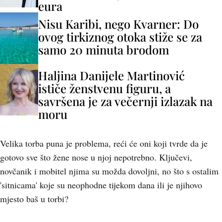
eura
Nisu Karibi, nego Kvarner: Do
ovog tirkiznog otoka stiže se za
samo 20 minuta brodom
Haljina Danijele Martinović
ističe ženstvenu figuru, a
savršena je za večernji izlazak na
moru
Velika torba puna je problema, reći će oni koji tvrde da je
gotovo sve što žene nose u njoj nepotrebno. Ključevi,
novčanik i mobitel njima su možda dovoljni, no što s ostalim
'sitnicama' koje su neophodne tijekom dana ili je njihovo
mjesto baš u torbi?