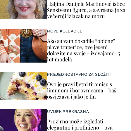
Haljina Danijele Martinović ističe
ženstvenu figuru, a savršena je za
večernji izlazak na moru
NOVE KOLEKCIJE
Ako su vam dosadile “obične”
plave traperice, ove jeseni
dolazite na svoje - izdvajamo 15
hit modela
PREJEDNOSTAVNO ZA SLOŽITI
Ovo je pravi ljetni tiramisu s
limunom i borovnicama – baš
osvježava i jako je fin
UVIJEK PREKRASNA
Prozirno može izgledati
elegantno i profinjeno – ova