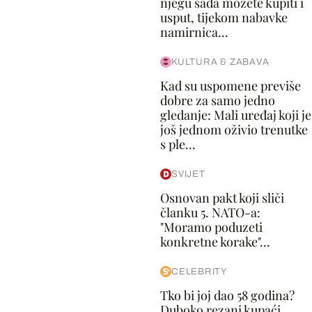
njegu sada možete kupiti i
usput, tijekom nabavke
namirnica...
KULTURA & ZABAVA
Kad su uspomene previše
dobre za samo jedno
gledanje: Mali uređaj koji je
još jednom oživio trenutke
s ple...
SVIJET
Osnovan pakt koji sliči
članku 5. NATO-a:
"Moramo poduzeti
konkretne korake"...
CELEBRITY
Tko bi joj dao 58 godina?
Duboko rezani kupaći