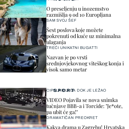
O preseljenju u inozemstvo
razmišlja 9 od 10 Europljana
SAM SVOJ ŠEF
Šest poslova koje možete
pokrenuti od kuće uz minimalna
ulaganja
TREĆI UNIKATNI BUGATTI
Nazvan je po vrsti
srednjovjekovnog viteškog konja i
visok samo metar
SPORT
CIPELARILI GA DOK JE LEŽAO
VIDEO Pojavila se nova snimka
tučnjave BBB-a i Torcide: "Je*ote,
pa ubit će ga!"
DRAMATIČAN PREOKRET
Kakva drama u Zagrebu! Hrvatska