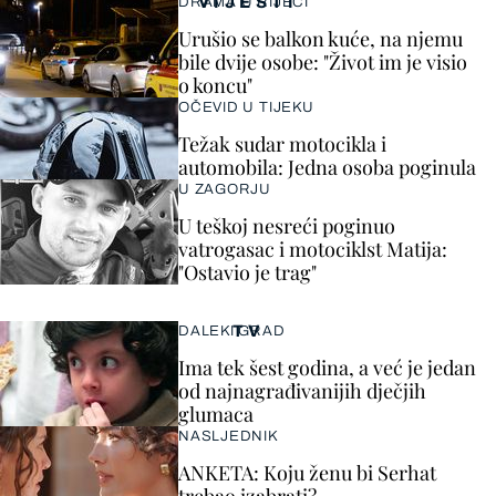
VIJESTI
DRAMA U RIJECI
Urušio se balkon kuće, na njemu
bile dvije osobe: "Život im je visio
o koncu"
OČEVID U TIJEKU
Težak sudar motocikla i
automobila: Jedna osoba poginula
U ZAGORJU
U teškoj nesreći poginuo
vatrogasac i motociklst Matija:
"Ostavio je trag"
TV
DALEKI GRAD
Ima tek šest godina, a već je jedan
od najnagrađivanijih dječjih
glumaca
NASLJEDNIK
ANKETA: Koju ženu bi Serhat