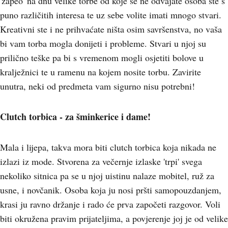
'zapeo' na dnu velike torbe od koje se ne odvajate osoba ste s
puno različitih interesa te uz sebe volite imati mnogo stvari.
Kreativni ste i ne prihvaćate ništa osim savršenstva, no vaša
bi vam torba mogla donijeti i probleme. Stvari u njoj su
prilično teške pa bi s vremenom mogli osjetiti bolove u
kralježnici te u ramenu na kojem nosite torbu. Zavirite
unutra, neki od predmeta vam sigurno nisu potrebni!
Clutch torbica - za šminkerice i dame!
Mala i lijepa, takva mora biti clutch torbica koja nikada ne
izlazi iz mode. Stvorena za večernje izlaske 'trpi' svega
nekoliko sitnica pa se u njoj uistinu nalaze mobitel, ruž za
usne, i novčanik. Osoba koja ju nosi pršti samopouzdanjem,
krasi ju ravno držanje i rado će prva započeti razgovor. Voli
biti okružena pravim prijateljima, a povjerenje joj je od velike