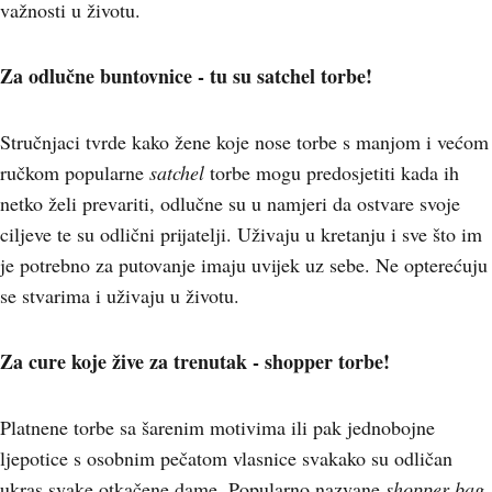
važnosti u životu.
Za odlučne buntovnice - tu su satchel torbe!
Stručnjaci tvrde kako žene koje nose torbe s manjom i većom
ručkom popularne
satchel
torbe mogu predosjetiti kada ih
netko želi prevariti, odlučne su u namjeri da ostvare svoje
ciljeve te su odlični prijatelji. Uživaju u kretanju i sve što im
je potrebno za putovanje imaju uvijek uz sebe. Ne opterećuju
se stvarima i uživaju u životu.
Za cure koje žive za trenutak - shopper torbe!
Platnene torbe sa šarenim motivima ili pak jednobojne
ljepotice s osobnim pečatom vlasnice svakako su odličan
ukras svake otkačene dame. Popularno nazvane
shopper bag