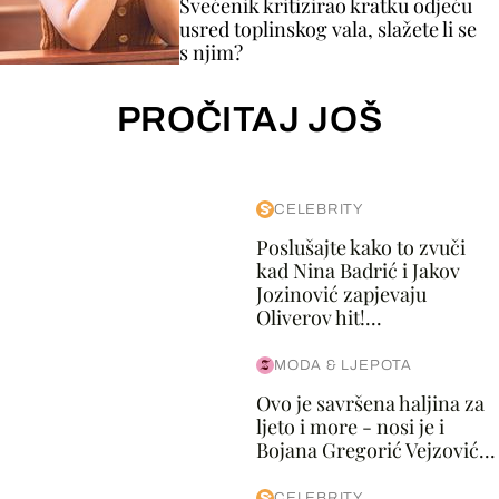
Svećenik kritizirao kratku odjeću
usred toplinskog vala, slažete li se
s njim?
PROČITAJ JOŠ
CELEBRITY
Poslušajte kako to zvuči
kad Nina Badrić i Jakov
Jozinović zapjevaju
Oliverov hit!...
MODA & LJEPOTA
Ovo je savršena haljina za
ljeto i more - nosi je i
Bojana Gregorić Vejzović...
CELEBRITY