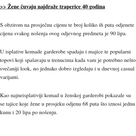
>> Žene čuvaju najdraže traperice 40 godina
S obzirom na prosječnu cijenu te broj koliko ih puta odjenete
cijena svakog nošenja ovog odjevnog predmeta je 90 lipa.
U isplative komade garderobe spadaju i majice te popularni
topovi koji spašavaju u trenucima kada vam je potrebno nešto
svečaniji look, no jednako dobro izgledaju i u dnevnoj casual
varijanti.
Kao najneisplativiji komad u ženskoj garderobi pokazale su
se tajice koje žene u prosjeku odjenu 68 puta što iznosi jednu
kunu i 20 lipa po nošenju.