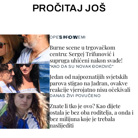
PROČITAJ JOŠ
SHOW
OPET PROBLEMI
Burne scene u trgovačkom
centru: Sergej Trifunović i
supruga uhićeni nakon svađe!
"KAO DA SU NOVAK ĐOKOVIĆ"
Jedan od najpoznatijih svjetskih
parova stigao na Jadran, ovakve
reakcije vjerojatno nisu očekivali
DANAS ŽIVI POVUČENO
Znate li tko je ovo? Kao dijete
ostala je bez oba roditelja, a onda i
bez milijuna koje je trebala
naslijediti