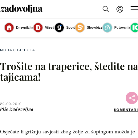
Dnevnik.hr
Vijesti
Sport
Showbizz
Putovanja
Slika nije dostupna
MODA & LJEPOTA
Trošite na traperice, štedite na
Facebook
tajicama!
X
22-09-2010
WhatsApp
Piše
Zadovoljna
KOMENTARI
Viber
Osjećate li grižnju savjesti zbog želje za šopingom možda je