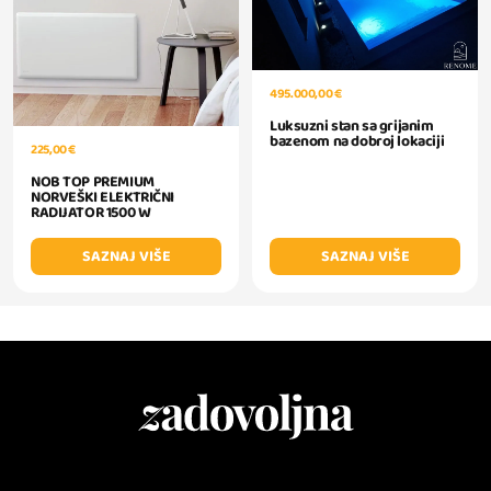
495.000,00 €
Luksuzni stan sa grijanim
bazenom na dobroj lokaciji
225,00 €
NOB TOP PREMIUM
NORVEŠKI ELEKTRIČNI
RADIJATOR 1500 W
SAZNAJ VIŠE
SAZNAJ VIŠE