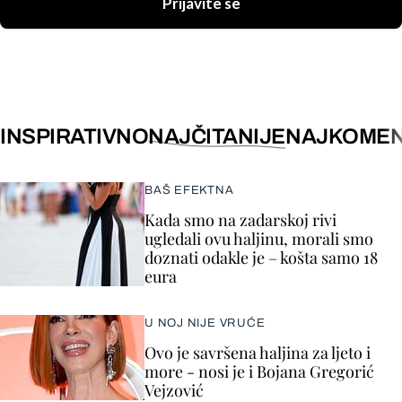
Prijavite se
INSPIRATIVNO
NAJČITANIJE
NAJKOMEN
BAŠ EFEKTNA
Kada smo na zadarskoj rivi
ugledali ovu haljinu, morali smo
doznati odakle je – košta samo 18
eura
U NOJ NIJE VRUĆE
Ovo je savršena haljina za ljeto i
more - nosi je i Bojana Gregorić
Vejzović