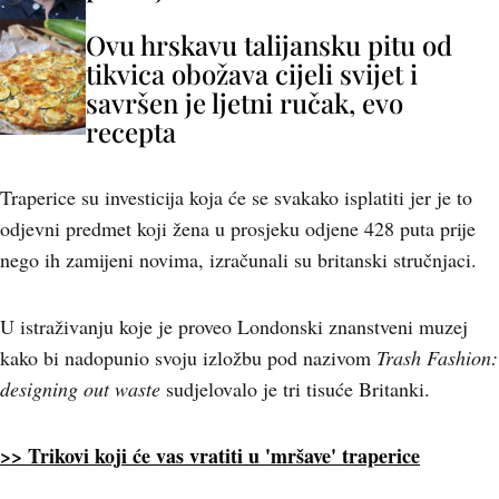
Ovu hrskavu talijansku pitu od
tikvica obožava cijeli svijet i
savršen je ljetni ručak, evo
recepta
Traperice su investicija koja će se svakako isplatiti jer je to
odjevni predmet koji žena u prosjeku odjene 428 puta prije
nego ih zamijeni novima, izračunali su britanski stručnjaci.
U istraživanju koje je proveo Londonski znanstveni muzej
kako bi nadopunio svoju izložbu pod nazivom
Trash Fashion:
designing out waste
sudjelovalo je tri tisuće Britanki.
>> Trikovi koji će vas vratiti u 'mršave' traperice