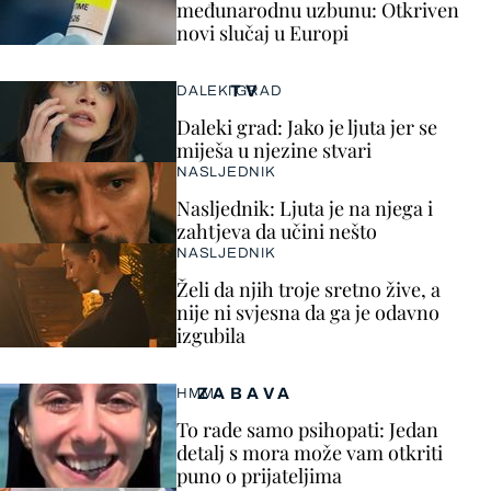
međunarodnu uzbunu: Otkriven
novi slučaj u Europi
TV
DALEKI GRAD
Daleki grad: Jako je ljuta jer se
miješa u njezine stvari
NASLJEDNIK
Nasljednik: Ljuta je na njega i
zahtjeva da učini nešto
NASLJEDNIK
Želi da njih troje sretno žive, a
nije ni svjesna da ga je odavno
izgubila
ZABAVA
HMM…
To rade samo psihopati: Jedan
detalj s mora može vam otkriti
puno o prijateljima