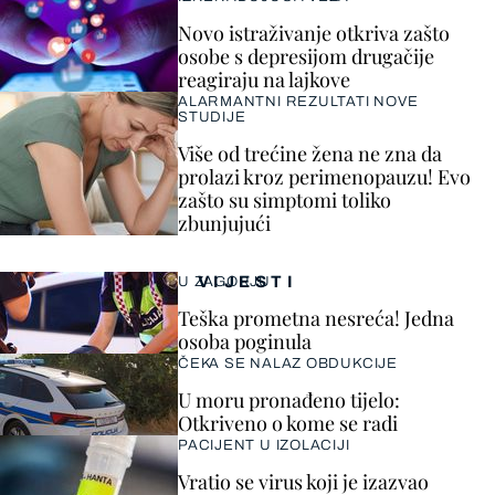
Novo istraživanje otkriva zašto
osobe s depresijom drugačije
reagiraju na lajkove
ALARMANTNI REZULTATI NOVE
STUDIJE
Više od trećine žena ne zna da
prolazi kroz perimenopauzu! Evo
zašto su simptomi toliko
zbunjujući
VIJESTI
U ZAGORJU
Teška prometna nesreća! Jedna
osoba poginula
ČEKA SE NALAZ OBDUKCIJE
U moru pronađeno tijelo:
Otkriveno o kome se radi
PACIJENT U IZOLACIJI
Vratio se virus koji je izazvao