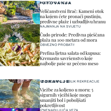
PUTOVANJA
VODIČ PO OTOKU
Veličanstveni Brač: Kameni otok
na kojem ćete pronaći pustinju,
predivne plaže i uzbudljivu hranu
NAJMANJA NA SVIJETU
Čudo prirode: Predivna pješčana
plaža na 100 metara od mora
OBVEZNO PROBATI!
Prefina ljetna salata od kupusa:
Kremasto savršenstvo koje
najbolje paše uz pečeno meso
ZDRAVLJE
NAJSIGURNIJI OBLIK REKREACIJE
Vježbe za koljeno u moru: 5
sigurnih vježbi koje mogu
smanjiti bol i poboljšati
pokretljivost
IZNENAĐUJUĆA VEZA