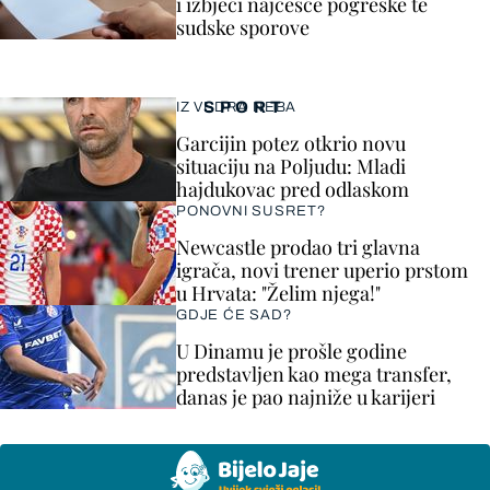
i izbjeći najčešće pogreške te
sudske sporove
SPORT
IZ VEDRA NEBA
Garcijin potez otkrio novu
situaciju na Poljudu: Mladi
hajdukovac pred odlaskom
PONOVNI SUSRET?
Newcastle prodao tri glavna
igrača, novi trener uperio prstom
u Hrvata: "Želim njega!"
GDJE ĆE SAD?
U Dinamu je prošle godine
predstavljen kao mega transfer,
danas je pao najniže u karijeri