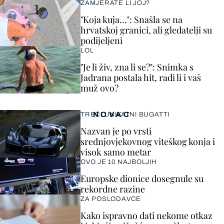
ZAMJERATE LI JOJ?
"Koja kuja…": Snašla se na
hrvatskoj granici, ali gledatelji su
podijeljeni
LOL
"Je li živ, zna li se?": Snimka s
Jadrana postala hit, radi li i vaš
muž ovo?
NOVAC
TREĆI UNIKATNI BUGATTI
Nazvan je po vrsti
srednjovjekovnog viteškog konja i
visok samo metar
OVO JE 10 NAJBOLJIH
Europske dionice dosegnule su
rekordne razine
ZA POSLODAVCE
Kako ispravno dati nekome otkaz