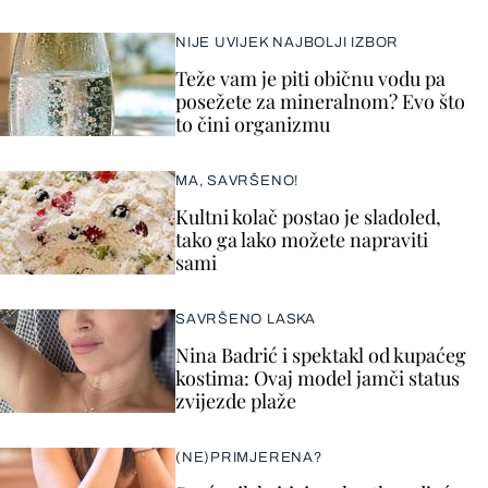
NIJE UVIJEK NAJBOLJI IZBOR
Teže vam je piti običnu vodu pa
posežete za mineralnom? Evo što
to čini organizmu
MA, SAVRŠENO!
Kultni kolač postao je sladoled,
tako ga lako možete napraviti
sami
SAVRŠENO LASKA
Nina Badrić i spektakl od kupaćeg
kostima: Ovaj model jamči status
zvijezde plaže
(NE)PRIMJERENA?