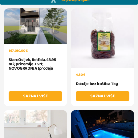
167.010,00 €
Stan: Osijek, Retfala, 43.95
m2, prizemlje + vrt,
NOVOGRADNJA (prodaja
4,80 €
Datulje bez koštica 1 kg
SAZNAJ VIŠE
SAZNAJ VIŠE