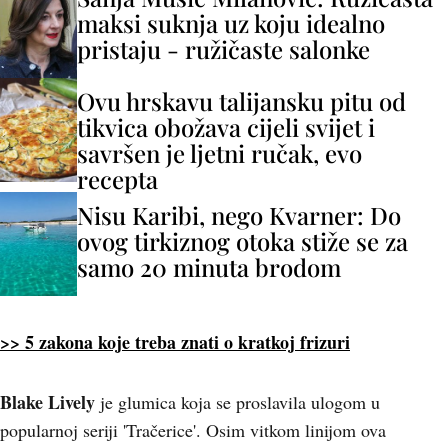
maksi suknja uz koju idealno
pristaju - ružičaste salonke
Ovu hrskavu talijansku pitu od
tikvica obožava cijeli svijet i
savršen je ljetni ručak, evo
recepta
Nisu Karibi, nego Kvarner: Do
ovog tirkiznog otoka stiže se za
samo 20 minuta brodom
>> 5 zakona koje treba znati o kratkoj frizuri
Blake Lively
je glumica koja se proslavila ulogom u
popularnoj seriji 'Tračerice'. Osim vitkom linijom ova