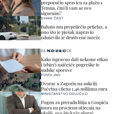
preporučio spravicu za plažu s
Temua, čini li vam se ovo
sigurnim?
SVAKA ČAST
Bahato mu prepriječio prijelaz, a
ono što je pješak napravio
oduševilo je društvene mreže
NOVAC
ZA POSLODAVCE
Kako ispravno dati nekome otkaz
i izbjeći najčešće pogreške te
sudske sporove
POVOLJNO
Dvorac u Zagorju na aukciji.
Početna cijena 1,46 milijuna eura
MINISTARSTVO ODLUČILO
Pogon za preradu litija u Gospiću
mora na procjenu utjecaja na
okoliš, evo što kaže ulagač