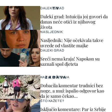
TV
DALEKI GRAD
Daleki grad: Intuicija joj govori da
danas neće otići iz njihovog
života
NASLJEDNIK
Nasljednik: Nije očekivala takve
uvrede od vlastite majke
DALEKI GRAD
Sreći nema kraja! Napokon su
saznali spol djeteta
ZABAVA
KAO IZ PIŠTOLJA
Dobacila komentar trudnici bez
noge, a muž ispalio odgovor kao
da je samo čekao…
ŠTO KAŽETE?
Isključio komentare: Par iz Srbije