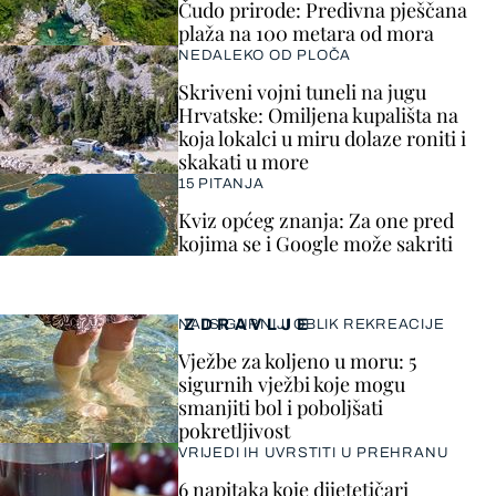
Čudo prirode: Predivna pješčana
plaža na 100 metara od mora
NEDALEKO OD PLOČA
Skriveni vojni tuneli na jugu
Hrvatske: Omiljena kupališta na
koja lokalci u miru dolaze roniti i
skakati u more
15 PITANJA
Kviz općeg znanja: Za one pred
kojima se i Google može sakriti
ZDRAVLJE
NAJSIGURNIJI OBLIK REKREACIJE
Vježbe za koljeno u moru: 5
sigurnih vježbi koje mogu
smanjiti bol i poboljšati
pokretljivost
VRIJEDI IH UVRSTITI U PREHRANU
6 napitaka koje dijetetičari