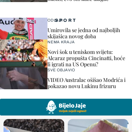
SPORT
ODLAZI
Umirovila se jedna od najboljih
skijašica novog doba
NEMA KRAJA
Novi šok u teniskom svijetu:
Alcaraz propušta Cincinatti, hoće
li igrati na US Openu?
SVE OBJAVIO
VIDEO Australac ošišao Modrića i
pokazao novu Lukinu frizuru