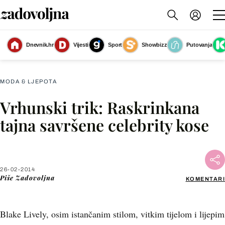
Dnevnik.hr
Vijesti
Sport
Showbizz
Putovanja
Slika nije dostupna
MODA & LJEPOTA
Vrhunski trik: Raskrinkana
Facebook
tajna savršene celebrity kose
X
26-02-2014
WhatsApp
Piše
Zadovoljna
KOMENTARI
Viber
Blake Lively, osim istančanim stilom, vitkim tijelom i lijepim