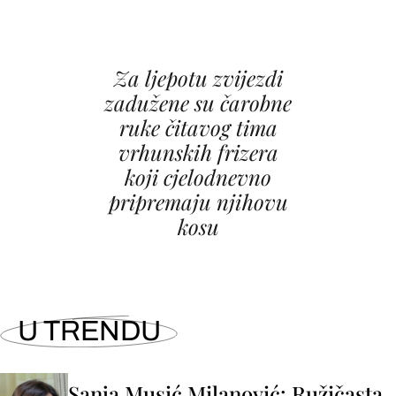
Za ljepotu zvijezdi
zadužene su čarobne
ruke čitavog tima
vrhunskih frizera
koji cjelodnevno
pripremaju njihovu
kosu
U TRENDU
Sanja Musić Milanović: Ružičasta