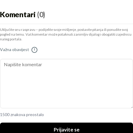
Komentari
(0)
Uključite se u raspravu – podijelite svoje mišljenje, postavite pitanja ili ponudite svoj
pogled na temu. Vaš komentar može potaknuti zanimljiv dijalog i obogatiti zajednicu
našeg portala.
Važna obavijest
!
1500 znakova preostalo
Prijavite se