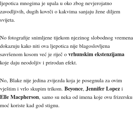
ljepotica mnogima je upala u oko zbog nevjerojatno
zavodljivih, dugih kovrči o kakvima sanjaju žene diljem
svijeta.
No fotografije snimljene tijekom njezinog slobodnog vremena
dokazuju kako niti ova ljepotica nije blagoslovljena
vrhunskim ekstenzijama
savršenom kosom već je riječ o
koje daju neodoljiv i prirodan efekt.
No, Blake nije jedina zvijezda koja je posegnula za ovim
Beyonce
Jennifer Lopez
vještim i vrlo skupim trikom.
,
i
Elle Macpherson
, samo su neka od imena koje ovu frizersku
moć koriste kad god stignu.