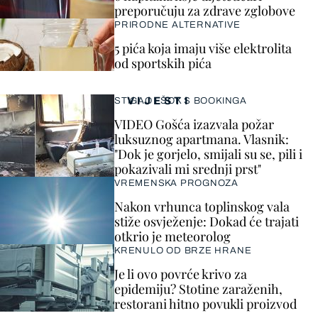
preporučuju za zdrave zglobove
PRIRODNE ALTERNATIVE
5 pića koja imaju više elektrolita
od sportskih pića
VIJESTI
STIGAO I ŠOK S BOOKINGA
VIDEO Gošća izazvala požar
luksuznog apartmana. Vlasnik:
"Dok je gorjelo, smijali su se, pili i
pokazivali mi srednji prst"
VREMENSKA PROGNOZA
Nakon vrhunca toplinskog vala
stiže osvježenje: Dokad će trajati
otkrio je meteorolog
KRENULO OD BRZE HRANE
Je li ovo povrće krivo za
epidemiju? Stotine zaraženih,
restorani hitno povukli proizvod