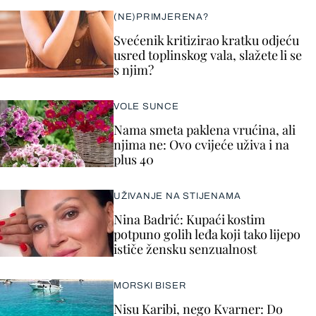
(NE)PRIMJERENA?
Svećenik kritizirao kratku odjeću
usred toplinskog vala, slažete li se
s njim?
VOLE SUNCE
Nama smeta paklena vrućina, ali
njima ne: Ovo cvijeće uživa i na
plus 40
UŽIVANJE NA STIJENAMA
Nina Badrić: Kupaći kostim
potpuno golih leđa koji tako lijepo
ističe žensku senzualnost
MORSKI BISER
Nisu Karibi, nego Kvarner: Do