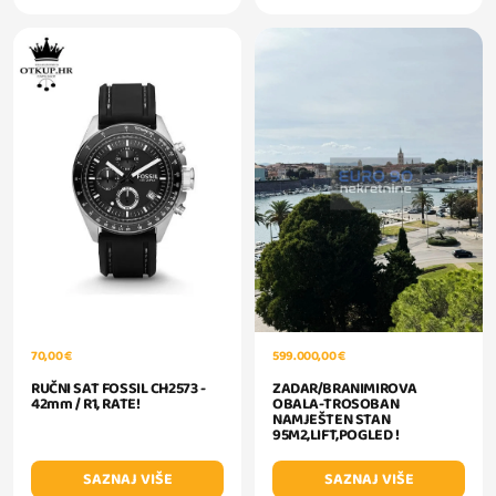
599.000,00 €
70,00 €
ZADAR/BRANIMIROVA
RUČNI SAT FOSSIL CH2573 -
OBALA-TROSOBAN
42mm / R1, RATE!
NAMJEŠTEN STAN
95M2,LIFT,POGLED !
SAZNAJ VIŠE
SAZNAJ VIŠE