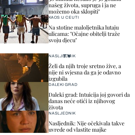
našeg života, supruga i ja ne
možemo oka sklopiti"
KAOS U CEUTI
Na stotine maloljetnika lutaju
ulicama: "Očajne obitelji traže
svoju djecu"
TV
NASLJEDNIK
Želi da njih troje sretno žive, a
nije ni svjesna da ga je odavno
izgubila
DALEKI GRAD
Daleki grad: Intuicija joj govori da
danas neće otići iz njihovog
života
NASLJEDNIK
Nasljednik: Nije očekivala takve
uvrede od vlastite majke