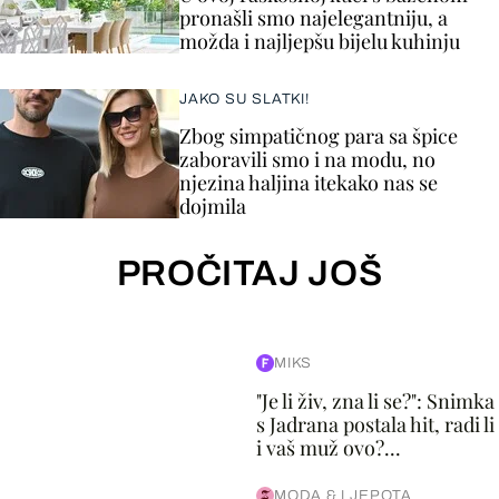
pronašli smo najelegantniju, a
možda i najljepšu bijelu kuhinju
JAKO SU SLATKI!
Zbog simpatičnog para sa špice
zaboravili smo i na modu, no
njezina haljina itekako nas se
dojmila
PROČITAJ JOŠ
MIKS
"Je li živ, zna li se?": Snimka
s Jadrana postala hit, radi li
i vaš muž ovo?...
MODA & LJEPOTA