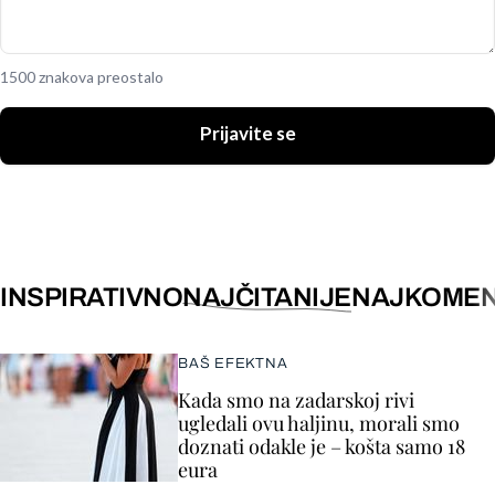
1500 znakova preostalo
Prijavite se
INSPIRATIVNO
NAJČITANIJE
NAJKOMEN
BAŠ EFEKTNA
Kada smo na zadarskoj rivi
ugledali ovu haljinu, morali smo
doznati odakle je – košta samo 18
eura