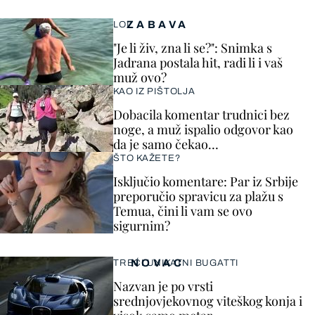
ZABAVA
LOL
"Je li živ, zna li se?": Snimka s
Jadrana postala hit, radi li i vaš
muž ovo?
KAO IZ PIŠTOLJA
Dobacila komentar trudnici bez
noge, a muž ispalio odgovor kao
da je samo čekao…
ŠTO KAŽETE?
Isključio komentare: Par iz Srbije
preporučio spravicu za plažu s
Temua, čini li vam se ovo
sigurnim?
NOVAC
TREĆI UNIKATNI BUGATTI
Nazvan je po vrsti
srednjovjekovnog viteškog konja i