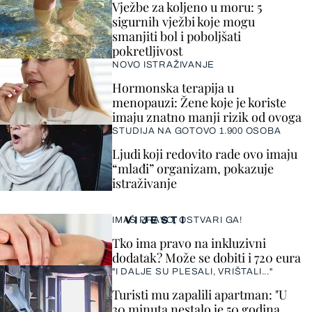
Vježbe za koljeno u moru: 5
sigurnih vježbi koje mogu
smanjiti bol i poboljšati
pokretljivost
NOVO ISTRAŽIVANJE
Hormonska terapija u
menopauzi: Žene koje je koriste
imaju znatno manji rizik od ovoga
STUDIJA NA GOTOVO 1.900 OSOBA
Ljudi koji redovito rade ovo imaju
“mlađi” organizam, pokazuje
istraživanje
VIJESTI
IMAŠ PRAVO, OSTVARI GA!
Tko ima pravo na inkluzivni
dodatak? Može se dobiti i 720 eura
"I DALJE SU PLESALI, VRIŠTALI..."
Turisti mu zapalili apartman: "U
30 minuta nestalo je 50 godina