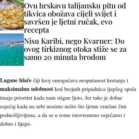
Ovu hrskavu talijansku pitu od
tikvica obožava cijeli svijet i
savršen je ljetni ručak, evo
recepta
Nisu Karibi, nego Kvarner: Do
ovog tirkiznog otoka stiže se za
samo 20 minuta brodom
Lagane hlače
čiji kroj omogućava nesputanost kretanja i
maksimalnu udobnost
kod brojnih pripadnica ljepšeg spola
imaju prioritet kada nam stigne ljeto. Jer tako je dobar
osjećaj kada na sebi nosimo nešto što ljetne vrućine čini
podnošljivijima, a da se u tome istovremeno osjećamo i
dobro i lijepo.