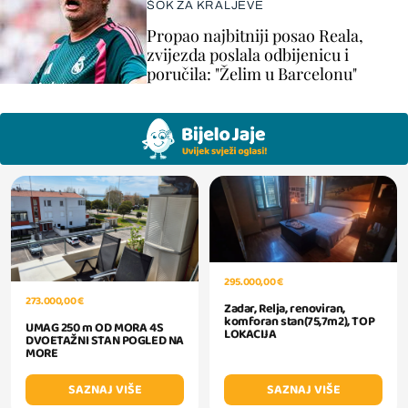
ŠOK ZA KRALJEVE
Propao najbitniji posao Reala,
zvijezda poslala odbijenicu i
poručila: "Želim u Barcelonu"
295.000,00 €
273.000,00 €
Zadar, Relja, renoviran,
komforan stan(75,7m2), TOP
UMAG 250 m OD MORA 4S
LOKACIJA
DVOETAŽNI STAN POGLED NA
MORE
SAZNAJ VIŠE
SAZNAJ VIŠE