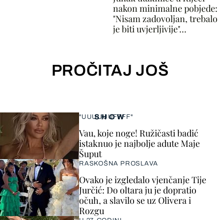
nakon minimalne pobjede:
"Nisam zadovoljan, trebalo
je biti uvjerljivije"...
PROČITAJ JOŠ
SHOW
"UUUUUUFFFF"
Vau, koje noge! Ružičasti badić
istaknuo je najbolje adute Maje
Šuput
RASKOŠNA PROSLAVA
Ovako je izgledalo vjenčanje Tije
Jurčić: Do oltara ju je dopratio
očuh, a slavilo se uz Olivera i
Rozgu