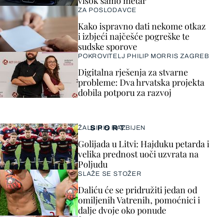
visok samo metar
ZA POSLODAVCE
Kako ispravno dati nekome otkaz
i izbjeći najčešće pogreške te
sudske sporove
POKROVITELJ PHILIP MORRIS ZAGREB
Digitalna rješenja za stvarne
probleme: Dva hrvatska projekta
dobila potporu za razvoj
SPORT
ŽALGIRIS RAZBIJEN
Golijada u Litvi: Hajduku petarda i
velika prednost uoči uzvrata na
Poljudu
SLAŽE SE STOŽER
Daliću će se pridružiti jedan od
omiljenih Vatrenih, pomoćnici i
dalje dvoje oko ponude