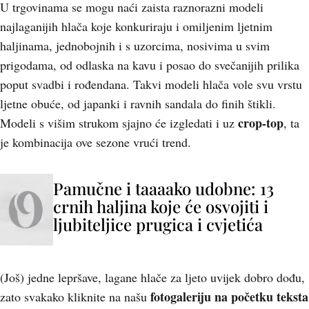
U trgovinama se mogu naći zaista raznorazni modeli
najlaganijih hlača koje konkuriraju i omiljenim ljetnim
haljinama, jednobojnih i s uzorcima, nosivima u svim
prigodama, od odlaska na kavu i posao do svečanijih prilika
poput svadbi i rođendana. Takvi modeli hlača vole svu vrstu
ljetne obuće, od japanki i ravnih sandala do finih štikli.
crop-top
Modeli s višim strukom sjajno će izgledati i uz
, ta
je kombinacija ove sezone vrući trend.
Pamučne i taaaako udobne: 13
crnih haljina koje će osvojiti i
ljubiteljice prugica i cvjetića
(Još) jedne lepršave, lagane hlače za ljeto uvijek dobro dođu,
fotogaleriju na početku teksta
zato svakako kliknite na našu