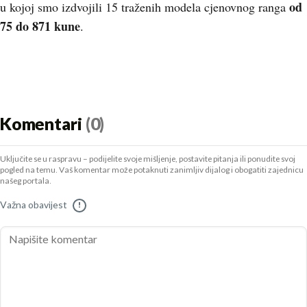
od
u kojoj smo izdvojili 15 traženih modela cjenovnog ranga
75 do 871 kune
.
Komentari
(0)
Uključite se u raspravu – podijelite svoje mišljenje, postavite pitanja ili ponudite svoj
pogled na temu. Vaš komentar može potaknuti zanimljiv dijalog i obogatiti zajednicu
našeg portala.
Važna obavijest
!