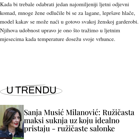
Kada bi trebale odabrati jedan najomiljeniji ljetni odjevni
komad, mnoge žene odlučile bi se za lagane, lepršave hlače,
model kakav se može naći u gotovo svakoj ženskoj garderobi.
Njihova udobnost upravo je ono što tražimo u ljetnim
mjesecima kada temperature dosežu svoje vrhunce.
U TRENDU
Sanja Musić Milanović: Ružičasta
maksi suknja uz koju idealno
pristaju - ružičaste salonke