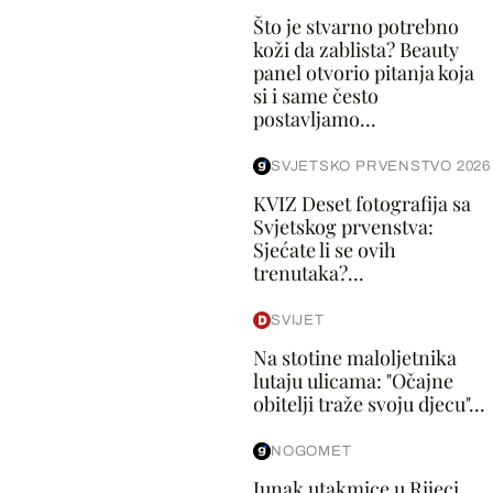
Što je stvarno potrebno
koži da zablista? Beauty
panel otvorio pitanja koja
si i same često
postavljamo...
SVJETSKO PRVENSTVO 2026
KVIZ Deset fotografija sa
Svjetskog prvenstva:
Sjećate li se ovih
trenutaka?...
SVIJET
Na stotine maloljetnika
lutaju ulicama: "Očajne
obitelji traže svoju djecu"...
NOGOMET
Junak utakmice u Rijeci