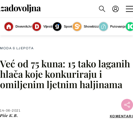
Dnevnik.hr
Vijesti
Sport
Showbizz
Putovanja
Slika nije dostupna
MODA & LJEPOTA
Već od 75 kuna: 15 tako laganih
Facebook
hlača koje konkuriraju i
omiljenim ljetnim haljinama
X
WhatsApp
14-06-2021
Piše
K.B.
KOMENTARI
Viber