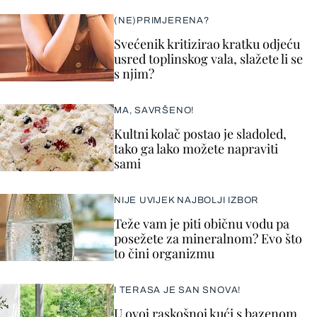
(NE)PRIMJERENA?
Svećenik kritizirao kratku odjeću
usred toplinskog vala, slažete li se
s njim?
MA, SAVRŠENO!
Kultni kolač postao je sladoled,
tako ga lako možete napraviti
sami
NIJE UVIJEK NAJBOLJI IZBOR
Teže vam je piti običnu vodu pa
posežete za mineralnom? Evo što
to čini organizmu
I TERASA JE SAN SNOVA!
U ovoj raskošnoj kući s bazenom