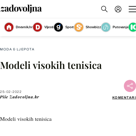
Dnevnik.hr
Vijesti
Sport
Showbizz
Putovanja
Slika nije dostupna
MODA & LJEPOTA
Modeli visokih tenisica
Facebook
X
25-02-2022
Piše
Zadovoljna.hr
KOMENTARI
WhatsApp
Modeli visokih tenisica
Viber