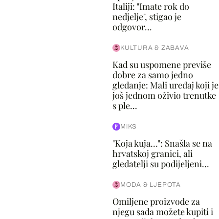
Italiji: "Imate rok do
nedjelje", stigao je
odgovor...
KULTURA & ZABAVA
Kad su uspomene previše
dobre za samo jedno
gledanje: Mali uređaj koji je
još jednom oživio trenutke
s ple...
MIKS
"Koja kuja…": Snašla se na
hrvatskoj granici, ali
gledatelji su podijeljeni...
MODA & LJEPOTA
Omiljene proizvode za
njegu sada možete kupiti i