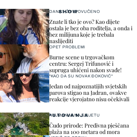
SHOW
DANAS ŽIVI POVUČENO
Znate li tko je ovo? Kao dijete
ostala je bez oba roditelja, a onda i
bez milijuna koje je trebala
naslijediti
OPET PROBLEMI
Burne scene u trgovačkom
centru: Sergej Trifunović i
supruga uhićeni nakon svađe!
"KAO DA SU NOVAK ĐOKOVIĆ"
Jedan od najpoznatijih svjetskih
parova stigao na Jadran, ovakve
reakcije vjerojatno nisu očekivali
PUTOVANJA
NAJMANJA NA SVIJETU
Čudo prirode: Predivna pješčana
plaža na 100 metara od mora