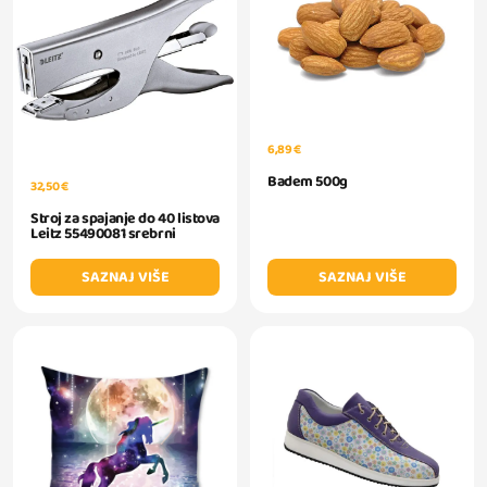
6,89 €
Badem 500g
32,50 €
Stroj za spajanje do 40 listova
Leitz 55490081 srebrni
SAZNAJ VIŠE
SAZNAJ VIŠE