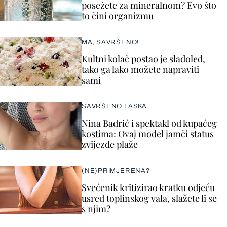
posežete za mineralnom? Evo što
to čini organizmu
MA, SAVRŠENO!
Kultni kolač postao je sladoled,
tako ga lako možete napraviti
sami
SAVRŠENO LASKA
Nina Badrić i spektakl od kupaćeg
kostima: Ovaj model jamči status
zvijezde plaže
(NE)PRIMJERENA?
Svećenik kritizirao kratku odjeću
usred toplinskog vala, slažete li se
s njim?