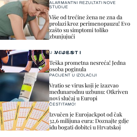
ALARMANTNI REZULTATI NOVE
STUDIJE
Više od trećine žena ne zna da
prolazi kroz perimenopauzu! Evo
zašto su simptomi toliko
zbunjujući
VIJESTI
U ZAGORJU
Teška prometna nesreća! Jedna
osoba poginula
PACIJENT U IZOLACIJI
Vratio se virus koji je izazvao
međunarodnu uzbunu: Otkriven
novi slučaj u Europi
ČESTITAMO!
Izvučen je Eurojackpot od čak
32,6 milijuna eura: Doznajte gdje
idu bogati dobitci u Hrvatskoj