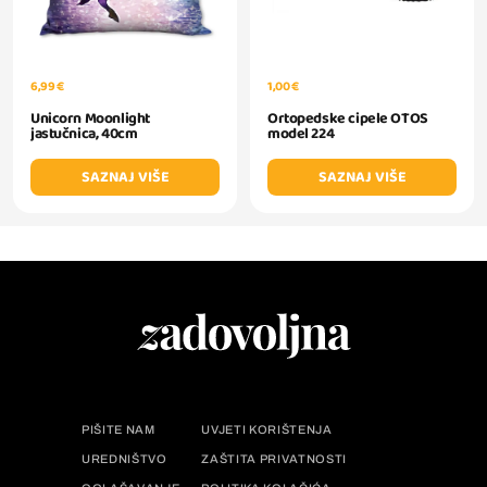
6,99 €
1,00 €
Unicorn Moonlight
Ortopedske cipele OTOS
jastučnica, 40cm
model 224
SAZNAJ VIŠE
SAZNAJ VIŠE
PIŠITE NAM
UVJETI KORIŠTENJA
UREDNIŠTVO
ZAŠTITA PRIVATNOSTI