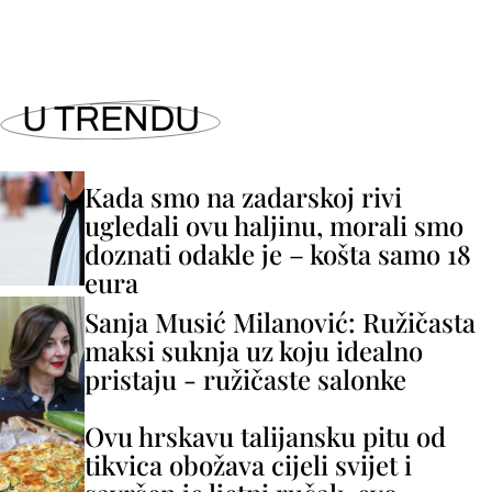
U TRENDU
Kada smo na zadarskoj rivi
ugledali ovu haljinu, morali smo
doznati odakle je – košta samo 18
eura
Sanja Musić Milanović: Ružičasta
maksi suknja uz koju idealno
pristaju - ružičaste salonke
Ovu hrskavu talijansku pitu od
tikvica obožava cijeli svijet i