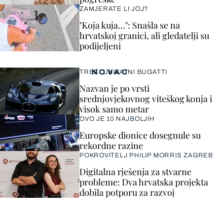
ZAMJERATE LI JOJ?
"Koja kuja…": Snašla se na
hrvatskoj granici, ali gledatelji su
podijeljeni
NOVAC
TREĆI UNIKATNI BUGATTI
Nazvan je po vrsti
srednjovjekovnog viteškog konja i
visok samo metar
OVO JE 10 NAJBOLJIH
Europske dionice dosegnule su
rekordne razine
POKROVITELJ PHILIP MORRIS ZAGREB
Digitalna rješenja za stvarne
probleme: Dva hrvatska projekta
dobila potporu za razvoj