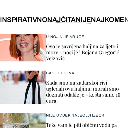
INSPIRATIVNO
NAJČITANIJE
NAJKOMEN
U NOJ NIJE VRUĆE
Ovo je savršena haljina za ljeto i
more - nosi je i Bojana Gregorić
Vejzović
BAŠ EFEKTNA
Kada smo na zadarskoj rivi
ugledali ovu haljinu, morali smo
doznati odakle je – košta samo 18
eura
NIJE UVIJEK NAJBOLJI IZBOR
Teže vam je piti običnu vodu pa