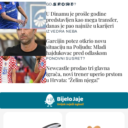
SPORT
GDJE ĆE SAD?
U Dinamu je prošle godine
predstavljen kao mega transfer,
danas je pao najniže u karijeri
IZ VEDRA NEBA
Garcijin potez otkrio novu
situaciju na Poljudu: Mladi
hajdukovac pred odlaskom
PONOVNI SUSRET?
Newcastle prodao tri glavna
igrača, novi trener uperio prstom
u Hrvata: "Želim njega!"