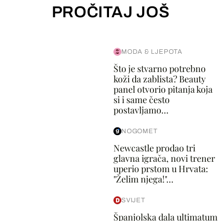
PROČITAJ JOŠ
MODA & LJEPOTA
Što je stvarno potrebno
koži da zablista? Beauty
panel otvorio pitanja koja
si i same često
postavljamo...
NOGOMET
Newcastle prodao tri
glavna igrača, novi trener
uperio prstom u Hrvata:
"Želim njega!"...
SVIJET
Španjolska dala ultimatum