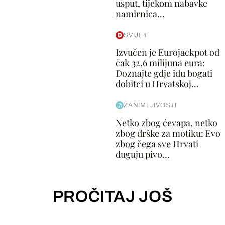
usput, tijekom nabavke
namirnica...
SVIJET
Izvučen je Eurojackpot od
čak 32,6 milijuna eura:
Doznajte gdje idu bogati
dobitci u Hrvatskoj...
ZANIMLJIVOSTI
Netko zbog ćevapa, netko
zbog drške za motiku: Evo
zbog čega sve Hrvati
duguju pivo...
PROČITAJ JOŠ