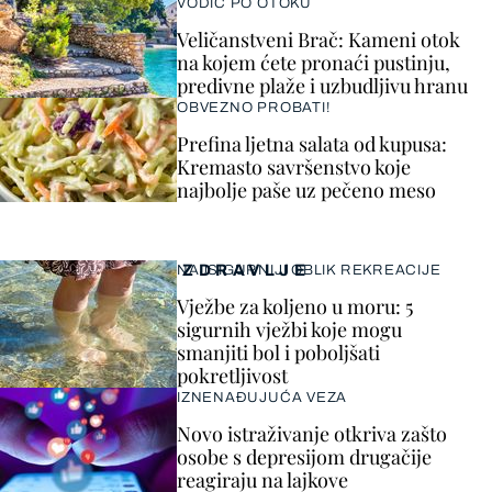
VODIČ PO OTOKU
Veličanstveni Brač: Kameni otok
na kojem ćete pronaći pustinju,
predivne plaže i uzbudljivu hranu
OBVEZNO PROBATI!
Prefina ljetna salata od kupusa:
Kremasto savršenstvo koje
najbolje paše uz pečeno meso
ZDRAVLJE
NAJSIGURNIJI OBLIK REKREACIJE
Vježbe za koljeno u moru: 5
sigurnih vježbi koje mogu
smanjiti bol i poboljšati
pokretljivost
IZNENAĐUJUĆA VEZA
Novo istraživanje otkriva zašto
osobe s depresijom drugačije
reagiraju na lajkove