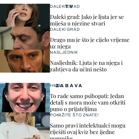
TV
DALEKI GRAD
Daleki grad: Jako je ljuta jer se
miješa u njezine stvari
DALEKI GRAD
Drago mu je što je cijelo vrijeme
uz njega
NASLJEDNIK
Nasljednik: Ljuta je na njega i
zahtjeva da učini nešto
ZABAVA
HMM…
To rade samo psihopati: Jedan
detalj s mora može vam otkriti
puno o prijateljima
POKAŽITE ŠTO ZNATE!
Samo pravi intelektualci mogu
riješiti ovaj kviz bez ijedne
pogreške