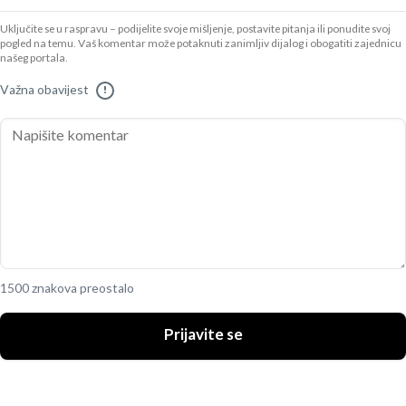
Uključite se u raspravu – podijelite svoje mišljenje, postavite pitanja ili ponudite svoj
pogled na temu. Vaš komentar može potaknuti zanimljiv dijalog i obogatiti zajednicu
našeg portala.
Važna obavijest
!
1500 znakova preostalo
Prijavite se