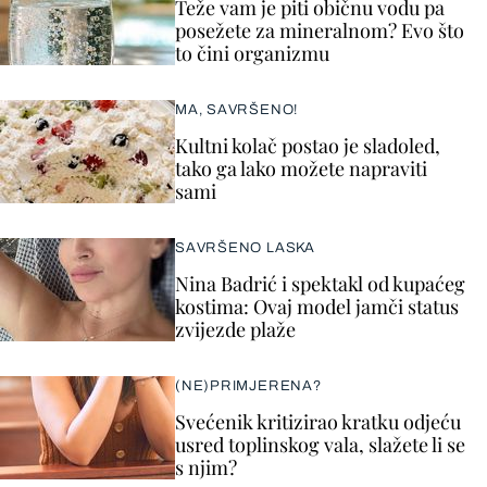
Teže vam je piti običnu vodu pa
posežete za mineralnom? Evo što
to čini organizmu
MA, SAVRŠENO!
Kultni kolač postao je sladoled,
tako ga lako možete napraviti
sami
SAVRŠENO LASKA
Nina Badrić i spektakl od kupaćeg
kostima: Ovaj model jamči status
zvijezde plaže
(NE)PRIMJERENA?
Svećenik kritizirao kratku odjeću
usred toplinskog vala, slažete li se
s njim?