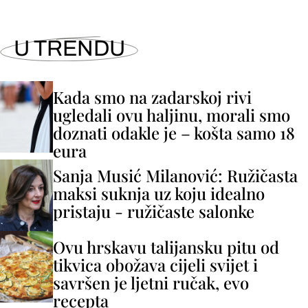
U TRENDU
Kada smo na zadarskoj rivi
ugledali ovu haljinu, morali smo
doznati odakle je – košta samo 18
eura
Sanja Musić Milanović: Ružičasta
maksi suknja uz koju idealno
pristaju - ružičaste salonke
Ovu hrskavu talijansku pitu od
tikvica obožava cijeli svijet i
savršen je ljetni ručak, evo
recepta