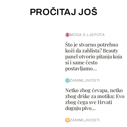
PROČITAJ JOŠ
MODA & LJEPOTA
Što je stvarno potrebno
koži da zablista? Beauty
panel otvorio pitanja koja
si i same često
postavljamo...
ZANIMLJIVOSTI
Netko zbog ćevapa, netko
zbog drške za motiku: Evo
zbog čega sve Hrvati
duguju pivo...
ZANIMLJIVOSTI