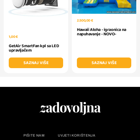
2.500,00 €
Hawaii Aloha - igraonica na
napuhavanje - NOVO-
1,00 €
GetAir SmartFan kpl sa LED
upravljačem
SAZNAJ VIŠE
SAZNAJ VIŠE
PIŠITE NAM
UVJETI KORIŠTENJA