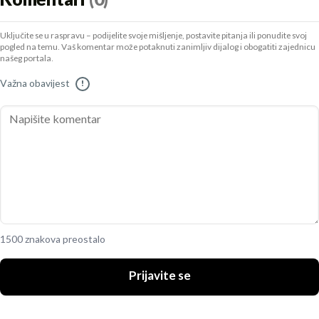
Komentari
(0)
Uključite se u raspravu – podijelite svoje mišljenje, postavite pitanja ili ponudite svoj
pogled na temu. Vaš komentar može potaknuti zanimljiv dijalog i obogatiti zajednicu
našeg portala.
Važna obavijest
!
1500 znakova preostalo
Prijavite se