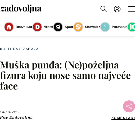
Dnevnik.hr
Vijesti
Sport
Showbizz
Putovanja
Slika nije dostupna
KULTURA & ZABAVA
Muška punđa: (Ne)poželjna
Facebook
fizura koju nose samo najveće
face
X
WhatsApp
14-10-2015
Piše
Zadovoljna
KOMENTARI
Viber