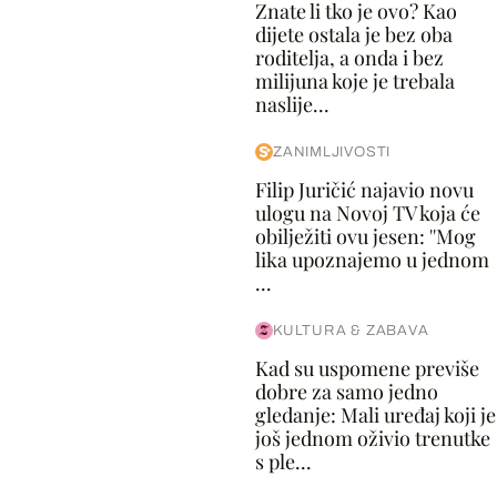
Znate li tko je ovo? Kao
dijete ostala je bez oba
roditelja, a onda i bez
milijuna koje je trebala
naslije...
ZANIMLJIVOSTI
Filip Juričić najavio novu
ulogu na Novoj TV koja će
obilježiti ovu jesen: ''Mog
lika upoznajemo u jednom
...
KULTURA & ZABAVA
Kad su uspomene previše
dobre za samo jedno
gledanje: Mali uređaj koji je
još jednom oživio trenutke
s ple...