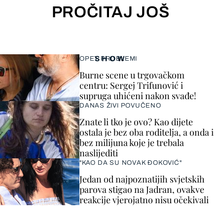
PROČITAJ JOŠ
SHOW
OPET PROBLEMI
Burne scene u trgovačkom
centru: Sergej Trifunović i
supruga uhićeni nakon svađe!
DANAS ŽIVI POVUČENO
Znate li tko je ovo? Kao dijete
ostala je bez oba roditelja, a onda i
bez milijuna koje je trebala
naslijediti
"KAO DA SU NOVAK ĐOKOVIĆ"
Jedan od najpoznatijih svjetskih
parova stigao na Jadran, ovakve
reakcije vjerojatno nisu očekivali