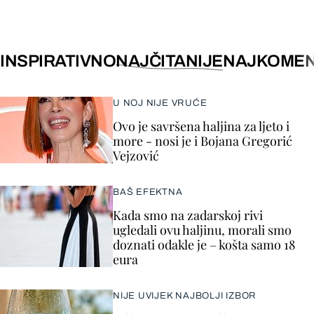
INSPIRATIVNO
NAJČITANIJE
NAJKOMEN
U NOJ NIJE VRUĆE
Ovo je savršena haljina za ljeto i
more - nosi je i Bojana Gregorić
Vejzović
BAŠ EFEKTNA
Kada smo na zadarskoj rivi
ugledali ovu haljinu, morali smo
doznati odakle je – košta samo 18
eura
NIJE UVIJEK NAJBOLJI IZBOR