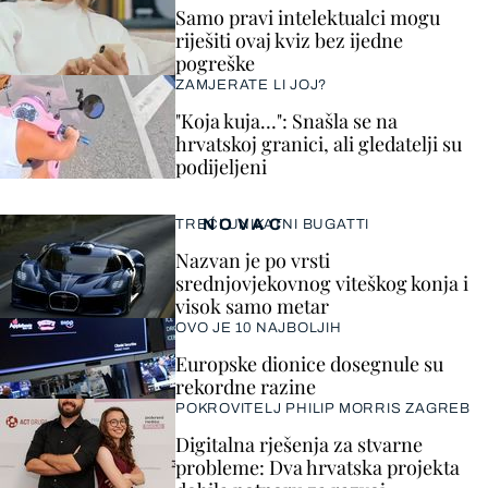
Samo pravi intelektualci mogu
riješiti ovaj kviz bez ijedne
pogreške
ZAMJERATE LI JOJ?
"Koja kuja…": Snašla se na
hrvatskoj granici, ali gledatelji su
podijeljeni
NOVAC
TREĆI UNIKATNI BUGATTI
Nazvan je po vrsti
srednjovjekovnog viteškog konja i
visok samo metar
OVO JE 10 NAJBOLJIH
Europske dionice dosegnule su
rekordne razine
POKROVITELJ PHILIP MORRIS ZAGREB
Digitalna rješenja za stvarne
probleme: Dva hrvatska projekta