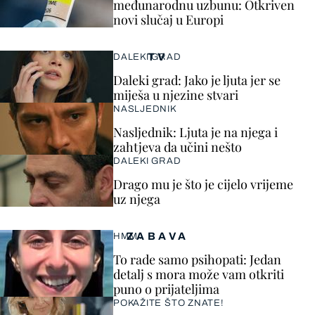
međunarodnu uzbunu: Otkriven
novi slučaj u Europi
TV
DALEKI GRAD
Daleki grad: Jako je ljuta jer se
miješa u njezine stvari
NASLJEDNIK
Nasljednik: Ljuta je na njega i
zahtjeva da učini nešto
DALEKI GRAD
Drago mu je što je cijelo vrijeme
uz njega
ZABAVA
HMM…
To rade samo psihopati: Jedan
detalj s mora može vam otkriti
puno o prijateljima
POKAŽITE ŠTO ZNATE!