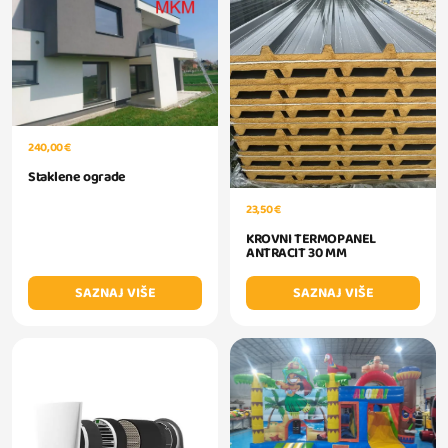
240,00 €
Staklene ograde
23,50 €
KROVNI TERMOPANEL
ANTRACIT 30 MM
SAZNAJ VIŠE
SAZNAJ VIŠE