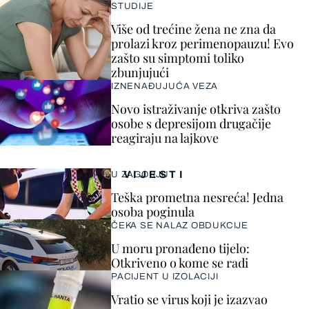
STUDIJE
Više od trećine žena ne zna da
prolazi kroz perimenopauzu! Evo
zašto su simptomi toliko
zbunjujući
IZNENAĐUJUĆA VEZA
Novo istraživanje otkriva zašto
osobe s depresijom drugačije
reagiraju na lajkove
VIJESTI
U ZAGORJU
Teška prometna nesreća! Jedna
osoba poginula
ČEKA SE NALAZ OBDUKCIJE
U moru pronađeno tijelo:
Otkriveno o kome se radi
PACIJENT U IZOLACIJI
Vratio se virus koji je izazvao