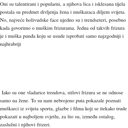
Oni su talentirani i popularni, a njihova lica i isklesana tijela
postala su predmet divljenja žena i muškaraca diljem svijeta.
No, najveće holivudske face ujedno su i trendseteri, posebno
kada govorimo o muškim frizurama. Jedna od takvih frizura
je i muška punđa koju se usude isprobati samo najzgodniji i
najhrabriji
Iako su one vladarice trendova, stilovi frizura se ne odnose
samo na žene. To su nam nebrojeno puta pokazale poznati
muškarci iz svijeta sporta, glazbe i filma koji se itekako trude
pokazati u najboljem svjetlu, za što su, između ostalog,
zaslužni i njihovi frizeri.