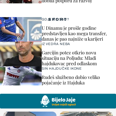
dobila potporu za razvoj
SPORT
GDJE ĆE SAD?
U Dinamu je prošle godine
predstavljen kao mega transfer,
danas je pao najniže u karijeri
IZ VEDRA NEBA
Garcijin potez otkrio novu
situaciju na Poljudu: Mladi
hajdukovac pred odlaskom
SIN HAJDUČKE IKONE
Rudeš službeno dobio veliko
pojačanje iz Hajduka