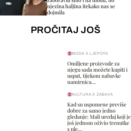
zaboravili smo i na modu, no
njezina haljina itekako nas se
dojmila
PROČITAJ JOŠ
MODA & LJEPOTA
Omiljene proizvode za
njegu sada možete kupiti i
usput, tijekom nabavke
namirnica...
KULTURA & ZABAVA
Kad su uspomene previše
dobre za samo jedno
gledanje: Mali uređaj koji je
još jednom oživio trenutke
s ple...