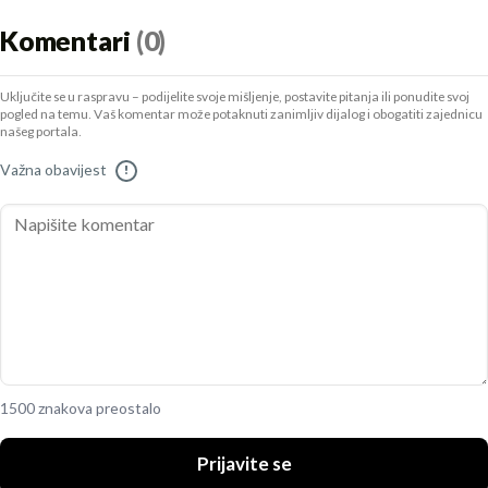
Komentari
(0)
Uključite se u raspravu – podijelite svoje mišljenje, postavite pitanja ili ponudite svoj
pogled na temu. Vaš komentar može potaknuti zanimljiv dijalog i obogatiti zajednicu
našeg portala.
Važna obavijest
!
1500 znakova preostalo
Prijavite se