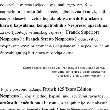
od savršenog zrna iscijeđenog u mali
espresso
. Kako
Franck
napraviti tu istinsku šalicu sreće, najbolje zna
, koji
četiri bogata okusa
novih Franckovih
nas je oduševio s
kava u kapsulama
, kompatibilnih s Nespresso aparatima
,
Franck Superiore
za sve ljubitelje vrhunskog
espressa
.
Nespresso® i Franck Stretto Nespresso®
oduševit će
svojim intenzivnim aromama i najistančanija nepca, pri čemu
će svaki gutljaj biti prava rapsodija okusa.
Četiri bogata okusa novih Franckovih kava u kapsulama,
kompatibilnih s Nespresso aparatima
Foto: Nova Studio/Tibor Marochini
Franck 125 Years Edition
Tu je i posebno izdanje
Nespresso®
, koje u jednoj kapsuli nudi savršenu ravnotežu
orašastih i voćnih nota i aroma
, a za ljubitelje svilenkastih
Franck Classic Nespresso®
struktura tu su kapsule
, koje na