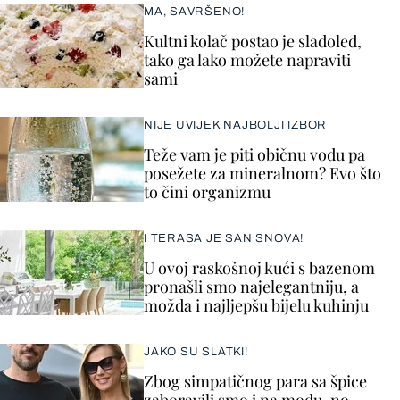
MA, SAVRŠENO!
Kultni kolač postao je sladoled,
tako ga lako možete napraviti
sami
NIJE UVIJEK NAJBOLJI IZBOR
Teže vam je piti običnu vodu pa
posežete za mineralnom? Evo što
to čini organizmu
I TERASA JE SAN SNOVA!
U ovoj raskošnoj kući s bazenom
pronašli smo najelegantniju, a
možda i najljepšu bijelu kuhinju
JAKO SU SLATKI!
Zbog simpatičnog para sa špice