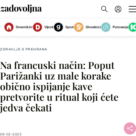
Jedna od tajni je i slatki desert uz ritual ispijanja kave postaje jedan od
Dnevnik.hr
Vijesti
Sport
Showbizz
Putovanja
omiljenih u danu
(Foto: Nova Studio/Tibor Marochini)
ZDRAVLJE & PREHRANA
Na francuski način: Poput
Facebook
Parižanki uz male korake
obično ispijanje kave
X
pretvorite u ritual koji ćete
jedva čekati
WhatsApp
Viber
06-02-2023