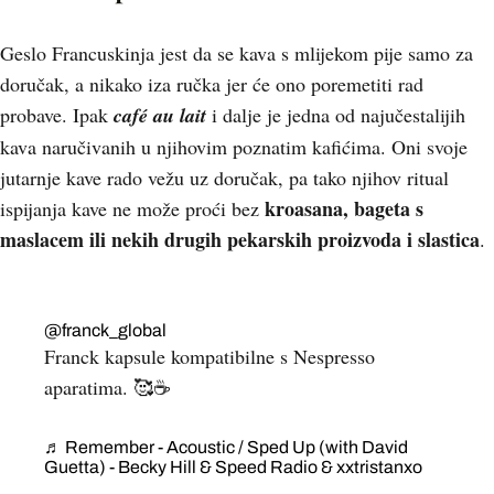
Geslo Francuskinja jest da se kava s mlijekom pije samo za
doručak, a nikako iza ručka jer će ono poremetiti rad
probave. Ipak
café au lait
i dalje je jedna od najučestalijih
kava naručivanih u njihovim poznatim kafićima. Oni svoje
jutarnje kave rado vežu uz doručak, pa tako njihov ritual
kroasana, bageta s
ispijanja kave ne može proći bez
maslacem ili nekih drugih pekarskih proizvoda i slastica
.
@franck_global
Franck kapsule kompatibilne s Nespresso
aparatima. 🥰☕️
♬ Remember - Acoustic / Sped Up (with David
Guetta) - Becky Hill & Speed Radio & xxtristanxo