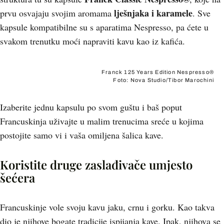
lješnjaka i karamele
prvu osvajaju svojim aromama
. Sve
kapsule kompatibilne su s aparatima Nespresso, pa ćete u
svakom trenutku moći napraviti kavu kao iz kafića.
Franck 125 Years Edition Nespresso®
Foto: Nova Studio/Tibor Marochini
Izaberite jednu kapsulu po svom guštu i baš poput
Francuskinja uživajte u malim trenucima sreće u kojima
postojite samo vi i vaša omiljena šalica kave.
Koristite druge zaslađivače umjesto
šećera
Francuskinje vole svoju kavu jaku, crnu i gorku. Kao takva
dio je njihove bogate tradicije ispijanja kave. Ipak, njihova se