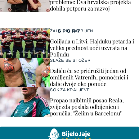
probleme: Dva hrvatska projekta
dobila potporu za razvoj
SPORT
ŽALGIRIS RAZBIJEN
Golijada u Litvi: Hajduku petarda i
velika prednost uoči uzvrata na
Poljudu
SLAŽE SE STOŽER
Daliću će se pridružiti jedan od
omiljenih Vatrenih, pomoćnici i
dalje dvoje oko ponude
ŠOK ZA KRALJEVE
Propao najbitniji posao Reala,
zvijezda poslala odbijenicu i
poručila: "Želim u Barcelonu"