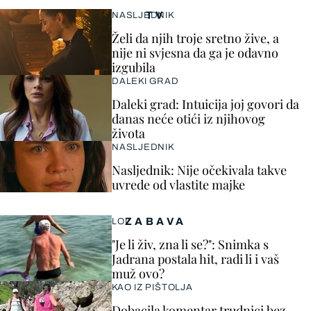
TV
NASLJEDNIK
Želi da njih troje sretno žive, a
nije ni svjesna da ga je odavno
izgubila
DALEKI GRAD
Daleki grad: Intuicija joj govori da
danas neće otići iz njihovog
života
NASLJEDNIK
Nasljednik: Nije očekivala takve
uvrede od vlastite majke
ZABAVA
LOL
"Je li živ, zna li se?": Snimka s
Jadrana postala hit, radi li i vaš
muž ovo?
KAO IZ PIŠTOLJA
Dobacila komentar trudnici bez