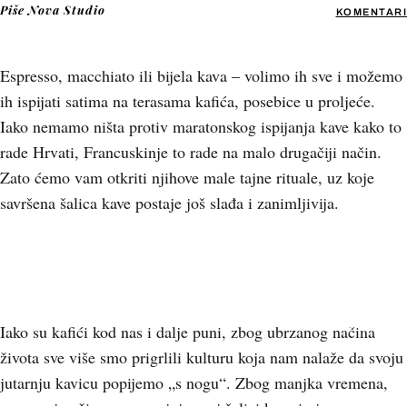
Piše
Nova Studio
KOMENTARI
Espresso, macchiato ili bijela kava – volimo ih sve i možemo
ih ispijati satima na terasama kafića, posebice u proljeće.
Iako nemamo ništa protiv maratonskog ispijanja kave kako to
rade Hrvati, Francuskinje to rade na malo drugačiji način.
Zato ćemo vam otkriti njihove male tajne rituale, uz koje
savršena šalica kave postaje još slađa i zanimljivija.
+
28
Iako su kafići kod nas i dalje puni, zbog ubrzanog načina
života sve više smo prigrlili kulturu koja nam nalaže da svoju
jutarnju kavicu popijemo „s nogu“. Zbog manjka vremena,