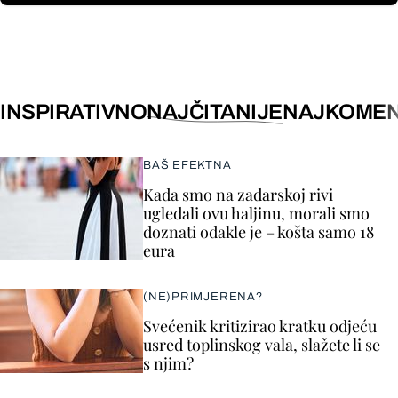
INSPIRATIVNO
NAJČITANIJE
NAJKOMEN
BAŠ EFEKTNA
Kada smo na zadarskoj rivi
ugledali ovu haljinu, morali smo
doznati odakle je – košta samo 18
eura
(NE)PRIMJERENA?
Svećenik kritizirao kratku odjeću
usred toplinskog vala, slažete li se
s njim?