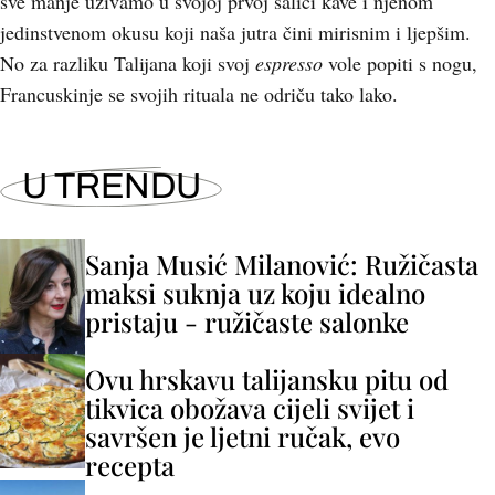
sve manje uživamo u svojoj prvoj šalici kave i njenom
jedinstvenom okusu koji naša jutra čini mirisnim i ljepšim.
No za razliku Talijana koji svoj
espresso
vole popiti s nogu,
Francuskinje se svojih rituala ne odriču tako lako.
U TRENDU
Sanja Musić Milanović: Ružičasta
maksi suknja uz koju idealno
pristaju - ružičaste salonke
Ovu hrskavu talijansku pitu od
tikvica obožava cijeli svijet i
savršen je ljetni ručak, evo
recepta