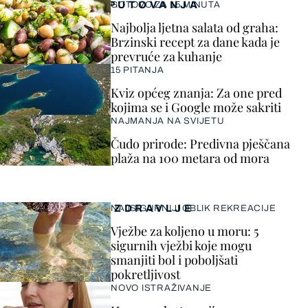
PUTOVANJA
GOTOVO ZA 15 MINUTA
Najbolja ljetna salata od graha:
Brzinski recept za dane kada je
prevruće za kuhanje
15 PITANJA
Kviz općeg znanja: Za one pred
kojima se i Google može sakriti
NAJMANJA NA SVIJETU
Čudo prirode: Predivna pješčana
plaža na 100 metara od mora
ZDRAVLJE
NAJSIGURNIJI OBLIK REKREACIJE
Vježbe za koljeno u moru: 5
sigurnih vježbi koje mogu
smanjiti bol i poboljšati
pokretljivost
NOVO ISTRAŽIVANJE