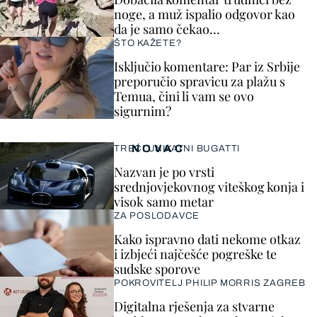
noge, a muž ispalio odgovor kao
da je samo čekao…
ŠTO KAŽETE?
Isključio komentare: Par iz Srbije
preporučio spravicu za plažu s
Temua, čini li vam se ovo
sigurnim?
NOVAC
TREĆI UNIKATNI BUGATTI
Nazvan je po vrsti
srednjovjekovnog viteškog konja i
visok samo metar
ZA POSLODAVCE
Kako ispravno dati nekome otkaz
i izbjeći najčešće pogreške te
sudske sporove
POKROVITELJ PHILIP MORRIS ZAGREB
Digitalna rješenja za stvarne