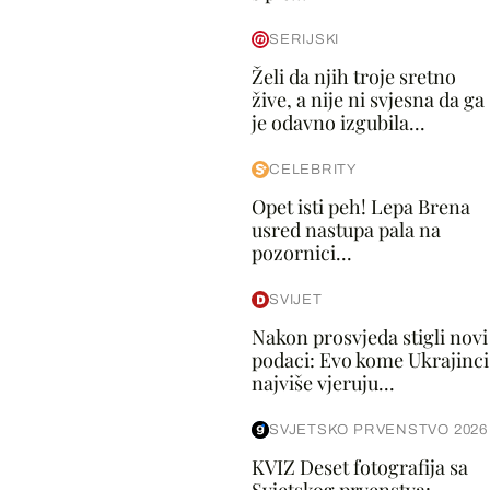
SERIJSKI
Želi da njih troje sretno
žive, a nije ni svjesna da ga
je odavno izgubila...
CELEBRITY
Opet isti peh! Lepa Brena
usred nastupa pala na
pozornici...
SVIJET
Nakon prosvjeda stigli novi
podaci: Evo kome Ukrajinci
najviše vjeruju...
SVJETSKO PRVENSTVO 2026
KVIZ Deset fotografija sa