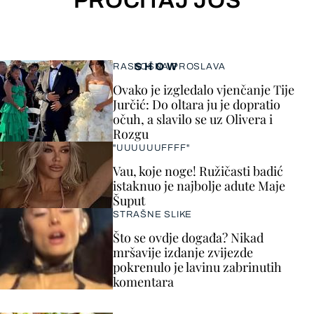
PROČITAJ JOŠ
SHOW
RASKOŠNA PROSLAVA
Ovako je izgledalo vjenčanje Tije
Jurčić: Do oltara ju je dopratio
očuh, a slavilo se uz Olivera i
Rozgu
"UUUUUUFFFF"
Vau, koje noge! Ružičasti badić
istaknuo je najbolje adute Maje
Šuput
STRAŠNE SLIKE
Što se ovdje događa? Nikad
mršavije izdanje zvijezde
pokrenulo je lavinu zabrinutih
komentara