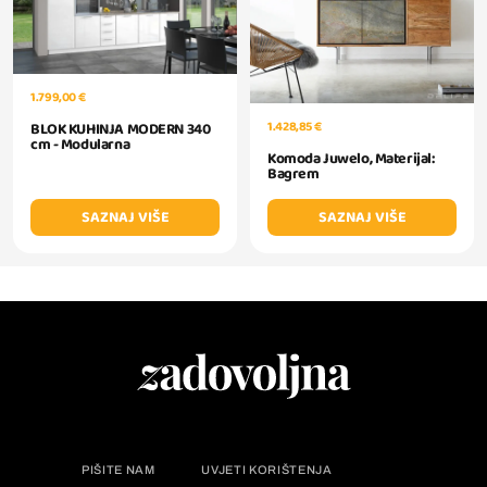
1.799,00 €
1.428,85 €
BLOK KUHINJA MODERN 340
cm - Modularna
Komoda Juwelo, Materijal:
Bagrem
SAZNAJ VIŠE
SAZNAJ VIŠE
PIŠITE NAM
UVJETI KORIŠTENJA