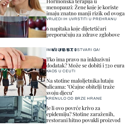
Hormonska terapija u
menopauzi: Žene koje je koriste
imaju znatno manji rizik od ovoga
VRIJEDI IH UVRSTITI U PREHRANU
6 napitaka koje dijetetičari
preporučuju za zdrave zglobove
VIJESTI
IMAŠ PRAVO, OSTVARI GA!
Tko ima pravo na inkluzivni
dodatak? Može se dobiti i 720 eura
KAOS U CEUTI
Na stotine maloljetnika lutaju
ulicama: "Očajne obitelji traže
svoju djecu"
KRENULO OD BRZE HRANE
Je li ovo povrće krivo za
epidemiju? Stotine zaraženih,
restorani hitno povukli proizvod