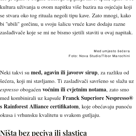
kultura uživanja u ovom napitku više bazira na osjećaju koji
se stvara oko tog rituala negoli tipu kave. Zato mnogi, kako
bi ''ubili'' gorčinu, u svoju šalicu vruće kave dodaju razne
zaslađivače koje se mi ne bismo sjetili staviti u ovaj napitak.
Med umjesto šećera
Foto: Nova Studio/Tibor Marochini
med, agavin ili javorov sirup
Neki takvi su
, za razliku od
šećera, koji mi stavljamo. Ti zaslađivači savršeno se slažu uz
voćnim ili cvjetnim notama
espresso
obogaćen
, zato smo
Franck Superiore Nespresso®
med kombinirali uz kapsule
s Rainforest Alliance certifikatom
, koje obećavaju punoću
okusa i vrhunsku kvalitetu u svakom gutljaju.
Ništa bez peciva ili slastica