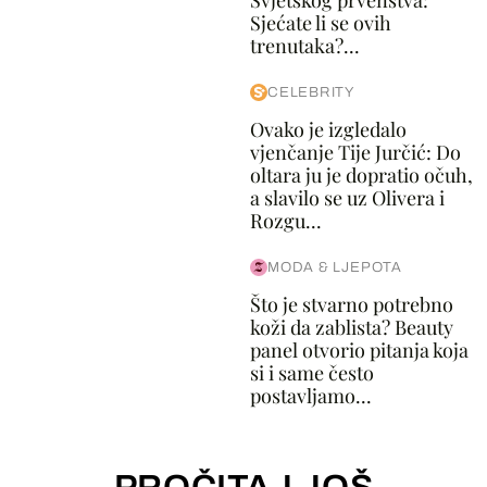
Svjetskog prvenstva:
Sjećate li se ovih
trenutaka?...
CELEBRITY
Ovako je izgledalo
vjenčanje Tije Jurčić: Do
oltara ju je dopratio očuh,
a slavilo se uz Olivera i
Rozgu...
MODA & LJEPOTA
Što je stvarno potrebno
koži da zablista? Beauty
panel otvorio pitanja koja
si i same često
postavljamo...