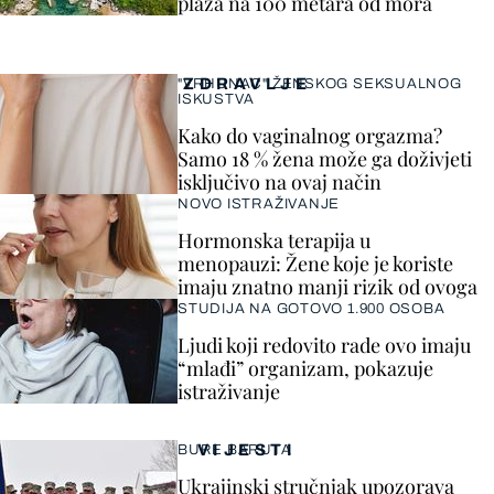
plaža na 100 metara od mora
ZDRAVLJE
"VRHUNAC" ŽENSKOG SEKSUALNOG
ISKUSTVA
Kako do vaginalnog orgazma?
Samo 18 % žena može ga doživjeti
isključivo na ovaj način
NOVO ISTRAŽIVANJE
Hormonska terapija u
menopauzi: Žene koje je koriste
imaju znatno manji rizik od ovoga
STUDIJA NA GOTOVO 1.900 OSOBA
Ljudi koji redovito rade ovo imaju
“mlađi” organizam, pokazuje
istraživanje
VIJESTI
BURE BARUTA
Ukrajinski stručnjak upozorava