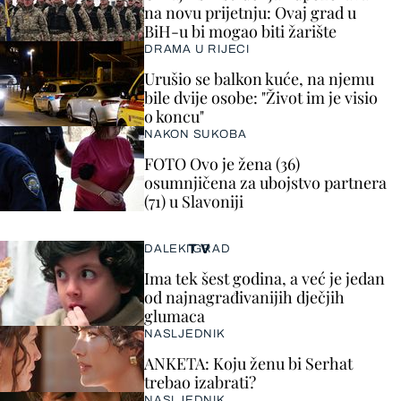
na novu prijetnju: Ovaj grad u
BiH-u bi mogao biti žarište
DRAMA U RIJECI
Urušio se balkon kuće, na njemu
bile dvije osobe: "Život im je visio
o koncu"
NAKON SUKOBA
FOTO Ovo je žena (36)
osumnjičena za ubojstvo partnera
(71) u Slavoniji
TV
DALEKI GRAD
Ima tek šest godina, a već je jedan
od najnagrađivanijih dječjih
glumaca
NASLJEDNIK
ANKETA: Koju ženu bi Serhat
trebao izabrati?
NASLJEDNIK