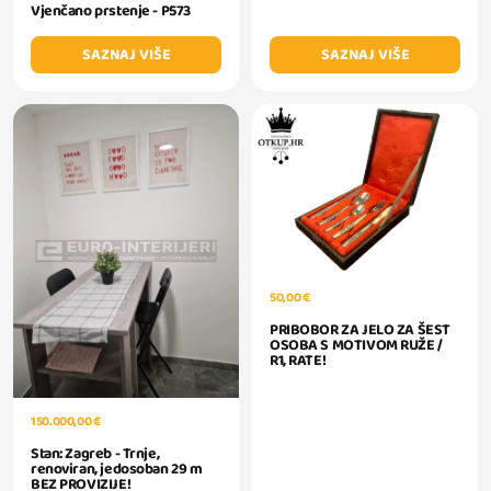
Vjenčano prstenje - P573
SAZNAJ VIŠE
SAZNAJ VIŠE
50,00 €
PRIBOBOR ZA JELO ZA ŠEST
OSOBA S MOTIVOM RUŽE /
R1, RATE!
150.000,00 €
Stan: Zagreb - Trnje,
renoviran, jedosoban 29 m
BEZ PROVIZIJE!