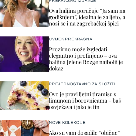
PREKRASNO IZDANJE
Ova haljina poručuje “Ja sam na
godišnjem”, idealna je za ljeto, a
nosi se i na zagrebačkoj špici
UVIJEK PREKRASNA
Prozirno može izgledati
elegantno i profinjeno – ova
haljina Jelene Rozge najbolji je
dokaz
PREJEDNOSTAVNO ZA SLOŽITI
Ovo je pravi ljetni tiramisu s
limunom i borovnicama – baš
osvježava i jako je fin
NOVE KOLEKCIJE
Ako su vam dosadile “obične”