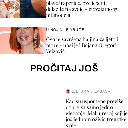
plave traperice, ove jeseni
dolazite na svoje - izdvajamo 15
hit modela
U NOJ NIJE VRUĆE
Ovo je savršena haljina za ljeto i
more - nosi je i Bojana Gregorić
Vejzović
PROČITAJ JOŠ
KULTURA & ZABAVA
Kad su uspomene previše
dobre za samo jedno
gledanje: Mali uređaj koji je
još jednom oživio trenutke
s ple...