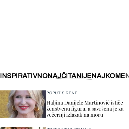
INSPIRATIVNO
NAJČITANIJE
NAJKOMEN
POPUT SIRENE
Haljina Danijele Martinović ističe
ženstvenu figuru, a savršena je za
večernji izlazak na moru