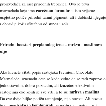
proizvođača za rast prirodnih trepavica. Ovo je prva
care&tan formulu
marmelada koja ima
: u isto vrijeme
uspješno potiče prirodni tamni pigment, ali i dubinski njeguje
i obnavlja kožu oštećenu od sunca i soli.
Prirodni boosteri preplanulog tena – mrkva i maslinovo
ulje
Ako krenete čitati popis sastojaka Premium Chocolate
Marmalade, iznenadit ćete se kada vidite da se radi zapravo o
jednostavnim, dobro poznatim, ali izuzetno efektivnim
mrkva
maslina
sastojcima oko kojih se sve vrti, a to su:
i
.
Da ove dvije biljke potiču tamnjenje, nije novost. Ali novost
kako ih kombinirati
je u tome
na način da u potpunosti