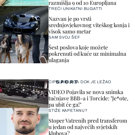
razmišlja 9 od 10 Europljana
TREĆI UNIKATNI BUGATTI
Nazvan je po vrsti
srednjovjekovnog viteškog konja i
visok samo metar
SAM SVOJ ŠEF
Šest poslova koje možete
pokrenuti od kuće uz minimalna
ulaganja
SPORT
CIPELARILI GA DOK JE LEŽAO
VIDEO Pojavila se nova snimka
tučnjave BBB-a i Torcide: "Je*ote,
pa ubit će ga!"
STIŽE KAPETANU?
Stoper Vatrenih pred transferom
u jedan od najvećih svjetskih
klubova?