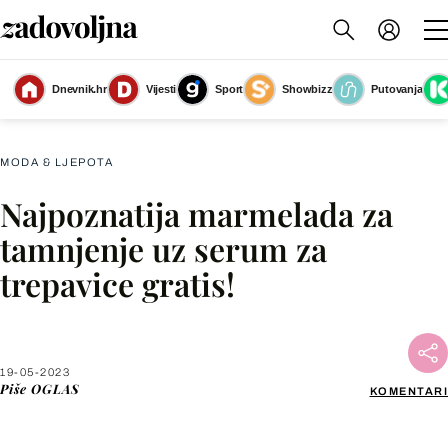
Dnevnik.hr
Vijesti
Sport
Showbizz
Putovanja
Slika nije dostupna
MODA & LJEPOTA
Najpoznatija marmelada za
Facebook
tamnjenje uz serum za
trepavice gratis!
X
WhatsApp
19-05-2023
Piše
OGLAS
KOMENTARI
Viber