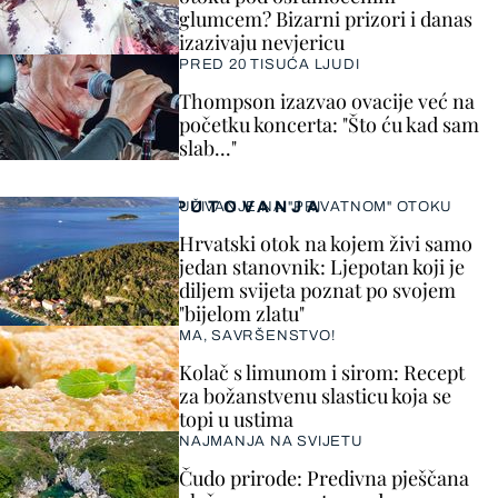
glumcem? Bizarni prizori i danas
izazivaju nevjericu
PRED 20 TISUĆA LJUDI
Thompson izazvao ovacije već na
početku koncerta: "Što ću kad sam
slab..."
PUTOVANJA
UŽIVANJE NA "PRIVATNOM" OTOKU
Hrvatski otok na kojem živi samo
jedan stanovnik: Ljepotan koji je
diljem svijeta poznat po svojem
"bijelom zlatu"
MA, SAVRŠENSTVO!
Kolač s limunom i sirom: Recept
za božanstvenu slasticu koja se
topi u ustima
NAJMANJA NA SVIJETU
Čudo prirode: Predivna pješčana