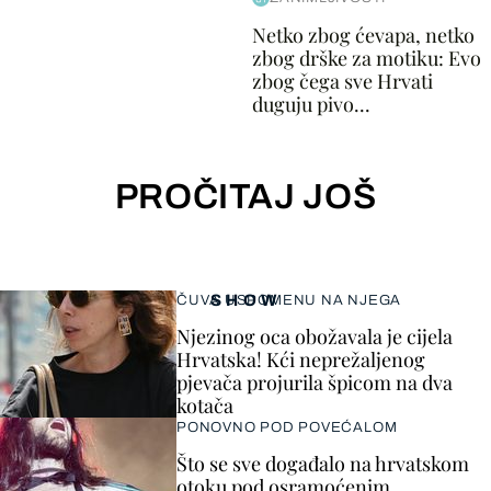
Netko zbog ćevapa, netko
zbog drške za motiku: Evo
zbog čega sve Hrvati
duguju pivo...
PROČITAJ JOŠ
SHOW
ČUVA USPOMENU NA NJEGA
Njezinog oca obožavala je cijela
Hrvatska! Kći neprežaljenog
pjevača projurila špicom na dva
kotača
PONOVNO POD POVEĆALOM
Što se sve događalo na hrvatskom
otoku pod osramoćenim