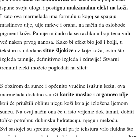
maksimalan efekt na koži.
ispune svoju ulogu i postignu
I zato ova marmelada ima formulu u kojoj se spajaju
maslinovo ulje, ulje mrkve i oraha, na način da oslobode
pigment kože. Pa nije ni čudo da se razlika u boji tena vidi
već nakon prvog nanosa. Kako bi efekt bio još i bolji, u
sitne šljokice
teksturu su dodane
uz koje koža, osim što
izgleda tamnije, definitivno izgleda i zdravije! Stvarni
trenutni efekt možete pogledati na slici:
S obzirom da sunce i općenito vrućine isušuju kožu, ova
karite maslac
arganovo ulje
marmelada dodatno sadrži
i
koji će priuštili oblinu njegu koži koja je izložena ljetnom
suncu. Na ovaj način ona će u isto vrijeme dok tamni, dobiti
toliko potrebnu dubinsku hidrataciju, njegu i mekoću.
Svi sastojci su spretno spojeni pa je tekstura vrlo fluidna što