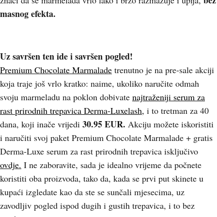
bez
znači da se marmelada vrlo lako i brzo razmazuje i upija,
masnog efekta.
Uz savršen ten ide i savršen pogled!
Premium Chocolate Marmalade
trenutno je na pre-sale akciji
koja traje još vrlo kratko: naime, ukoliko naručite odmah
svoju marmeladu na poklon dobivate
najtraženiji serum za
rast prirodnih trepavica Derma-Luxelash,
i to tretman za 40
30.95 EUR.
dana, koji inače vrijedi
Akciju možete iskoristiti
i naručiti svoj paket Premium Chocolate Marmalade + gratis
Derma-Luxe serum za rast prirodnih trepavica isključivo
ovdje.
I ne zaboravite, sada je idealno vrijeme da počnete
koristiti oba proizvoda, tako da, kada se prvi put skinete u
kupaći izgledate kao da ste se sunčali mjesecima, uz
zavodljiv pogled ispod dugih i gustih trepavica, i to bez