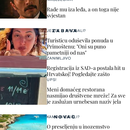
Rade mu iza leđa, a on toga nije
svjestan
ZABAVA
JESTE LI PROBALI?
Turisticu oduševila ponuda u
Primoštenu: "Oni su puno
pametniji od nas"
ZANIMLJIVO
Registracija iz SAD-a postala hit u
Hrvatskoj! Pogledajte zašto
UPS!
Meni domaćeg restorana
nasmijao društvene mreže! Za sve
je zaslužan urnebesan naziv jela
NOVAC
KAMO BI OTIŠLI?
O preseljenju u inozemstvo