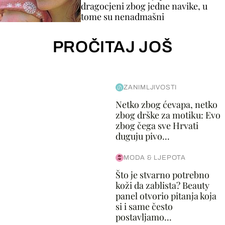
dragocjeni zbog jedne navike, u
tome su nenadmašni
PROČITAJ JOŠ
ZANIMLJIVOSTI
Netko zbog ćevapa, netko
zbog drške za motiku: Evo
zbog čega sve Hrvati
duguju pivo...
MODA & LJEPOTA
Što je stvarno potrebno
koži da zablista? Beauty
panel otvorio pitanja koja
si i same često
postavljamo...