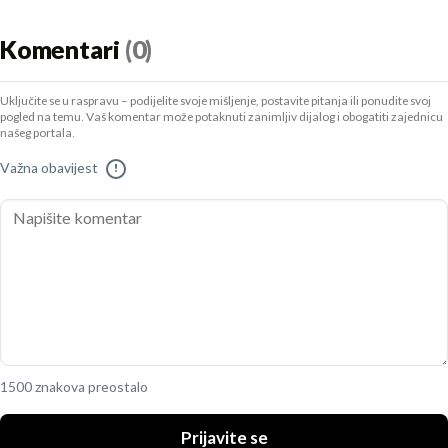
Komentari
(0)
Uključite se u raspravu – podijelite svoje mišljenje, postavite pitanja ili ponudite svoj
pogled na temu. Vaš komentar može potaknuti zanimljiv dijalog i obogatiti zajednicu
našeg portala.
Važna obavijest
!
1500 znakova preostalo
Prijavite se