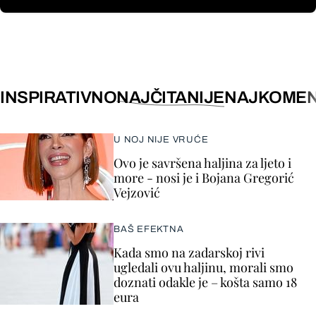
INSPIRATIVNO
NAJČITANIJE
NAJKOMEN
U NOJ NIJE VRUĆE
Ovo je savršena haljina za ljeto i
more - nosi je i Bojana Gregorić
Vejzović
BAŠ EFEKTNA
Kada smo na zadarskoj rivi
ugledali ovu haljinu, morali smo
doznati odakle je – košta samo 18
eura