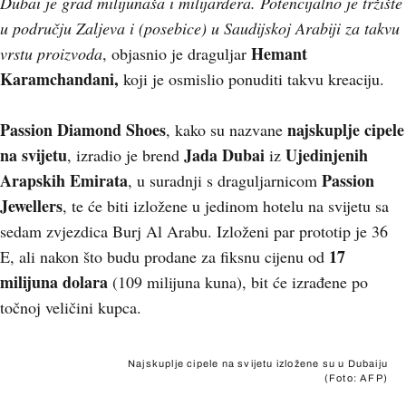
Dubai je grad milijunaša i milijardera. Potencijalno je tržište
u području Zaljeva i (posebice) u Saudijskoj Arabiji za takvu
Hemant
vrstu proizvoda
, objasnio je draguljar
Karamchandani,
koji je osmislio ponuditi takvu kreaciju.
Passion Diamond Shoes
najskuplje cipele
, kako su nazvane
na svijetu
Jada Dubai
Ujedinjenih
, izradio je brend
iz
Arapskih Emirata
Passion
, u suradnji s draguljarnicom
Jewellers
, te će biti izložene u jedinom hotelu na svijetu sa
sedam zvjezdica Burj Al Arabu. Izloženi par prototip je 36
17
E, ali nakon što budu prodane za fiksnu cijenu od
milijuna dolara
(109 milijuna kuna), bit će izrađene po
točnoj veličini kupca.
Najskuplje cipele na svijetu izložene su u Dubaiju
(Foto: AFP)