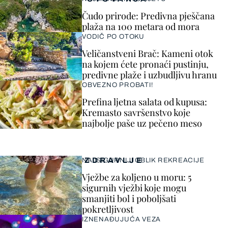
Čudo prirode: Predivna pješčana
plaža na 100 metara od mora
VODIČ PO OTOKU
Veličanstveni Brač: Kameni otok
na kojem ćete pronaći pustinju,
predivne plaže i uzbudljivu hranu
OBVEZNO PROBATI!
Prefina ljetna salata od kupusa:
Kremasto savršenstvo koje
najbolje paše uz pečeno meso
ZDRAVLJE
NAJSIGURNIJI OBLIK REKREACIJE
Vježbe za koljeno u moru: 5
sigurnih vježbi koje mogu
smanjiti bol i poboljšati
pokretljivost
IZNENAĐUJUĆA VEZA