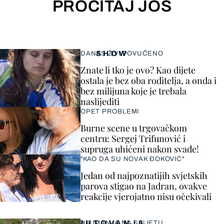
PROČITAJ JOŠ
SHOW
DANAS ŽIVI POVUČENO
Znate li tko je ovo? Kao dijete
ostala je bez oba roditelja, a onda i
bez milijuna koje je trebala
naslijediti
OPET PROBLEMI
Burne scene u trgovačkom
centru: Sergej Trifunović i
supruga uhićeni nakon svađe!
"KAO DA SU NOVAK ĐOKOVIĆ"
Jedan od najpoznatijih svjetskih
parova stigao na Jadran, ovakve
reakcije vjerojatno nisu očekivali
PUTOVANJA
NAJMANJA NA SVIJETU