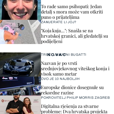
To rade samo psihopati: Jedan
detalj s mora može vam otkriti
puno o prijateljima
ZAMJERATE LI JOJ?
"Koja kuja…": Snašla se na
hrvatskoj granici, ali gledatelji su
podijeljeni
NOVAC
TREĆI UNIKATNI BUGATTI
Nazvan je po vrsti
srednjovjekovnog viteškog konja i
visok samo metar
OVO JE 10 NAJBOLJIH
Europske dionice dosegnule su
rekordne razine
POKROVITELJ PHILIP MORRIS ZAGREB
Digitalna rješenja za stvarne
probleme: Dva hrvatska projekta