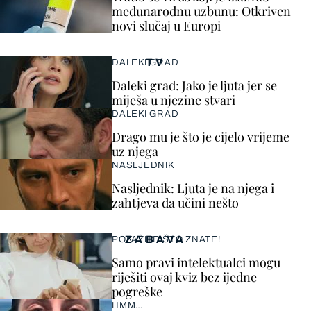
međunarodnu uzbunu: Otkriven
novi slučaj u Europi
TV
DALEKI GRAD
Daleki grad: Jako je ljuta jer se
miješa u njezine stvari
DALEKI GRAD
Drago mu je što je cijelo vrijeme
uz njega
NASLJEDNIK
Nasljednik: Ljuta je na njega i
zahtjeva da učini nešto
ZABAVA
POKAŽITE ŠTO ZNATE!
Samo pravi intelektualci mogu
riješiti ovaj kviz bez ijedne
pogreške
HMM…