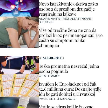
Novo istraživanje otkriva zašto
osobe s depresijom drugačije
reagiraju na lajkove
ALARMANTNI REZULTATI NOVE
STUDIJE
Više od trećine žena ne zna da
prolazi kroz perimenopauzu! Evo
zašto su simptomi toliko
zbunjujući
VIJESTI
U ZAGORJU
Teška prometna nesreća! Jedna
osoba poginula
ČESTITAMO!
Izvučen je Eurojackpot od čak
32,6 milijuna eura: Doznajte gdje
idu bogati dobitci u Hrvatskoj
PACIJENT U IZOLACIJI
Vratio se virus koji je izazvao