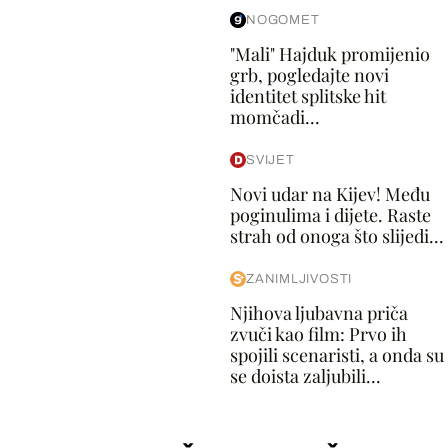
NOGOMET
"Mali" Hajduk promijenio
grb, pogledajte novi
identitet splitske hit
momčadi...
SVIJET
Novi udar na Kijev! Među
poginulima i dijete. Raste
strah od onoga što slijedi...
ZANIMLJIVOSTI
Njihova ljubavna priča
zvuči kao film: Prvo ih
spojili scenaristi, a onda su
se doista zaljubili...