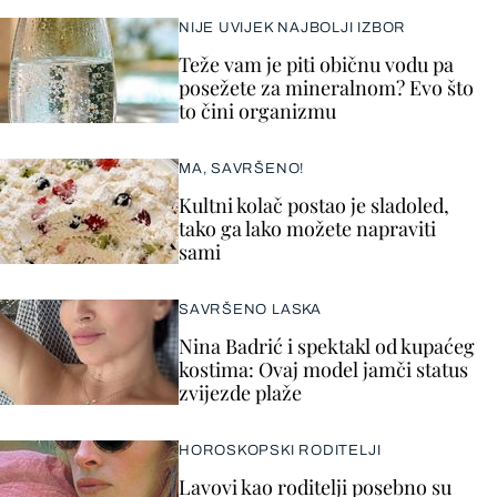
NIJE UVIJEK NAJBOLJI IZBOR
Teže vam je piti običnu vodu pa
posežete za mineralnom? Evo što
to čini organizmu
MA, SAVRŠENO!
Kultni kolač postao je sladoled,
tako ga lako možete napraviti
sami
SAVRŠENO LASKA
Nina Badrić i spektakl od kupaćeg
kostima: Ovaj model jamči status
zvijezde plaže
HOROSKOPSKI RODITELJI
Lavovi kao roditelji posebno su