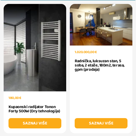
1.020.000,00 €
Radnička, luksuzan stan, 5
soba, 2 etaže, 180m2, terasa,
gpm (prodaja)
180,00 €
Kupaonski radijator Tonon
Forty 500W (Dry tehnologija)
SAZNAJ VIŠE
SAZNAJ VIŠE