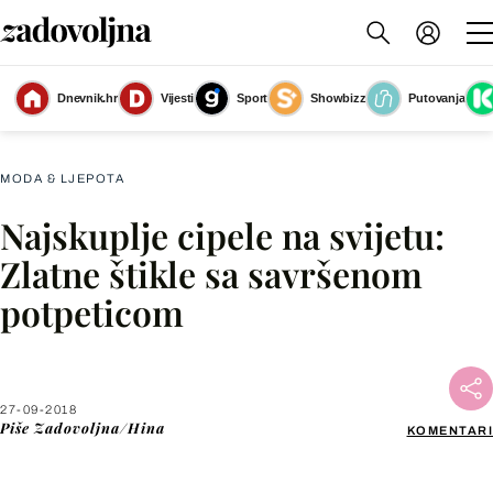
Dnevnik.hr
Vijesti
Sport
Showbizz
Putovanja
Najskuplje cipele na svijetu izložene su u Dubaiju
(Foto: AFP)
MODA & LJEPOTA
Najskuplje cipele na svijetu:
Facebook
Zlatne štikle sa savršenom
potpeticom
X
WhatsApp
27-09-2018
Piše
Zadovoljna/Hina
KOMENTARI
Viber