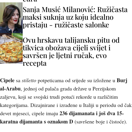
Sanja Musić Milanović: Ružičasta
maksi suknja uz koju idealno
pristaju - ružičaste salonke
Ovu hrskavu talijansku pitu od
tikvica obožava cijeli svijet i
savršen je ljetni ručak, evo
recepta
Cipele
Burj
sa
stiletto
potpeticama od srijede su izložene u
al-Arabu
, jednoj od palača grada države u Perzijskom
zaljevu, koji se svojski trudi potući rekorde u različitim
kategorijama. Dizajnirane i izrađene u Italiji u periodu od čak
236 dijamanata i još dva 15-
devet mjeseci, cipele imaju
karatna dijamanta
s oznakom D
(savršene boje i čistoće).