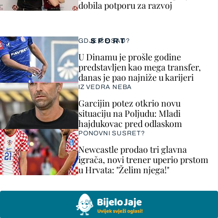
dobila potporu za razvoj
SPORT
GDJE ĆE SAD?
U Dinamu je prošle godine
predstavljen kao mega transfer,
danas je pao najniže u karijeri
IZ VEDRA NEBA
Garcijin potez otkrio novu
situaciju na Poljudu: Mladi
hajdukovac pred odlaskom
PONOVNI SUSRET?
Newcastle prodao tri glavna
igrača, novi trener uperio prstom
u Hrvata: "Želim njega!"