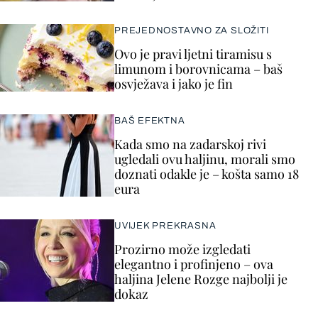
PREJEDNOSTAVNO ZA SLOŽITI
Ovo je pravi ljetni tiramisu s
limunom i borovnicama – baš
osvježava i jako je fin
BAŠ EFEKTNA
Kada smo na zadarskoj rivi
ugledali ovu haljinu, morali smo
doznati odakle je – košta samo 18
eura
UVIJEK PREKRASNA
Prozirno može izgledati
elegantno i profinjeno – ova
haljina Jelene Rozge najbolji je
dokaz