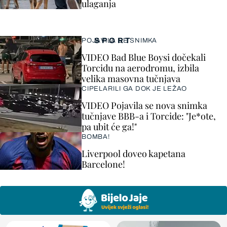
ulaganja
SPORT
POJAVILA SE SNIMKA
VIDEO Bad Blue Boysi dočekali
Torcidu na aerodromu, izbila
velika masovna tučnjava
CIPELARILI GA DOK JE LEŽAO
VIDEO Pojavila se nova snimka
tučnjave BBB-a i Torcide: "Je*ote,
pa ubit će ga!"
BOMBA!
Liverpool doveo kapetana
Barcelone!