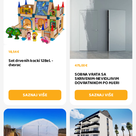
18,54 €
Set drvenih kocki 128el. -
dvorac
475,00 €
SOBNA VRATA SA
SKRIVENIM-NEVIDLJIVIM
DOVRATNIKOM PO MJERI
SAZNAJ VIŠE
SAZNAJ VIŠE