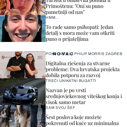
Turisticu oduševila ponuda u
Primoštenu: "Oni su puno
pametniji od nas"
HMM…
To rade samo psihopati: Jedan
detalj s mora može vam otkriti
puno o prijateljima
NOVAC
POKROVITELJ PHILIP MORRIS ZAGREB
Digitalna rješenja za stvarne
probleme: Dva hrvatska projekta
dobila potporu za razvoj
TREĆI UNIKATNI BUGATTI
Nazvan je po vrsti
srednjovjekovnog viteškog konja i
visok samo metar
SAM SVOJ ŠEF
Šest poslova koje možete
pokrenuti od kuće uz minimalna