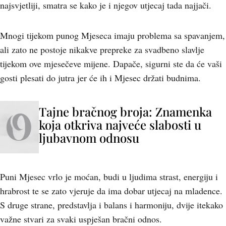
najsvjetliji, smatra se kako je i njegov utjecaj tada najjači.
Mnogi tijekom punog Mjeseca imaju problema sa spavanjem,
ali zato ne postoje nikakve prepreke za svadbeno slavlje
tijekom ove mjesečeve mijene. Dapače, sigurni ste da će vaši
gosti plesati do jutra jer će ih i Mjesec držati budnima.
Tajne bračnog broja: Znamenka
koja otkriva najveće slabosti u
ljubavnom odnosu
Puni Mjesec vrlo je moćan, budi u ljudima strast, energiju i
hrabrost te se zato vjeruje da ima dobar utjecaj na mladence.
S druge strane, predstavlja i balans i harmoniju, dvije itekako
važne stvari za svaki uspješan bračni odnos.