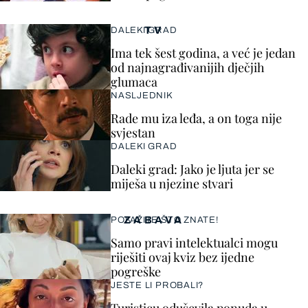
TV
DALEKI GRAD
Ima tek šest godina, a već je jedan
od najnagrađivanijih dječjih
glumaca
NASLJEDNIK
Rade mu iza leđa, a on toga nije
svjestan
DALEKI GRAD
Daleki grad: Jako je ljuta jer se
miješa u njezine stvari
ZABAVA
POKAŽITE ŠTO ZNATE!
Samo pravi intelektualci mogu
riješiti ovaj kviz bez ijedne
pogreške
JESTE LI PROBALI?