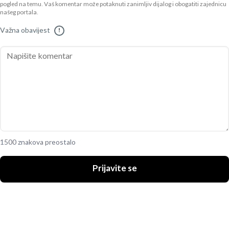
pogled na temu. Vaš komentar može potaknuti zanimljiv dijalog i obogatiti zajednicu
našeg portala.
Važna obavijest
!
1500 znakova preostalo
Prijavite se