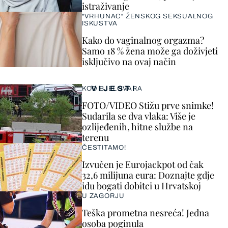
istraživanje
"VRHUNAC" ŽENSKOG SEKSUALNOG
ISKUSTVA
Kako do vaginalnog orgazma?
Samo 18 % žena može ga doživjeti
isključivo na ovaj način
VIJESTI
KOD BJELOVARA
FOTO/VIDEO Stižu prve snimke!
Sudarila se dva vlaka: Više je
ozlijeđenih, hitne službe na
terenu
ČESTITAMO!
Izvučen je Eurojackpot od čak
32,6 milijuna eura: Doznajte gdje
idu bogati dobitci u Hrvatskoj
U ZAGORJU
Teška prometna nesreća! Jedna
osoba poginula