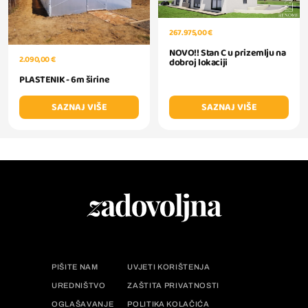
267.975,00 €
NOVO!! Stan C u prizemlju na
2.090,00 €
dobroj lokaciji
PLASTENIK - 6m širine
SAZNAJ VIŠE
SAZNAJ VIŠE
PIŠITE NAM
UVJETI KORIŠTENJA
UREDNIŠTVO
ZAŠTITA PRIVATNOSTI
OGLAŠAVANJE
POLITIKA KOLAČIĆA