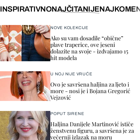
INSPIRATIVNO
NAJČITANIJE
NAJKOMEN
NOVE KOLEKCIJE
Ako su vam dosadile “obične”
plave traperice, ove jeseni
dolazite na svoje - izdvajamo 15
hit modela
U NOJ NIJE VRUĆE
Ovo je savršena haljina za ljeto i
more - nosi je i Bojana Gregorić
Vejzović
POPUT SIRENE
Haljina Danijele Martinović ističe
ženstvenu figuru, a savršena je za
večernji izlazak na moru