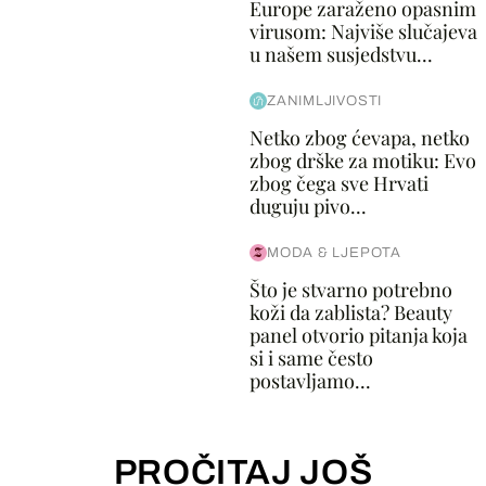
Europe zaraženo opasnim
virusom: Najviše slučajeva
u našem susjedstvu...
ZANIMLJIVOSTI
Netko zbog ćevapa, netko
zbog drške za motiku: Evo
zbog čega sve Hrvati
duguju pivo...
MODA & LJEPOTA
Što je stvarno potrebno
koži da zablista? Beauty
panel otvorio pitanja koja
si i same često
postavljamo...
PROČITAJ JOŠ