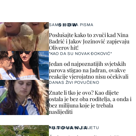
SHOW
SAMO DOBRA PISMA
Poslušajte kako to zvuči kad Nina
Badrić i Jakov Jozinović zapjevaju
Oliverov hit!
"KAO DA SU NOVAK ĐOKOVIĆ"
Jedan od najpoznatijih svjetskih
parova stigao na Jadran, ovakve
reakcije vjerojatno nisu očekivali
DANAS ŽIVI POVUČENO
Znate li tko je ovo? Kao dijete
ostala je bez oba roditelja, a onda i
bez milijuna koje je trebala
naslijediti
PUTOVANJA
NAJMANJA NA SVIJETU