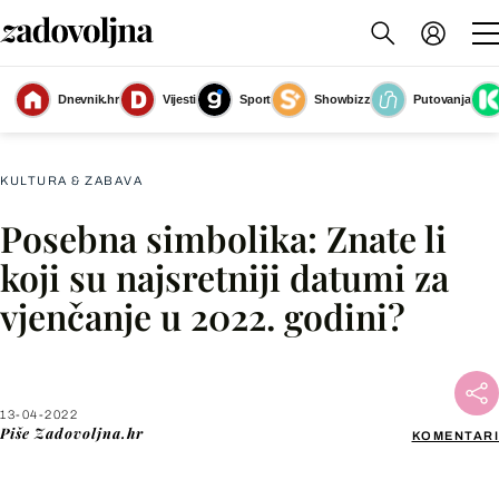
Dnevnik.hr
Vijesti
Sport
Showbizz
Putovanja
Slika nije dostupna
KULTURA & ZABAVA
Posebna simbolika: Znate li
Facebook
koji su najsretniji datumi za
vjenčanje u 2022. godini?
X
WhatsApp
13-04-2022
Piše
Zadovoljna.hr
KOMENTARI
Viber