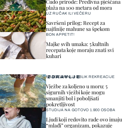
Čudo prirode: Predivna pješčana
plaža na 100 metara od mora
UZ RUČAK ILI VEČERU
Savršeni prilog: Recept za
najfinije mahune sa špekom
BON APPETIT!
Majke svih umaka: 5 kultnih
recepata koje moraju znati svi
kuhari
ZDRAVLJE
NAJSIGURNIJI OBLIK REKREACIJE
Vježbe za koljeno u moru: 5
sigurnih vježbi koje mogu
smanjiti bol i poboljšati
pokretljivost
STUDIJA NA GOTOVO 1.900 OSOBA
Ljudi koji redovito rade ovo imaju
“mlađi” organizam, pokazuje