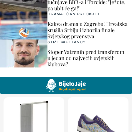
tučnjave BBB-a i Torcide: "Je*ote,
pa ubit će ga!"
DRAMATIČAN PREOKRET
Kakva drama u Zagrebu! Hrvatska
srušila Srbiju i izborila finale
Svjetskog prvenstva
STIŽE KAPETANU?
Stoper Vatrenih pred transferom
u jedan od najvećih svjetskih
klubova?