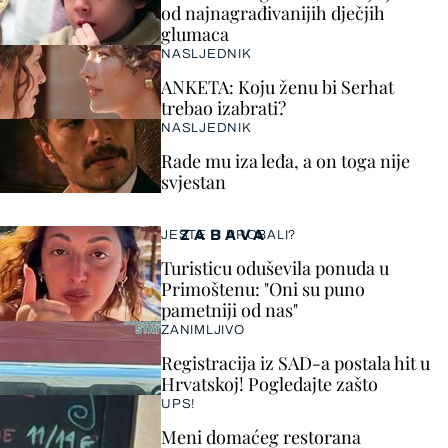
od najnagrađivanijih dječjih
glumaca
NASLJEDNIK
ANKETA: Koju ženu bi Serhat
trebao izabrati?
NASLJEDNIK
Rade mu iza leđa, a on toga nije
svjestan
ZABAVA
JESTE LI PROBALI?
Turisticu oduševila ponuda u
Primoštenu: "Oni su puno
pametniji od nas"
ZANIMLJIVO
Registracija iz SAD-a postala hit u
Hrvatskoj! Pogledajte zašto
UPS!
Meni domaćeg restorana