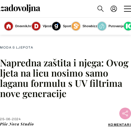
Multiactive Shake fluid SPF 50 Afrodita Professional nudi zaštitu i njegu
Dnevnik.hr
Vijesti
Sport
Showbizz
Putovanja
(Foto: Tibor Marochini/Nova Studio)
MODA & LJEPOTA
Napredna zaštita i njega: Ovog
Facebook
ljeta na licu nosimo samo
laganu formulu s UV filtrima
X
nove generacije
WhatsApp
Viber
25-06-2024
Piše
Nova Studio
KOMENTARI