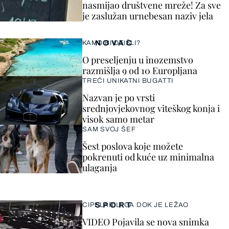
nasmijao društvene mreže! Za sve
je zaslužan urnebesan naziv jela
NOVAC
KAMO BI OTIŠLI?
O preseljenju u inozemstvo
razmišlja 9 od 10 Europljana
TREĆI UNIKATNI BUGATTI
Nazvan je po vrsti
srednjovjekovnog viteškog konja i
visok samo metar
SAM SVOJ ŠEF
Šest poslova koje možete
pokrenuti od kuće uz minimalna
ulaganja
SPORT
CIPELARILI GA DOK JE LEŽAO
VIDEO Pojavila se nova snimka