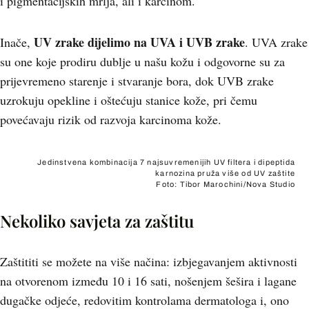
i pigmentacijskih mrlja, ali i karcinom.
UV zrake dijelimo na UVA i UVB zrake
Inače,
. UVA zrake
su one koje prodiru dublje u našu kožu i odgovorne su za
prijevremeno starenje i stvaranje bora, dok UVB zrake
uzrokuju opekline i oštećuju stanice kože, pri čemu
povećavaju rizik od razvoja karcinoma kože.
Jedinstvena kombinacija 7 najsuvremenijih UV filtera i dipeptida
karnozina pruža više od UV zaštite
Foto: Tibor Marochini/Nova Studio
Nekoliko savjeta za zaštitu
Zaštititi se možete na više načina: izbjegavanjem aktivnosti
na otvorenom između 10 i 16 sati, nošenjem šešira i lagane
dugačke odjeće, redovitim kontrolama dermatologa i, ono