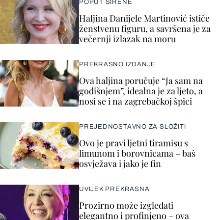
POPUT SIRENE
Haljina Danijele Martinović ističe
ženstvenu figuru, a savršena je za
večernji izlazak na moru
PREKRASNO IZDANJE
Ova haljina poručuje “Ja sam na
godišnjem”, idealna je za ljeto, a
nosi se i na zagrebačkoj špici
PREJEDNOSTAVNO ZA SLOŽITI
Ovo je pravi ljetni tiramisu s
limunom i borovnicama – baš
osvježava i jako je fin
UVIJEK PREKRASNA
Prozirno može izgledati
elegantno i profinjeno – ova