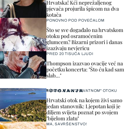
Hrvatska! Kći neprežaljenog
pjevača projurila špicom na dva
kotača
PONOVNO POD POVEĆALOM
Što se sve događalo na hrvatskom
otoku pod osramoćenim
glumcem? Bizarni prizori i danas
izazivaju nevjericu
PRED 20 TISUĆA LJUDI
Thompson izazvao ovacije već na
početku koncerta: "Što ću kad sam
slab..."
PUTOVANJA
UŽIVANJE NA "PRIVATNOM" OTOKU
Hrvatski otok na kojem živi samo
jedan stanovnik: Ljepotan koji je
diljem svijeta poznat po svojem
"bijelom zlatu"
MA, SAVRŠENSTVO!