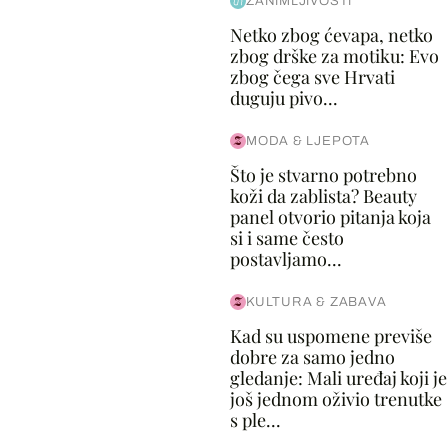
ZANIMLJIVOSTI
Netko zbog ćevapa, netko
zbog drške za motiku: Evo
zbog čega sve Hrvati
duguju pivo...
MODA & LJEPOTA
Što je stvarno potrebno
koži da zablista? Beauty
panel otvorio pitanja koja
si i same često
postavljamo...
KULTURA & ZABAVA
Kad su uspomene previše
dobre za samo jedno
gledanje: Mali uređaj koji je
još jednom oživio trenutke
s ple...