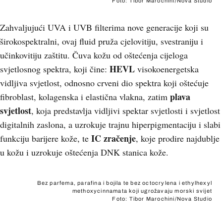
Foto: Tibor Marochini/Nova Studio
Zahvaljujući UVA i UVB filterima nove generacije koji su
širokospektralni, ovaj fluid pruža cjelovitiju, svestraniju i
učinkovitiju zaštitu. Čuva kožu od oštećenja cijeloga
HEVL
svjetlosnog spektra, koji čine:
visokoenergetska
vidljiva svjetlost, odnosno crveni dio spektra koji oštećuje
plava
fibroblast, kolagenska i elastična vlakna, zatim
svjetlost
, koja predstavlja vidljivi spektar svjetlosti i svjetlost
digitalnih zaslona, a uzrokuje trajnu hiperpigmentaciju i slabi
IC zračenje
funkciju barijere kože, te
, koje prodire najdublje
u kožu i uzrokuje oštećenja DNK stanica kože.
Bez parfema, parafina i bojila te bez octocrylena i ethylhexyl
methoxycinnamata koji ugrožavaju morski svijet
Foto: Tibor Marochini/Nova Studio