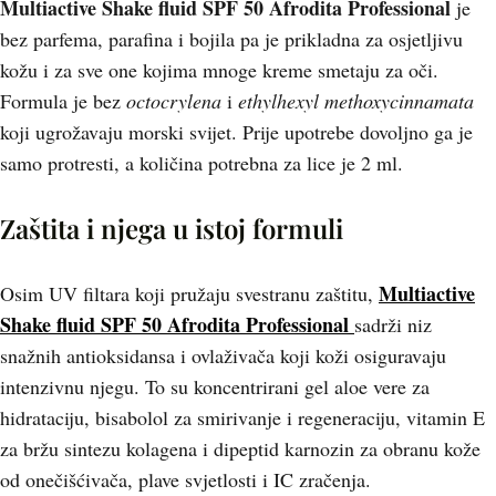
Multiactive Shake fluid SPF 50 Afrodita Professional
je
bez parfema, parafina i bojila pa je prikladna za osjetljivu
kožu i za sve one kojima mnoge kreme smetaju za oči.
Formula je bez
octocrylena
i
ethylhexyl methoxycinnamata
koji ugrožavaju morski svijet. Prije upotrebe dovoljno ga je
samo protresti, a količina potrebna za lice je 2 ml.
Zaštita i njega u istoj formuli
Multiactive
Osim UV filtara koji pružaju svestranu zaštitu,
Shake fluid SPF 50 Afrodita Professional
sadrži niz
snažnih antioksidansa i ovlaživača koji koži osiguravaju
intenzivnu njegu. To su koncentrirani gel aloe vere za
hidrataciju, bisabolol za smirivanje i regeneraciju, vitamin E
za bržu sintezu kolagena i dipeptid karnozin za obranu kože
od onečišćivača, plave svjetlosti i IC zračenja.