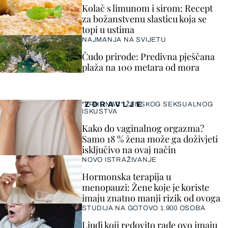
Kolač s limunom i sirom: Recept
za božanstvenu slasticu koja se
topi u ustima
NAJMANJA NA SVIJETU
Čudo prirode: Predivna pješčana
plaža na 100 metara od mora
ZDRAVLJE
"VRHUNAC" ŽENSKOG SEKSUALNOG
ISKUSTVA
Kako do vaginalnog orgazma?
Samo 18 % žena može ga doživjeti
isključivo na ovaj način
NOVO ISTRAŽIVANJE
Hormonska terapija u
menopauzi: Žene koje je koriste
imaju znatno manji rizik od ovoga
STUDIJA NA GOTOVO 1.900 OSOBA
Ljudi koji redovito rade ovo imaju