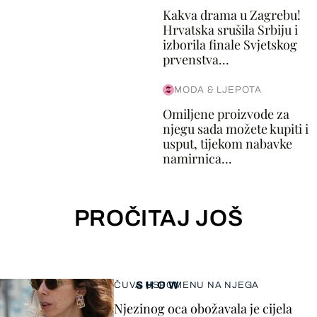
Kakva drama u Zagrebu!
Hrvatska srušila Srbiju i
izborila finale Svjetskog
prvenstva...
MODA & LJEPOTA
Omiljene proizvode za
njegu sada možete kupiti i
usput, tijekom nabavke
namirnica...
PROČITAJ JOŠ
SHOW
ČUVA USPOMENU NA NJEGA
Njezinog oca obožavala je cijela