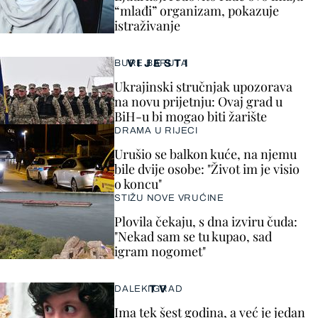
“mlađi” organizam, pokazuje
istraživanje
VIJESTI
BURE BARUTA
Ukrajinski stručnjak upozorava
na novu prijetnju: Ovaj grad u
BiH-u bi mogao biti žarište
DRAMA U RIJECI
Urušio se balkon kuće, na njemu
bile dvije osobe: "Život im je visio
o koncu"
STIŽU NOVE VRUĆINE
Plovila čekaju, s dna izviru čuda:
"Nekad sam se tu kupao, sad
igram nogomet"
TV
DALEKI GRAD
Ima tek šest godina, a već je jedan