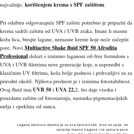
korištenjem krema s SPF zaštitom
najvažnije,
.
Pri odabiru odgovarajuće SPF zaštite potrebno je pripaziti da
krema sadrži zaštitu od UVA i UVB zraka. Imate li masnu
kožu lica, birajte lagane, nemasne kreme koje neće začepiti
Multiactive Shake fluid SPF 50 Afrodita
pore. Novi
Professional
dolazi s iznimno laganom oil-free formulom s
UVA i UVB filetrima nove generacije koje, u usporedbi s
klasičnim UV filtrima, koža bolje podnosi i prihvatljivi su za
prirodni okoliš. Njihova prednost je i iznimna fotostabilnost.
UVB 50
UVA 22,
Ovaj fluid ima
i
2, što daje visoku i
pouzdanu zaštitu od fotostarenja, nastanka pigmentacijskih
mrlja i opeklina od sunca.
Lagana tekstura idealna je za sve tipove kože, brzo se upija, ne
ostavlja masne tragove i ne zatvara pore