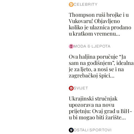
CELEBRITY
Thompson ruši brojke i u
Vukovaru! Objavljeno
koliko je ulaznica prodano
u kratkom vremenu...
MODA & LJEPOTA
Ova haljina poručuje “Ja
sam na godišnjem”, idealna
je za ljeto, a nosi se i na
zagrebačkoj špici...
SVIJET
Ukrajinski stručnjak
upozorava na novu
prijetnju: Ovaj grad u BiH-
u bi mogao biti žarište...
OSTALI SPORTOVI