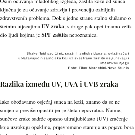
Osim očuvanja mladolikog izgleda, zaštita kože od sunca
ključna je za očuvanje zdravlja i prevenciju ozbiljnih
zdravstvenih problema. Dok s jedne strane stalno slušamo o
UV zraka
štetnim utjecajima
, s druge pak opet imamo velik
SPF zaštita
dio ljudi kojima je
nepoznanica.
Shake fluid sadrži niz snažnih antioksidanata, ovlaživača i
ublažavajućih sastojaka koji uz svestranu zaštitu osiguravaju i
intenzivnu njegu
Foto: Tibor Marochini/Nova Studio
Razlika između UV, UVA i UVB zraka
Iako obožavamo osjećaj sunca na koži, znamo da se ne
smijemo previše opustiti jer je šteta nepovratna. Naime,
sunčeve zrake sadrže opasno ultraljubičasto (UV) zračenje
koje uzrokuju opekline, prijevremeno starenje uz pojavu bora