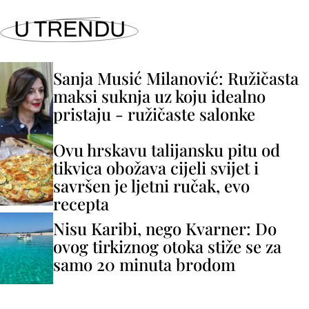
U TRENDU
Sanja Musić Milanović: Ružičasta
maksi suknja uz koju idealno
pristaju - ružičaste salonke
Ovu hrskavu talijansku pitu od
tikvica obožava cijeli svijet i
savršen je ljetni ručak, evo
recepta
Nisu Karibi, nego Kvarner: Do
ovog tirkiznog otoka stiže se za
samo 20 minuta brodom