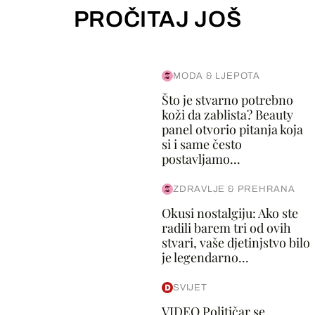
PROČITAJ JOŠ
MODA & LJEPOTA
Što je stvarno potrebno
koži da zablista? Beauty
panel otvorio pitanja koja
si i same često
postavljamo...
ZDRAVLJE & PREHRANA
Okusi nostalgiju: Ako ste
radili barem tri od ovih
stvari, vaše djetinjstvo bilo
je legendarno...
SVIJET
VIDEO Političar se