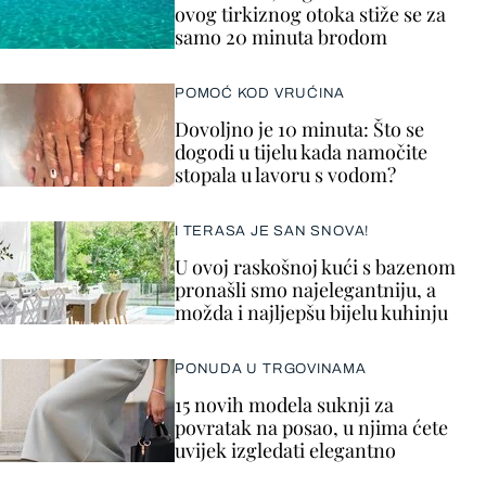
ovog tirkiznog otoka stiže se za
samo 20 minuta brodom
POMOĆ KOD VRUĆINA
Dovoljno je 10 minuta: Što se
dogodi u tijelu kada namočite
stopala u lavoru s vodom?
I TERASA JE SAN SNOVA!
U ovoj raskošnoj kući s bazenom
pronašli smo najelegantniju, a
možda i najljepšu bijelu kuhinju
PONUDA U TRGOVINAMA
15 novih modela suknji za
povratak na posao, u njima ćete
uvijek izgledati elegantno