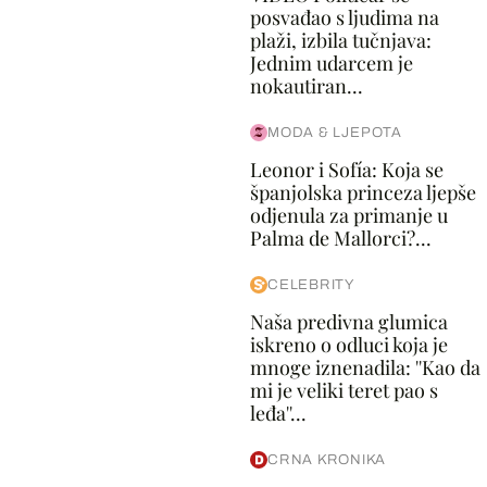
posvađao s ljudima na
plaži, izbila tučnjava:
Jednim udarcem je
nokautiran...
MODA & LJEPOTA
Leonor i Sofía: Koja se
španjolska princeza ljepše
odjenula za primanje u
Palma de Mallorci?...
CELEBRITY
Naša predivna glumica
iskreno o odluci koja je
mnoge iznenadila: ''Kao da
mi je veliki teret pao s
leđa''...
CRNA KRONIKA