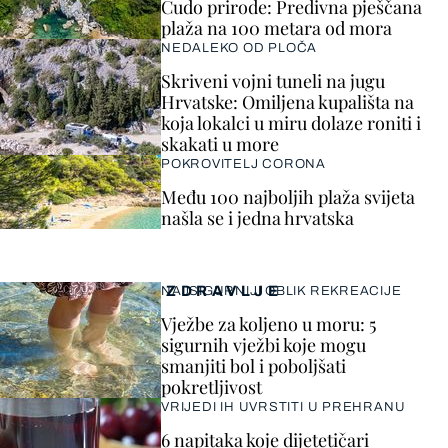
Čudo prirode: Predivna pješčana
plaža na 100 metara od mora
NEDALEKO OD PLOČA
Skriveni vojni tuneli na jugu
Hrvatske: Omiljena kupališta na
koja lokalci u miru dolaze roniti i
skakati u more
POKROVITELJ CORONA
Među 100 najboljih plaža svijeta
našla se i jedna hrvatska
ZDRAVLJE
NAJSIGURNIJI OBLIK REKREACIJE
Vježbe za koljeno u moru: 5
sigurnih vježbi koje mogu
smanjiti bol i poboljšati
pokretljivost
VRIJEDI IH UVRSTITI U PREHRANU
6 napitaka koje dijetetičari