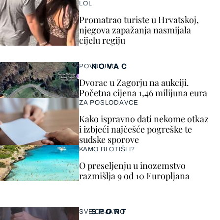
LOL
Promatrao turiste u Hrvatskoj,
njegova zapažanja nasmijala
cijelu regiju
NOVAC
POVOLJNO
Dvorac u Zagorju na aukciji.
Početna cijena 1,46 milijuna eura
ZA POSLODAVCE
Kako ispravno dati nekome otkaz
i izbjeći najčešće pogreške te
sudske sporove
KAMO BI OTIŠLI?
O preseljenju u inozemstvo
razmišlja 9 od 10 Europljana
SPORT
SVE OBJAVIO