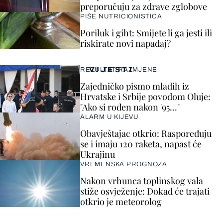
preporučuju za zdrave zglobove
PIŠE NUTRICIONISTICA
Poriluk i giht: Smijete li ga jesti ili
riskirate novi napadaj?
VIJESTI
REZULTAT RAZMJENE
Zajedničko pismo mladih iz
Hrvatske i Srbije povodom Oluje:
"Ako si rođen nakon '95..."
ALARM U KIJEVU
Obavještajac otkrio: Raspoređuju
se i imaju 120 raketa, napast će
Ukrajinu
VREMENSKA PROGNOZA
Nakon vrhunca toplinskog vala
stiže osvježenje: Dokad će trajati
otkrio je meteorolog