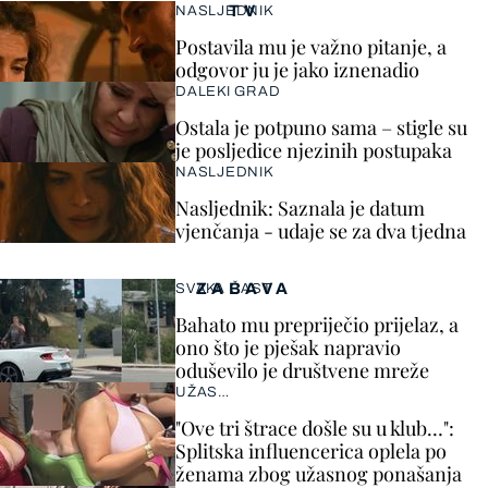
TV
NASLJEDNIK
Postavila mu je važno pitanje, a
odgovor ju je jako iznenadio
DALEKI GRAD
Ostala je potpuno sama – stigle su
je posljedice njezinih postupaka
NASLJEDNIK
Nasljednik: Saznala je datum
vjenčanja - udaje se za dva tjedna
ZABAVA
SVAKA ČAST
Bahato mu prepriječio prijelaz, a
ono što je pješak napravio
oduševilo je društvene mreže
UŽAS…
"Ove tri štrace došle su u klub…":
Splitska influencerica oplela po
ženama zbog užasnog ponašanja