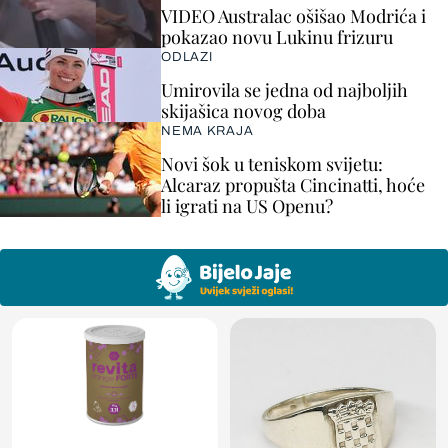
VIDEO Australac ošišao Modrića i
pokazao novu Lukinu frizuru
ODLAZI
Umirovila se jedna od najboljih
skijašica novog doba
NEMA KRAJA
Novi šok u teniskom svijetu:
Alcaraz propušta Cincinatti, hoće
li igrati na US Openu?