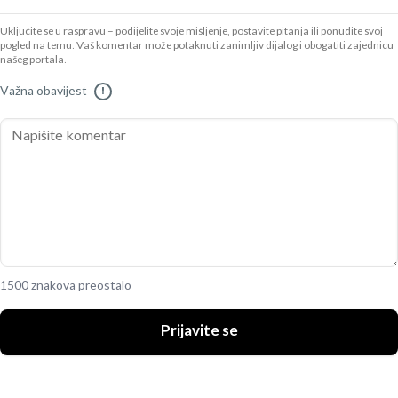
Uključite se u raspravu – podijelite svoje mišljenje, postavite pitanja ili ponudite svoj
pogled na temu. Vaš komentar može potaknuti zanimljiv dijalog i obogatiti zajednicu
našeg portala.
Važna obavijest
!
1500 znakova preostalo
Prijavite se