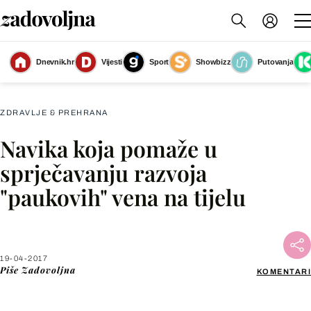
Dnevnik.hr
Vijesti
Sport
Showbizz
Putovanja
Slika nije dostupna
ZDRAVLJE & PREHRANA
Navika koja pomaže u
Facebook
sprječavanju razvoja
"paukovih" vena na tijelu
X
WhatsApp
19-04-2017
Piše
Zadovoljna
KOMENTARI
Viber