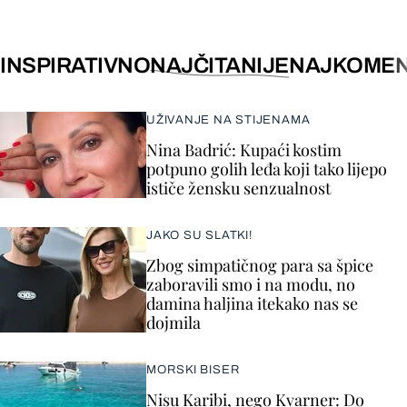
INSPIRATIVNO
NAJČITANIJE
NAJKOMEN
UŽIVANJE NA STIJENAMA
Nina Badrić: Kupaći kostim
potpuno golih leđa koji tako lijepo
ističe žensku senzualnost
JAKO SU SLATKI!
Zbog simpatičnog para sa špice
zaboravili smo i na modu, no
damina haljina itekako nas se
dojmila
MORSKI BISER
Nisu Karibi, nego Kvarner: Do