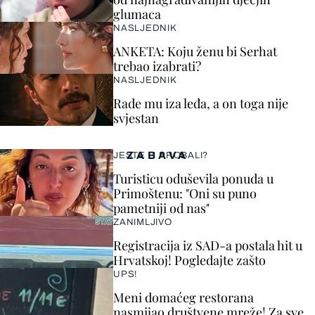
glumaca
NASLJEDNIK
ANKETA: Koju ženu bi Serhat
trebao izabrati?
NASLJEDNIK
Rade mu iza leđa, a on toga nije
svjestan
ZABAVA
JESTE LI PROBALI?
Turisticu oduševila ponuda u
Primoštenu: "Oni su puno
pametniji od nas"
ZANIMLJIVO
Registracija iz SAD-a postala hit u
Hrvatskoj! Pogledajte zašto
UPS!
Meni domaćeg restorana
nasmijao društvene mreže! Za sve