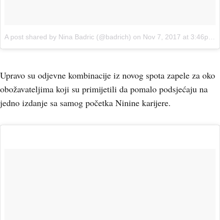
A post shared by Nina Badric (@badrich)
on
Nov 7, 2017 at 3:46pm PST
Upravo su odjevne kombinacije iz novog spota zapele za oko
obožavateljima koji su primijetili da pomalo podsjećaju na
jedno izdanje sa samog početka Ninine karijere.