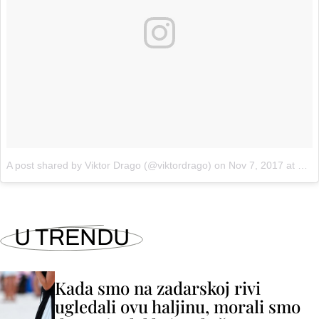
A post shared by Viktor Drago (@viktordrago)
on
Nov 7, 2017 at 10:22am PST
U TRENDU
Kada smo na zadarskoj rivi
ugledali ovu haljinu, morali smo