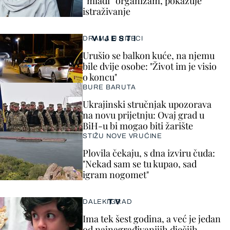
“mlađi” organizam, pokazuje
istraživanje
VIJESTI
DRAMA U RIJECI
Urušio se balkon kuće, na njemu
bile dvije osobe: "Život im je visio
o koncu"
BURE BARUTA
Ukrajinski stručnjak upozorava
na novu prijetnju: Ovaj grad u
BiH-u bi mogao biti žarište
STIŽU NOVE VRUĆINE
Plovila čekaju, s dna izviru čuda:
"Nekad sam se tu kupao, sad
igram nogomet"
TV
DALEKI GRAD
Ima tek šest godina, a već je jedan
od najnagrađivanijih dječjih