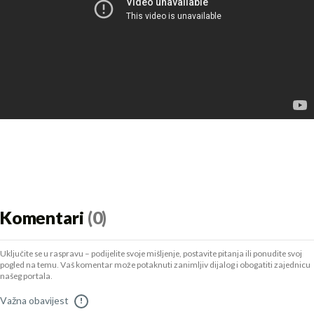
Komentari
(0)
Uključite se u raspravu – podijelite svoje mišljenje, postavite pitanja ili ponudite svoj
pogled na temu. Vaš komentar može potaknuti zanimljiv dijalog i obogatiti zajednicu
našeg portala.
Važna obavijest
!