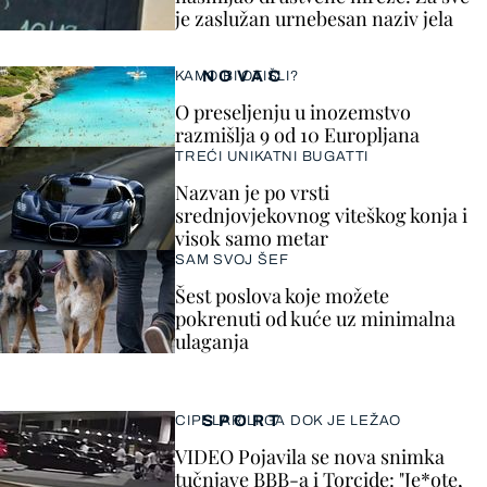
je zaslužan urnebesan naziv jela
NOVAC
KAMO BI OTIŠLI?
O preseljenju u inozemstvo
razmišlja 9 od 10 Europljana
TREĆI UNIKATNI BUGATTI
Nazvan je po vrsti
srednjovjekovnog viteškog konja i
visok samo metar
SAM SVOJ ŠEF
Šest poslova koje možete
pokrenuti od kuće uz minimalna
ulaganja
SPORT
CIPELARILI GA DOK JE LEŽAO
VIDEO Pojavila se nova snimka
tučnjave BBB-a i Torcide: "Je*ote,