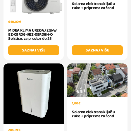
Solarna elektrana ključ u
ruke + priprema za fond
648,00 €
MIDEA KLIMA UREĐAJ 2,5kW
EZ-09RD6-I/EZ-09RD6H-O
Solstice, za prostor do 25
SAZNAJ VIŠE
SAZNAJ VIŠE
1,00 €
Solarna elektrana ključ u
ruke + priprema za fond
204,39 €