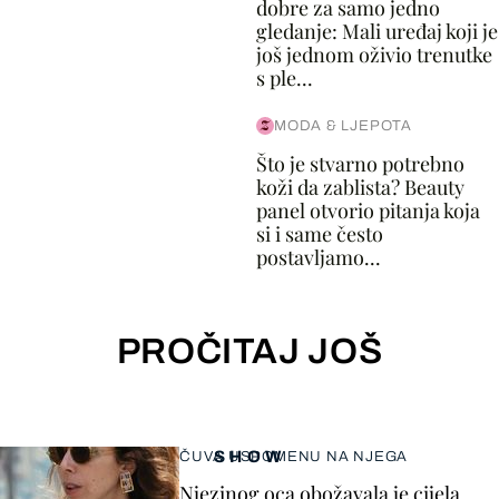
dobre za samo jedno
gledanje: Mali uređaj koji je
još jednom oživio trenutke
s ple...
MODA & LJEPOTA
Što je stvarno potrebno
koži da zablista? Beauty
panel otvorio pitanja koja
si i same često
postavljamo...
PROČITAJ JOŠ
SHOW
ČUVA USPOMENU NA NJEGA
Njezinog oca obožavala je cijela