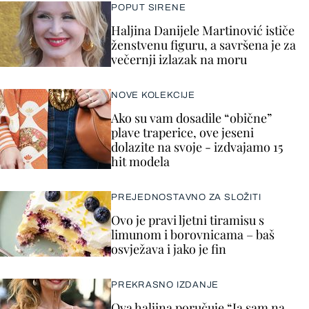
POPUT SIRENE
Haljina Danijele Martinović ističe
ženstvenu figuru, a savršena je za
večernji izlazak na moru
NOVE KOLEKCIJE
Ako su vam dosadile “obične”
plave traperice, ove jeseni
dolazite na svoje - izdvajamo 15
hit modela
PREJEDNOSTAVNO ZA SLOŽITI
Ovo je pravi ljetni tiramisu s
limunom i borovnicama – baš
osvježava i jako je fin
PREKRASNO IZDANJE
Ova haljina poručuje “Ja sam na