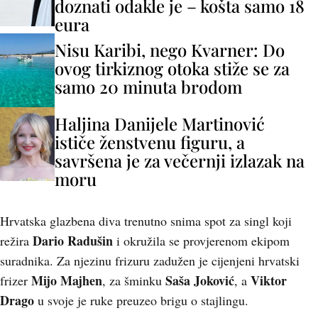
doznati odakle je – košta samo 18
eura
Nisu Karibi, nego Kvarner: Do
ovog tirkiznog otoka stiže se za
samo 20 minuta brodom
Haljina Danijele Martinović
ističe ženstvenu figuru, a
savršena je za večernji izlazak na
moru
Hrvatska glazbena diva trenutno snima spot za singl koji
Dario Radušin
režira
i okružila se provjerenom ekipom
suradnika. Za njezinu frizuru zadužen je cijenjeni hrvatski
Mijo Majhen
Saša Joković
Viktor
frizer
, za šminku
, a
Drago
u svoje je ruke preuzeo brigu o stajlingu.