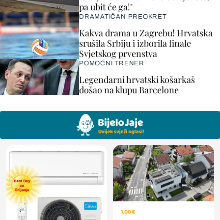
pa ubit će ga!"
DRAMATIČAN PREOKRET
Kakva drama u Zagrebu! Hrvatska
srušila Srbiju i izborila finale
Svjetskog prvenstva
POMOĆNI TRENER
Legendarni hrvatski košarkaš
došao na klupu Barcelone
1,00 €