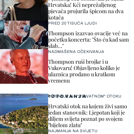
Hrvatska! Kći neprežaljenog
pjevača projurila špicom na dva
kotača
PRED 20 TISUĆA LJUDI
Thompson izazvao ovacije već na
početku koncerta: "Što ću kad sam
slab..."
NADMAŠENA OČEKIVANJA
Thompson ruši brojke i u
Vukovaru! Objavljeno koliko je
ulaznica prodano u kratkom
vremenu
PUTOVANJA
UŽIVANJE NA "PRIVATNOM" OTOKU
Hrvatski otok na kojem živi samo
jedan stanovnik: Ljepotan koji je
diljem svijeta poznat po svojem
"bijelom zlatu"
NAJMANJA NA SVIJETU