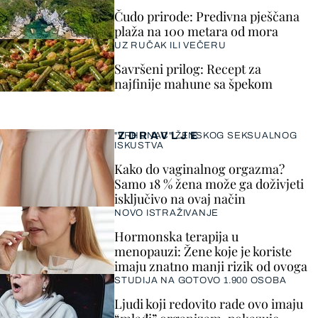
Čudo prirode: Predivna pješčana
plaža na 100 metara od mora
UZ RUČAK ILI VEČERU
Savršeni prilog: Recept za
najfinije mahune sa špekom
ZDRAVLJE
"VRHUNAC" ŽENSKOG SEKSUALNOG
ISKUSTVA
Kako do vaginalnog orgazma?
Samo 18 % žena može ga doživjeti
isključivo na ovaj način
NOVO ISTRAŽIVANJE
Hormonska terapija u
menopauzi: Žene koje je koriste
imaju znatno manji rizik od ovoga
STUDIJA NA GOTOVO 1.900 OSOBA
Ljudi koji redovito rade ovo imaju