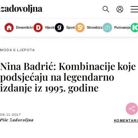
Dnevnik.hr
Vijesti
Sport
Showbizz
Putovanja
Slika nije dostupna
MODA & LJEPOTA
Nina Badrić: Kombinacije koje
Facebook
podsjećaju na legendarno
izdanje iz 1995. godine
X
WhatsApp
08-11-2017
Piše
Zadovoljna
KOMENTARI
Viber