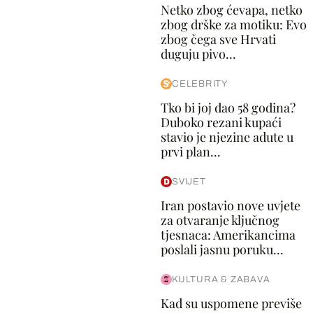
Netko zbog ćevapa, netko
zbog drške za motiku: Evo
zbog čega sve Hrvati
duguju pivo...
CELEBRITY
Tko bi joj dao 58 godina?
Duboko rezani kupaći
stavio je njezine adute u
prvi plan...
SVIJET
Iran postavio nove uvjete
za otvaranje ključnog
tjesnaca: Amerikancima
poslali jasnu poruku...
KULTURA & ZABAVA
Kad su uspomene previše