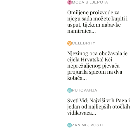
MODA & LJEPOTA
Omiljene proizvode za
njegu sada možete kupiti i
usput, tijekom nabavke
namirnica...
CELEBRITY
Njezinog oca obožavala je
cijela Hrvatska! Kći
neprežaljenog pjevača
projurila špicom na dva
kotača...
PUTOVANJA
Sveti Vid: Najviši vrh Paga i
jedan od najljepših otočkih
vidikovaca...
ZANIMLJIVOSTI