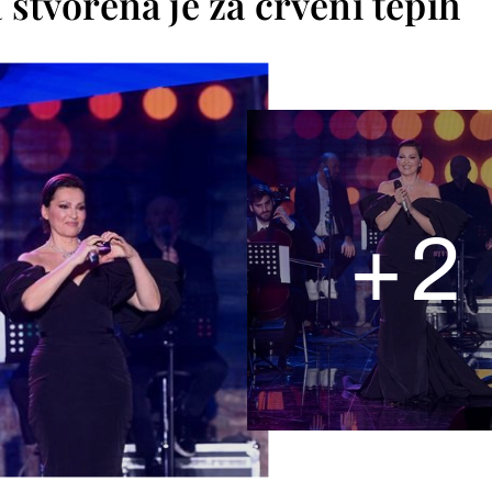
 stvorena je za crveni tepih
+
2