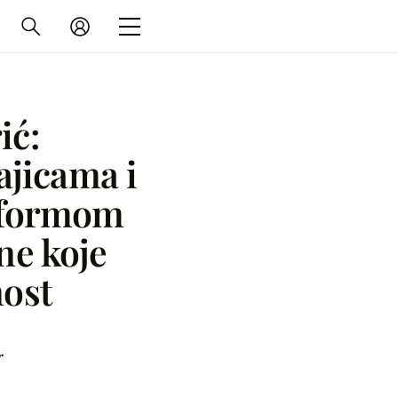
ić:
ajicama i
tformom
ne koje
nost
r