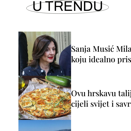
U TRENDU
Sanja Musić Mila
koju idealno pris
Ovu hrskavu tali
cijeli svijet i sa