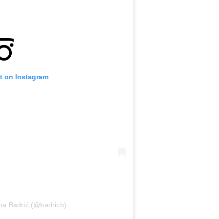
t on Instagram
na Badrić (@badrich)