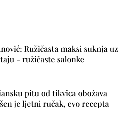
nović: Ružičasta maksi suknja uz
taju - ružičaste salonke
jansku pitu od tikvica obožava
vršen je ljetni ručak, evo recepta