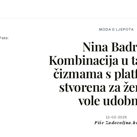
MODA & LJEPOTA
Foto:
Nina Badr
Kombinacija u t
čizmama s pla
Facebook
stvorena za že
X
vole udob
WhatsApp
12-02-2025
Piše
Zadovoljna.h
Viber