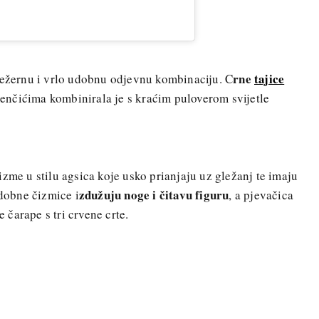
rne
tajice
ležernu i vrlo udobnu odjevnu kombinaciju. C
nčićima kombinirala je s kraćim puloverom svijetle
zme u stilu agsica koje usko prianjaju uz gležanj te imaju
zdužuju noge i čitavu figuru
udobne čizmice i
, a pjevačica
e čarape s tri crvene crte.