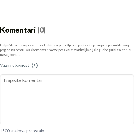
Komentari
(0)
Uključite se u raspravu – podijelite svoje mišljenje, postavite pitanja ili ponudite svoj
pogled na temu. Vaš komentar može potaknuti zanimljiv dijalog i obogatiti zajednicu
našeg portala.
Važna obavijest
!
1500 znakova preostalo