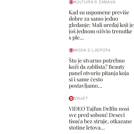
KULTURA & ZABAVA
Kad su uspomene previše
dobre za samo jedno
gledanje: Mali uređaj koji je
još jednom oživio trenutke
s ple...
MODA & LJEPOTA
Što je stvarno potrebno
koži da zablista? Beauty
panel otvorio pitanja koja
si i same često
postavljamo...
SVIJET
VIDEO Tajfun Delfin nosi
sve pred sobom! Deseci
tisuća bez struje, otkazane
stotine letova...