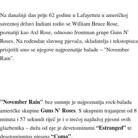
Na današnji dan prije 62 godine u Lafayetteu u američkoj
saveznoj državi Indiani rodio se William Bruce Rose,
poznatiji kao Axl Rose, odnosno frontman grupe Guns N'
Roses. Na rođendan slavnog pjevača, skladatelja i tekstopisca
prisjetili smo se njegove najpoznatije balade – "November
Rain".
"November Rain"
bez sumnje je najpoznatija rock-balada
Guns N' Roses
američke skupine
. S ukupnim trajanjem od 8
minuta i 57 sekundi riječ je i o trećoj najdužoj pjesmi ovih
“Estranged”
glazbenika – duža od nje je devetominutni
te
“Coma”
desetominutna pjesma
.