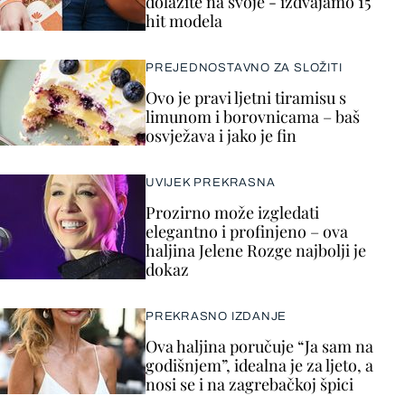
dolazite na svoje - izdvajamo 15
hit modela
PREJEDNOSTAVNO ZA SLOŽITI
Ovo je pravi ljetni tiramisu s
limunom i borovnicama – baš
osvježava i jako je fin
UVIJEK PREKRASNA
Prozirno može izgledati
elegantno i profinjeno – ova
haljina Jelene Rozge najbolji je
dokaz
PREKRASNO IZDANJE
Ova haljina poručuje “Ja sam na
godišnjem”, idealna je za ljeto, a
nosi se i na zagrebačkoj špici