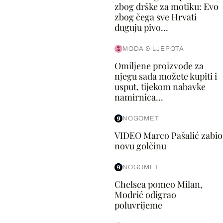
zbog drške za motiku: Evo
zbog čega sve Hrvati
duguju pivo...
MODA & LJEPOTA
Omiljene proizvode za
njegu sada možete kupiti i
usput, tijekom nabavke
namirnica...
NOGOMET
VIDEO Marco Pašalić zabio
novu golčinu
NOGOMET
Chelsea pomeo Milan,
Modrić odigrao
poluvrijeme