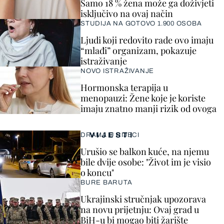
Samo 18 % žena može ga doživjeti
isključivo na ovaj način
STUDIJA NA GOTOVO 1.900 OSOBA
Ljudi koji redovito rade ovo imaju
“mlađi” organizam, pokazuje
istraživanje
NOVO ISTRAŽIVANJE
Hormonska terapija u
menopauzi: Žene koje je koriste
imaju znatno manji rizik od ovoga
VIJESTI
DRAMA U RIJECI
Urušio se balkon kuće, na njemu
bile dvije osobe: "Život im je visio
o koncu"
BURE BARUTA
Ukrajinski stručnjak upozorava
na novu prijetnju: Ovaj grad u
BiH-u bi mogao biti žarište