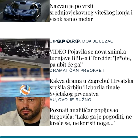
Nazvan je po vrsti
srednjovjekovnog viteškog konja i
visok samo metar
SPORT
CIPELARILI GA DOK JE LEŽAO
VIDEO Pojavila se nova snimka
tučnjave BBB-a i Torcide: "Je*ote,
pa ubit će ga!"
DRAMATIČAN PREOKRET
Kakva drama u Zagrebu! Hrvatska
srušila Srbiju i izborila finale
Svjetskog prvenstva
AU, OVO JE RUŽNO
Poznati analitičar popljuvao
Hrgovića: "Lako ga je pogoditi, ne
kreće se, ne koristi noge..."