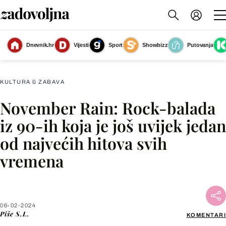
Dnevnik.hr
Vijesti
Sport
Showbizz
Putovanja
Slika nije dostupna
KULTURA & ZABAVA
November Rain: Rock-balada
Facebook
iz 90-ih koja je još uvijek jedan
od najvećih hitova svih
X
vremena
WhatsApp
Viber
06-02-2024
Piše
S.L.
KOMENTARI