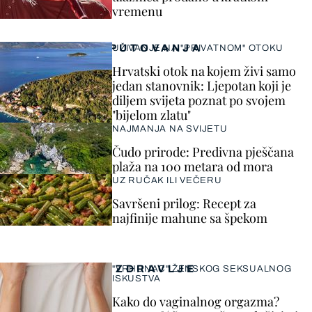
vremenu
PUTOVANJA
UŽIVANJE NA "PRIVATNOM" OTOKU
Hrvatski otok na kojem živi samo
jedan stanovnik: Ljepotan koji je
diljem svijeta poznat po svojem
"bijelom zlatu"
NAJMANJA NA SVIJETU
Čudo prirode: Predivna pješčana
plaža na 100 metara od mora
UZ RUČAK ILI VEČERU
Savršeni prilog: Recept za
najfinije mahune sa špekom
ZDRAVLJE
"VRHUNAC" ŽENSKOG SEKSUALNOG
ISKUSTVA
Kako do vaginalnog orgazma?