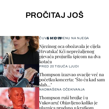
PROČITAJ JOŠ
SHOW
ČUVA USPOMENU NA NJEGA
Njezinog oca obožavala je cijela
Hrvatska! Kći neprežaljenog
pjevača projurila špicom na dva
kotača
PRED 20 TISUĆA LJUDI
Thompson izazvao ovacije već na
početku koncerta: "Što ću kad sam
slab..."
NADMAŠENA OČEKIVANJA
Thompson ruši brojke i u
Vukovaru! Objavljeno koliko je
ulaznica prodano u kratkom