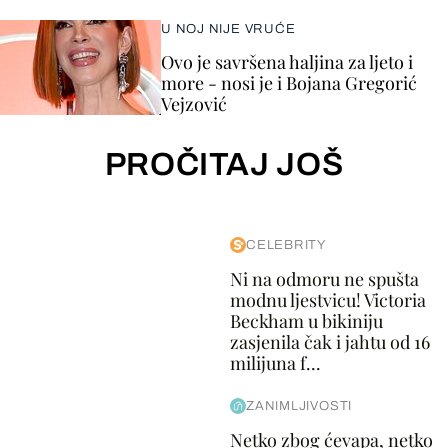
U NOJ NIJE VRUĆE
Ovo je savršena haljina za ljeto i
more - nosi je i Bojana Gregorić
Vejzović
PROČITAJ JOŠ
CELEBRITY
Ni na odmoru ne spušta
modnu ljestvicu! Victoria
Beckham u bikiniju
zasjenila čak i jahtu od 16
milijuna f...
ZANIMLJIVOSTI
Netko zbog ćevapa, netko