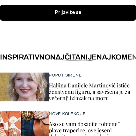
Prijavite se
INSPIRATIVNO
NAJČITANIJE
NAJKOMEN
POPUT SIRENE
Haljina Danijele Martinović ističe
ženstvenu figuru, a savršena je za
večernji izlazak na moru
NOVE KOLEKCIJE
Ako su vam dosadile “obične”
plave traperice, ove jeseni