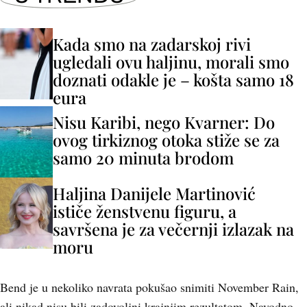
Kada smo na zadarskoj rivi
ugledali ovu haljinu, morali smo
doznati odakle je – košta samo 18
eura
Nisu Karibi, nego Kvarner: Do
ovog tirkiznog otoka stiže se za
samo 20 minuta brodom
Haljina Danijele Martinović
ističe ženstvenu figuru, a
savršena je za večernji izlazak na
moru
Bend je u nekoliko navrata pokušao snimiti November Rain,
ali nikad nisu bili zadovoljni krajnjim rezultatom. Navodno