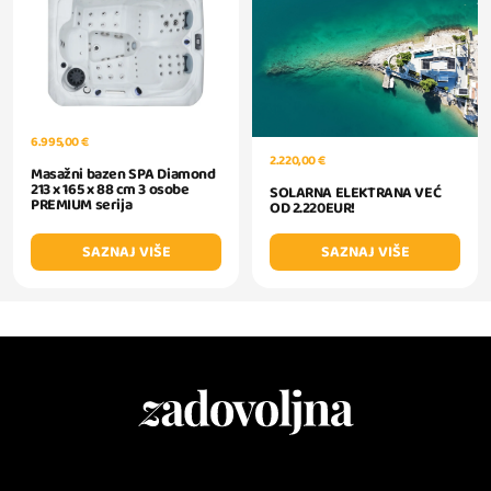
6.995,00 €
2.220,00 €
Masažni bazen SPA Diamond
213 x 165 x 88 cm 3 osobe
SOLARNA ELEKTRANA VEĆ
PREMIUM serija
OD 2.220EUR!
SAZNAJ VIŠE
SAZNAJ VIŠE