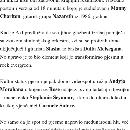
Manny
postoji i verzija od 18 minuta u kojoj je sudjelovao i
Charlton
Nazareth
, gitarist grupe
iz 1986. godine.
Kad je Axl predložio da se njihov glazbeni izričaj pomiješa
sa zvukom simfonijskog orkestra, svi su se protivili tome –
Slasha
Duffa McKegana
uključujući i gitarista
te basista
.
No upravo je to bio element koji je transformirao pjesmu u
rock evergreen.
Andyja
Kultni status pjesmi je pak donio videospot u režiji
Morahana
Rose
u kojem se
udaje za svoju tadašnju djevojku
Stephanie Seymour,
– manekenku
a koja do oltara dolazi u
Carmele Sutere.
kratkoj vjenčanici
Ne samo da je spot od pjesme napravio međunarodni hit, već
je popularizirao i nesvakidašnji model mini vjenčanice koja