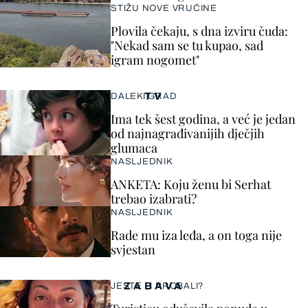
STIŽU NOVE VRUĆINE
Plovila čekaju, s dna izviru čuda:
"Nekad sam se tu kupao, sad
igram nogomet"
TV
DALEKI GRAD
Ima tek šest godina, a već je jedan
od najnagrađivanijih dječjih
glumaca
NASLJEDNIK
ANKETA: Koju ženu bi Serhat
trebao izabrati?
NASLJEDNIK
Rade mu iza leđa, a on toga nije
svjestan
ZABAVA
JESTE LI PROBALI?