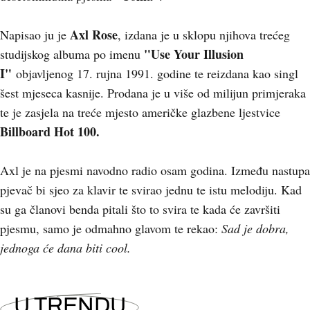
Axl Rose
Napisao ju je
, izdana je u sklopu njihova trećeg
"Use Your Illusion
studijskog albuma po imenu
I"
objavljenog 17. rujna 1991. godine te reizdana kao singl
šest mjeseca kasnije. Prodana je u više od milijun primjeraka
te je zasjela na treće mjesto američke glazbene ljestvice
Billboard Hot 100.
Axl je na pjesmi navodno radio osam godina. Između nastupa
pjevač bi sjeo za klavir te svirao jednu te istu melodiju. Kad
su ga članovi benda pitali što to svira te kada će završiti
pjesmu, samo je odmahno glavom te rekao:
Sad je dobra,
jednoga će dana biti cool.
U TRENDU