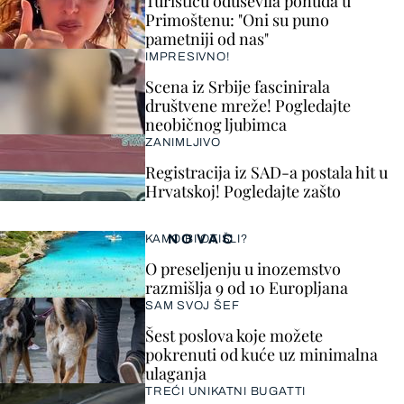
Turisticu oduševila ponuda u
Primoštenu: "Oni su puno
pametniji od nas"
IMPRESIVNO!
Scena iz Srbije fascinirala
društvene mreže! Pogledajte
neobičnog ljubimca
ZANIMLJIVO
Registracija iz SAD-a postala hit u
Hrvatskoj! Pogledajte zašto
NOVAC
KAMO BI OTIŠLI?
O preseljenju u inozemstvo
razmišlja 9 od 10 Europljana
SAM SVOJ ŠEF
Šest poslova koje možete
pokrenuti od kuće uz minimalna
ulaganja
TREĆI UNIKATNI BUGATTI