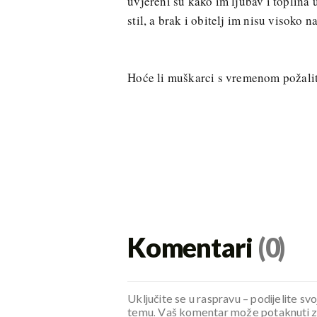
uvjereni su kako im ljubav i toplina 
stil, a brak i obitelj im nisu visoko na 
Hoće li muškarci s vremenom požalit
Komentari
(0)
Uključite se u raspravu – podijelite svo
temu. Vaš komentar može potaknuti zani