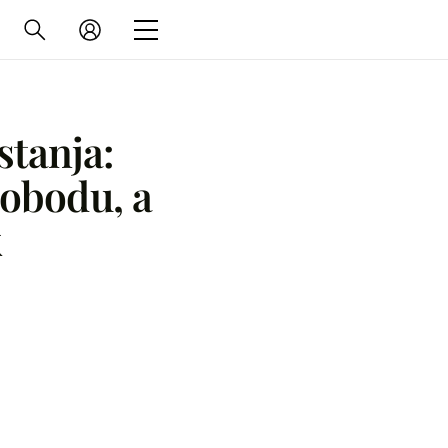
stanja:
lobodu, a
k