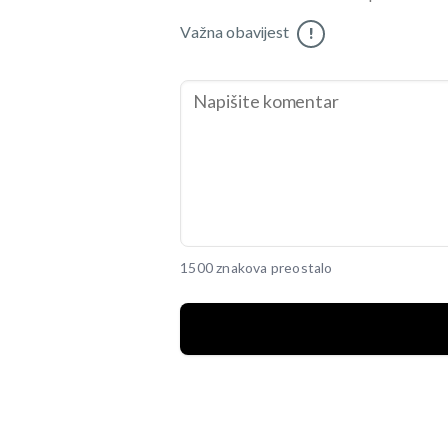
Važna obavijest
!
1500 znakova preostalo