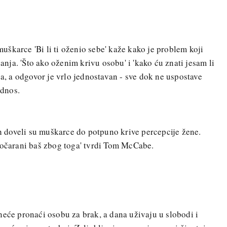
škarce 'Bi li ti oženio sebe' kaže kako je problem koji
ja. 'Što ako oženim krivu osobu' i 'kako ću znati jesam li
ja, a odgovor je vrlo jednostavan - sve dok ne uspostave
dnos.
ih doveli su muškarce do potpuno krive percepcije žene.
zočarani baš zbog toga' tvrdi Tom McCabe.
neće pronaći osobu za brak, a dana uživaju u slobodi i