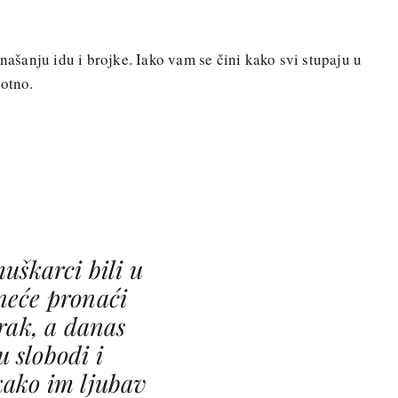
šanju idu i brojke. Iako vam se čini kako svi stupaju u
rotno.
uškarci bili u
neće pronaći
rak, a danas
u slobodi i
kako im ljubav