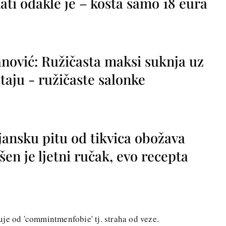
ti odakle je – košta samo 18 eura
nović: Ružičasta maksi suknja uz
taju - ružičaste salonke
jansku pitu od tikvica obožava
vršen je ljetni ručak, evo recepta
je od 'commintmenfobie' tj. straha od veze.