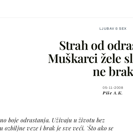
LJUBAV & SEX
Strah od odra
Muškarci žele s
ne bra
Facebook
X
05-11-2008
Piše
A.K.
WhatsApp
no boje odrastanja. Uživaju u životu bez
Viber
 ozbiljne veze i brak je sve veći. 'Što ako se