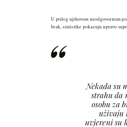
U prilog njihovom neodgovornom pona
brak, statistike pokazuju upravo sup
Nekada su m
strahu da 
osobu za b
uživaju 
uvjereni su 