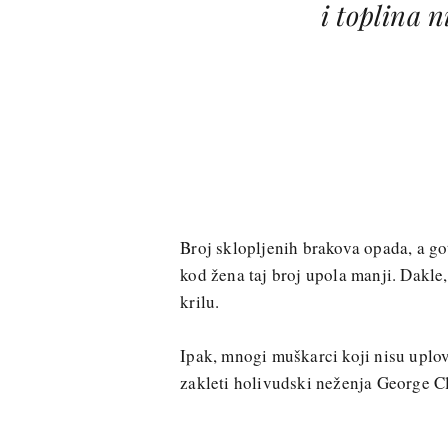
i toplina n
Broj sklopljenih brakova opada, a go
kod žena taj broj upola manji. Dakle
krilu.
Ipak, mnogi muškarci koji nisu uplovi
zakleti holivudski neženja George C