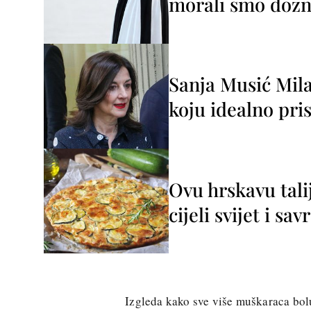
morali smo dozna
Sanja Musić Mila
koju idealno pris
Ovu hrskavu tali
cijeli svijet i sa
Izgleda kako sve više muškaraca bolu