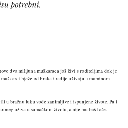
isu potrebni.
tovo dva milijuna muškaraca još živi s roditeljima dok je
, muškarci bježe od braka i radije uživaju u maminom
li u bračnu luku vode zanimljive i ispunjene živote. Pa i
looney uživa u samačkom životu, a nije mu baš loše.