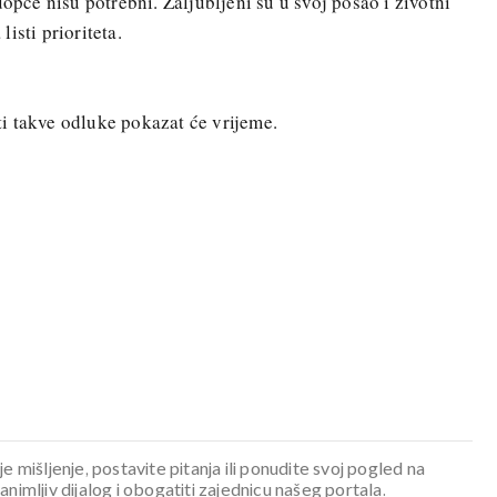
uopće nisu potrebni. Zaljubljeni su u svoj posao i životni
listi prioriteta.
i takve odluke pokazat će vrijeme.
je mišljenje, postavite pitanja ili ponudite svoj pogled na
mljiv dijalog i obogatiti zajednicu našeg portala.