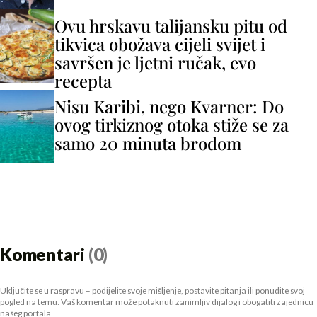
Ovu hrskavu talijansku pitu od
tikvica obožava cijeli svijet i
savršen je ljetni ručak, evo
recepta
Nisu Karibi, nego Kvarner: Do
ovog tirkiznog otoka stiže se za
samo 20 minuta brodom
Komentari
(0)
Uključite se u raspravu – podijelite svoje mišljenje, postavite pitanja ili ponudite svoj
pogled na temu. Vaš komentar može potaknuti zanimljiv dijalog i obogatiti zajednicu
našeg portala.