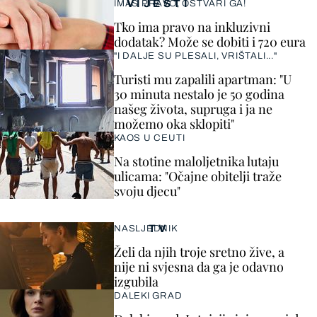
VIJESTI
IMAŠ PRAVO, OSTVARI GA!
Tko ima pravo na inkluzivni
dodatak? Može se dobiti i 720 eura
"I DALJE SU PLESALI, VRIŠTALI..."
Turisti mu zapalili apartman: "U
30 minuta nestalo je 50 godina
našeg života, supruga i ja ne
možemo oka sklopiti"
KAOS U CEUTI
Na stotine maloljetnika lutaju
ulicama: "Očajne obitelji traže
svoju djecu"
TV
NASLJEDNIK
Želi da njih troje sretno žive, a
nije ni svjesna da ga je odavno
izgubila
DALEKI GRAD