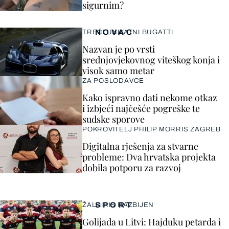
sigurnim?
NOVAC
TREĆI UNIKATNI BUGATTI
Nazvan je po vrsti
srednjovjekovnog viteškog konja i
visok samo metar
ZA POSLODAVCE
Kako ispravno dati nekome otkaz
i izbjeći najčešće pogreške te
sudske sporove
POKROVITELJ PHILIP MORRIS ZAGREB
Digitalna rješenja za stvarne
probleme: Dva hrvatska projekta
dobila potporu za razvoj
SPORT
ŽALGIRIS RAZBIJEN
Golijada u Litvi: Hajduku petarda i