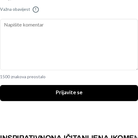
Važna obavijest
!
1500 znakova preostalo
Prijavite se