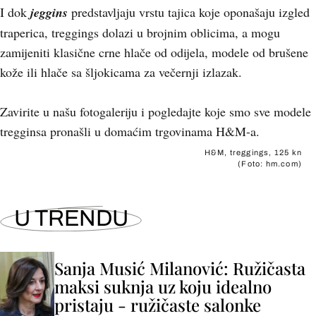
I dok
jeggins
predstavljaju vrstu tajica koje oponašaju izgled
traperica, treggings dolazi u brojnim oblicima, a mogu
zamijeniti klasične crne hlače od odijela, modele od brušene
kože ili hlače sa šljokicama za večernji izlazak.
Zavirite u našu fotogaleriju i pogledajte koje smo sve modele
tregginsa pronašli u domaćim trgovinama H&M-a.
H&M, treggings, 125 kn
(Foto: hm.com)
U TRENDU
Sanja Musić Milanović: Ružičasta
maksi suknja uz koju idealno
pristaju - ružičaste salonke