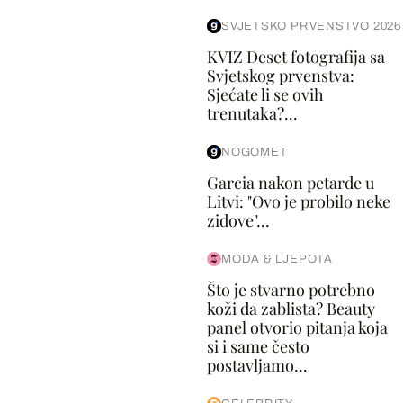
SVJETSKO PRVENSTVO 2026
KVIZ Deset fotografija sa
Svjetskog prvenstva:
Sjećate li se ovih
trenutaka?...
NOGOMET
Garcia nakon petarde u
Litvi: "Ovo je probilo neke
zidove"...
MODA & LJEPOTA
Što je stvarno potrebno
koži da zablista? Beauty
panel otvorio pitanja koja
si i same često
postavljamo...