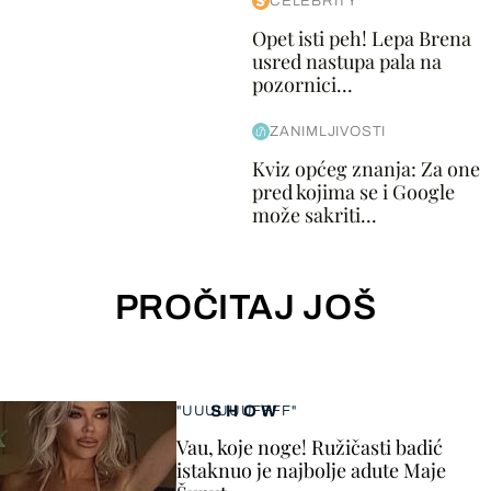
CELEBRITY
Opet isti peh! Lepa Brena
usred nastupa pala na
pozornici...
ZANIMLJIVOSTI
Kviz općeg znanja: Za one
pred kojima se i Google
može sakriti...
PROČITAJ JOŠ
SHOW
"UUUUUUFFFF"
Vau, koje noge! Ružičasti badić
istaknuo je najbolje adute Maje