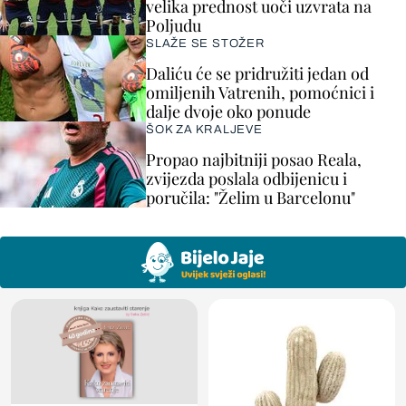
velika prednost uoči uzvrata na
Poljudu
SLAŽE SE STOŽER
Daliću će se pridružiti jedan od
omiljenih Vatrenih, pomoćnici i
dalje dvoje oko ponude
ŠOK ZA KRALJEVE
Propao najbitniji posao Reala,
zvijezda poslala odbijenicu i
poručila: "Želim u Barcelonu"