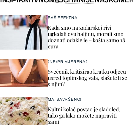
INSPIRATIVNO
NAJČITANIJE
NAJKOMEN
BAŠ EFEKTNA
Kada smo na zadarskoj rivi
ugledali ovu haljinu, morali smo
doznati odakle je – košta samo 18
eura
(NE)PRIMJERENA?
Svećenik kritizirao kratku odjeću
usred toplinskog vala, slažete li se
s njim?
MA, SAVRŠENO!
Kultni kolač postao je sladoled,
tako ga lako možete napraviti
sami