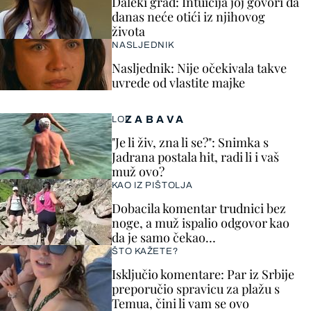
Daleki grad: Intuicija joj govori da
danas neće otići iz njihovog
života
NASLJEDNIK
Nasljednik: Nije očekivala takve
uvrede od vlastite majke
ZABAVA
LOL
"Je li živ, zna li se?": Snimka s
Jadrana postala hit, radi li i vaš
muž ovo?
KAO IZ PIŠTOLJA
Dobacila komentar trudnici bez
noge, a muž ispalio odgovor kao
da je samo čekao…
ŠTO KAŽETE?
Isključio komentare: Par iz Srbije
preporučio spravicu za plažu s
Temua, čini li vam se ovo