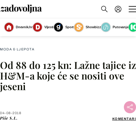
Dnevnik.hr
Vijesti
Sport
Showbizz
Putovanja
Treggings su udobne poput tajica, ali izgledaju poput hlača
(Foto: hm.com)
MODA & LJEPOTA
Od 88 do 125 kn: Lažne tajice iz
Facebook
H&M-a koje će se nositi ove
jeseni
X
WhatsApp
04-08-2018
Piše
S.L.
KOMENTARI
Viber