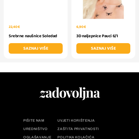
6,90 €
22,40 €
3D naljepnice Pauci 6/1
Srebrne naušnice Soledad
SAZNAJ VIŠE
SAZNAJ VIŠE
PIŠITE NAM
UVJETI KORIŠTENJA
UREDNIŠTVO
ZAŠTITA PRIVATNOSTI
OGLAŠAVANJE
POLITIKA KOLAČIĆA