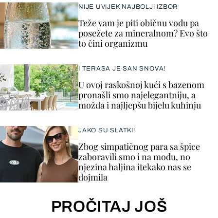
NIJE UVIJEK NAJBOLJI IZBOR
Teže vam je piti običnu vodu pa
posežete za mineralnom? Evo što
to čini organizmu
I TERASA JE SAN SNOVA!
U ovoj raskošnoj kući s bazenom
pronašli smo najelegantniju, a
možda i najljepšu bijelu kuhinju
JAKO SU SLATKI!
Zbog simpatičnog para sa špice
zaboravili smo i na modu, no
njezina haljina itekako nas se
dojmila
PROČITAJ JOŠ