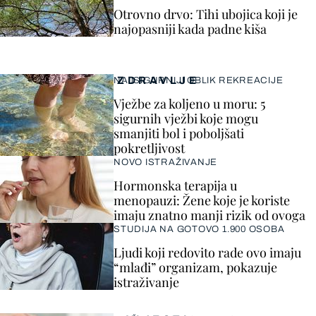
Otrovno drvo: Tihi ubojica koji je
najopasniji kada padne kiša
ZDRAVLJE
NAJSIGURNIJI OBLIK REKREACIJE
Vježbe za koljeno u moru: 5
sigurnih vježbi koje mogu
smanjiti bol i poboljšati
pokretljivost
NOVO ISTRAŽIVANJE
Hormonska terapija u
menopauzi: Žene koje je koriste
imaju znatno manji rizik od ovoga
STUDIJA NA GOTOVO 1.900 OSOBA
Ljudi koji redovito rade ovo imaju
“mlađi” organizam, pokazuje
istraživanje