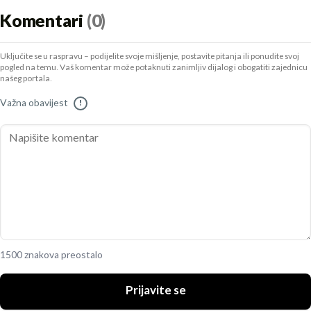
Komentari
(0)
Uključite se u raspravu – podijelite svoje mišljenje, postavite pitanja ili ponudite svoj
pogled na temu. Vaš komentar može potaknuti zanimljiv dijalog i obogatiti zajednicu
našeg portala.
Važna obavijest
!
1500 znakova preostalo
Prijavite se