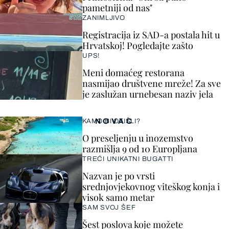
pametniji od nas"
ZANIMLJIVO
Registracija iz SAD-a postala hit u
Hrvatskoj! Pogledajte zašto
UPS!
Meni domaćeg restorana
nasmijao društvene mreže! Za sve
je zaslužan urnebesan naziv jela
NOVAC
KAMO BI OTIŠLI?
O preseljenju u inozemstvo
razmišlja 9 od 10 Europljana
TREĆI UNIKATNI BUGATTI
Nazvan je po vrsti
srednjovjekovnog viteškog konja i
visok samo metar
SAM SVOJ ŠEF
Šest poslova koje možete