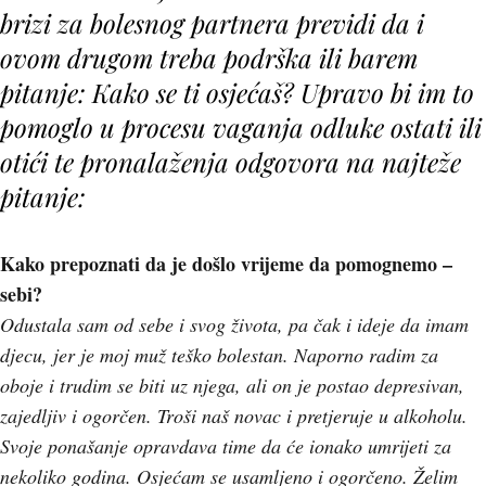
brizi za bolesnog partnera previdi da i
ovom drugom treba podrška ili barem
pitanje:
Kako se ti osjećaš?
Upravo bi im to
pomoglo u procesu vaganja odluke ostati ili
otići te pronalaženja odgovora na najteže
pitanje:
Kako prepoznati da je došlo vrijeme da pomognemo –
sebi?
Odustala sam od sebe i svog života, pa čak i ideje da imam
djecu, jer je moj muž teško bolestan. Naporno radim za
oboje i trudim se biti uz njega, ali on je postao depresivan,
zajedljiv i ogorčen. Troši naš novac i pretjeruje u alkoholu.
Svoje ponašanje opravdava time da će ionako umrijeti za
nekoliko godina. Osjećam se usamljeno i ogorčeno. Želim