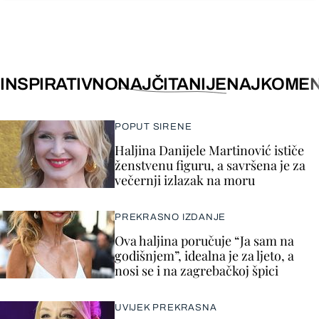
INSPIRATIVNO
NAJČITANIJE
NAJKOMEN
POPUT SIRENE
Haljina Danijele Martinović ističe
ženstvenu figuru, a savršena je za
večernji izlazak na moru
PREKRASNO IZDANJE
Ova haljina poručuje “Ja sam na
godišnjem”, idealna je za ljeto, a
nosi se i na zagrebačkoj špici
UVIJEK PREKRASNA