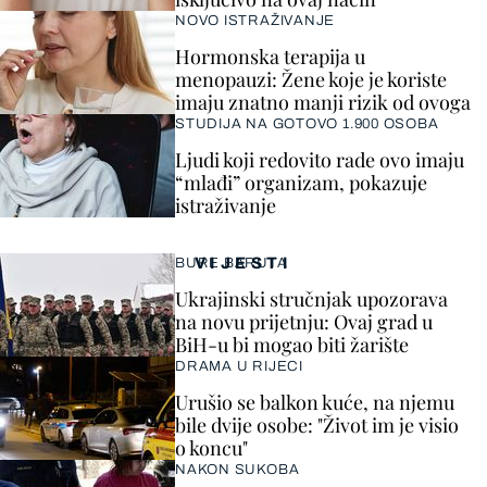
NOVO ISTRAŽIVANJE
Hormonska terapija u
menopauzi: Žene koje je koriste
imaju znatno manji rizik od ovoga
STUDIJA NA GOTOVO 1.900 OSOBA
Ljudi koji redovito rade ovo imaju
“mlađi” organizam, pokazuje
istraživanje
VIJESTI
BURE BARUTA
Ukrajinski stručnjak upozorava
na novu prijetnju: Ovaj grad u
BiH-u bi mogao biti žarište
DRAMA U RIJECI
Urušio se balkon kuće, na njemu
bile dvije osobe: "Život im je visio
o koncu"
NAKON SUKOBA