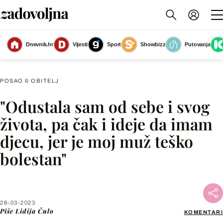
Dnevnik.hr
Vijesti
Sport
Showbizz
Putovanja
Slika nije dostupna
POSAO & OBITELJ
"Odustala sam od sebe i svog
Facebook
života, pa čak i ideje da imam
djecu, jer je moj muž teško
X
bolestan"
WhatsApp
Viber
28-03-2023
Piše
Lidija Čulo
KOMENTARI