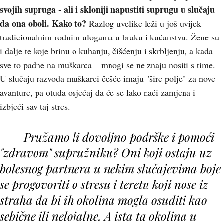
svojih supruga - ali i skloniji napustiti suprugu u slučaju
da ona oboli. Kako to?
Razlog uvelike leži u još uvijek
tradicionalnim rodnim ulogama u braku i kućanstvu. Žene su
i dalje te koje brinu o kuhanju, čišćenju i skrbljenju, a kada
sve to padne na muškarca – mnogi se ne znaju nositi s time.
U slučaju razvoda muškarci češće imaju "šire polje" za nove
avanture, pa otuda osjećaj da će se lako naći zamjena i
izbjeći sav taj stres.
Pružamo li dovoljno podrške i pomoći
"zdravom" supružniku?
Oni koji ostaju uz
bolesnog partnera u nekim slučajevima boje
se progovoriti o stresu i teretu koji nose iz
straha da bi ih okolina mogla osuditi kao
sebične ili nelojalne. A ista ta okolina u