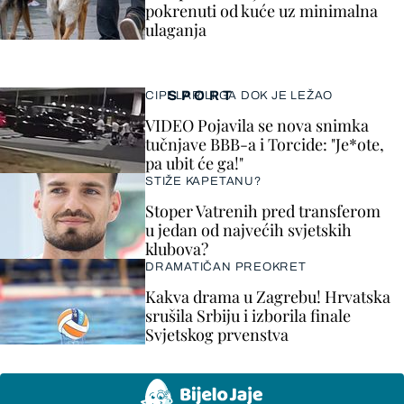
pokrenuti od kuće uz minimalna
ulaganja
SPORT
CIPELARILI GA DOK JE LEŽAO
VIDEO Pojavila se nova snimka
tučnjave BBB-a i Torcide: "Je*ote,
pa ubit će ga!"
STIŽE KAPETANU?
Stoper Vatrenih pred transferom
u jedan od najvećih svjetskih
klubova?
DRAMATIČAN PREOKRET
Kakva drama u Zagrebu! Hrvatska
srušila Srbiju i izborila finale
Svjetskog prvenstva