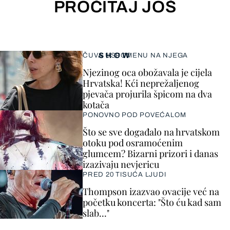
PROČITAJ JOŠ
SHOW
ČUVA USPOMENU NA NJEGA
Njezinog oca obožavala je cijela
Hrvatska! Kći neprežaljenog
pjevača projurila špicom na dva
kotača
PONOVNO POD POVEĆALOM
Što se sve događalo na hrvatskom
otoku pod osramoćenim
glumcem? Bizarni prizori i danas
izazivaju nevjericu
PRED 20 TISUĆA LJUDI
Thompson izazvao ovacije već na
početku koncerta: "Što ću kad sam
slab..."