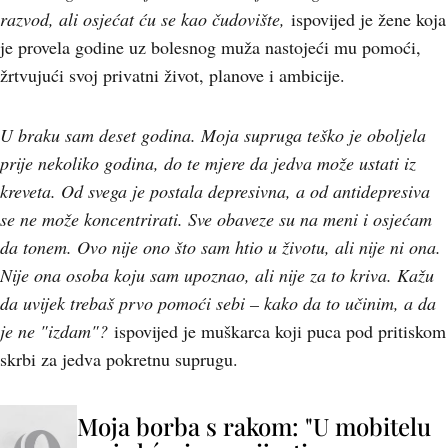
razvod, ali osjećat ću se kao čudovište,
ispovijed je žene koja
je provela godine uz bolesnog muža nastojeći mu pomoći,
žrtvujući svoj privatni život, planove i ambicije.
U braku sam deset godina. Moja supruga teško je oboljela
prije nekoliko godina, do te mjere da jedva može ustati iz
kreveta. Od svega je postala depresivna, a od antidepresiva
se ne može koncentrirati. Sve obaveze su na meni i osjećam
da tonem. Ovo nije ono što sam htio u životu, ali nije ni ona.
Nije ona osoba koju sam upoznao, ali nije za to kriva. Kažu
da uvijek trebaš prvo pomoći sebi – kako da to učinim, a da
je ne "izdam"?
ispovijed je muškarca koji puca pod pritiskom
skrbi za jedva pokretnu suprugu.
Moja borba s rakom: "U mobitelu