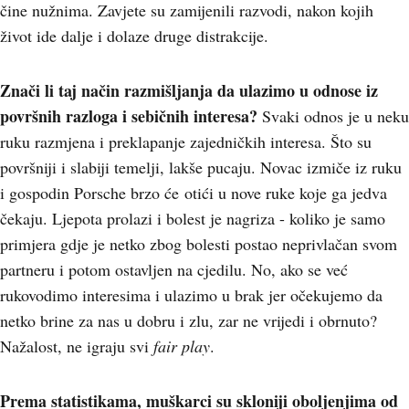
čine nužnima. Zavjete su zamijenili razvodi, nakon kojih
život ide dalje i dolaze druge distrakcije.
Znači li taj način razmišljanja da ulazimo u odnose iz
površnih razloga i sebičnih interesa?
Svaki odnos je u neku
ruku razmjena i preklapanje zajedničkih interesa. Što su
površniji i slabiji temelji, lakše pucaju. Novac izmiče iz ruku
i gospodin Porsche brzo će otići u nove ruke koje ga jedva
čekaju. Ljepota prolazi i bolest je nagriza - koliko je samo
primjera gdje je netko zbog bolesti postao neprivlačan svom
partneru i potom ostavljen na cjedilu. No, ako se već
rukovodimo interesima i ulazimo u brak jer očekujemo da
netko brine za nas u dobru i zlu, zar ne vrijedi i obrnuto?
Nažalost, ne igraju svi
fair play
.
Prema statistikama, muškarci su skloniji oboljenjima od