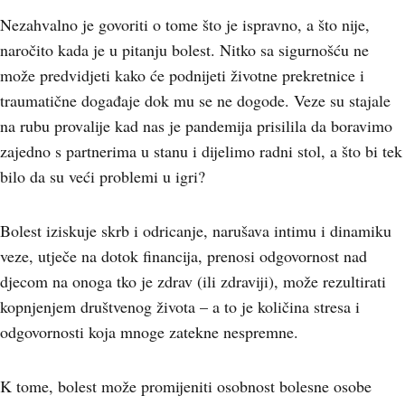
Nezahvalno je govoriti o tome što je ispravno, a što nije,
naročito kada je u pitanju bolest. Nitko sa sigurnošću ne
može predvidjeti kako će podnijeti životne prekretnice i
traumatične događaje dok mu se ne dogode. Veze su stajale
na rubu provalije kad nas je pandemija prisilila da boravimo
zajedno s partnerima u stanu i dijelimo radni stol, a što bi tek
bilo da su veći problemi u igri?
Bolest iziskuje skrb i odricanje, narušava intimu i dinamiku
veze, utječe na dotok financija, prenosi odgovornost nad
djecom na onoga tko je zdrav (ili zdraviji), može rezultirati
kopnjenjem društvenog života – a to je količina stresa i
odgovornosti koja mnoge zatekne nespremne.
K tome, bolest može promijeniti osobnost bolesne osobe