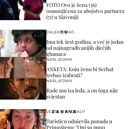
FOTO Ovo je žena (36)
osumnjičena za ubojstvo partnera
(71) u Slavoniji
TV
DALEKI GRAD
Ima tek šest godina, a već je jedan
od najnagrađivanijih dječjih
glumaca
NASLJEDNIK
ANKETA: Koju ženu bi Serhat
trebao izabrati?
NASLJEDNIK
Rade mu iza leđa, a on toga nije
svjestan
ZABAVA
JESTE LI PROBALI?
Turisticu oduševila ponuda u
Primoštenu: "Oni su puno