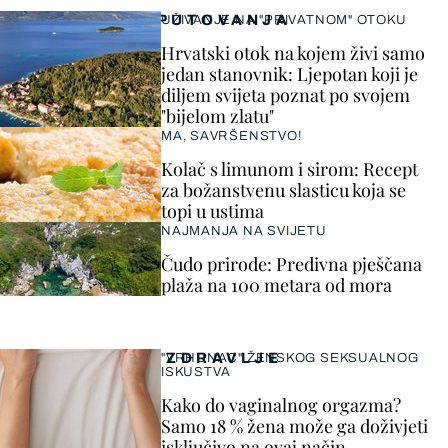
PUTOVANJA
UŽIVANJE NA "PRIVATNOM" OTOKU
Hrvatski otok na kojem živi samo
jedan stanovnik: Ljepotan koji je
diljem svijeta poznat po svojem
"bijelom zlatu"
MA, SAVRŠENSTVO!
Kolač s limunom i sirom: Recept
za božanstvenu slasticu koja se
topi u ustima
NAJMANJA NA SVIJETU
Čudo prirode: Predivna pješčana
plaža na 100 metara od mora
ZDRAVLJE
"VRHUNAC" ŽENSKOG SEKSUALNOG
ISKUSTVA
Kako do vaginalnog orgazma?
Samo 18 % žena može ga doživjeti
isključivo na ovaj način