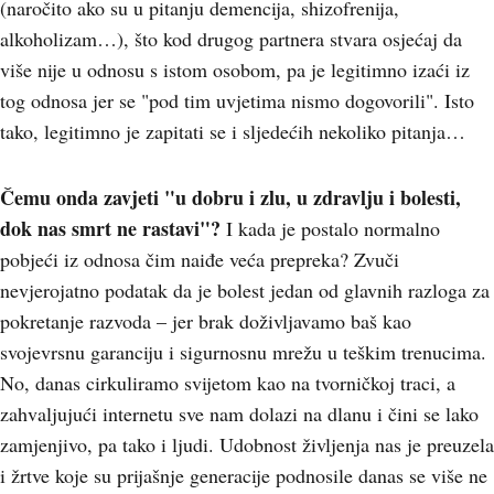
(naročito ako su u pitanju demencija, shizofrenija,
alkoholizam…), što kod drugog partnera stvara osjećaj da
više nije u odnosu s istom osobom, pa je legitimno izaći iz
tog odnosa jer se "pod tim uvjetima nismo dogovorili". Isto
tako, legitimno je zapitati se i sljedećih nekoliko pitanja…
Čemu onda zavjeti "u dobru i zlu, u zdravlju i bolesti,
dok nas smrt ne rastavi"?
I kada je postalo normalno
pobjeći iz odnosa čim naiđe veća prepreka? Zvuči
nevjerojatno podatak da je bolest jedan od glavnih razloga za
pokretanje razvoda – jer brak doživljavamo baš kao
svojevrsnu garanciju i sigurnosnu mrežu u teškim trenucima.
No, danas cirkuliramo svijetom kao na tvorničkoj traci, a
zahvaljujući internetu sve nam dolazi na dlanu i čini se lako
zamjenjivo, pa tako i ljudi. Udobnost življenja nas je preuzela
i žrtve koje su prijašnje generacije podnosile danas se više ne