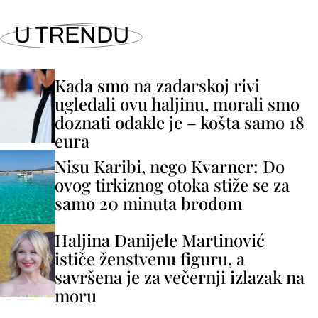
U TRENDU
Kada smo na zadarskoj rivi
ugledali ovu haljinu, morali smo
doznati odakle je – košta samo 18
eura
Nisu Karibi, nego Kvarner: Do
ovog tirkiznog otoka stiže se za
samo 20 minuta brodom
Haljina Danijele Martinović
ističe ženstvenu figuru, a
savršena je za večernji izlazak na
moru