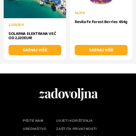
16,33 €
Revita Fe Forest Berries 454g
2.220,00 €
SOLARNA ELEKTRANA VEĆ
OD 2.220EUR!
SAZNAJ VIŠE
SAZNAJ VIŠE
PIŠITE NAM
UVJETI KORIŠTENJA
UREDNIŠTVO
ZAŠTITA PRIVATNOSTI