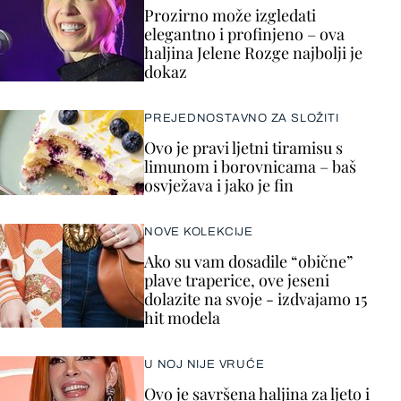
Prozirno može izgledati
elegantno i profinjeno – ova
haljina Jelene Rozge najbolji je
dokaz
PREJEDNOSTAVNO ZA SLOŽITI
Ovo je pravi ljetni tiramisu s
limunom i borovnicama – baš
osvježava i jako je fin
NOVE KOLEKCIJE
Ako su vam dosadile “obične”
plave traperice, ove jeseni
dolazite na svoje - izdvajamo 15
hit modela
U NOJ NIJE VRUĆE
Ovo je savršena haljina za ljeto i