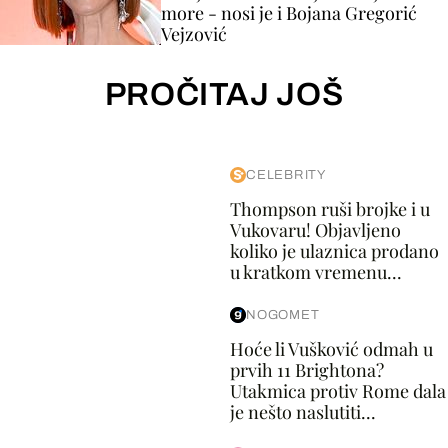
more - nosi je i Bojana Gregorić
Vejzović
PROČITAJ JOŠ
CELEBRITY
Thompson ruši brojke i u
Vukovaru! Objavljeno
koliko je ulaznica prodano
u kratkom vremenu...
NOGOMET
Hoće li Vušković odmah u
prvih 11 Brightona?
Utakmica protiv Rome dala
je nešto naslutiti...