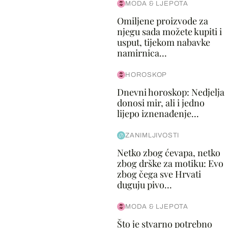
MODA & LJEPOTA
Omiljene proizvode za
njegu sada možete kupiti i
usput, tijekom nabavke
namirnica...
HOROSKOP
Dnevni horoskop: Nedjelja
donosi mir, ali i jedno
lijepo iznenađenje...
ZANIMLJIVOSTI
Netko zbog ćevapa, netko
zbog drške za motiku: Evo
zbog čega sve Hrvati
duguju pivo...
MODA & LJEPOTA
Što je stvarno potrebno