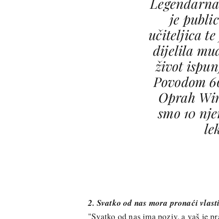
Legendarna
je public
učiteljica te
dijelila mu
život ispun
Povodom 6
Oprah Win
smo 10 nje
le
2. Svatko od nas mora pronaći vlasti
"Svatko od nas ima poziv, a vaš je pra