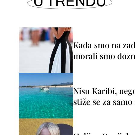
U TRENDU
Kada smo na zada
morali smo dozna
Nisu Karibi, neg
stiže se za sam