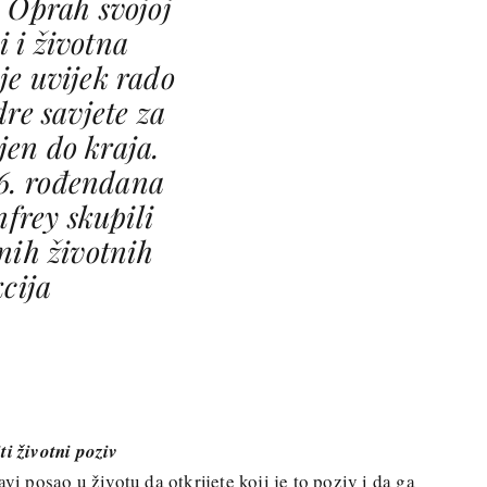
 Oprah svojoj
i i životna
 je uvijek rado
dre savjete za
jen do kraja.
6. rođendana
frey skupili
nih životnih
kcija
ti životni poziv
vi posao u životu da otkrijete koji je to poziv i da ga