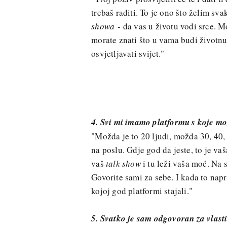
trebaš raditi. To je ono što želim sv
showa
- da vas u životu vodi srce. M
morate znati što u vama budi životnu s
osvjetljavati svijet."
4. Svi mi imamo platformu s koje mo
"Možda je to 20 ljudi, možda 30, 40, v
na poslu. Gdje god da jeste, to je va
vaš
talk show
i tu leži vaša moć. Na 
Govorite sami za sebe. I kada to nap
kojoj god platformi stajali."
5. Svatko je sam odgovoran za vlastit