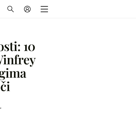
sti: 10
Winfrey
ogima
či
r