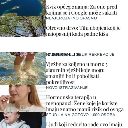
Kviz općeg znanja: Za one pred
kojima se i Google može sakriti
NEVJEROJATNO OPASNO
Otrovno drvo: Tihi ubojica koji je
najopasniji kada padne kiša
ZDRAVLJE
NAJSIGURNIJI OBLIK REKREACIJE
Vježbe za koljeno u moru: 5
sigurnih vježbi koje mogu
smanjiti bol i poboljšati
pokretljivost
NOVO ISTRAŽIVANJE
Hormonska terapija u
menopauzi: Žene koje je koriste
imaju znatno manji rizik od ovoga
STUDIJA NA GOTOVO 1.900 OSOBA
Ljudi koji redovito rade ovo imaju