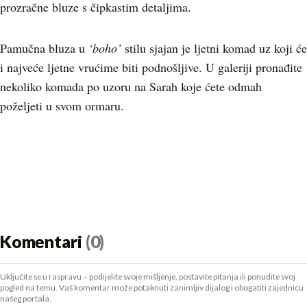
prozračne bluze s čipkastim detaljima.
Pamučna bluza u
‘boho’
stilu sjajan je ljetni komad uz koji će
i najveće ljetne vrućime biti podnošljive. U galeriji pronađite
nekoliko komada po uzoru na Sarah koje ćete odmah
poželjeti u svom ormaru.
Komentari
(0)
Uključite se u raspravu – podijelite svoje mišljenje, postavite pitanja ili ponudite svoj
pogled na temu. Vaš komentar može potaknuti zanimljiv dijalog i obogatiti zajednicu
našeg portala.