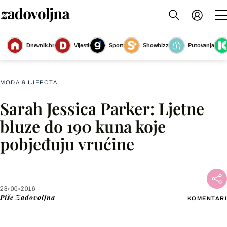
Dnevnik.hr
Vijesti
Sport
Showbizz
Putovanja
Slika nije dostupna
MODA & LJEPOTA
Sarah Jessica Parker: Ljetne
Facebook
bluze do 190 kuna koje
pobjeđuju vrućine
X
WhatsApp
28-06-2016
Piše
Zadovoljna
KOMENTARI
Viber