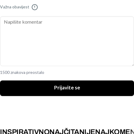
Važna obavijest
!
1500 znakova preostalo
Prijavite se
INSPIRATIVNO
NAJČITANIJE
NAJKOMEN