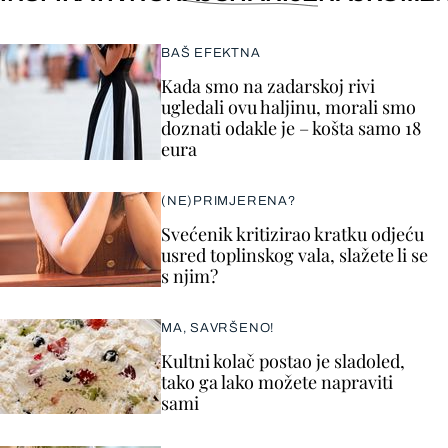
BAŠ EFEKTNA
Kada smo na zadarskoj rivi
ugledali ovu haljinu, morali smo
doznati odakle je – košta samo 18
eura
(NE)PRIMJERENA?
Svećenik kritizirao kratku odjeću
usred toplinskog vala, slažete li se
s njim?
MA, SAVRŠENO!
Kultni kolač postao je sladoled,
tako ga lako možete napraviti
sami