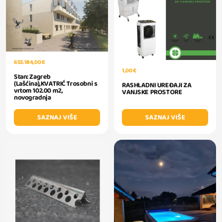
653.184,00 €
1,00 €
Stan: Zagreb
(Lašćina),KVATRIĆ Trosobni s
RASHLADNI UREĐAJI ZA
vrtom 102.00 m2,
VANJSKE PROSTORE
novogradnja
SAZNAJ VIŠE
SAZNAJ VIŠE