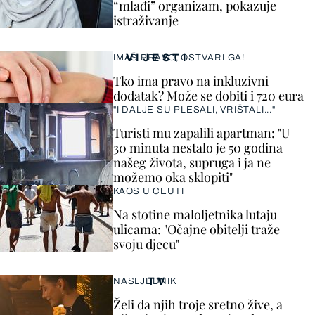
“mlađi” organizam, pokazuje
istraživanje
VIJESTI
IMAŠ PRAVO, OSTVARI GA!
Tko ima pravo na inkluzivni
dodatak? Može se dobiti i 720 eura
"I DALJE SU PLESALI, VRIŠTALI..."
Turisti mu zapalili apartman: "U
30 minuta nestalo je 50 godina
našeg života, supruga i ja ne
možemo oka sklopiti"
KAOS U CEUTI
Na stotine maloljetnika lutaju
ulicama: "Očajne obitelji traže
svoju djecu"
TV
NASLJEDNIK
Želi da njih troje sretno žive, a