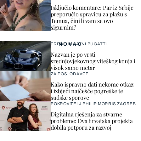
Isključio komentare: Par iz Srbije
preporučio spravicu za plažu s
Temua, čini li vam se ovo
sigurnim?
NOVAC
TREĆI UNIKATNI BUGATTI
Nazvan je po vrsti
srednjovjekovnog viteškog konja i
visok samo metar
ZA POSLODAVCE
Kako ispravno dati nekome otkaz
i izbjeći najčešće pogreške te
sudske sporove
POKROVITELJ PHILIP MORRIS ZAGREB
Digitalna rješenja za stvarne
probleme: Dva hrvatska projekta
dobila potporu za razvoj