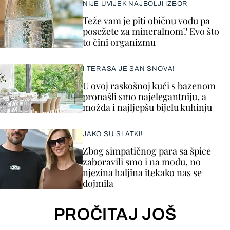
NIJE UVIJEK NAJBOLJI IZBOR
Teže vam je piti običnu vodu pa
posežete za mineralnom? Evo što
to čini organizmu
I TERASA JE SAN SNOVA!
U ovoj raskošnoj kući s bazenom
pronašli smo najelegantniju, a
možda i najljepšu bijelu kuhinju
JAKO SU SLATKI!
Zbog simpatičnog para sa špice
zaboravili smo i na modu, no
njezina haljina itekako nas se
dojmila
PROČITAJ JOŠ