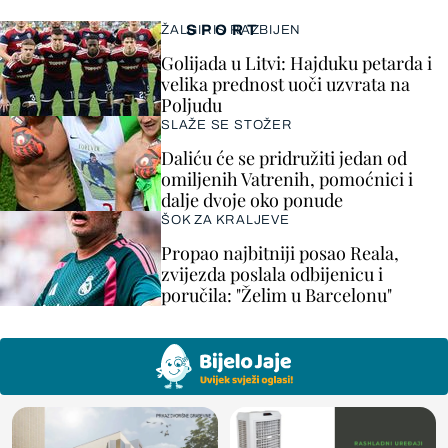
SPORT
ŽALGIRIS RAZBIJEN
Golijada u Litvi: Hajduku petarda i
velika prednost uoči uzvrata na
Poljudu
SLAŽE SE STOŽER
Daliću će se pridružiti jedan od
omiljenih Vatrenih, pomoćnici i
dalje dvoje oko ponude
ŠOK ZA KRALJEVE
Propao najbitniji posao Reala,
zvijezda poslala odbijenicu i
poručila: "Želim u Barcelonu"