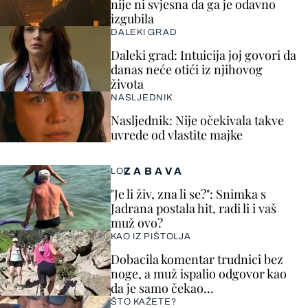
nije ni svjesna da ga je odavno
izgubila
DALEKI GRAD
Daleki grad: Intuicija joj govori da
danas neće otići iz njihovog
života
NASLJEDNIK
Nasljednik: Nije očekivala takve
uvrede od vlastite majke
ZABAVA
LOL
"Je li živ, zna li se?": Snimka s
Jadrana postala hit, radi li i vaš
muž ovo?
KAO IZ PIŠTOLJA
Dobacila komentar trudnici bez
noge, a muž ispalio odgovor kao
da je samo čekao…
ŠTO KAŽETE?