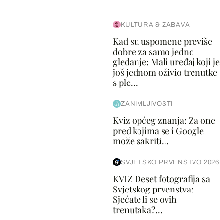
KULTURA & ZABAVA
Kad su uspomene previše
dobre za samo jedno
gledanje: Mali uređaj koji je
još jednom oživio trenutke
s ple...
ZANIMLJIVOSTI
Kviz općeg znanja: Za one
pred kojima se i Google
može sakriti...
SVJETSKO PRVENSTVO 2026
KVIZ Deset fotografija sa
Svjetskog prvenstva:
Sjećate li se ovih
trenutaka?...