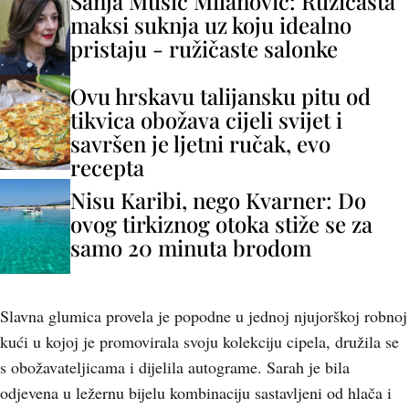
Sanja Musić Milanović: Ružičasta
maksi suknja uz koju idealno
pristaju - ružičaste salonke
Ovu hrskavu talijansku pitu od
tikvica obožava cijeli svijet i
savršen je ljetni ručak, evo
recepta
Nisu Karibi, nego Kvarner: Do
ovog tirkiznog otoka stiže se za
samo 20 minuta brodom
Slavna glumica provela je popodne u jednoj njujorškoj robnoj
kući u kojoj je promovirala svoju kolekciju cipela, družila se
s obožavateljicama i dijelila autograme. Sarah je bila
odjevena u ležernu bijelu kombinaciju sastavljeni od hlača i