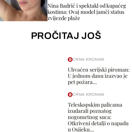
Nina Badrić i spektakl od kupaćeg
kostima: Ovaj model jamči status
zvijezde plaže
PROČITAJ JOŠ
CRNA KRONIKA
Uhvaćen serijski piroman:
U jednom danu izazvao je
pet požara...
CRNA KRONIKA
Teleskopskim palicama
izudarali poznatog
nogometnog suca:
Otkriveni detalji o napadu
u Osijeku...