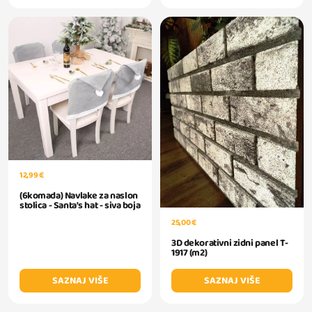
12,99 €
(6komada) Navlake za naslon
stolica - Santa's hat - siva boja
25,00 €
3D dekorativni zidni panel T-
1917 (m2)
SAZNAJ VIŠE
SAZNAJ VIŠE