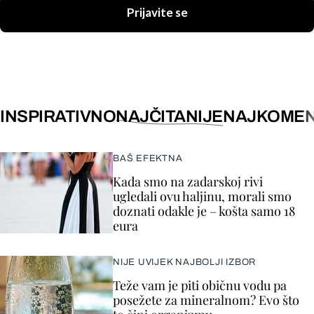
Prijavite se
INSPIRATIVNO
NAJČITANIJE
NAJKOMEN
BAŠ EFEKTNA
Kada smo na zadarskoj rivi
ugledali ovu haljinu, morali smo
doznati odakle je – košta samo 18
eura
NIJE UVIJEK NAJBOLJI IZBOR
Teže vam je piti običnu vodu pa
posežete za mineralnom? Evo što