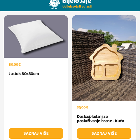
80,00 €
Jastuk 80x80cm
35,00 €
Daska/pladanj za
posluživanje hrane - Kuća
SAZNAJ VIŠE
SAZNAJ VIŠE