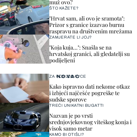
muž ovo?
ŠTO KAŽETE?
"Hrvat sam, ali ovo je sramota":
Prizor s granice izazvao burnu
raspravu na društvenim mrežama
ZAMJERATE LI JOJ?
"Koja kuja…": Snašla se na
hrvatskoj granici, ali gledatelji su
podijeljeni
NOVAC
ZA POSLODAVCE
Kako ispravno dati nekome otkaz
i izbjeći najčešće pogreške te
sudske sporove
TREĆI UNIKATNI BUGATTI
Nazvan je po vrsti
srednjovjekovnog viteškog konja i
visok samo metar
KAMO BI OTIŠLI?