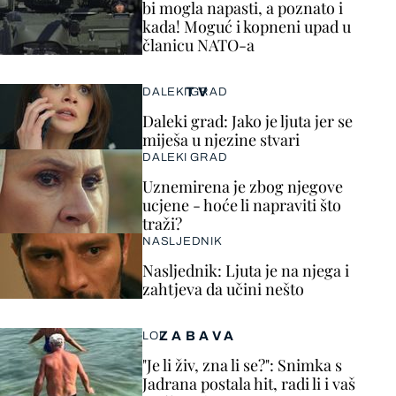
bi mogla napasti, a poznato i
kada! Moguć i kopneni upad u
članicu NATO-a
TV
DALEKI GRAD
Daleki grad: Jako je ljuta jer se
miješa u njezine stvari
DALEKI GRAD
Uznemirena je zbog njegove
ucjene - hoće li napraviti što
traži?
NASLJEDNIK
Nasljednik: Ljuta je na njega i
zahtjeva da učini nešto
ZABAVA
LOL
"Je li živ, zna li se?": Snimka s
Jadrana postala hit, radi li i vaš