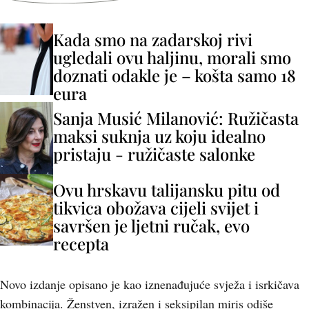
Kada smo na zadarskoj rivi
ugledali ovu haljinu, morali smo
doznati odakle je – košta samo 18
eura
Sanja Musić Milanović: Ružičasta
maksi suknja uz koju idealno
pristaju - ružičaste salonke
Ovu hrskavu talijansku pitu od
tikvica obožava cijeli svijet i
savršen je ljetni ručak, evo
recepta
Novo izdanje opisano je kao iznenađujuće svježa i isrkičava
kombinacija. Ženstven, izražen i seksipilan miris odiše