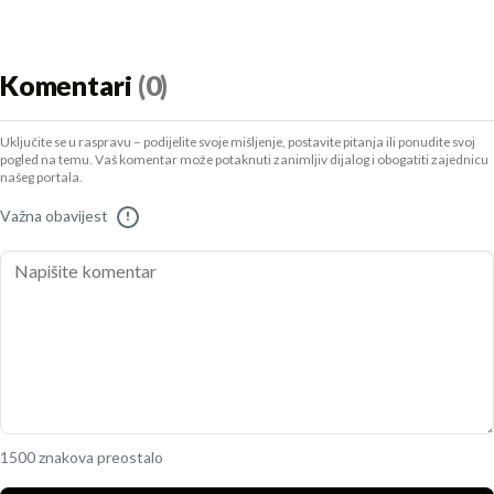
Komentari
(0)
Uključite se u raspravu – podijelite svoje mišljenje, postavite pitanja ili ponudite svoj
pogled na temu. Vaš komentar može potaknuti zanimljiv dijalog i obogatiti zajednicu
našeg portala.
Važna obavijest
!
1500 znakova preostalo