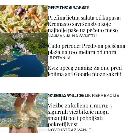
PUTOVANJA
OBVEZNO PROBATI!
Prefina ljetna salata od kupusa:
Kremasto savršenstvo koje
najbolje paše uz pečeno meso
NAJMANJA NA SVIJETU
Čudo prirode: Predivna pješčana
plaža na 100 metara od mora
15 PITANJA
Kviz općeg znanja: Za one pred
kojima se i Google može sakriti
ZDRAVLJE
NAJSIGURNIJI OBLIK REKREACIJE
Vježbe za koljeno u moru: 5
sigurnih vježbi koje mogu
smanjiti bol i poboljšati
pokretljivost
NOVO ISTRAŽIVANJE