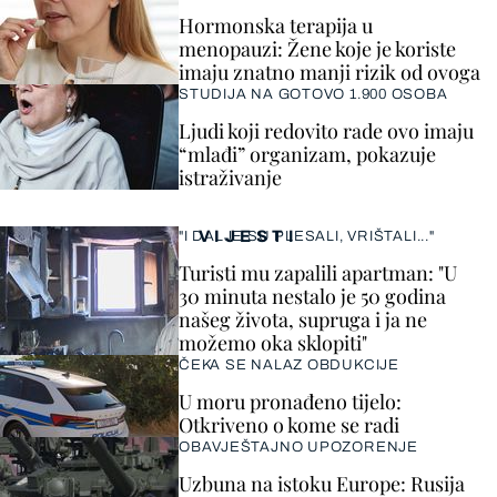
Hormonska terapija u
menopauzi: Žene koje je koriste
imaju znatno manji rizik od ovoga
STUDIJA NA GOTOVO 1.900 OSOBA
Ljudi koji redovito rade ovo imaju
“mlađi” organizam, pokazuje
istraživanje
VIJESTI
"I DALJE SU PLESALI, VRIŠTALI..."
Turisti mu zapalili apartman: "U
30 minuta nestalo je 50 godina
našeg života, supruga i ja ne
možemo oka sklopiti"
ČEKA SE NALAZ OBDUKCIJE
U moru pronađeno tijelo:
Otkriveno o kome se radi
OBAVJEŠTAJNO UPOZORENJE
Uzbuna na istoku Europe: Rusija