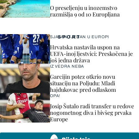
O preseljenju u inozemstvo
razmišlja 9 od 10 Europljana
SPORT
SJAJAN TJEDAN U EUROPI
Hrvatska nastavila uspon na
UEFA-inoj ljestvici: Preskočena je
još jedna država
IZ VEDRA NEBA
Garcijin potez otkrio novu
situaciju na Poljudu: Mladi
hajdukovac pred odlaskom
OPA!
Josip Šutalo radi transfer u redove
nogometnog diva i bivšeg prvaka
Europe