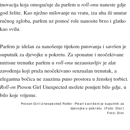
inovacija koja omogućuje da parfem u
roll-onu
naneste gdje
god želite. Kao nježno milovanje na vratu, iza uha ili unutar
ručnog zgloba, parfem uz pomoć role nanosite brzo i glatko
kao svilu.
Parfem je idelan za nanošenje tijekom putovanja i savršen je
suputnik za djevojke u pokretu. Za sponatne i neočekivane
mirisne trenutke parfem u
roll-onu
nezaustavljiv je alat
zavođenja koji pruža neočekivano senzualan trenutak, a
elegantna bočica ne zauzima puno prostora u ženskoj torbici.
Roll-on
Pioson Girl Unexpected možete ponijeti bilo gdje, u
bilo koje vrijeme.
Poison Girl Unexpected Roller -Pearl savršeni je suputnik za
djevojke u pokretu. (Foto: Dior)
Foto: Dior