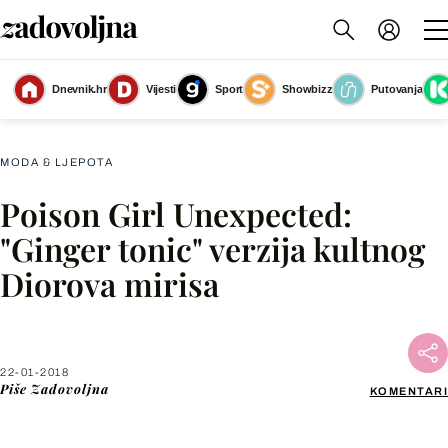
Dnevnik.hr
Vijesti
Sport
Showbizz
Putovanja
Poison Girl Unexpected
(Foto: Zadovoljna.hr)
MODA & LJEPOTA
Poison Girl Unexpected:
Facebook
"Ginger tonic" verzija kultnog
Diorova mirisa
X
WhatsApp
22-01-2018
Piše
Zadovoljna
KOMENTARI
Viber