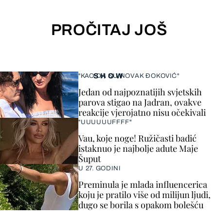
PROČITAJ JOŠ
SHOW
"KAO DA SU NOVAK ĐOKOVIĆ"
Jedan od najpoznatijih svjetskih
parova stigao na Jadran, ovakve
reakcije vjerojatno nisu očekivali
"UUUUUUFFFF"
Vau, koje noge! Ružičasti badić
istaknuo je najbolje adute Maje
Šuput
U 27. GODINI
Preminula je mlada influencerica
koju je pratilo više od milijun ljudi,
dugo se borila s opakom bolešću