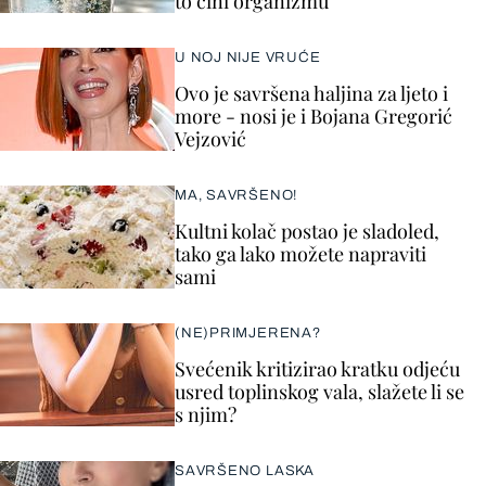
to čini organizmu
U NOJ NIJE VRUĆE
Ovo je savršena haljina za ljeto i
more - nosi je i Bojana Gregorić
Vejzović
MA, SAVRŠENO!
Kultni kolač postao je sladoled,
tako ga lako možete napraviti
sami
(NE)PRIMJERENA?
Svećenik kritizirao kratku odjeću
usred toplinskog vala, slažete li se
s njim?
SAVRŠENO LASKA