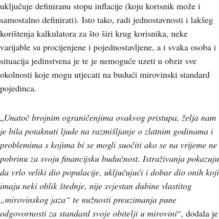
uključuje definiranu stopu inflacije (koju korisnik može i
samostalno definirati). Isto tako, radi jednostavnosti i lakšeg
korištenja kalkulatora za što širi krug korisnika, neke
varijable su procijenjene i pojednostavljene, a i svaka osoba i
situacija jedinstvena je te je nemoguće uzeti u obzir sve
okolnosti koje mogu utjecati na budući mirovinski standard
pojedinca.
„
Unatoč brojnim ograničenjima ovakvog pristupa, želja nam
je bila potaknuti ljude na razmišljanje o zlatnim godinama i
problemima s kojima bi se mogli suočiti ako se na vrijeme ne
pobrinu za svoju financijsku budućnost. Istraživanja pokazuju
da vrlo veliki dio populacije, uključujući i dobar dio onih koji
imaju neki oblik štednje, nije svjestan dubine vlastitog
„mirovinskog jaza“ te nužnosti preuzimanja pune
odgovornosti za standard svoje obitelji u mirovini
“, dodala je