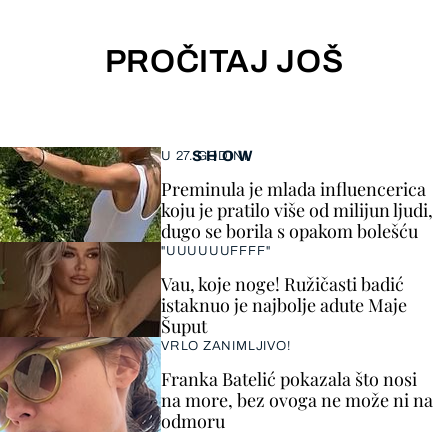
PROČITAJ JOŠ
SHOW
U 27. GODINI
Preminula je mlada influencerica
koju je pratilo više od milijun ljudi,
dugo se borila s opakom bolešću
"UUUUUUFFFF"
Vau, koje noge! Ružičasti badić
istaknuo je najbolje adute Maje
Šuput
VRLO ZANIMLJIVO!
Franka Batelić pokazala što nosi
na more, bez ovoga ne može ni na
odmoru