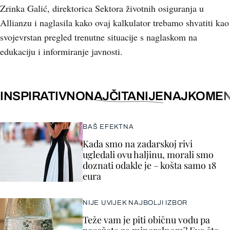
Zrinka Galić, direktorica Sektora životnih osiguranja u
Allianzu i naglasila kako ovaj kalkulator trebamo shvatiti kao
svojevrstan pregled trenutne situacije s naglaskom na
edukaciju i informiranje javnosti.
INSPIRATIVNO
NAJČITANIJE
NAJKOMEN
BAŠ EFEKTNA
Kada smo na zadarskoj rivi
ugledali ovu haljinu, morali smo
doznati odakle je – košta samo 18
eura
NIJE UVIJEK NAJBOLJI IZBOR
Teže vam je piti običnu vodu pa