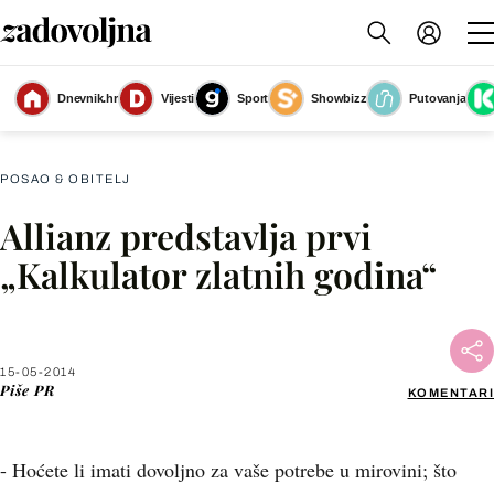
Dnevnik.hr
Vijesti
Sport
Showbizz
Putovanja
Slika nije dostupna
POSAO & OBITELJ
Allianz predstavlja prvi
Facebook
„Kalkulator zlatnih godina“
X
15-05-2014
WhatsApp
Piše
PR
KOMENTARI
Viber
- Hoćete li imati dovoljno za vaše potrebe u mirovini; što