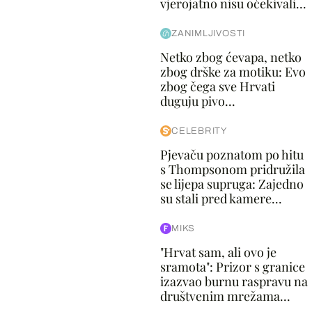
vjerojatno nisu očekivali...
ZANIMLJIVOSTI
Netko zbog ćevapa, netko
zbog drške za motiku: Evo
zbog čega sve Hrvati
duguju pivo...
CELEBRITY
Pjevaču poznatom po hitu
s Thompsonom pridružila
se lijepa supruga: Zajedno
su stali pred kamere...
MIKS
"Hrvat sam, ali ovo je
sramota": Prizor s granice
izazvao burnu raspravu na
društvenim mrežama...