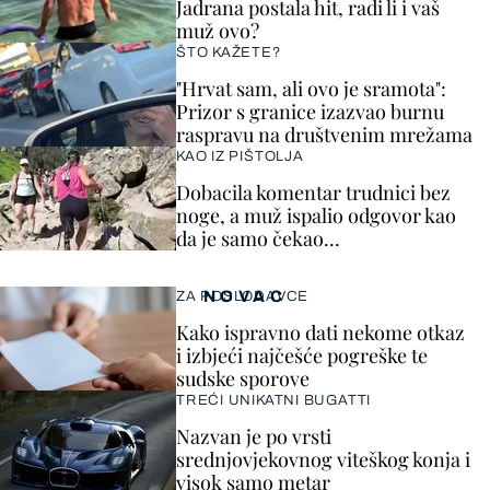
Jadrana postala hit, radi li i vaš
muž ovo?
ŠTO KAŽETE?
"Hrvat sam, ali ovo je sramota":
Prizor s granice izazvao burnu
raspravu na društvenim mrežama
KAO IZ PIŠTOLJA
Dobacila komentar trudnici bez
noge, a muž ispalio odgovor kao
da je samo čekao…
NOVAC
ZA POSLODAVCE
Kako ispravno dati nekome otkaz
i izbjeći najčešće pogreške te
sudske sporove
TREĆI UNIKATNI BUGATTI
Nazvan je po vrsti
srednjovjekovnog viteškog konja i
visok samo metar