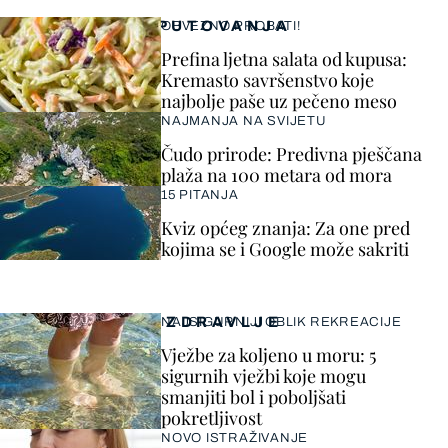
PUTOVANJA
OBVEZNO PROBATI!
Prefina ljetna salata od kupusa:
Kremasto savršenstvo koje
najbolje paše uz pečeno meso
NAJMANJA NA SVIJETU
Čudo prirode: Predivna pješčana
plaža na 100 metara od mora
15 PITANJA
Kviz općeg znanja: Za one pred
kojima se i Google može sakriti
ZDRAVLJE
NAJSIGURNIJI OBLIK REKREACIJE
Vježbe za koljeno u moru: 5
sigurnih vježbi koje mogu
smanjiti bol i poboljšati
pokretljivost
NOVO ISTRAŽIVANJE