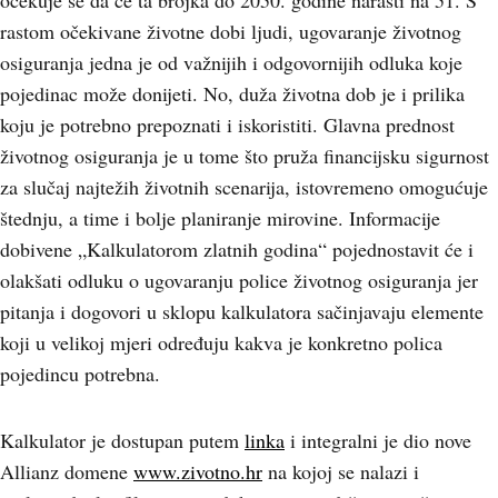
očekuje se da će ta brojka do 2050. godine narasti na 51. S
rastom očekivane životne dobi ljudi, ugovaranje životnog
osiguranja jedna je od važnijih i odgovornijih odluka koje
pojedinac može donijeti. No, duža životna dob je i prilika
koju je potrebno prepoznati i iskoristiti. Glavna prednost
životnog osiguranja je u tome što pruža financijsku sigurnost
za slučaj najtežih životnih scenarija, istovremeno omogućuje
štednju, a time i bolje planiranje mirovine. Informacije
dobivene „Kalkulatorom zlatnih godina“ pojednostavit će i
olakšati odluku o ugovaranju police životnog osiguranja jer
pitanja i dogovori u sklopu kalkulatora sačinjavaju elemente
koji u velikoj mjeri određuju kakva je konkretno polica
pojedincu potrebna.
Kalkulator je dostupan putem
linka
i integralni je dio nove
Allianz domene
www.zivotno.hr
na kojoj se nalazi i