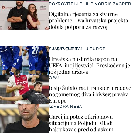
POKROVITELJ PHILIP MORRIS ZAGREB
Digitalna rješenja za stvarne
probleme: Dva hrvatska projekta
dobila potporu za razvoj
SPORT
SJAJAN TJEDAN U EUROPI
Hrvatska nastavila uspon na
UEFA-inoj ljestvici: Preskočena je
još jedna država
OPA!
Josip Šutalo radi transfer u redove
nogometnog diva i bivšeg prvaka
Europe
IZ VEDRA NEBA
Garcijin potez otkrio novu
situaciju na Poljudu: Mladi
hajdukovac pred odlaskom