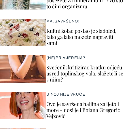
posežete za mineralnom? Evo što
to čini organizmu
MA, SAVRŠENO!
Kultni kolač postao je sladoled,
tako ga lako možete napraviti
sami
(NE)PRIMJERENA?
Svećenik kritizirao kratku odjeću
usred toplinskog vala, slažete li se
s njim?
U NOJ NIJE VRUĆE
Ovo je savršena haljina za ljeto i
more - nosi je i Bojana Gregorić
Vejzović