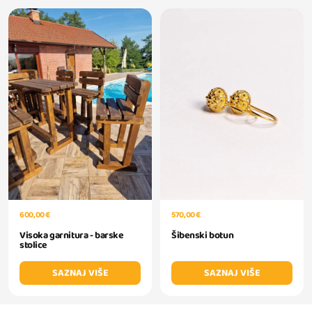
570,00 €
600,00 €
Šibenski botun
Visoka garnitura - barske
stolice
SAZNAJ VIŠE
SAZNAJ VIŠE