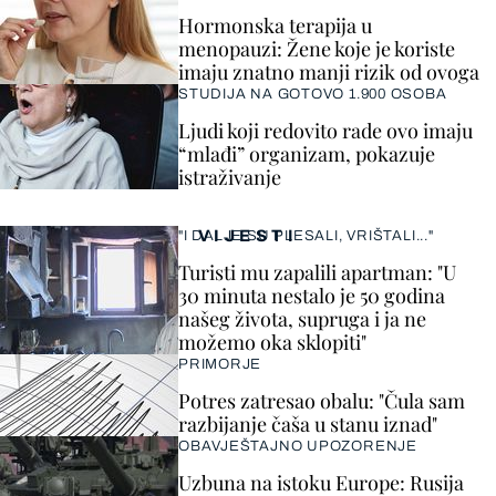
Hormonska terapija u
menopauzi: Žene koje je koriste
imaju znatno manji rizik od ovoga
STUDIJA NA GOTOVO 1.900 OSOBA
Ljudi koji redovito rade ovo imaju
“mlađi” organizam, pokazuje
istraživanje
VIJESTI
"I DALJE SU PLESALI, VRIŠTALI..."
Turisti mu zapalili apartman: "U
30 minuta nestalo je 50 godina
našeg života, supruga i ja ne
možemo oka sklopiti"
PRIMORJE
Potres zatresao obalu: "Čula sam
razbijanje čaša u stanu iznad"
OBAVJEŠTAJNO UPOZORENJE
Uzbuna na istoku Europe: Rusija