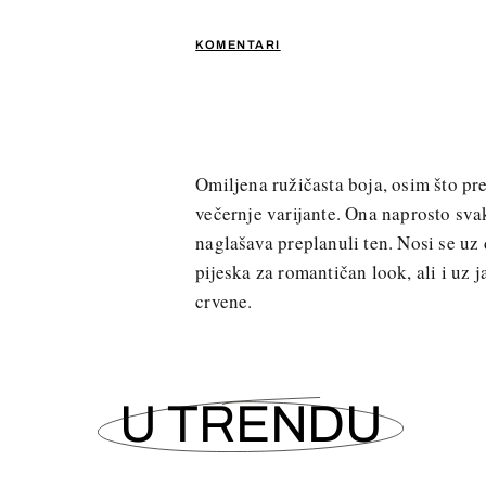
KOMENTARI
Omiljena ružičasta boja, osim što pr
večernje varijante. Ona naprosto sv
naglašava preplanuli ten. Nosi se uz d
pijeska za romantičan look, ali i uz j
crvene.
U TRENDU