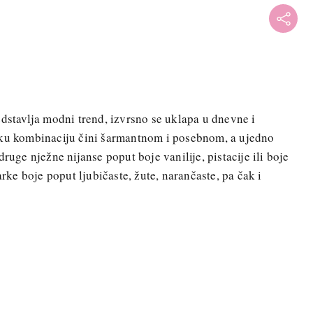
edstavlja modni trend, izvrsno se uklapa u dnevne i
aku kombinaciju čini šarmantnom i posebnom, a ujedno
ruge nježne nijanse poput boje vanilije, pistacije ili boje
arke boje poput ljubičaste, žute, narančaste, pa čak i