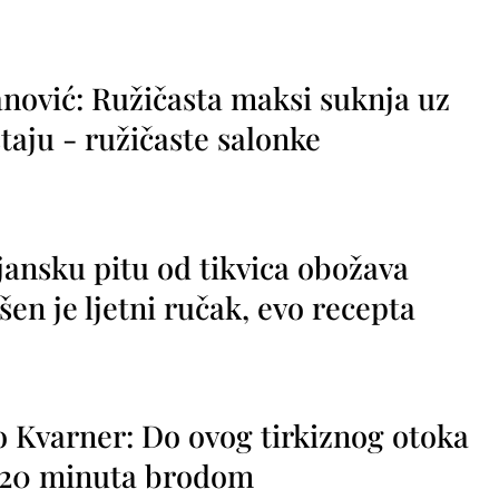
nović: Ružičasta maksi suknja uz
taju - ružičaste salonke
jansku pitu od tikvica obožava
vršen je ljetni ručak, evo recepta
o Kvarner: Do ovog tirkiznog otoka
o 20 minuta brodom