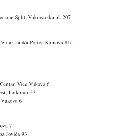
r one Split, Vukovarska ul. 207
Centar, Janka Polića Kamova 81a
Centar, Vice Vukova 6
est, Jankomir 33
e Vukova 6
ova 7
ipa Jovića 93