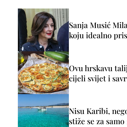
Sanja Musić Mila
koju idealno pris
Ovu hrskavu tali
cijeli svijet i sa
Nisu Karibi, neg
stiže se za sam