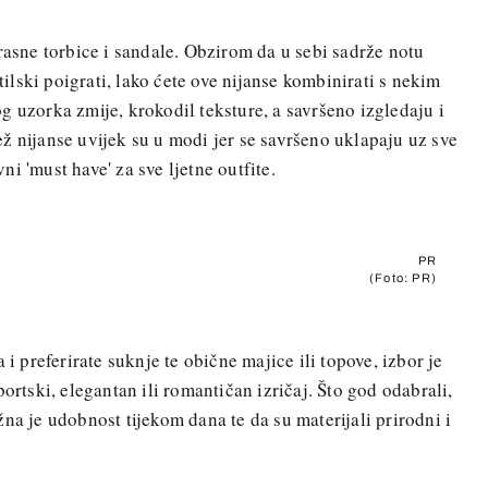
rasne torbice i sandale. Obzirom da u sebi sadrže notu
stilski poigrati, lako ćete ove nijanse kombinirati s nekim
g uzorka zmije, krokodil teksture, a savršeno izgledaju i
ž nijanse uvijek su u modi jer se savršeno uklapaju uz sve
i 'must have' za sve ljetne outfite.
PR
(Foto: PR)
 i preferirate suknje te obične majice ili topove, izbor je
ortski, elegantan ili romantičan izričaj. Što god odabrali,
na je udobnost tijekom dana te da su materijali prirodni i