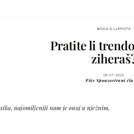
MODA & LJEPOTA
Pratite li trendo
ziheraš
Facebook
06-07-2021
Piše
Sponzorirani čl
X
ika, najomiljeniji nam je onaj u nježnim,
WhatsApp
Viber