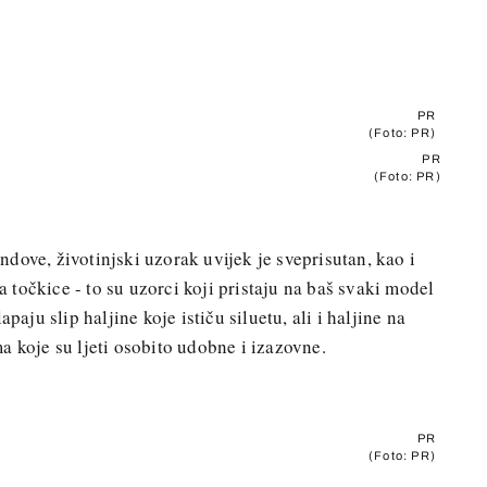
PR
(Foto: PR)
PR
(Foto: PR)
dove, životinjski uzorak uvijek je sveprisutan, kao i
na točkice - to su uzorci koji pristaju na baš svaki model
paju slip haljine koje ističu siluetu, ali i haljine na
a koje su ljeti osobito udobne i izazovne.
PR
(Foto: PR)