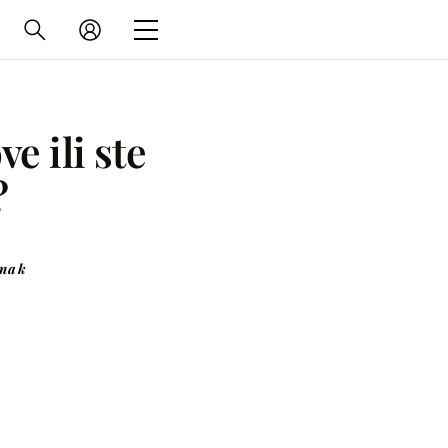
ve ili ste
?
anak