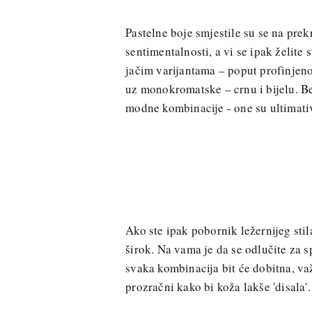
Pastelne boje smjestile su se na prek
sentimentalnosti, a vi se ipak želite 
jačim varijantama – poput profinjeno
uz monokromatske – crnu i bijelu. Be
modne kombinacije - one su ultimativn
Ako ste ipak pobornik ležernijeg stila
širok. Na vama je da se odlučite za sp
svaka kombinacija bit će dobitna, važ
prozračni kako bi koža lakše 'disala'.