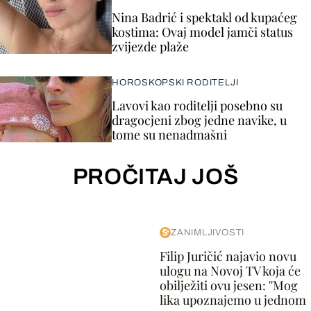
Nina Badrić i spektakl od kupaćeg
kostima: Ovaj model jamči status
zvijezde plaže
HOROSKOPSKI RODITELJI
Lavovi kao roditelji posebno su
dragocjeni zbog jedne navike, u
tome su nenadmašni
PROČITAJ JOŠ
ZANIMLJIVOSTI
Filip Juričić najavio novu
ulogu na Novoj TV koja će
obilježiti ovu jesen: ''Mog
lika upoznajemo u jednom