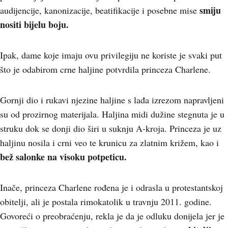
smiju
audijencije, kanonizacije, beatifikacije i posebne mise
nositi bijelu boju.
Ipak, dame koje imaju ovu privilegiju ne koriste je svaki put
što je odabirom crne haljine potvrdila princeza Charlene.
Gornji dio i rukavi njezine haljine s lađa izrezom napravljeni
su od prozirnog materijala. Haljina midi dužine stegnuta je u
struku dok se donji dio širi u suknju A-kroja. Princeza je uz
haljinu nosila i crni veo te krunicu za zlatnim križem, kao i
bež salonke na visoku potpeticu.
Inače, princeza Charlene rođena je i odrasla u protestantskoj
obitelji, ali je postala rimokatolik u travnju 2011. godine.
Govoreći o preobraćenju, rekla je da je odluku donijela jer je