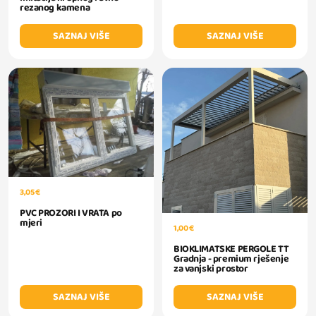
rezanog kamena
SAZNAJ VIŠE
SAZNAJ VIŠE
3,05 €
PVC PROZORI I VRATA po
mjeri
1,00 €
BIOKLIMATSKE PERGOLE TT
Gradnja - premium rješenje
za vanjski prostor
SAZNAJ VIŠE
SAZNAJ VIŠE