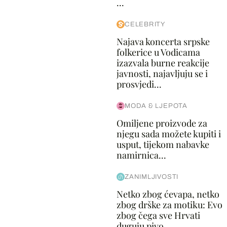
...
CELEBRITY
Najava koncerta srpske
folkerice u Vodicama
izazvala burne reakcije
javnosti, najavljuju se i
prosvjedi...
MODA & LJEPOTA
Omiljene proizvode za
njegu sada možete kupiti i
usput, tijekom nabavke
namirnica...
ZANIMLJIVOSTI
Netko zbog ćevapa, netko
zbog drške za motiku: Evo
zbog čega sve Hrvati
duguju pivo...