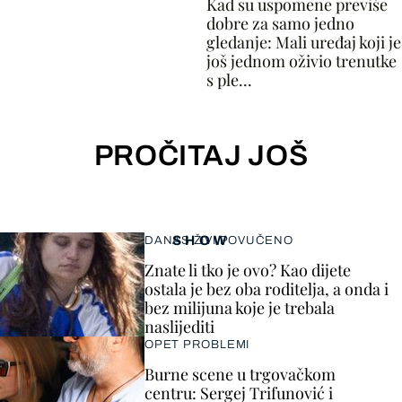
Kad su uspomene previše
dobre za samo jedno
gledanje: Mali uređaj koji je
još jednom oživio trenutke
s ple...
PROČITAJ JOŠ
SHOW
DANAS ŽIVI POVUČENO
Znate li tko je ovo? Kao dijete
ostala je bez oba roditelja, a onda i
bez milijuna koje je trebala
naslijediti
OPET PROBLEMI
Burne scene u trgovačkom
centru: Sergej Trifunović i