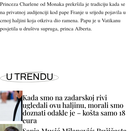
Princeza Charlene od Monaka prekršila je tradiciju kada se
na privatnoj audijenciji kod pape Franje u srijedu pojavila u
crnoj haljini koja otkriva dio ramena. Papu je u Vatikanu
posjetila u društvu supruga, princa Alberta.
U TRENDU
Kada smo na zadarskoj rivi
ugledali ovu haljinu, morali smo
doznati odakle je – košta samo 18
eura
Sanja Musić Milanović: Ružičasta