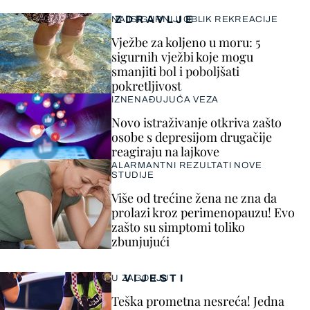
ZDRAVLJE
NAJSIGURNIJI OBLIK REKREACIJE
Vježbe za koljeno u moru: 5
sigurnih vježbi koje mogu
smanjiti bol i poboljšati
pokretljivost
IZNENAĐUJUĆA VEZA
Novo istraživanje otkriva zašto
osobe s depresijom drugačije
reagiraju na lajkove
ALARMANTNI REZULTATI NOVE
STUDIJE
Više od trećine žena ne zna da
prolazi kroz perimenopauzu! Evo
zašto su simptomi toliko
zbunjujući
VIJESTI
U ZAGORJU
Teška prometna nesreća! Jedna