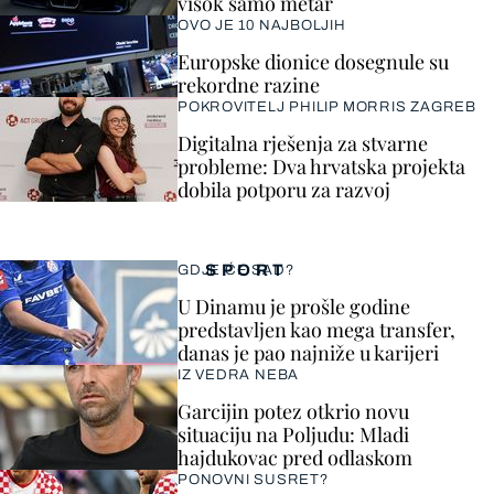
visok samo metar
OVO JE 10 NAJBOLJIH
Europske dionice dosegnule su
rekordne razine
POKROVITELJ PHILIP MORRIS ZAGREB
Digitalna rješenja za stvarne
probleme: Dva hrvatska projekta
dobila potporu za razvoj
SPORT
GDJE ĆE SAD?
U Dinamu je prošle godine
predstavljen kao mega transfer,
danas je pao najniže u karijeri
IZ VEDRA NEBA
Garcijin potez otkrio novu
situaciju na Poljudu: Mladi
hajdukovac pred odlaskom
PONOVNI SUSRET?