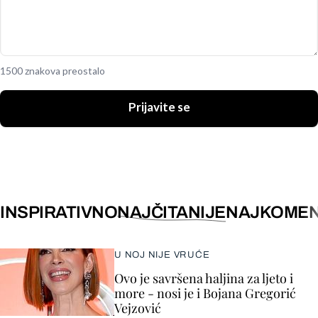
1500 znakova preostalo
Prijavite se
INSPIRATIVNO
NAJČITANIJE
NAJKOMEN
U NOJ NIJE VRUĆE
Ovo je savršena haljina za ljeto i
more - nosi je i Bojana Gregorić
Vejzović