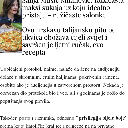
maksi suknja uz koju idealno
pristaju - ružičaste salonke
Ovu hrskavu talijansku pitu od
tikvica obožava cijeli svijet i
savršen je ljetni ručak, evo
recepta
Uobičajeni protokol, naime, nalaže da žene na audijenciju
dolaze u skromnim, crnim haljinama, pokrivenih ramena,
osobito ako je audijencija u zatvorenom prostoru. Nekada je
obavezan dio protokola bio i veo, ali s godinama je došlo do
popuštanja ovog pravila.
"privilegija bijele boje"
Također, postoji i iznimka, odnosno
prema kojoj katoličke kraljice i princeze na na privatne