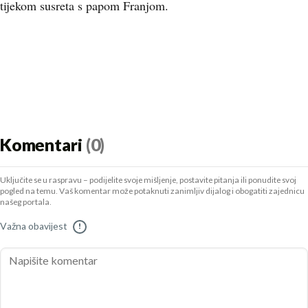
tijekom susreta s papom Franjom.
Komentari
(0)
Uključite se u raspravu – podijelite svoje mišljenje, postavite pitanja ili ponudite svoj
pogled na temu. Vaš komentar može potaknuti zanimljiv dijalog i obogatiti zajednicu
našeg portala.
Važna obavijest
!