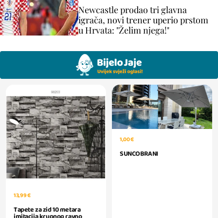
Newcastle prodao tri glavna
igrača, novi trener uperio prstom
u Hrvata: "Želim njega!"
1,00 €
SUNCOBRANI
13,99 €
Tapete za zid 10 metara
imitacija krupnog ravno