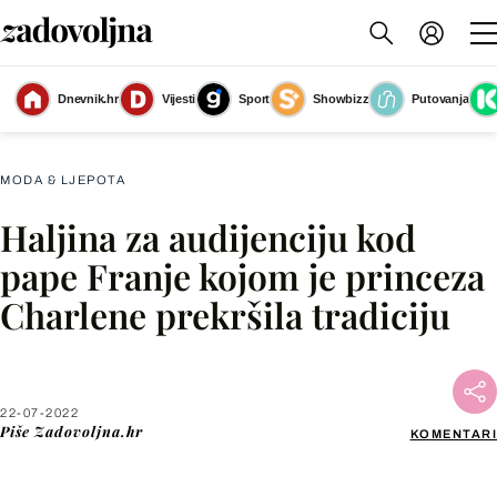
Dnevnik.hr
Vijesti
Sport
Showbizz
Putovanja
Slika nije dostupna
MODA & LJEPOTA
Haljina za audijenciju kod
Facebook
pape Franje kojom je princeza
Charlene prekršila tradiciju
X
WhatsApp
22-07-2022
Piše
Zadovoljna.hr
KOMENTARI
Viber