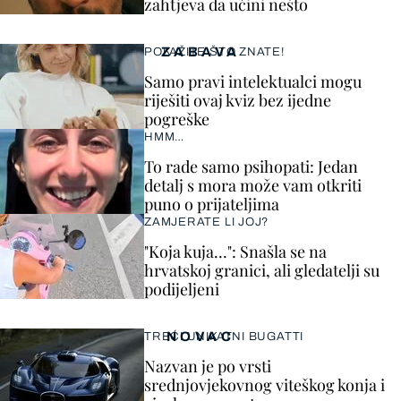
zahtjeva da učini nešto
ZABAVA
POKAŽITE ŠTO ZNATE!
Samo pravi intelektualci mogu
riješiti ovaj kviz bez ijedne
pogreške
HMM…
To rade samo psihopati: Jedan
detalj s mora može vam otkriti
puno o prijateljima
ZAMJERATE LI JOJ?
"Koja kuja…": Snašla se na
hrvatskoj granici, ali gledatelji su
podijeljeni
NOVAC
TREĆI UNIKATNI BUGATTI
Nazvan je po vrsti
srednjovjekovnog viteškog konja i