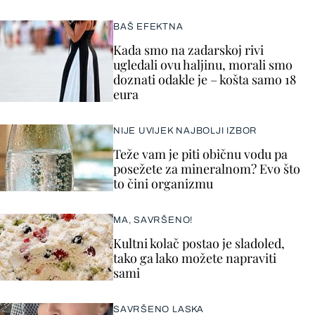
BAŠ EFEKTNA
Kada smo na zadarskoj rivi
ugledali ovu haljinu, morali smo
doznati odakle je – košta samo 18
eura
NIJE UVIJEK NAJBOLJI IZBOR
Teže vam je piti običnu vodu pa
posežete za mineralnom? Evo što
to čini organizmu
MA, SAVRŠENO!
Kultni kolač postao je sladoled,
tako ga lako možete napraviti
sami
SAVRŠENO LASKA