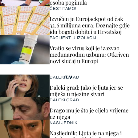
osoba poginula
ČESTITAMO!
Izvučen je Eurojackpot od čak
32,6 milijuna eura: Doznajte gdje
idu bogati dobitci u Hrvatskoj
PACIJENT U IZOLACIJI
Vratio se virus koji je izazvao
međunarodnu uzbunu: Otkriven
novi slučaj u Europi
TV
DALEKI GRAD
Daleki grad: Jako je ljuta jer se
miješa u njezine stvari
DALEKI GRAD
Drago mu je što je cijelo vrijeme
uz njega
NASLJEDNIK
Nasljednik: Ljuta je na njega i