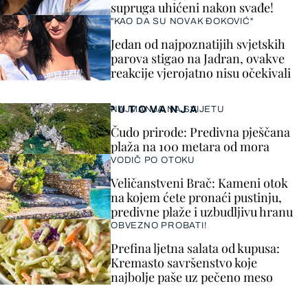
supruga uhićeni nakon svađe!
"KAO DA SU NOVAK ĐOKOVIĆ"
Jedan od najpoznatijih svjetskih
parova stigao na Jadran, ovakve
reakcije vjerojatno nisu očekivali
PUTOVANJA
NAJMANJA NA SVIJETU
Čudo prirode: Predivna pješčana
plaža na 100 metara od mora
VODIČ PO OTOKU
Veličanstveni Brač: Kameni otok
na kojem ćete pronaći pustinju,
predivne plaže i uzbudljivu hranu
OBVEZNO PROBATI!
Prefina ljetna salata od kupusa:
Kremasto savršenstvo koje
najbolje paše uz pečeno meso